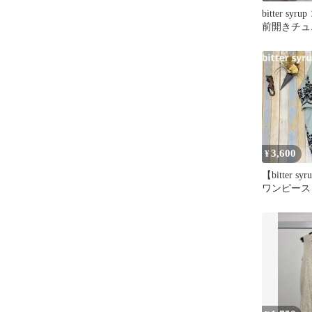
bitter sy
前開きチュニ
3,600
¥
【bitter 
ワンピー
綿 花柄刺繍