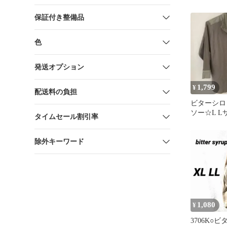
ャミソール 
保証付き整備品
色
発送オプション
1,799
¥
配送料の負担
ビターシロ
ソー☆L L
タイムセール割引率
除外キーワード
1,080
¥
3706K○