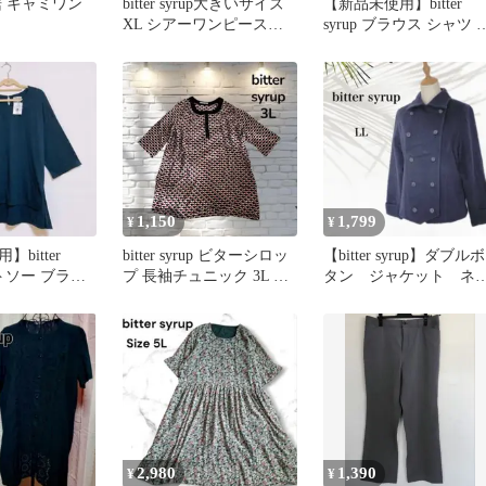
裾 キャミワン
bitter syrup大きいサイズ
【新品未使用】bitter
XL シアーワンピース・
syrup ブラウス シャツ 
シアーカーディガン
トライプ柄 七分袖
1,150
1,799
¥
¥
bitter
bitter syrup ビターシロッ
【bitter syrup】ダブルボ
ットソー ブラウ
プ 長袖チュニック 3L 総
タン ジャケット ネ
ク 4L
柄 薄手
ビー 大きめ LL
2,980
1,390
¥
¥