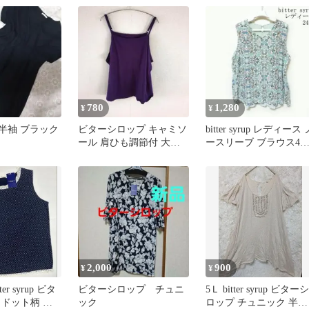
袖
780
1,280
¥
¥
rup 半袖 ブラック
ビターシロップ キャミソ
bitter syrup レディース 
ール 肩ひも調節付 大き
ースリーブ ブラウス4
いサイズ 5L
サイズ
2,000
900
¥
¥
er syrup ビタ
ビターシロップ チュニ
5Ｌ bitter syrup ビターシ
 ドット柄 キ
ック
ロップ チュニック 半袖