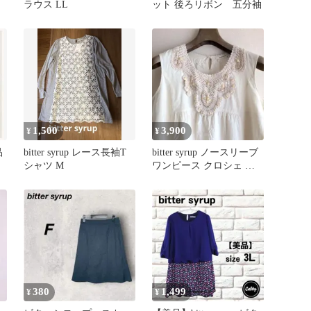
ラウス LL
ット 後ろリボン 五分袖
1,500
3,900
¥
¥
品
bitter syrup レース長袖T
bitter syrup ノースリーブ
ー
シャツ M
ワンピース クロシェ ビ
ーズ装飾 LL
380
1,499
¥
¥