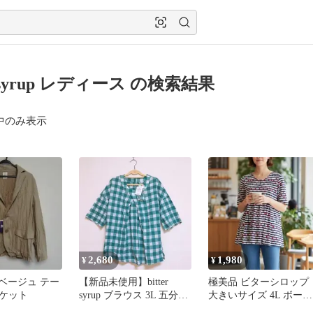
er syrup レディース の検索結果
中のみ表示
2,680
1,980
¥
¥
rup ベージュ テー
【新品未使用】bitter
極美品 ビターシロップ
ケット
syrup ブラウス 3L 五分七
大きいサイズ 4L ボーダ
分袖 コットン素材
ー ドット チュニック 