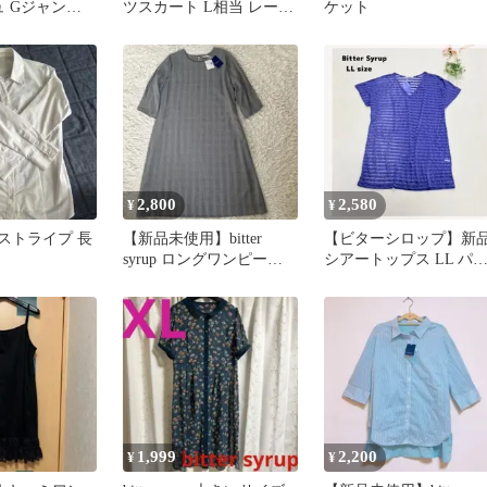
ュ Gジャン風
ツスカート L相当 レース
ケット
 切りっぱなし
ベージュ
2,800
2,580
¥
¥
rup ストライプ 長
【新品未使用】bitter
【ビターシロップ】新
syrup ロングワンピース
シアートップス LL パ
チェック柄 3L
プル ボーダー 大きいサ
イズ
1,999
2,200
¥
¥