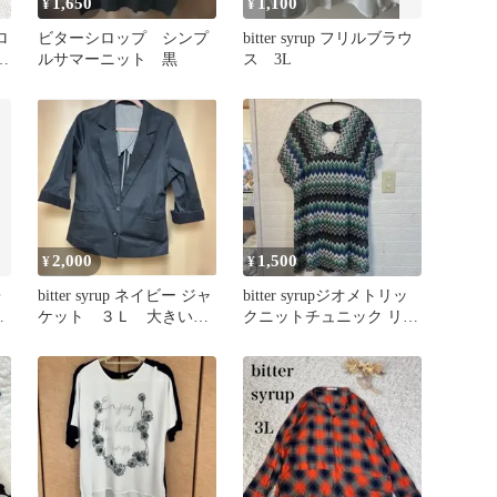
1,650
1,100
¥
¥
ロ
ビターシロップ シンプ
bitter syrup フリルブラウ
ー
ルサマーニット 黒
ス 3L
編
2,000
1,500
¥
¥
◆
bitter syrup ネイビー ジャ
bitter syrupジオメトリッ
◆
ケット ３Ｌ 大きいサ
クニットチュニック リボ
イズ
ン付き4L