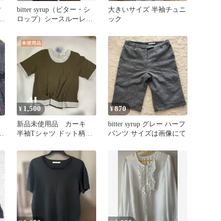
ィ
bitter syrup（ビター・シ
大きいサイズ 半袖チュニ
グ
ロップ）シースルーレー
ック
スカーディガン
1,500
870
¥
¥
新品未使用品 カーキ
bitter syrup グレー ハーフ
ク
半袖Tシャツ ドット柄
パンツ サイズは画像にて
bitter syrup