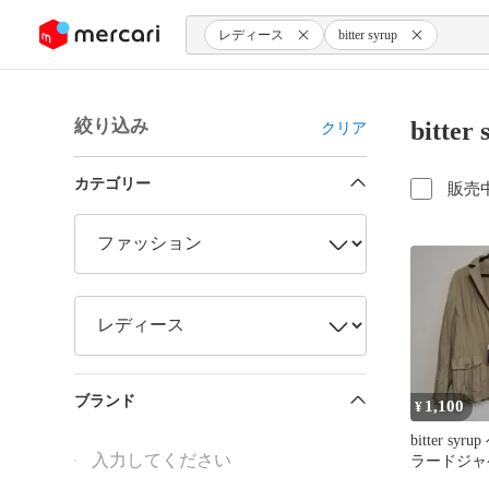
ンツにスキップ
レディース
bitter syrup
絞り込み
bitt
クリア
カテゴリー
販売
ブランド
1,100
¥
bitter sy
ラードジャ