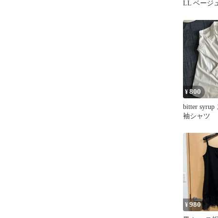
LL ベージ
ジャケット
800
¥
bitter sy
袖シャツ
980
¥