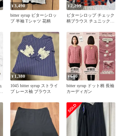
3,490
2,299
¥
¥
bitter syrup ビターシロッ
ビターシロップ チェック
プ 半袖 Tシャツ 花柄
柄ブラウス チュニック
大きいサイズ オレン
ジ 3L
1,380
680
¥
¥
ュ
1045 bitter syrup ストライ
bitter syrup ドット柄 長袖
プ レース袖 ブラウス
カーディガン