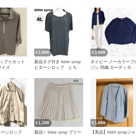
3L
キナリ色
2,000
3,000
¥
¥
ップ☆カット
新品タグ付き bitter syrup
ネイビー ノーカラーブ
サイズ
ビターシロップ とろみ
ゾン 羽織 カーディガン
素材 レース×ビーズ 半袖
3L 大きいサイズ 古着
カットソー 4L グレー
大きいサイズ
1,580
5,000
¥
¥
ビターシロップ
新品✨ bitter syrup プリー
【美品】bittfr syrupジャ