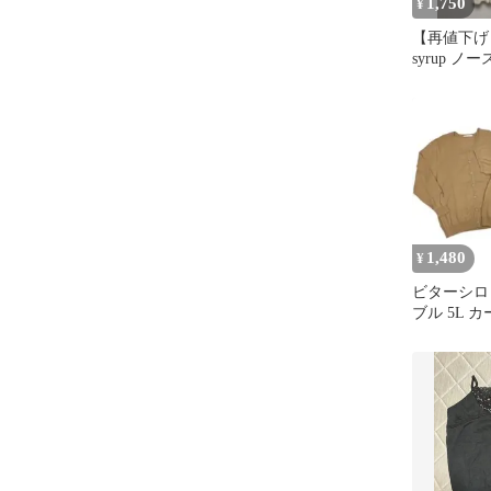
1,750
¥
【再値下げ！】
syrup ノ
ス切替 ベー
1,480
¥
ビターシロ
ブル 5L 
袖ニット 
メル