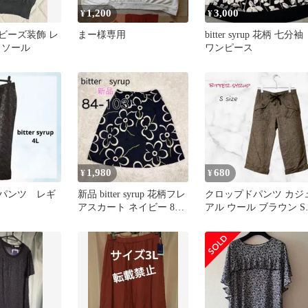
1,200
3,000
¥
¥
rup ビーズ装飾 レ
まー様専用
bitter syrup 花柄 七分袖
ミソール
ワンピース
1,980
680
¥
¥
yrup パンツ レギ
新品 bitter syrup 花柄フレ
クロップドパンツ カジ
アスカート ネイビー 84-
アル ウール ブラウン S
103
ビターシロップ