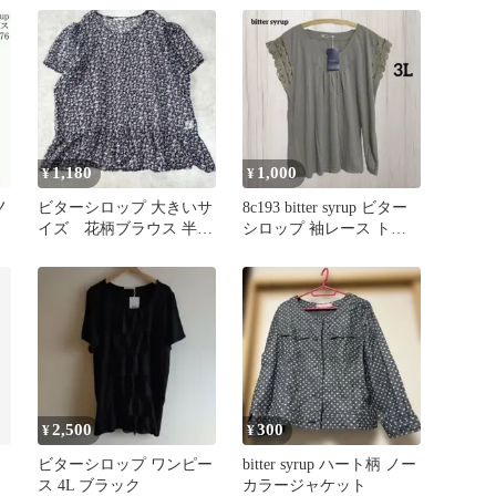
1,180
1,000
¥
¥
ノ
ビターシロップ 大きいサ
8c193 bitter syrup ビター
Ｌ
イズ 花柄ブラウス 半袖
シロップ 袖レース トッ
シフォン 4L 紺系 1612
プス
2,500
300
¥
¥
ビターシロップ ワンピー
bitter syrup ハート柄 ノー
ス 4L ブラック
カラージャケット