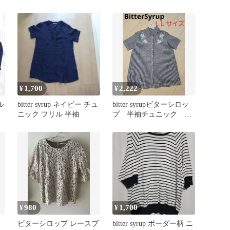
1,700
2,222
¥
¥
ル
bitter syrup ネイビー チュ
bitter syrupビターシロッ
ニック フリル 半袖
プ 半袖チュニック 刺
繍 シャツ LLサイズ
980
1,700
¥
¥
ビターシロップ レースブ
bitter syrup ボーダー柄 ニ