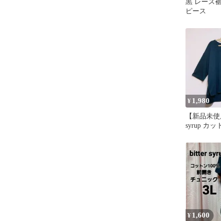
黒 レース
ピース
1,980
¥
【新品未使用】
syrup カ
ス チュニッ
1,600
¥