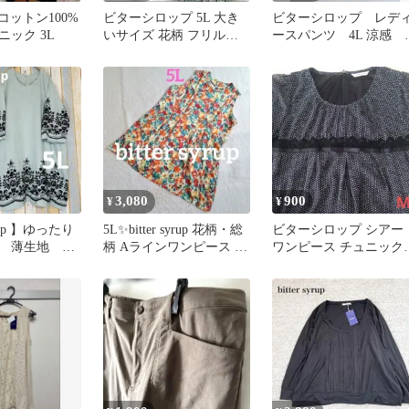
rup コットン100%
ビターシロップ 5L 大き
ビターシロップ レデ
ック 3L
いサイズ 花柄 フリルス
ースパンツ 4L 涼感 
リーブ ギャザー ワンピ
レー
ース
3,080
900
¥
¥
syrup 】ゆったり
5L✨️bitter syrup 花柄・総
ビターシロップ シアー
ス 薄生地
柄 Aラインワンピース 大
ワンピース チュニッ
 5L
きいサイズ
ドット柄 リボン 黒×
白