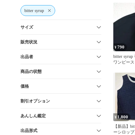
bitter syrup
サイズ
販売状況
790
¥
bitter sy
出品者
ワンピース
商品の状態
価格
割引オプション
あんしん鑑定
1,800
¥
【新品】bitt
出品形式
ーシロップ