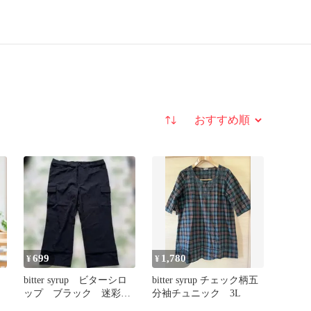
並び替え
699
1,780
¥
¥
bitter syrup ビターシロ
bitter syrup チェック柄五
ップ ブラック 迷彩地
分袖チュニック 3L
半
模様 カジュアルパンツ