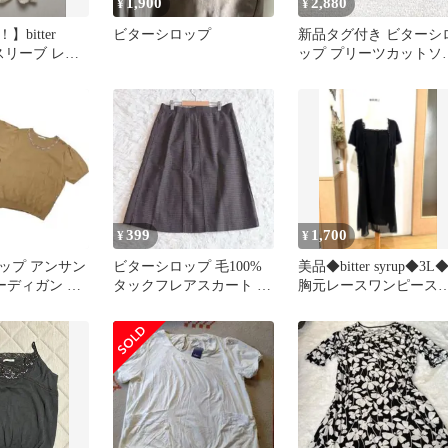
1,900
2,880
¥
¥
bitter
ビターシロップ
新品タグ付き ビターシ
ースリーブ レー
ップ プリーツカットソ
ジュ LL
Uネック レース 透かし
み
399
1,700
¥
¥
ップ アンサン
ビターシロップ 毛100%
美品◆bitter syrup◆3L
カーディガン 半
タックフレアスカート ド
胸元レースワンピース
ゆったり キャ
ット柄 L相当E10139
ブラック