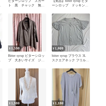
ビターシロップ スカー
【美品】bitter syrup ビタ
ス
ト 黒 チャック 無
ーシロップ ドッキング
地 ビジネス ブラッ
ワンピース 3L
ク ウエスト61
1,598
1,080
¥
¥
Bitter syrup ビターシロッ
bitter syrup ブラウス 3L
イ
プ 大きいサイズ ジャ
スクエアネック フリル袖
ケット
大きいサイズ
1,980
1,180
¥
¥