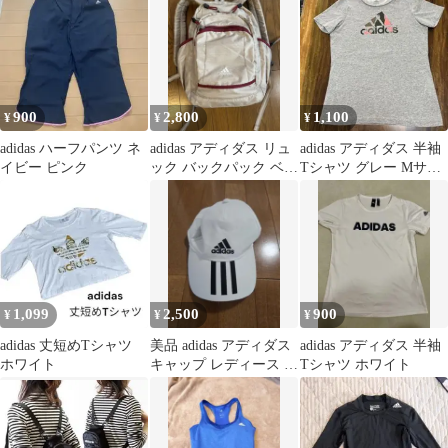
900
2,800
1,100
¥
¥
¥
adidas ハーフパンツ ネ
adidas アディダス リュ
adidas アディダス 半袖
イビー ピンク
ック バックパック ベー
Tシャツ グレー Mサイ
ジュ
ズ
1,099
2,500
900
¥
¥
¥
adidas 丈短めTシャツ
美品 adidas アディダス
adidas アディダス 半袖
ホワイト
キャップ レディース 帽
Tシャツ ホワイト
子