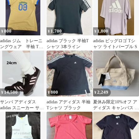
800
1,700
1,800
¥
¥
¥
adidas ジム トレーニ
adidas ブラック 半袖T
adidas ビッグロゴ Tシ
ングウェア 半袖 Tシ
シャツ 3本ライン
ャツ ライトパープル S
ャツ イエロー
14,500
800
2,249
¥
¥
¥
サンバ アディダス
adidas アディダス 半袖
夏休み限定10%オフ ア
adidas スニーカー サン
Tシャツ ブラック
ディダス キャンバス ミ
バOG / SAMBA OG
ニトートバッグ ランチ
バッグ