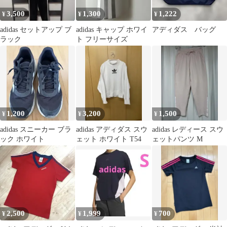
3,500
1,300
1,222
¥
¥
¥
adidas セットアップ ブ
adidas キャップ ホワイ
アディダス バッグ
ラック
ト フリーサイズ
1,200
3,200
1,500
¥
¥
¥
adidas スニーカー ブラ
adidas アディダス スウ
adidas レディース スウ
ック ホワイト
ェット ホワイト T54
ェットパンツ M
2,500
1,999
700
¥
¥
¥