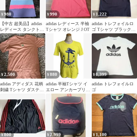
980
990
1,222
¥
¥
¥
【中古 超美品】adidas
adidas レディース 半袖
adidas トレフォイルロ
レディース タンクトッ
Tシャツ オレンジ J OT
ゴ Tシャツ ブラック
プ Mサイズ
レディースM
2,500
880
1,399
¥
¥
¥
adidas アディダス 花柄
adidas 半袖Tシャツ イ
adidas トレフォイルロ
刺繍 Tシャツ ダスティ
エロー アンカープリン
ゴ
ピンク
ト
800
2,999
1,100
¥
¥
¥