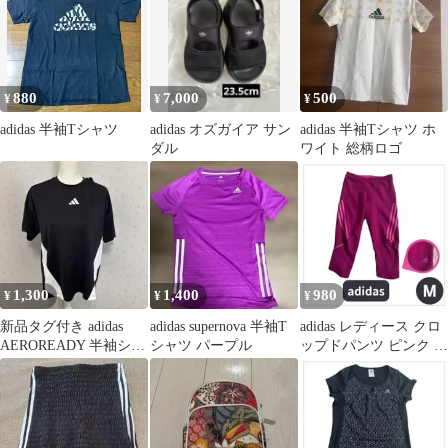
880
7,000
500
¥
¥
¥
adidas 半袖Tシャツ
adidas オズガイア サン
adidas 半袖Tシャツ ホ
ダル
ワイト 総柄ロゴ
1,300
1,400
980
¥
¥
¥
新品タグ付き adidas
adidas supernova 半袖T
adidas レディース クロ
AEROREADY 半袖シャ
シャツ パープル
ップドパンツ ピンク M
ツ 黒 Lサイズ
サイズ