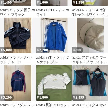
1,400
1,000
1,380
¥
¥
¥
adidas キャップ 帽子 ホ
adidas ロゴTシャツ ホ
adidas レディース 半袖
ワイト ブラック
ワイト
Tシャツ ホワイト×イエ
ロー
5,000
2,700
800
¥
¥
¥
adidas トラックジャケ
adidas SST トラックジ
adidas アディダス ワー
ット ジャージ
ャケット ブルー
クキャップ ホワイト グ
リーン
3,200
1,800
2,499
¥
¥
¥
adidas アディダス ジャ
adidas 長袖 クロップド
adidas アディダス セパ