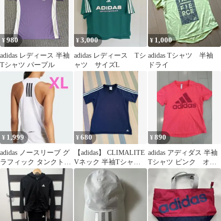
980
3,000
1,000
¥
¥
¥
adidas レディース 半袖
adidas レディース Tシ
adidas Tシャツ 半袖
Tシャツ パープル
ャツ サイズL
ドライ
1,999
680
890
¥
¥
¥
adidas ノースリーブ グ
【adidas】 CLIMALITE
adidas アディダス 半袖
ラフィック タンクトッ
Vネック 半袖Tシャツ
Tシャツ ピンク オレ
プ 値下げ不可
ネイビー M
ンジ