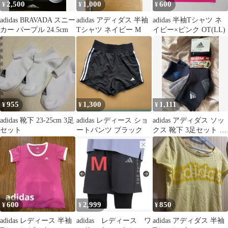
2,500
1,000
600
¥
¥
¥
adidas BRAVADA スニー
adidas アディダス 半袖
adidas 半袖Tシャツ ネ
カー パープル 24.5cm
Tシャツ ネイビー M
イビー×ピンク OT(LL)
955
1,300
1,111
¥
¥
¥
adidas 靴下 23-25cm 3足
adidas レディース ショ
adidas アディダス ソッ
セット
ートパンツ ブラック
クス 靴下 3足セット 新
品 未使用 キッズ
600
2,999
850
¥
¥
¥
adidas レディース 半袖
adidas レディース ワ
adidas アディダス 半袖