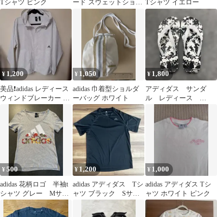
Tシャツ ピンク
ード スウェットショー
Tシャツ イエロー
ツ ハーフパンツ 値下げ
不可
1,200
1,050
1,800
¥
¥
¥
美品❗adidas レディース
adidas 巾着型ショルダ
アディダス サンダ
ウィンドブレーカー ホ
ーバッグ ホワイト
ル レディース
ワイト 総柄 OT
23.5cm
500
1,200
1,000
¥
¥
¥
adidas 花柄ロゴ 半袖t
adidas アディダス Tシ
adidas アディダス Tシ
シャツ グレー Mサイ
ャツ ブラック Sサイ
ャツ ホワイト ピンク
ズ
ズ