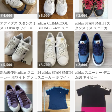
4,000
6,000
2,000
¥
¥
¥
アディダス スタンスミ
adidas CLIMACOOL
adidas STAN SMITH ス
ス 23.0cm ホワイト×オ
BOUNCE 24cm スニー
タンスミス スニーカー
レンジ GW1391
カー
24cm
5,500
3,200
2,800
¥
¥
¥
新品未使用adidas スニ
24 adidas STAN SMITH
adidas スニーカー デニ
ーカー ホワイト ブラッ
スニーカー ホワイト
ム調 ネイビー
ク 23.5cm