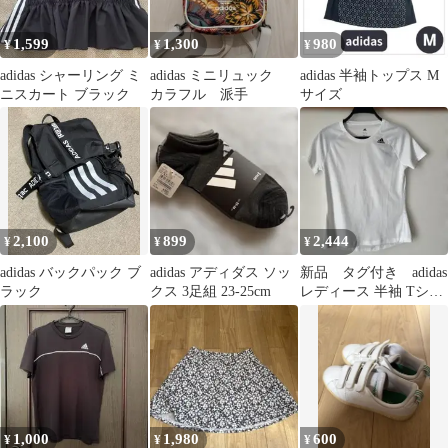
1,599
1,300
980
¥
¥
¥
adidas シャーリング ミ
adidas ミニリュック
adidas 半袖トップス M
ニスカート ブラック
カラフル 派手
サイズ
2,100
899
2,444
¥
¥
¥
adidas バックパック ブ
adidas アディダス ソッ
新品 タグ付き adidas
ラック
クス 3足組 23-25cm
レディース 半袖 Tシャ
ツ ホワイト
1,000
1,980
600
¥
¥
¥