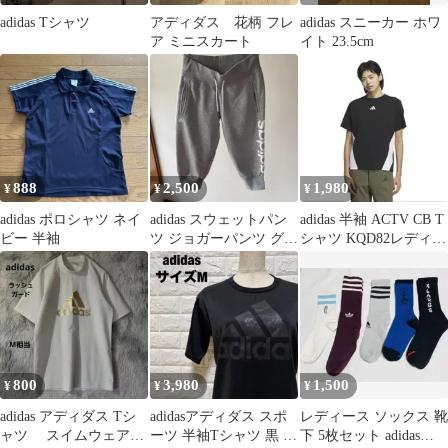
adidas Tシャツ
アディダス 花柄 フレ
adidas スニーカー ホワ
ア ミニスカート
イト 23.5cm
888
2,500
1,980
¥
¥
¥
adidas ポロシャツ ネイ
adidas スウェットパン
adidas 半袖 ACTV CB T
ビー 半袖
ツ ジョガーパンツ グレ
シャツ KQD82レディー
ー
ス（Lサイズ）
800
3,980
1,500
¥
¥
¥
adidas アディダス Tシ
adidasアディダス スポ
レディース ソックス 靴
ャツ スイムウェア水
ーツ 半袖Tシャツ 黒 プ
下 5枚セット adidas