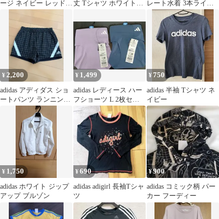
ージ ネイビー レッド
丈 Tシャツ ホワイト
レート水着 3本ライン
J39
J/XOT
スイムウェア S~M相当
2,200
1,499
750
¥
¥
¥
adidas アディダス ショ
adidas レディース ハー
adidas 半袖 Tシャツ ネ
ートパンツ ランニング
フショーツ L 2枚セッ
イビー
パンツ 新品 Mサイズ
ト
1,750
690
900
¥
¥
¥
adidas ホワイト ジップ
adidas adigirl 長袖Tシャ
adidas コミック柄 パー
アップ ブルゾン
ツ
カー フーディー