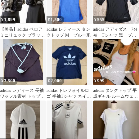
1,899
1,500
555
¥
¥
¥
【美品】adidas ベロア
adidas レディース タン
adidas アディダス 7分
ミニリュック ブラック
クトップ M ブルー系
袖 Tシャツ 黒 ブラ
黒 ED587
ック
3,500
2,000
999
¥
¥
¥
adidas レディース 長袖
adidas トレフォイルロ
adidas タンクトップ 平
ワッフル素材 トップス
ゴ 半袖Tシャツ ネイビ
成ギャル ルームウェア
ブラウン M
ー
で着用中古着