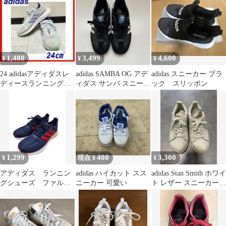
1,480
3,499
4,600
¥
¥
¥
24 adidasアディダスレ
adidas SAMBA OG アデ
adidas スニーカー ブラ
ディースランニングシ
ィダス サンバ スニーカ
ック スリッポン
ューズスニーカー
ー 23.5cm
GX3536
1,299
400
3,300
¥
現在 ¥
¥
アディダス ランニン
adidas ハイカット スス
adidas Stan Smith ホワイ
グシューズ ファルコ
ニーカー 可愛い
ト レザー スニーカー
ンラン K
24.0cm