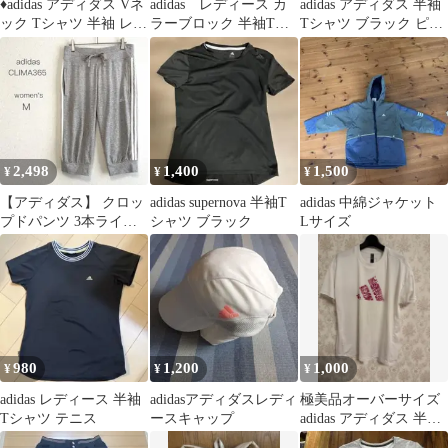
♦︎adidas アディダス Vネ
adidas レディース カ
adidas アディダス 半袖
ック Tシャツ 半袖 レッ
ラーブロック 半袖Tシ
Tシャツ ブラック ピン
ド♦︎サッカーＴシャツ
ャツ 値下げ不可
ク
2,498
1,400
1,500
¥
¥
¥
【アディダス】 クロッ
adidas supernova 半袖T
adidas 中綿ジャケット
プドパンツ 3本ライン
シャツ ブラック
Lサイズ
CLIMA365 (M) グレー
980
1,200
1,000
¥
¥
¥
adidas レディース 半袖
adidasアディダスレディ
極美品オーバーサイズ
Tシャツ テニス
ースキャップ
adidas アディダス 半袖
Tシャツ ホワイト XS