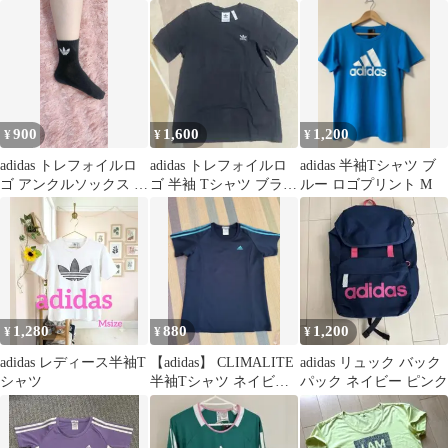
着・ラッシュガード
リントロゴ M【2875】
XLARGE他 中古
M相当
900
1,600
1,200
¥
¥
¥
adidas トレフォイルロ
adidas トレフォイルロ
adidas 半袖Tシャツ ブ
ゴ アンクルソックス ブ
ゴ 半袖 Tシャツ ブラッ
ルー ロゴプリント M
ラック2足組。純正。
ク
1,280
880
1,200
¥
¥
¥
adidas レディース半袖T
【adidas】 CLIMALITE
adidas リュック バック
シャツ
半袖Tシャツ ネイビー×
パック ネイビー ピンク
ブルー Mサイズ