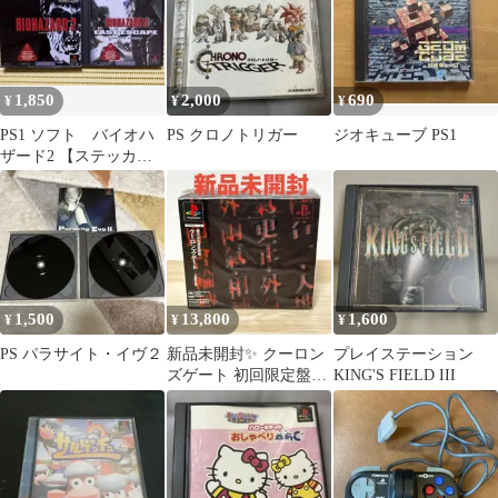
1,850
2,000
690
¥
¥
¥
PS1 ソフト バイオハ
PS クロノトリガー
ジオキューブ PS1
ザード2 【ステッカー
付！】 ＋ バイオハ
ザード3
1,500
13,800
1,600
¥
¥
¥
PS パラサイト・イヴ２
新品未開封✨ クーロン
プレイステーション
ズゲート 初回限定盤
KING'S FIELD III
PS1 九龍風水傳