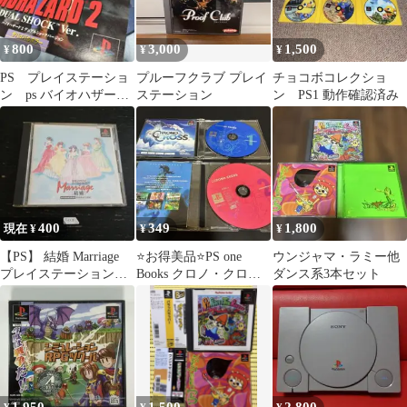
800
3,000
1,500
¥
¥
¥
PS プレイステーショ
プルーフクラブ プレイ
チョコボコレクショ
ン ps バイオハザード
ステーション
ン PS1 動作確認済み
2 デュアルショックVer
400
349
1,800
現在 ¥
¥
¥
【PS】 結婚 Marriage
⭐️お得美品⭐️PS one
ウンジャマ・ラミー他
プレイステーション
Books クロノ・クロ
ダンス系3本セット
PS1 PS
ス 動作確認 クロノ
クロス