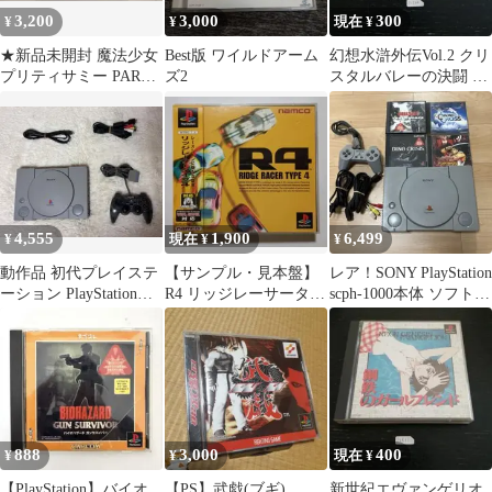
3,200
3,000
300
¥
¥
現在 ¥
★新品未開封 魔法少女
Best版 ワイルドアーム
幻想水滸外伝Vol.2 クリ
プリティサミー PART2
ズ2
スタルバレーの決闘 PS
in the Julyhelm
PS1 プレイステーショ
ン
4,555
1,900
6,499
¥
現在 ¥
¥
動作品 初代プレイステ
【サンプル・見本盤】
レア！SONY PlayStation
ーション PlayStation
R4 リッジレーサータイ
scph-1000本体 ソフト4
SCPH-9000
プ4 プレイステーショ
本セット
ン
888
3,000
400
¥
¥
現在 ¥
【PlayStation】バイオ
【PS】武戯(ブギ)
新世紀エヴァンゲリオ