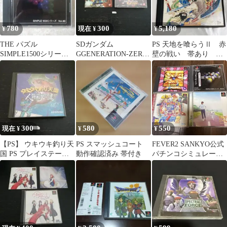
780
300
5,180
¥
現在 ¥
¥
THE パズル
SDガンダム
PS 天地を喰らうⅡ 赤
SIMPLE1500シリーズ
GGENERATION-ZERO
壁の戦い 帯あり ゲ
Vol.20
ジージェネレーション
ームソフト
ゼロ PS
300
580
550
現在 ¥
¥
¥
【PS】 ウキウキ釣り天
PS スマッシュコート
FEVER2 SANKYO公式
国 PS プレイステーシ
動作確認済み 帯付き
パチンコシミュレーシ
ョン PS1
ョンほかPSソフト4本
セット