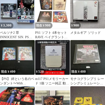
3,300
900
900
¥
現在 ¥
¥
ペルソナ2 罪
PS1 ソフト 4本セット
メタルギア ソリッド
INNOCENT SIN. PS版
RAVE ベイグラントス
＋公式ガイドブック初
トーリー 他
版
400
520
400
現在 ¥
¥
現在 ¥
【PS】 絆という名のペ
m117 PS1メモリーカー
モナコグランプリ レー
ンダント〜With
ド 1個 ソニー純正 動作
シングシミュレーショ
TOYBOX〜 PS1 PS
確認済 プレイステーシ
ン2 PS PS1 プレイステ
ョン
ーション