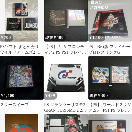
700
400
1,100
¥
現在 ¥
¥
PSソフト まとめ売り
【PS】 サガ フロンテ
PS Best版 ファイヤー
ワイルドアームズ2 デ
ィア2 PS PS1 プレイス
プロレスリングG
ィノクライシス XI[sai]
テーションソフト
1,400
499
300
¥
¥
現在 ¥
スタースイープ
PS グランツーリスモ2
【PS】 ワールドスタジ
GRAN TURISMO 2 2枚
アム5 PS1 PS プレイ
組 説明書付
ステーション