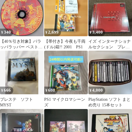
340
2,699
3,400
¥
¥
¥
【40％引き対象】パラ
【帯付き】今夜も千両
イズ インターナショナ
ッパラッパー ベスト
(ドル)箱!! 2001 PS1
ルセクション プレイ
[PS]
ステーション
666
680
4,000
¥
¥
¥
プレステ ソフト
PS1 マイクロマシーン
PlayStation ソフト まと
MYST
ズ
め売り 15本セット