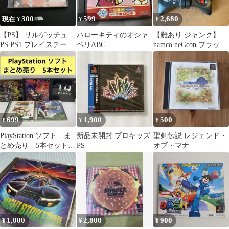
300
599
2,680
現在 ¥
¥
¥
【PS】 サルゲッチュ
ハローキティのオシャ
【難あり ジャンク】
PS PS1 プレイステーシ
ベリABC
namco neGcon ブラック
ョン
ネジコン ps1
699
1,900
500
¥
¥
¥
PlayStation ソフト ま
新品未開封 ブロキッズ
聖剣伝説 レジェンド・
とめ売り 5本セット
PS
オブ・マナ
ps1 ソフト
1,000
2,800
900
¥
¥
¥