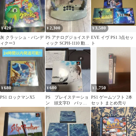
420
2,300
3,580
¥
¥
¥
灰 クラッシュ・バンデ
PS アナログジョイステ
EVE イヴ PS1 3点セッ
ィクー3
ィック SCPH-1110 動作
ト
確認済み
680
600
1,750
¥
¥
¥
PS1 ロックマンX5
PS プレイステーショ
PS1 ゲームソフト 2本
ン 頭文字D パッケ
セット まとめ売り
ージ、説明書のみ