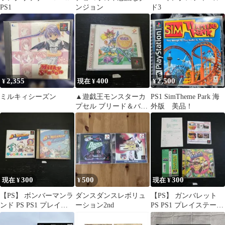
PS1
ンジョン
ド3
2,355
400
2,500
¥
現在 ¥
¥
ミルキィシーズン
▲遊戯王モンスターカ
PS1 SimTheme Park 海
プセル ブリード＆バト
外版 美品！
ル PS1 PS プレイステ
ーション
300
500
300
現在 ¥
¥
現在 ¥
【PS】 ボンバーマンラ
ダンスダンスレボリュ
【PS】 ガンバレット
ンド PS PS1 プレイス
ーション2nd
PS PS1 プレイステーシ
テーション
ョン