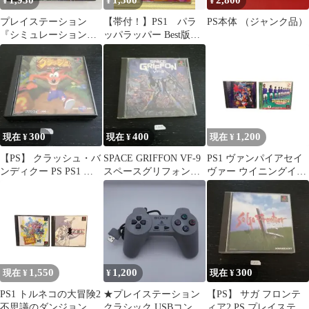
1,950
1,500
2,800
¥
¥
¥
プレイステーション
【帯付！】PS1 パラ
PS本体 （ジャンク品）
『シミュレーション
ッパラッパー Best版
RPGツクール』※未開
＋ ウンジャマラミ
封品
ー ２本セット
300
400
1,200
現在 ¥
現在 ¥
現在 ¥
【PS】 クラッシュ・バ
SPACE GRIFFON VF-9
PS1 ヴァンパイアセイ
ンディクー PS PS1 プ
スペースグリフォン
ヴァー ウイニングイレ
レイステーション
VF-9 PS1 PS
ブン3 セット
1,550
1,200
300
現在 ¥
¥
現在 ¥
PS1 トルネコの大冒険2
★プレイステーション
【PS】 サガ フロンテ
不思議のダンジョン 武
クラシック USBコント
ィア2 PS プレイステー