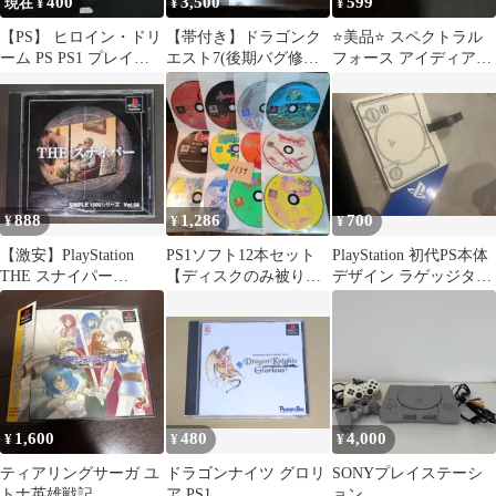
400
3,500
599
現在 ¥
¥
¥
【PS】 ヒロイン・ドリ
【帯付き】ドラゴンク
⭐️美品⭐️ スペクトラル
ーム PS PS1 プレイス
エスト7(後期バグ修正
フォース アイディアフ
テーションヒロインド
版) PS1ソフト
ァクトリー・ザ・ベス
リーム
ト 動作確認
888
1,286
700
¥
¥
¥
【激安】PlayStation
PS1ソフト12本セット
PlayStation 初代PS本体
THE スナイパー
【ディスクのみ被りな
デザイン ラゲッジタグ
SIMPLE1500シリーズ
し】まとめ売り
ネームタグ
【1639】
1,600
480
4,000
¥
¥
¥
ティアリングサーガ ユ
ドラゴンナイツ グロリ
SONYプレイステーシ
トナ英雄戦記
ア PS1
ョン