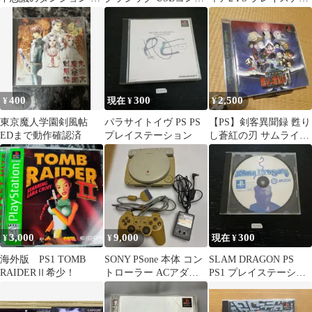
蔵伝
ローラー ジャンク★
ション PS1
400
300
2,500
¥
現在 ¥
¥
東京魔人学園剣風帖
パラサイトイヴ PS PS
【PS】剣客異聞録 甦り
EDまで動作確認済
プレイステーション
し蒼紅の刃 サムライス
ピリッツ
3,000
9,000
300
¥
¥
現在 ¥
海外版 PS1 TOMB
SONY PSone 本体 コン
SLAM DRAGON PS
RAIDERⅡ希少！
トローラー ACアダプタ
PS1 プレイステーショ
ー セット
ン スラムドラゴン