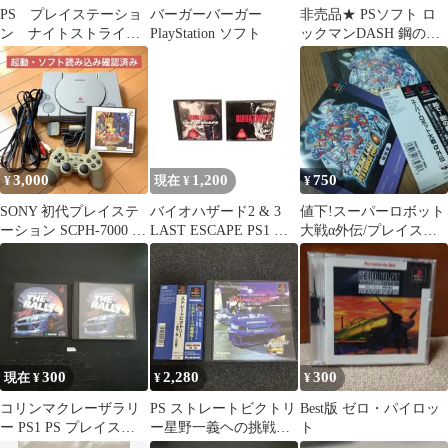
PS プレイステーショ
バーガーバーガー
非売品★ PSソフト ロ
ン ナイトストライカ
PlayStation ソフト
ックマンDASH 鋼の冒
ー
険心 体験版
3,000
1,200
750
¥
現在 ¥
¥
SONY 初代プレイステ
バイオハザード2 & 3
値下!スーパーロボット
ーション SCPH-7000 動
LAST ESCAPE PS1 ソ
大戦α外伝/プレイステ
作確認済み
フト2本セット
ーション·帯付き！
300
2,280
300
現在 ¥
¥
¥
コリンマクレーザラリ
PS ストレートビクトリ
Best版 ゼロ・パイロッ
ー PS1 PS プレイステ
ー星野一義ヘの挑戦～
ト
ーション
帯付き