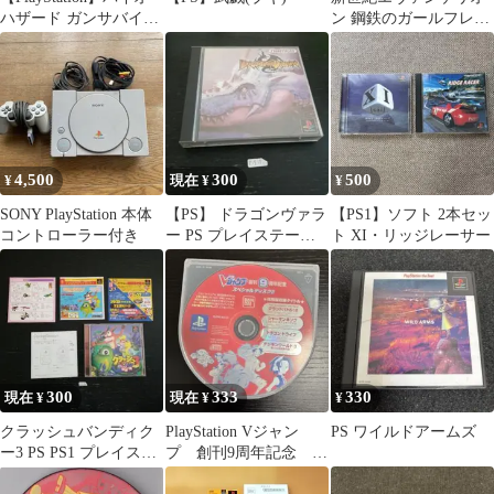
ハザード ガンサバイバ
ン 鋼鉄のガールフレン
ー
ド PS PS1 プレイステ
ーション
4,500
300
500
¥
現在 ¥
¥
SONY PlayStation 本体
【PS】 ドラゴンヴァラ
【PS1】ソフト 2本セッ
コントローラー付き
ー PS プレイステーシ
ト XI・リッジレーサー
ョン PS1
300
333
330
現在 ¥
現在 ¥
¥
クラッシュバンディク
PlayStation Vジャン
PS ワイルドアームズ
ー3 PS PS1 プレイステ
プ 創刊9周年記念 ス
ーション
ペシャルディスク