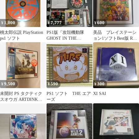
1,000
7,777
600
¥
¥
¥
桃太郎伝説 PlayStation
PS1版『攻殻機動隊
美品 プレイステーシ
ps1 ソフト
GHOST IN THE
ョン1ソフトBest版 RPG
SHELL』
ツクール3
9,500
590
300
¥
¥
¥
未開封 PS タクティク
PS1 ソフト THE エア
XI SAI
スオウガ ARTDINK
ーズ
BEST CHOICE