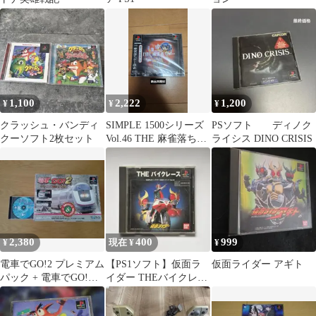
1,100
2,222
1,200
¥
¥
¥
クラッシュ・バンディ
SIMPLE 1500シリーズ
PSソフト ディノク
クーソフト2枚セット
Vol.46 THE 麻雀落ちゲ
ライシス DINO CRISIS
ー落雀
2,380
400
999
¥
現在 ¥
¥
電車でGO!2 プレミアム
【PS1ソフト】仮面ラ
仮面ライダー アギト
パック + 電車でGO!セ
イダー THEバイクレー
ット
ス 説明書付