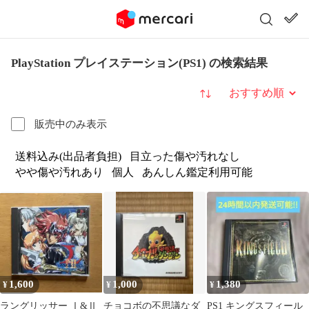
PlayStation プレイステーション(PS1) の検索結果
並び替え
販売中のみ表示
送料込み(出品者負担)
目立った傷や汚れなし
やや傷や汚れあり
個人
あんしん鑑定利用可能
1,600
1,000
1,380
¥
¥
¥
ラングリッサー Ⅰ&Ⅱ
チョコボの不思議なダ
PS1 キングスフィール