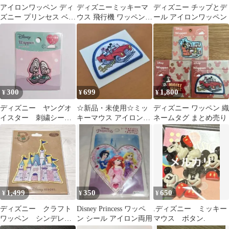
アイロンワッペン ディ
ディズニーミッキーマ
ディズニー チップとデ
ズニー プリンセス ベル
ウス 飛行機 ワッペン
ール アイロンワッペン
シンデレラアリエルジ
WP-6 (アイロン転写)
ャスミン
300
699
1,800
¥
¥
¥
ディズニー ヤングオ
☆新品・未使用☆ミッ
ディズニー ワッペン 織
イスター 刺繍シール
キーマウス アイロンワ
ネームタグ まとめ売り
ワッペン
ッペン ミッキー ディズ
ニー レトロ
1,499
350
650
¥
¥
¥
ディズニー クラフト
Disney Princess ワッペ
.ディズニー ミッキー
ワッペン シンデレラ
ン シール アイロン両用
マウス ボタン.
城