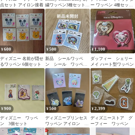
点セット アイロン接着
繍ワッペン3種セット
ー ワッペン 4種セッ
ディズニーストア
ト ステラルー ツム
ツム ミニー
600
500
1,100
¥
¥
¥
ディズニー 名前が隠せ
新品 シールワッペ
ダッフィー シェリー
るワッペン 6個セット
ン シール ワッペ
メイ ハート型ワッペン
ン ディズニー ミッ
キー ミニー 4種 4
枚
900
500
2,399
¥
¥
¥
ディズニー ワッペ
ディズニープリンセス
ディズニーストア グ
ン 3個セット
ワッペン アイロン シ
ーフィー ワッペン
ンデレラ 女の子 入園