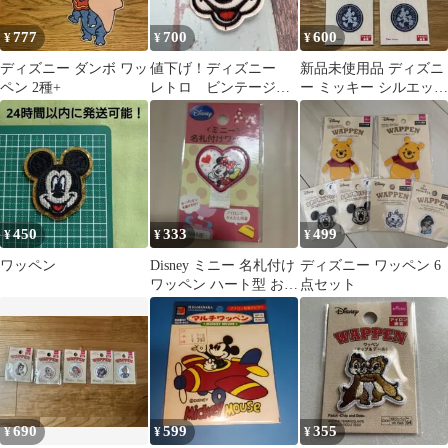
777
700
600
¥
¥
¥
ディズニー ダンボ ワッ
値下げ！ディズニー
新品未使用品 ディズニ
ペン 2種+
レトロ ビンテージ
ー ミッキー シルエット
ミッキーマウス 刺
ワッペン3枚セット ア
繍 アイロンワッペン
イロン圧着
①
450
333
499
¥
¥
¥
ワッペン
Disney ミニー 名札付け
ディズニー ワッペン 6
ワッペン ハート型 おま
点セット
け付き
690
599
355
¥
¥
¥