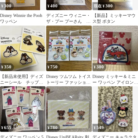
300
400
300
¥
¥
現在 ¥
Disney Winnie the Pooh
ディズニー ウィニー・
【新品】ミッキーマウ
ワッペン
ザ・プー プーさん ア
ス型 ボタン
イロンワッペン
350
750
380
¥
¥
¥
【新品未使用】ディズ
Disney ツムツム トイス
Disney ミッキー＆ミニ
ニーシール チップ＆
トーリー ファッション
ー ワッペン アイロン接
デール 刺繍ワッペン
パーツ ボタン 2点セッ
着
2p 2点 匿名配送
ト
655
780
549
¥
¥
¥
ディズニー ワッペン 5
Disney UniBEARsity 刺
ディズニー キャラクタ