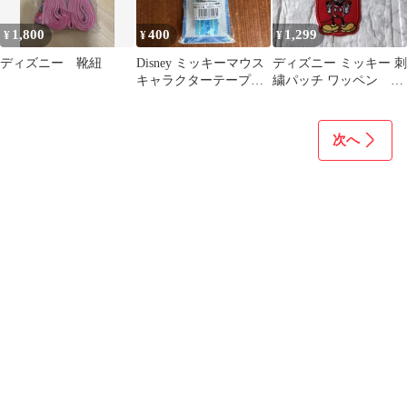
1,800
400
1,299
¥
¥
¥
ディズニー 靴紐
Disney ミッキーマウス
ディズニー ミッキー 刺
キャラクターテープ
繍パッチ ワッペン ア
SK-113 25mm幅
ップリケ アイロン
次へ