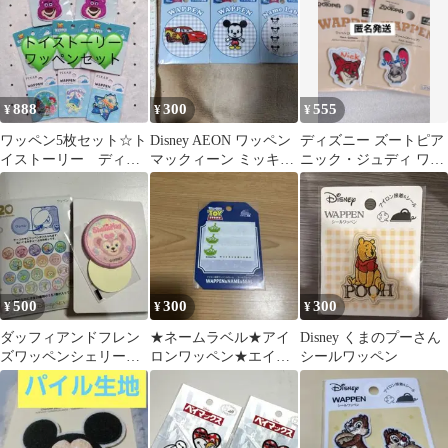
ステッカー
888
300
555
¥
¥
¥
ワッペン5枚セット☆ト
Disney AEON ワッペン
ディズニー ズートピア
イストーリー ディズ
マックィーン ミッキー
ニック・ジュディ ワッ
ニー
セット
ペン シール
500
300
300
¥
¥
¥
ダッフィアンドフレン
★ネームラベル★アイ
Disney くまのプーさん
ズワッペンシェリーメ
ロンワッペン★エイリ
シールワッペン
イ
アン★