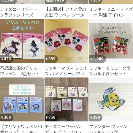
2,200
420
333
¥
現在 ¥
¥
ディズニーリゾート
【未開封】アナと雪の
ミッキー ミニー ディズ
クラフトシリーズ ワ
女王 ワッペン シール
ニー 刺繍 アイロン ワ
ッペン
アイロン
ッペン アップリケ dn-
53
470
599
1,000
¥
¥
¥
不思議の国のアリス
ミッキーマウス フェイ
ミッキー＆ミニークラ
ワッペン 2点セット
ス パンツ シールワッペ
シカルボタンセット
ン 3セット
300
750
399
¥
¥
¥
【プリントワッペン×3
ディズニーワッペン
フランダー ワッペン
個セット】ミッキー&
ズートピア プリンセ
シェルテープ付