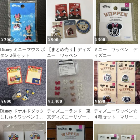
300
900
300
¥
¥
¥
Disney ミニーマウス ボ
【まとめ売り】ディズ
ミニー ワッペン デ
タン 2個セット
ニー ワッペン
ィズニー
600
1,400
690
¥
¥
¥
Disney ドナルドダック
ディズニーランド 東
ディズニーワッペン☆
ししゅうワッペン 2種
京ディズニーリゾー
４種セット マリー
セット
ト ボタン ミッキ
バズライトイヤー カ
ー
ーズ １０１匹