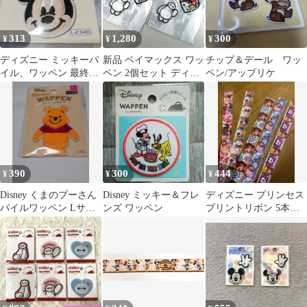
313
1,280
300
¥
¥
¥
ディズニー ミッキーパ
新品 ベイマックス ワッ
チップ＆デール ワッ
イル、ワッペン 最終セ
ペン 2個セット ディズ
ペン/アップリケ
ール❕
ニー 正規品
390
300
444
¥
¥
¥
Disney くまのプーさん
Disney ミッキー＆フレ
ディズニー プリンセス
パイルワッペン Lサイ
ンズ ワッペン
プリントリボン 5本セ
ズ アイロン接着 新品
ット