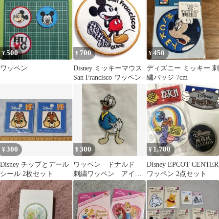
500
700
450
¥
¥
¥
ワッペン
Disney ミッキーマウス
ディズニー ミッキー 刺
San Francisco ワッペン
繍バッジ 7cm
300
300
1,700
¥
¥
¥
Disney チップとデール
ワッペン ドナルド
Disney EPCOT CENTER
シール 2枚セット
刺繍ワッペン アイロ
ワッペン 2点セット
ンワッペン ディズニ
ー ハンドメイド用