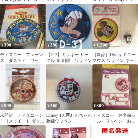
ネーム 2個セット
☆アイロン接着&シー
ル
300
390
1,200
¥
¥
¥
ディズニー プレーン
【D-3】ミッキー サー
［新品］Disney ミニー
ズ ダスティ ワッペ
クル 青 刺繍 ワッペン
マウス ワッペン キーホ
ン
ルダー セット レトロ
999
300
300
¥
¥
¥
未開封 ディズニーシ
Disney 101匹わんちゃん
ディズニー お名前シ
ー［スゥイート ダッフ
刺繍ワッペン
ール ワッペン お名
ィー ]シェリーメイ
前ワッペン アリエ
ダッフィ柄リボン
ル プリンセス