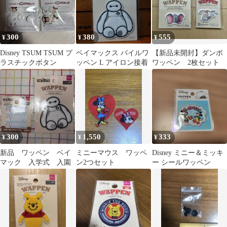
300
380
555
¥
¥
¥
Disney TSUM TSUM プ
ベイマックス パイルワ
【新品未開封】ダンボ
ラスチックボタン
ッペン L アイロン接着
ワッペン 2枚セット
300
1,550
333
¥
¥
¥
新品 ワッペン ベイ
ミニーマウス ワッペ
Disney ミニー＆ミッキ
マック 入学式 入園
ン2つセット
ー シールワッペン