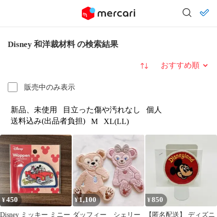
Disney 和洋裁材料 の検索結果
並び替え
販売中のみ表示
新品、未使用
目立った傷や汚れなし
個人
送料込み(出品者負担)
M
XL(LL)
450
1,100
850
¥
¥
¥
Disney ミッキー ミニー
ダッフィー シェリー
【匿名配送】 ディズニ