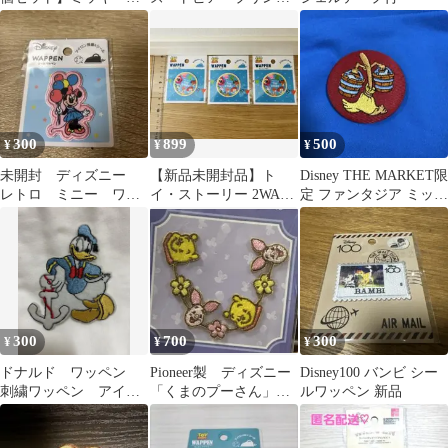
フレンズ、ディズニー
ス
300
899
500
¥
¥
¥
未開封 ディズニー
【新品未開封品】ト
Disney THE MARKET限
レトロ ミニー ワッ
イ・ストーリー 2WAY
定 ファンタジア ミッキ
ペン シールワッペン
ワッペン 3枚セット ◡̈♥︎
ー刺繍缶バッチ
300
700
300
¥
¥
¥
ドナルド ワッペン
Pioneer製 ディズニー
Disney100 バンビ シー
刺繍ワッペン アイロ
「くまのプーさん」ラ
ルワッペン 新品
ンワッペン ディズニ
インワッペン
ー