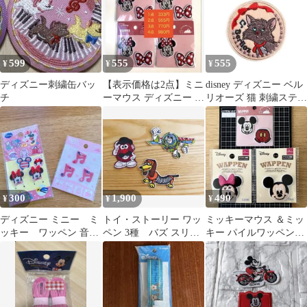
599
555
555
¥
¥
¥
ディズニー刺繍缶バッ
【表示価格は2点】ミニ
disney ディズニー ベル
チ
ーマウス ディズニー 刺
リオーズ 猫 刺繍ステッ
繍 アイロンワッペン ワ
カー ステッカー シール
ッペン
300
1,900
490
¥
¥
¥
ディズニー ミニー ミ
トイ・ストーリー ワッ
ミッキーマウス ＆ミッ
ッキー ワッペン 音符
ペン 3種 バズ スリン
キー パイルワッペン2
6個セット
キー ミスターポテトヘ
点とミッキー刺繍ワッ
ッド
ペン 1点セット