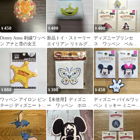
450
400
400
¥
¥
¥
Disney Anna 刺繍ワッペ
新品トイ・ストーリー
ディズニープリンセ
ン アナと雪の女王
エイリアン リトルグリ
ス ワッペン ベル
ーンメン もこもこワッ
アリエル ラプンツェ
ペン
ル 刺繍 アイロン接
着
880
300
450
¥
¥
¥
ワッペン アイロン ビン
【未使用】ディズニ
ディズニー パイルワッ
テージ ディズニー トイ
ー ワッペン ホログ
ペン ミッキー ミニー
ストーリー ウッディ 保
ラム ちょうちょ柄
手 3点セット
安官 バッジ サガラ シ
ール D01Y2954 ぬいぐ
るみ ガチャ