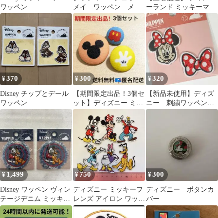
ワッペン
メイ ワッペン メモ
ーランド ミッキーマウ
ワッペン 新品 公
ス ヴィンテージ ワッペ
式 ハンドメイドに。
ン
370
300
320
¥
¥
¥
Disney チップとデール
【期間限定出品！3個セ
【新品未使用】ディズ
ワッペン
ット】ディズニー ミッ
ニー 刺繍ワッペン
キー シェイプ ボタン
シール ミニー2p 1点
手芸
1,499
750
300
¥
¥
¥
Disney ワッペン ヴィン
ディズニー ミッキーフ
ディズニー ボタンカ
テージデニム ミッキー
レンズ アイロン ワッペ
バー
＆プルート 2枚
ン 刺繍 6枚セット