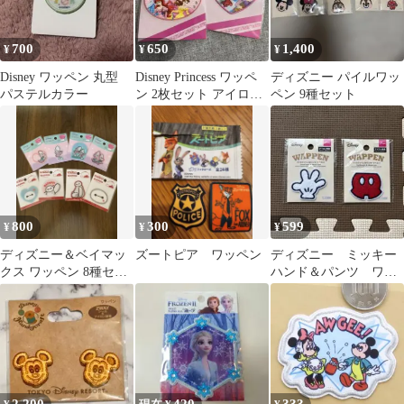
700
650
1,400
¥
¥
¥
Disney ワッペン 丸型
Disney Princess ワッペ
ディズニー パイルワッ
パステルカラー
ン 2枚セット アイロン
ペン 9種セット
接着
800
300
599
¥
¥
¥
ディズニー＆ベイマッ
ズートピア ワッペン
ディズニー ミッキー
クス ワッペン 8種セッ
ハンド＆パンツ ワッ
ト
ペンセット ダイソー