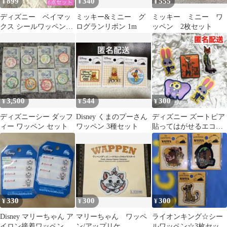
899
340
555
¥
¥
¥
ディズニー ベイマッ
ミッキー&ミニー グ
ミッキー ミニー ワ
クス シールワッペン6
ログランリボン 1m
ッペン 2枚セット
枚 匿名発送
3,500
544
300
¥
¥
¥
ディズニーシー ダッフ
Disney くまのプーさん
ディズニー ズートピア
ィー ワッペン セット
ワッペン 3種セット
貼ってはがせるエコワ
ッペン 5個セット
330
300
300
¥
¥
¥
Disney マリーちゃん ア
マリーちゃん ワッペ
ライオンキング☆シー
イロン接着ワッペン＆
ン/アップリケ
ルワッペン☆3枚セット