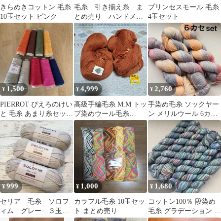
きらめきコットン 毛糸
毛糸 引き揃え糸 ま
プリンセスモール 毛糸
10玉セット ピンク
とめ売り ハンドメイ
4玉セット
ド ファンシーヤーン
1,500
4,999
2,760
¥
¥
¥
PIERROT ぴえろのけい
高級手編毛糸 M.M トッ
手染め毛糸 ソックヤー
と 毛糸 あまり糸セッ
プ染めウール毛糸
ン メリルウール 6カセ
ト コーン巻き
250g×2個 オレンジ
100×6約600g 手染め㉒
999
1,000
1,680
¥
¥
¥
セリア 毛糸 ソロフ
カラフル毛糸 10玉セッ
コットン100％ 段染め
ィム グレー ３玉
ト まとめ売り
毛糸 グラデーション ハ
No.4 24E
ンドメイド 50g×6カセ