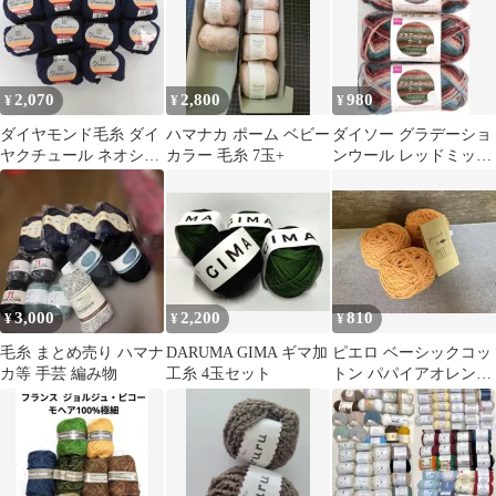
2,070
2,800
980
¥
¥
¥
ダイヤモンド毛糸 ダイ
ハマナカ ポーム ベビー
ダイソー グラデーショ
ヤクチュール ネオシル
カラー 毛糸 7玉+
ンウール レッドミック
クウール 709番色 10玉
ス 3玉 G25 毛糸
セット 1玉40g/約90m
ダークブルー・紺系 未
使用品【中古】
3,000
2,200
810
¥
¥
¥
毛糸 まとめ売り ハマナ
DARUMA GIMA ギマ加
ピエロ ベーシックコッ
カ等 手芸 編み物
工糸 4玉セット
トン パパイアオレンジ
2玉+23gセット