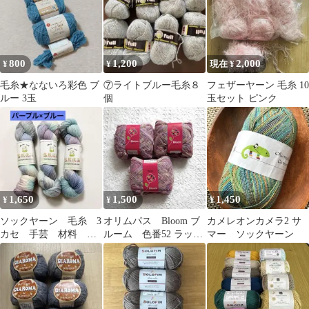
800
1,200
2,000
¥
¥
現在 ¥
毛糸★なないろ彩色 ブ
⑦ライトブルー毛糸８
フェザーヤーン 毛糸 10
ルー 3玉
個
玉セット ピンク
1,650
1,500
1,450
¥
¥
¥
ソックヤーン 毛糸 3
オリムパス Bloom ブ
カメレオンカメラ2 サ
カセ 手芸 材料 カ
ルーム 色番52 ラッセ
マー ソックヤーン
ラフル ブルー パー
ルテープヤーン 3個セ
プル パステル
ット