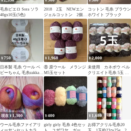
2,350
560
300
¥
¥
¥
毛糸ピエロ Sora ソラ
2018 2玉 NEWエン
コットン 毛糸 ブラウン
40gx10玉(5色)
ジェルコットン 2個
ホワイト ブラック
ワインレッド 毛糸
セリア
750
1,960
2,000
¥
¥
¥
日本製 毛糸 ウール ベ
⑧ 原ウール メランジ
未使用 カネボウ ベル
ビーちゃん 毛糸zakkaス
M5玉セット
クリエイト毛糸 5玉 私
トアーズ
の気持ち 純毛 赤茶
1,300
400
1,680
現在 ¥
¥
¥
ウール毛糸ファイアリ
girly girly 毛糸 4色セッ
お得アクリル毛糸20
ィーサンセットカラー2
ト ユザワヤ ガーリ
玉、1玉約23〜25g、20