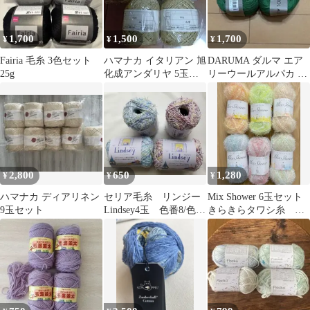
1,700
1,500
1,700
¥
¥
¥
Fairia 毛糸 3色セット
ハマナカ イタリアン 旭
DARUMA ダルマ エア
25g
化成アンダリヤ 5玉セ
リーウールアルパカ グ
ット
リーン 2玉セット
2,800
650
1,280
¥
¥
¥
ハマナカ ディアリネン
セリア毛糸 リンジー
Mix Shower 6玉セット
9玉セット
Lindsey4玉 色番8/色番
きらきらタワシ糸 た
9 各2玉 フリンジ調
わし用ヤーン キャン
の糸
ドゥ