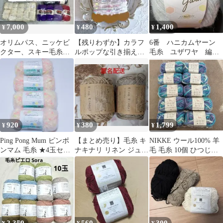
7,000
480
1,400
¥
¥
¥
オリムパス、ニッケビ
【残りわずか】カラフ
6番 ハニカムヤーン
クター、スキー毛糸、
ルポップな引き揃え糸
毛糸 ユザワヤ 編み
鐘紡、など毛糸 57玉 ま
5mファンシーヤーン白
物
とめ売り
ネオン蛍光☾rfc
920
380
1,799
¥
¥
¥
Ping Pong Mum ピンポ
【まとめ売り】毛糸 キ
NIKKE ウール100% 羊
ンマム 毛糸 ★4玉セッ
ナキナリ リネン ジュー
毛 毛糸 10個 ひつじの
ト★ ごしょう産業
ト
ぬくもり碧 青 水色 紫