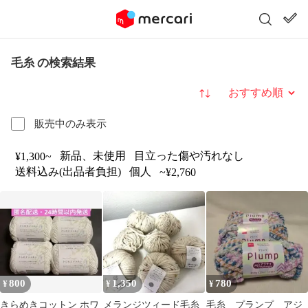
毛糸 の検索結果
並び替え
販売中のみ表示
新品、未使用
目立った傷や汚れなし
¥1,300~
送料込み(出品者負担)
個人
~¥2,760
800
1,350
780
¥
¥
¥
きらめきコットン ホワ
メランジツィード毛糸
毛糸 プランプ アジ