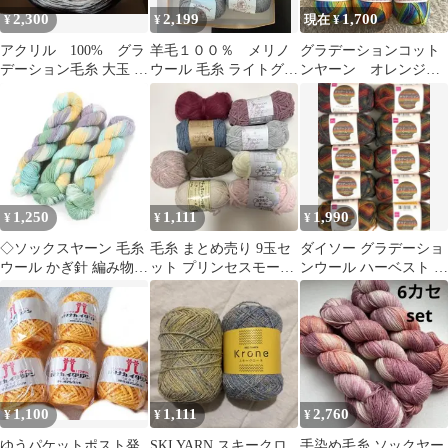
2,300
2,199
1,700
¥
¥
現在 ¥
アクリル 100% グラ
羊毛１００％ メリノ
グラデーションコット
デーション毛糸 大玉 約
ウール 毛糸 ライトグレ
ンヤーン オレンジブ
300g パープル系
ーメランジェ 10玉セッ
ルーパープル系 5玉
ト合太
サマーヤーン
1,250
1,111
1,990
¥
¥
¥
◇ソックスヤーン 毛糸
毛糸 まとめ売り 9玉セ
ダイソー グラデーショ
ウール かぎ針 編み物
ット プリンセスモール
ンウール ハーベスト 10
ハンドメイド 3カセ
ふわもこモール なない
玉 G24 100％ウール 毛
40608
ろ彩色
糸
1,100
1,111
2,760
¥
¥
¥
ゆうパケットポスト発
SKI YARN スキークロ
手染め毛糸 ソックヤー