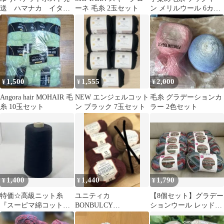
送 ハマナカ イタリ
ーネ 毛糸 2玉セット
ン メリルウール 6カセ
アン 5玉 旭化成アン
100×6 約600g 手染め⑭
ダリヤ イエロー
1,500
1,555
2,000
¥
¥
¥
Angora hair MOHAIR 毛
NEW エンジェルコット
毛糸 グラデーションカ
糸 10玉セット
ン ブラック 7玉セット
ラー 2色セット
1,400
1,440
1,790
¥
¥
¥
特価☆高級ニット糸
ユニティカ
【8個セット】グラデー
『スーピマ綿コットン
BONBULCY
ションウール レッドミ
１００％糸撚糸』黒1個
CASHMERE 7個セッ
ックス 毛糸