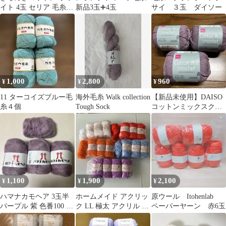
イト 4玉 セリア 毛糸
新品3玉➕4玉
サイ ３玉 ダイソー
ラメ ごしょう産業
1,000
2,800
960
¥
¥
¥
11 ターコイズブルー毛
海外毛糸 Walk collection
【新品未使用】DAISO
糸４個
Tough Sock
コットンミックスクロ
ッシェ パープル 3個セ
ット
1,100
1,900
2,100
¥
¥
¥
ハマナカモヘア 3玉半
ホームメイド アクリッ
原ウール Itohenlab
パープル 紫 色番100 ロ
ク LL 極太 アクリル 毛
ペーパーヤーン 赤6玉
ットK
糸 40g ハマナカ まとめ
売