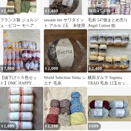
1,800
1,400
5,300
¥
¥
現在 ¥
フランス製 ジョルジ
sawada itto サワダイッ
毛糸 147個まとめ売り
ュ・ピコー モヘア
ト アルル 2玉 未使用
Angel Cotton 他
100% 毛糸 2玉+使い
かけ186g
7,000
2,000
2,400
¥
¥
¥
【値下げ☆５色セッ
World Selection Siena シ
横田ダルマ Supima
ト】DMC HAPPY
エナ 毛糸
TRAD 毛糸 12玉セット
CHENILLE 毛糸 まとめ
まとめ売り
売り
1,899
1,100
699
¥
¥
¥