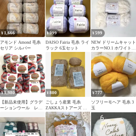
1,666
999
599
¥
¥
¥
アモンド Amond 毛糸
DAISO Fairia 毛糸 ライ
NEW ドリームキャット
セリア シルバー
ラック 6玉セット
カラーNO.1 ホワイト
白 2玉 ごしょう産業
1,980
800
777
¥
¥
¥
【新品未使用】グラデ
ごしょう産業 毛糸
ソフリーモヘア 毛糸 3
ーションウール レッ
ZAKKAストアーズ ほ
玉
ドミックス 9個セット
んのり手紡ぎ気分
40g×5玉+1玉