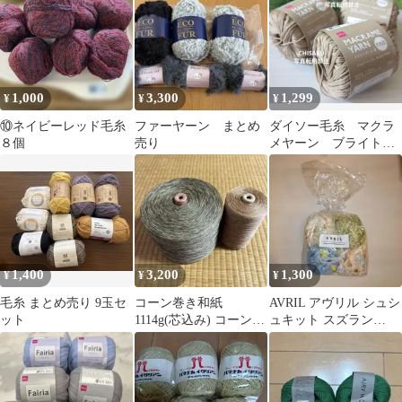
300g☆
ト バラ売り可能
1,000
3,300
1,299
¥
¥
¥
⑩ネイビーレッド毛糸
ファーヤーン まとめ
ダイソー毛糸 マクラ
８個
売り
メヤーン ブライトベ
ージュ 3玉セット
1,400
3,200
1,300
¥
¥
¥
毛糸 まとめ売り 9玉セ
コーン巻き和紙
AVRIL アヴリル シュシ
ット
1114g(芯込み) コーン巻
ュキット スズラン
きリネン 299g(芯込
AY183 新品
み)