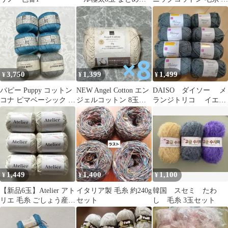
り
種セット
3,750
1,399
1,499
¥
¥
¥
パピー Puppy コットン
NEW Angel Cotton エン
DAISO ダイソー メ
コナ ピマベーシック 毛
ジェルコットン 8玉セ
ランジトリコ イエロ
糸まとめ売り 6玉
ット
ーグレー 8玉
1,449
1,400
1,100
¥
¥
¥
【新品6玉】Atelier アト
イタリア製 毛糸 約240g
韓国 スセミ たわ
リエ 毛糸 ごしょう産業
セット
し 毛糸 3玉セット
綿 コットン 色番2