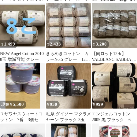
点
ーガーリー 毛糸
色セット太さ約2.5mm
手芸
1,499
2,433
3,200
¥
¥
¥
NEW Angel Cotton 2010
きらめきコットン カ
【同ロット12玉】
8玉 増減可能 グレー
ラーNo.5 グレー 12玉
VALBLANC SABBIA 毛
セット ごしょう産業
糸 まとめて大量 クロバ
ー
5,500
950
999
現在 ¥
¥
¥
ユザワヤスウィートコ
毛糸 ダイソー マクラメ
エンジェルコットン
ットン 7番 3個セッ
ヤーン ブラック 3玉
2005 黒 ブラック 6玉
ト
セット セリア 毛糸