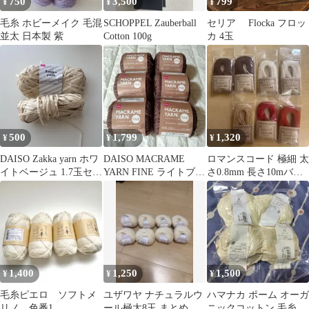
750
3,500
799
¥
¥
¥
毛糸 ホビーメイク 毛混
SCHOPPEL Zauberball
セリア Flocka フロッ
並太 日本製 紫
Cotton 100g
カ 4玉
500
1,799
1,320
¥
¥
¥
DAISO Zakka yarn ホワ
DAISO MACRAME
ロマンスコード 極細 太
イトベージュ 1.7玉セッ
YARN FINE ライトブラ
さ0.8mm 長さ10mバラ
ト
ウン 6玉セット
売り可
1,400
1,250
1,500
¥
¥
¥
毛糸ピエロ ソフトメ
ユザワヤ ナチュラルウ
ハマナカ ポーム オーガ
リノ 色番1
ール極太8玉 まとめ売
ニックコットン 毛糸 2