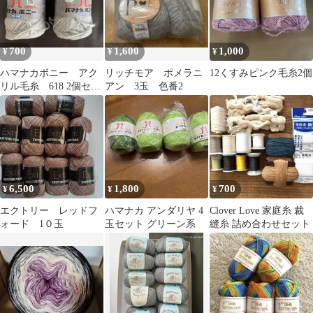
700
1,600
1,000
¥
¥
¥
ハマナカボニー アク
リッチモア ポメラニ
12くすみピンク毛糸2個
リル毛糸 618 2個セッ
アン 3玉 色番2
ト
6,500
1,800
700
¥
¥
¥
エクトリー レッドフ
ハマナカ アンダリヤ 4
Clover Love 家庭糸 裁
ォード 1０玉
玉セット グリーン系
縫糸 詰め合わせセット