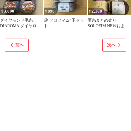
3,000
890
2,100
¥
¥
¥
ダイヤモンド毛糸
⑨ ソロフィム4玉セッ
夏糸まとめ売り
DIAROMA ダイヤロー
ト
SOLOFIM NEWおまつ
マ グレー 6玉セット
り日和 他
前へ
次へ