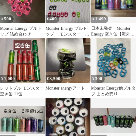
500
400
1,499
¥
¥
¥
Monster Energy プルト
Monster Energy プルト
日本未発売 Monster
ップ 詰め合わせ
ップ モンスター バ
Energy 空き缶【海外限
ドワイザー プルタブ
定！！】6本セット
1,000
3,500
300
¥
¥
¥
レットブル モンスター
Monster energyアート
Monster Energy他プルタ
空き缶 11缶
ブ まとめ売り