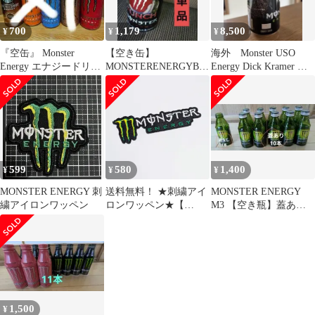
700
1,179
8,500
¥
¥
¥
『空缶』 Monster
【空き缶】
海外 Monster USO
Energy エナジードリン
MONSTERENERGYBA
Energy Dick Kramer 空
ク赤色空缶 1本
DAPPLE yasuモンエ
き缶
ナ【単品売】
599
580
1,400
¥
¥
¥
MONSTER ENERGY 刺
送料無料！ ★刺繍アイ
MONSTER ENERGY
繍アイロンワッペン
ロンワッペン★【
M3 【空き瓶】蓋あり
Monster energy（ モンス
10本蓋なし1本 合計11
ター エナジー ）エナジ
本
ードリンク 】〚アメリ
カン雑貨 アメトイ〛
1,500
¥