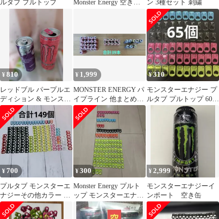
ルタブ プルトップ
Monster Energy 空き缶
ン 3種セット 刺繍
10缶セット
810
1,999
310
¥
¥
¥
レッドブル パープルエ
MONSTER ENERGY パ
モンスターエナジー プ
ディション & モンスタ
イプライン 他まとめ売
ルタブ プルトップ 60個
ー パイプラインパン
り 39本セット【空き
セット お掛け＋5個
チ 空き缶
缶】
700
300
2,999
¥
¥
¥
プルタブ モンスターエ
Monster Energy プルト
モンスターエナジーイ
ナジーその他カラー プ
ップ モンスターエナジ
ンポート 空き缶
ルタブ合計149個
ー 105個