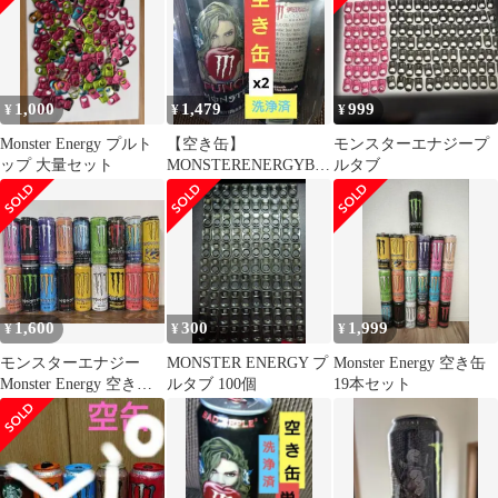
1,000
1,479
999
¥
¥
¥
Monster Energy プルト
【空き缶】
モンスターエナジープ
ップ 大量セット
MONSTERENERGYBA
ルタブ
DAPPLE yasuモンエ
ナ【２本売】
1,600
300
1,999
¥
¥
¥
モンスターエナジー
MONSTER ENERGY プ
Monster Energy 空き缶
Monster Energy 空き缶
ルタブ 100個
19本セット
18缶セット