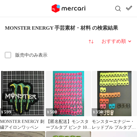
MONSTER ENERGY 手芸素材・材料 の検索結果
並び替え
販売中のみ表示
599
500
350
¥
¥
¥
MONSTER ENERGY 刺
【匿名配送】モンスタ
モンスターエナジー・
繍アイロンワッペン
ープルタブ ピンク 100
レッドブル プルタブ54
個
個 １枚目の写真全て。