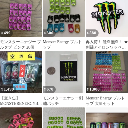
499
300
580
¥
¥
¥
モンスターエナジー プ
Monster Energy プルト
再入荷！ 送料無料！ ★
ルタブ ピンク 20個
ップ
刺繍アイロンワッペン
★【 Monster energy（
モンスター エナジー ）
エナジードリンク 】
〚アメリカン雑貨 アメ
トイ〛
1,499
670
1,000
¥
¥
¥
【空き缶】
モンスターエナジー刺
Monster Energy プルト
MONSTERENERGYBA
繍パッチ
ップ 大量セット
DAPPLE yasuモンエ
ナ【4本売】