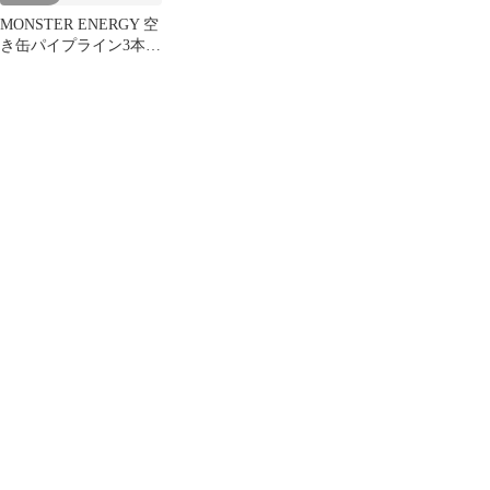
MONSTER ENERGY 空
き缶パイプライン3本オ
リジナル8本合計11本