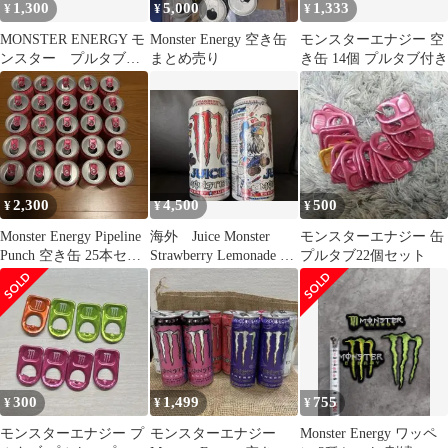
1,300
5,000
1,333
¥
¥
¥
MONSTER ENERGY モ
Monster Energy 空き缶
モンスターエナジー 空
ンスター プルタブ付
まとめ売り
き缶 14個 プルタブ付き
き 空き缶 工作 イ
ンテリア
2,300
4,500
500
¥
¥
¥
Monster Energy Pipeline
海外 Juice Monster
モンスターエナジー 缶
Punch 空き缶 25本セッ
Strawberry Lemonade 空
プルタブ22個セット
ト
き缶
300
1,499
755
¥
¥
¥
モンスターエナジー プ
モンスターエナジー
Monster Energy ワッペ