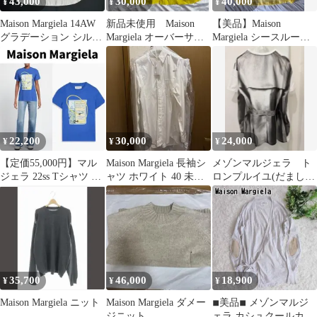
43,000
30,000
40,000
¥
¥
¥
Maison Margiela 14AW
新品未使用 Maison
【美品】Maison
グラデーション シルク
Margiela オーバーサイ
Margiela シースルーパ
シャツ
ズ シャツ イエロー
ーカー サイズS
22,200
30,000
24,000
¥
¥
¥
【定価55,000円】マル
Maison Margiela 長袖シ
メゾンマルジェラ ト
ジェラ 22ss Tシャツ 新
ャツ ホワイト 40 未使
ロンプルイユ(だまし
品未使用 ショッパー付
用
絵)オーバーサイズT美
き
品
35,700
46,000
18,900
¥
¥
¥
Maison Margiela ニット
Maison Margiela ダメー
◾︎美品◾︎ メゾンマルジ
ジニット
ェラ カシュクールカー