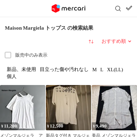
Maison Margiela トップス の検索結果
並び替え
販売中のみ表示
新品、未使用
目立った傷や汚れなし
M
L
XL(LL)
個人
11,200
12,500
9,490
¥
¥
¥
メゾンマルジェラ ア
新品タグ付き マルジェ
美品 メゾンマルジェラ