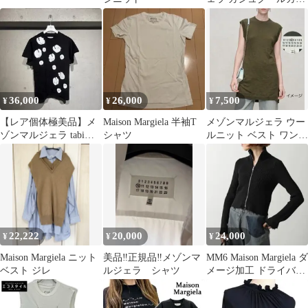
ディガン エルボーパッ
チ グレー S
36,000
26,000
7,500
¥
¥
¥
【レア個体極美品】メ
Maison Margiela 半袖T
メゾンマルジェラ ウー
ゾンマルジェラ tabiプ
シャツ
ルニット ベスト ワンピ
リント Tシャツ ブラッ
ース オリーブ カー
ク S
キ レイヤード
22,222
20,000
24,000
¥
¥
¥
Maison Margiela ニット
美品‼️正規品‼️メゾンマ
MM6 Maison Margiela ダ
ベスト ジレ
ルジェラ シャツ
メージ加工 ドライバー
ズニット