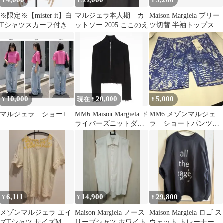
4,000
35,000
9,200
¥
¥
¥
※限定※【mister it】白
マルジェラ本人期 カ
Maison Margiela プリー
Tシャツスカーフ付き
ットソー 2005 ここのえ
ツ切替 半袖トップス
10,000
20,000
5,000
¥
現在 ¥
¥
マルジェラ ショーT
MM6 Maison Margiela ド
MM6 メゾンマルジェ
ライバーズニットダメ
ラ ショートパンツ
ージ
サイズ38
6,111
14,900
29,800
¥
¥
¥
メゾンマルジェラ エイ
Maison Margiela ノース
Maison Margiela ロゴ ス
ズТシャツ サイズM
リーブシャツ ホワイト
ウェット トレーナー