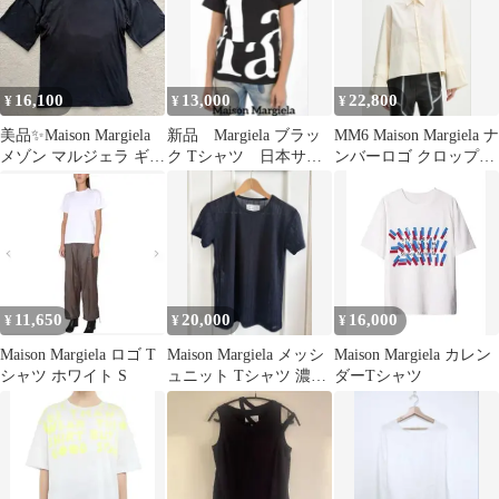
16,100
13,000
22,800
¥
¥
¥
美品✨Maison Margiela
新品 Margiela ブラッ
MM6 Maison Margiela ナ
メゾン マルジェラ ギャ
ク Tシャツ 日本サイ
ンバーロゴ クロップド
ザー カットソー
ズＳ相当
シャツジャケット
11,650
20,000
16,000
¥
¥
¥
Maison Margiela ロゴ T
Maison Margiela メッシ
Maison Margiela カレン
シャツ ホワイト S
ュニット Tシャツ 濃紺
ダーTシャツ
ネイビー XL