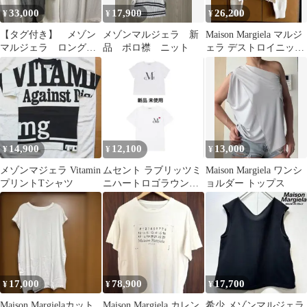
33,000
17,900
26,200
¥
¥
¥
【タグ付き】 メゾン
メゾンマルジェラ 新
Maison Margiela マルジ
マルジェラ ロング
品 ポロ襟 ニット
ェラ デストロイニット
Vネック ニット ベ
ダメージ ニット
スト グレー L
14,900
12,100
13,000
¥
¥
¥
メゾンマジェラ Vitamin
ムセント ラブリッツミ
Maison Margiela ワンシ
プリントTシャツ
ニハートロゴラウンド
ョルダー トップス
ネック 半袖Tシャツ セ
ット
17,000
78,900
17,700
¥
¥
¥
Maison Margielaカット
Maison Margiela カレン
希少 メゾンマルジェラ