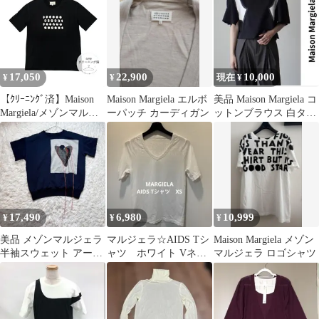
17,050
22,900
10,000
¥
¥
現在 ¥
【ｸﾘｰﾆﾝｸﾞ済】Maison
Maison Margiela エルボ
美品 Maison Margiela コ
Margiela/メゾンマルジ
ーパッチ カーディガン
ットンブラウス 白タグ
ェラ メンズ Tシャツ 42
コレクション
17,490
6,980
10,999
¥
¥
¥
美品 メゾンマルジェラ
マルジェラ☆AIDS Tシ
Maison Margiela メゾン
半袖スウェット アーテ
ャツ ホワイト Vネッ
マルジェラ ロゴシャツ
ィザナル風 ハート ネイ
ク XS
ビー