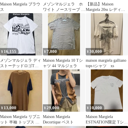
Maison Margiela ブラウ
メゾンマルジェラ ホ
【新品】Maison
ス
ワイト ノースリーブ ジ
Margiela 20ss レディー
レ
ス変形Tシャツ（XS）
16,155
7,800
30,000
¥
¥
¥
メゾンマルジェラ ディ
Maison Margiela 10 Tシ
maison margiela galliano
ストーテッドロゴTシ
ャツ 44 マルジェラ
tops tシャツ xs
ャツ ホワイト 半袖
13,000
29,000
10,000
¥
¥
¥
Maison Margiela リブニ
Maison Margiela
Maison Margiela
ット 半袖 トップス キ
Decortique ベスト
ESTNATION限定 Tシャ
ャメル ワンピース
ツ