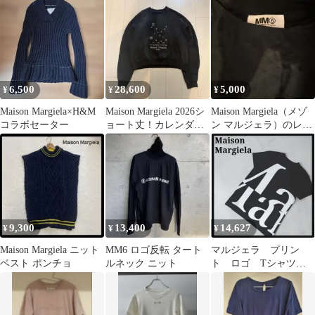
6,500
28,600
5,000
¥
¥
¥
Maison Margiela×H&M
Maison Margiela 2026シ
Maison Margiela（メゾ
コラボセーター
ョート丈！カレンダー
ン マルジェラ）のレデ
ロゴスウェット
ィースコレクション
9,300
13,400
14,627
¥
¥
¥
Maison Margiela ニット
MM6 ロゴ反転 タート
マルジェラ プリン
ベスト ポンチョ
ルネック ニット
ト ロゴ Tシャツ
Maison Margiela