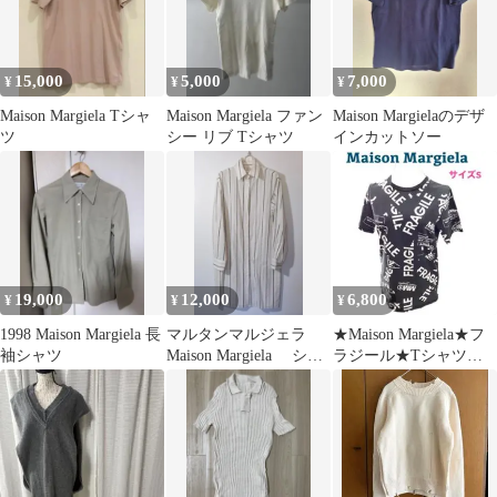
15,000
5,000
7,000
¥
¥
¥
Maison Margiela Tシャ
Maison Margiela ファン
Maison Margielaのデザ
ツ
シー リブ Tシャツ
インカットソー
19,000
12,000
6,800
¥
¥
¥
1998 Maison Margiela 長
マルタンマルジェラ
★Maison Margiela★フ
袖シャツ
Maison Margiela シャ
ラジール★Tシャツ★S
ツワンピース
サイズ相当★MM6