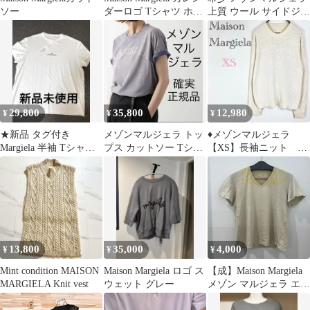
ソー
ダーロゴ Tシャツ ホワ
上質 ウール サイドジッ
イト M
プ デザイン ベスト 38
29,800
35,800
12,980
¥
¥
¥
★新品 タグ付き
メゾンマルジェラ トッ
♦︎メゾンマルジェラ
Margiela 半袖 Tシャツ
プス カットソー Tシャ
【XS】長袖ニット セ
ホワイト 刺繍 反転ロゴ
ツ 古着風ロゴ 新品XS
ーター 小さいサイ
23SS
ズ クルーネック
13,800
35,000
4,000
¥
¥
¥
Mint condition MAISON
Maison Margiela ロゴ ス
【成】Maison Margiela
MARGIELA Knit vest
ウェット グレー
メゾン マルジェラ エイ
ズT シャツ AIDS T-