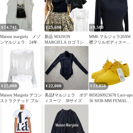
14,741
25,600
9,500
¥
¥
¥
Maison margiela メゾ
新品 MAISON
MM6 マルジェラ20AW
ンマルジェラ 24年
MARGIELA ロゴ Tシャ
襟フリルボディスーツ
S51GC0527 S24575 イン
ツ ブラック Mサイズ
S ブラック水着
ビテーションパッチノ
ースリーブTシャツ S
25,000
22,000
13,850
¥
¥
¥
Maison Margiela デコン
美品❗️マルジェラ ボデ
8058260923678 Lace-ups
ストラクテッド プルオ
ィスーツ 38サイズ
36 S038-MM FEMALE
ーバー
SHOES MAIN ■GY33