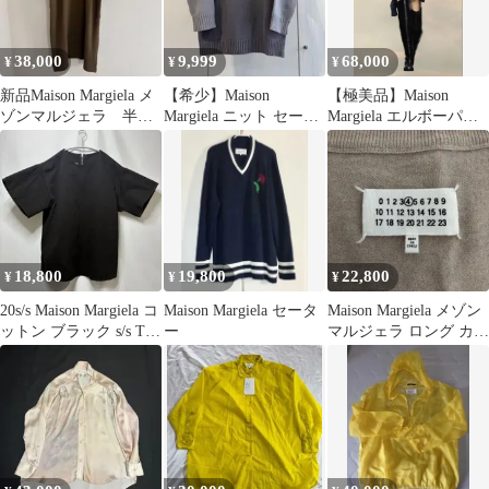
38,000
9,999
68,000
¥
¥
¥
新品Maison Margiela メ
【希少】Maison
【極美品】Maison
ゾンマルジェラ 半袖
Margiela ニット セータ
Margiela エルボーパッ
ポロシャツS
ー プリント加工
チ カーディガン
18,800
19,800
22,800
¥
¥
¥
20s/s Maison Margiela コ
Maison Margiela セータ
Maison Margiela メゾン
ットン ブラック s/s Tシ
ー
マルジェラ ロング カー
ャツ
ディガン L