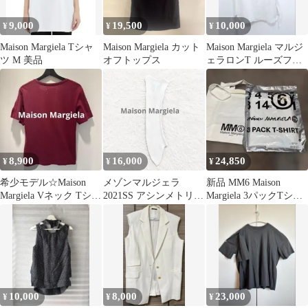
9,000
19,500
10,000
¥
¥
¥
Maison Margiela Tシャ
Maison Margiela カット
Maison Margiela マルジ
ツ M 美品
オフトップス
ェラロンT ルーズフィ
ット
8,900
16,000
24,850
¥
¥
¥
希少モデル☆Maison
メゾンマルジェラ
新品 MM6 Maison
Margiela Vネック Tシャ
2021SS アシンメトリー
Margiela 3パックTシャ
ツ ボルドー XS
変形リブタンクトップ
ツ 未開封
カットソー
10,000
8,000
23,000
¥
¥
¥