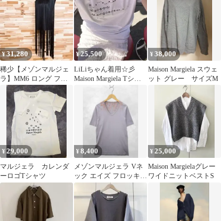
Shirt サイズ：S ベージ
ュカラー【6109YO】F9
31,280
25,500
38,000
¥
¥
¥
稀少【メゾンマルジェ
LiLiちゃん着用☆彡
Maison Margiela スウェ
ラ】MM6 ロング フリ
Maison Margiela Tシャ
ット グレー サイズM
ンジ ノースリーブ カッ
ツ
トソー 黒
29,000
8,400
25,000
¥
¥
¥
マルジェラ カレンダ
メゾンマルジェラ Vネ
Maison Margielaグレー
ーロゴTシャツ
ック エイズ フロッキー
ワイドニットベストS
プリント 半袖 Tシャツ
L