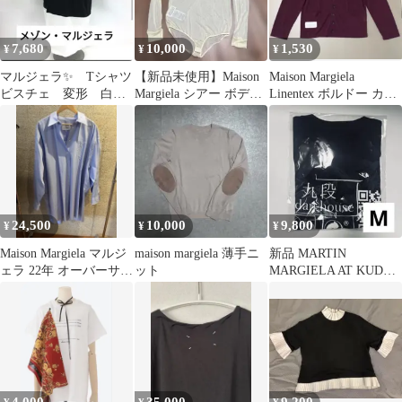
7,680
10,000
1,530
¥
¥
¥
マルジェラ✨️ Tシャツ
【新品未使用】Maison
Maison Margiela
ビスチェ 変形 白
Margiela シアー ボディ
Linentex ボルドー カー
黒 ドッキング サイ
スーツ タートル
ディガン 長袖
ズ S
24,500
10,000
9,800
¥
¥
¥
Maison Margiela マルジ
maison margiela 薄手ニ
新品 MARTIN
ェラ 22年 オーバーサイ
ット
MARGIELA AT KUDAN
ズシャツ XS
HOUSE Tシャツ