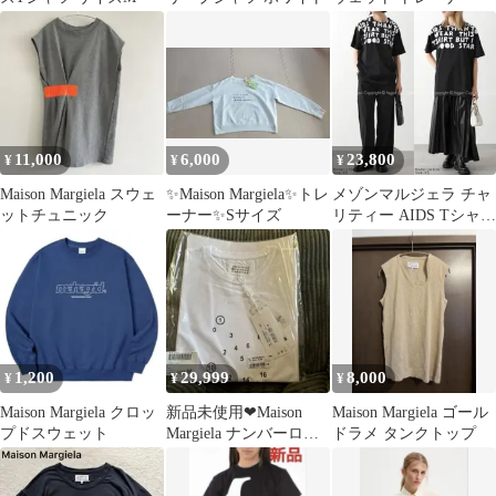
11,000
6,000
23,800
¥
¥
¥
Maison Margiela スウェ
✨Maison Margiela✨トレ
メゾンマルジェラ チャ
ットチュニック
ーナー✨Sサイズ
リティー AIDS Tシャツ
半袖 ロゴT カットソー
1,200
29,999
8,000
¥
¥
¥
Maison Margiela クロッ
新品未使用❤︎Maison
Maison Margiela ゴール
プドスウェット
Margiela ナンバーロゴ
ドラメ タンクトップ
Tシャツ ホワイト M