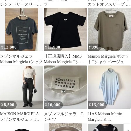
シンメトリースリーブ
ラ
カットオフスリーブ 半
トップ 変形カットソ
袖シャツ ストライプ L
ー Tシャツ
12,800
11,900
990
¥
¥
¥
メゾンマルジェラ
【正規店購入】MM6
Maison Margiela ポケッ
Maison Margiela tシャツ
Maison Margiela Tシャ
トTシャツ ベージュ
ツ ブラック
8,500
16,000
13,000
¥
¥
¥
MAISON MARGIELA
メゾンマルジェラ T
11AS Maison Martin
メゾンマルジェラ Tシ
シャツ
Margiela Knit
ャツ