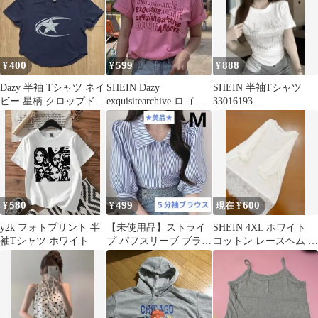
400
599
888
¥
¥
¥
Dazy 半袖 Tシャツ ネイ
SHEIN Dazy
SHEIN 半袖Tシャツ
ビー 星柄 クロップド丈
exquisitearchive ロゴ T
33016193
Lサイズ
シャツ ピンク
580
499
600
¥
¥
現在 ¥
y2k フォトプリント 半
【未使用品】ストライ
SHEIN 4XL ホワイト
袖Tシャツ ホワイト
プ パフスリーブ ブラウ
コットン レースヘム T
ス 5分袖 ブルー 丈短
シャツ カットソー
め