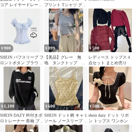
コア レイヤードレース
プリント Tシャツ グレ
ノースリーブ
ー
900
899
500
¥
¥
¥
SHEIN パフスリーブ フ
【美品】グレー 無
レディース トップス 4
ロントボタン ブラウス
地 タンクトップ ノ
点セット まとめ売り
ライトブルー
ースリーブ
1,180
600
500
¥
¥
¥
SHEIN DAZY 衿付きポ
SHEIN ドット柄 キャミ
shein dazy ドット リボ
ロトレーナー 長袖 ブラ
ソール ノースリーブ タ
ン トップス ワンホン
ック XL 韓国 Y2K
ンクトップ イエロー