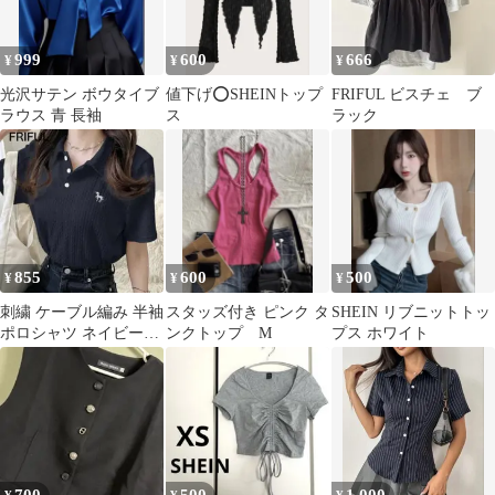
999
600
666
¥
¥
¥
光沢サテン ボウタイブ
値下げ⭕️SHEINトップ
FRIFUL ビスチェ ブ
ラウス 青 長袖
ス
ラック
855
600
500
¥
¥
¥
刺繍 ケーブル編み 半袖
スタッズ付き ピンク タ
SHEIN リブニットトッ
ポロシャツ ネイビー
ンクトップ M
プス ホワイト
XL FRIFUL ユニコーン