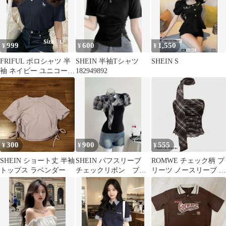
999
600
1,550
¥
¥
¥
FRIFUL ポロシャツ 半
SHEIN 半袖Tシャツ
SHEIN S
袖 ネイビー ユニコーン
182949892
刺繍 L
300
900
555
¥
¥
¥
SHEIN ショート丈 半袖
SHEIN パフスリーブ
ROMWE チェック柄 プ
トップス ラベンダー
チェックリボン ブラ
リーツ ノースリーブ タ
ウス L
ンクトップ チューブト
ップ