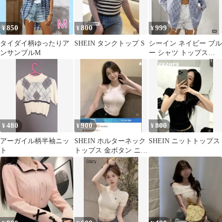
850
800
999
¥
¥
¥
タイダイ柄ゆったりア
SHEIN タンクトップ S
シーイン ネイビー ブル
ンサンブルM
ー シャツ トップス
DAZY
480
900
800
¥
¥
¥
アーガイル柄半袖ニッ
SHEIN ホルターネック
SHEIN ニットトップス
ト
トップス 金ボタン ニッ
ト