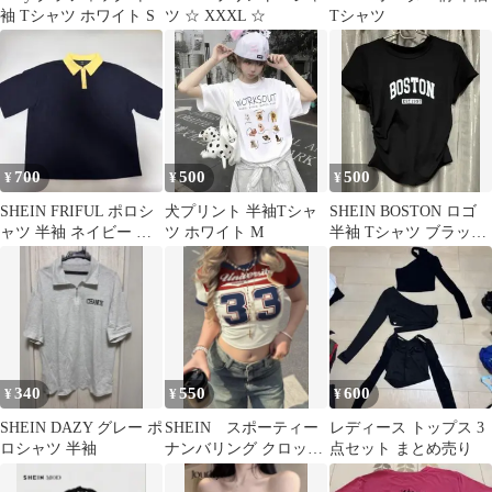
袖 Tシャツ ホワイト S
ツ ☆ XXXL ☆
Tシャツ
700
500
500
¥
¥
¥
SHEIN FRIFUL ポロシ
犬プリント 半袖Tシャ
SHEIN BOSTON ロゴ
ャツ 半袖 ネイビー イ
ツ ホワイト M
半袖 Tシャツ ブラック
エロー XL
M
340
550
600
¥
¥
¥
SHEIN DAZY グレー ポ
SHEIN スポーティー
レディース トップス 3
ロシャツ 半袖
ナンバリング クロップ
点セット まとめ売り
ド丈 Tシャツ