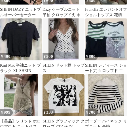
800
600
480
¥
¥
¥
SHEIN DAZY ニットプ
Dazy ケーブルニット
Franclia エレガントオフ
ルオーバーセーター L
半袖 クロップド丈 ホワ
ショルトップス 花柄 JP
サイズ
イト
ーXL（M）
400
500
800
¥
¥
¥
Knit Mix 半袖ニット ブ
SHEIN ドット柄 トップ
SHEIN レディース ショ
ラック XL SHEIN
ス
ート丈 クロップド 半袖
Tシャツ 4枚 まとめ売
り
999
333
700
¥
¥
¥
【美品】ソリッド ホロ
SHEIN グラフィック ク
ボーダー ハイネック リ
ウアウト ニットベスト
ロップドTシャツ
ブニット 長袖