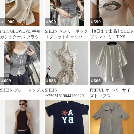
1,000
999
599
¥
¥
¥
shein GLOWEVE 半袖
SHEIN ヘンリーネック
【8日まで出品】SHEIN
カシュクール ブラウス
リブニットキャミソー
プリント ミニT XS
ベージュ
ル ノースリーブ グレー
M
699
888
666
¥
¥
¥
SHEIN グレー トップス
SHEIN
FRIFUL オーバーサイ
sz25051619044120229 ノ
ズトップス
ースリーブ 水玉