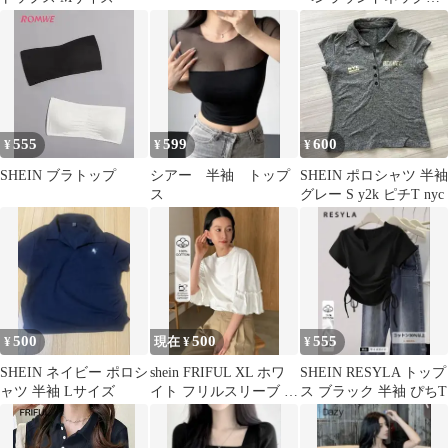
ジュアルTシャツ 黒
ブラック
555
599
600
¥
¥
¥
SHEIN ブラトップ
シアー 半袖 トップ
SHEIN ポロシャツ 半袖
ス
グレー S y2k ピチT nyc
500
500
555
¥
現在 ¥
¥
SHEIN ネイビー ポロシ
shein FRIFUL XL ホワ
SHEIN RESYLA トップ
ャツ 半袖 Lサイズ
イト フリルスリーブ T
ス ブラック 半袖 ぴちT
シャツ カットソー