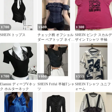
700
600
300
¥
¥
¥
SHEIN トップス
チェック柄 オフショル
SHEIN ピンク スカルデ
ダー ベアトップ ネイビ
ザイン Tシャツ 半袖
ー
700
600
555
¥
¥
¥
Elamini ディープVネッ
SHEIN Friful 半袖Tシャ
SHEIN Tシャツ ユニフ
ク ホルターネック
ツ
ォーム