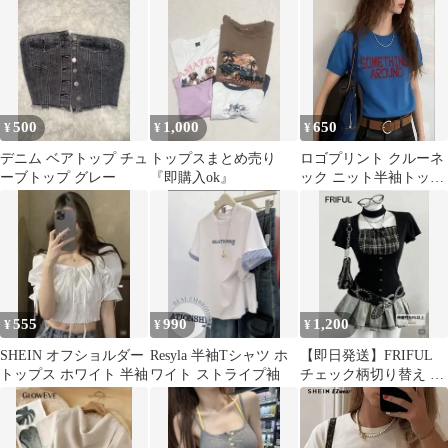
500
1,000
650
¥
¥
¥
デニム ベアトップ チュ
トップスまとめ売り
ロゴプリント クルーネ
ーブトップ グレー
『即購入ok』
ック ニット半袖トップ
ス ブルー
555
990
1,200
¥
¥
¥
SHEIN オフショルダー
Resyla 半袖Tシャツ ホ
【即日発送】FRIFUL
トップス ホワイト 半袖
ワイト ストライプ袖
チェック柄切り替え バ
ブル袖 半袖 Tシャツ