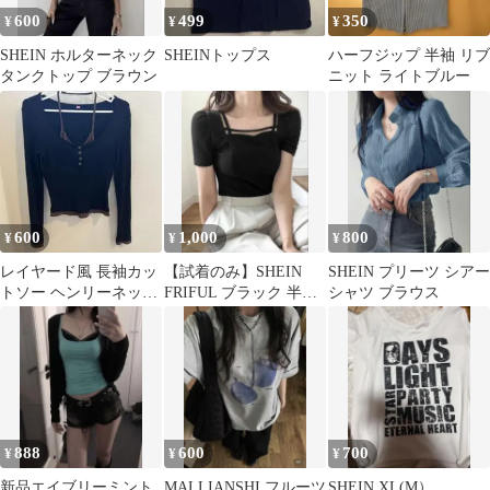
600
499
350
¥
¥
¥
SHEIN ホルターネック
SHEINトップス
ハーフジップ 半袖 リブ
タンクトップ ブラウン
ニット ライトブルー
600
1,000
800
¥
¥
¥
レイヤード風 長袖カッ
【試着のみ】SHEIN
SHEIN プリーツ シアー
トソー ヘンリーネック
FRIFUL ブラック 半袖
シャツ ブラウス
レオパード柄
トップス スクエアネッ
ク M
888
600
700
¥
¥
¥
新品エイブリーミント
MALLIANSHI フルーツ
SHEIN XL(M）