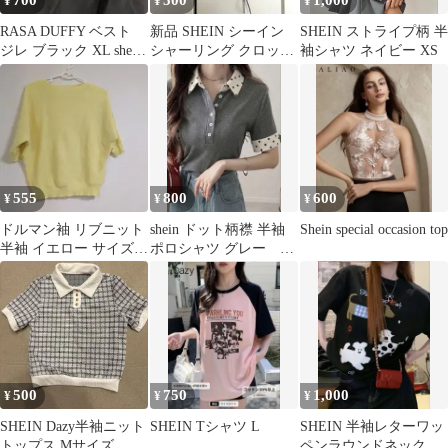
700
500
1,000
¥
¥
¥
RASA DUFFY ベスト
新品 SHEIN シーイン
SHEIN ストライプ柄 半
ジレ ブラック XL shein
シャーリング クロップ
袖シャツ ネイビー XS
黒 未使用
ド丈 半袖Tシャツ グレ
ー
555
800
600
¥
¥
¥
ドルマン袖 リブニット
shein ドット柄襟 半袖
Shein special occasion top
半袖 イエロー サイズは
ポロシャツ グレー S
M～L
サイズ
500
750
1,000
¥
¥
¥
SHEIN Dazy半袖ニット
SHEIN Tシャツ L
SHEIN 半袖レターワッ
トップス Mサイズ
ペンラウンドネックカ