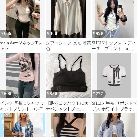
666
300
950
¥
¥
¥
shein dazy VネックTシ
シアーシャツ 長袖 薄黄
SHEINトップス レディ
ャツ
色
ース プリント a ロ
ゴ
600
550
777
¥
¥
¥
ピンク 長袖 Tシャツ テ
【胸をコンパクトに★
SHEIN 半袖 リボントッ
キストプリント ロンT
ナベシャツ】チェスト
プス ホワイト ブラック
バインダー タンクトッ
韓国 ワンホン
プ 黒 SHEIN