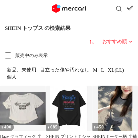
SHEIN トップス の検索結果
並び替え
販売中のみ表示
新品、未使用
目立った傷や汚れなし
M
L
XL(LL)
個人
400
685
450
¥
¥
¥
Dazy グラフィック 半
SHEIN プリントＴシャ
SHEINボーダー柄 半袖