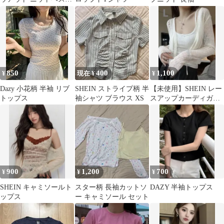
カジュアル サマー ア
プリコット
850
400
1,100
¥
現在 ¥
¥
Dazy 小花柄 半袖 リブ
SHEIN ストライプ柄 半
【未使用】SHEIN レー
トップス
袖シャツ ブラウス XS
スアップカーディガン
L
900
1,200
700
¥
¥
¥
SHEIN キャミソールト
スター柄 長袖カットソ
DAZY 半袖トップス
ップス
ー キャミソール セット