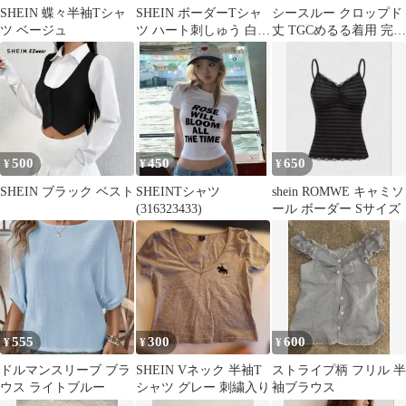
SHEIN 蝶々半袖Tシャ
SHEIN ボーダーTシャ
シースルー クロップド
ツ ベージュ
ツ ハート刺しゅう 白黒
丈 TGCめるる着用 完売
シーイン レディースXS
品 Mの者使用
500
450
650
¥
¥
¥
SHEIN ブラック ベスト
SHEINTシャツ
shein ROMWE キャミソ
(316323433)
ール ボーダー Sサイズ
555
300
600
¥
¥
¥
ドルマンスリーブ ブラ
SHEIN Vネック 半袖T
ストライプ柄 フリル 半
ウス ライトブルー
シャツ グレー 刺繍入り
袖ブラウス