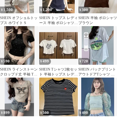
1,500
1,200
300
¥
¥
¥
SHEIN オフショルトッ
SHEIN トップス レディ
SHEIN 半袖 ポロシャツ
プス ホワイト S
ース 半袖 ポロシャツ
ブラウン
青 チェック柄 体型カバ
ー
590
499
720
¥
¥
¥
SHEIN ラインストーン
SHEIN Tシャツ2枚セッ
SHEIN バックプリント
クロップド丈 半袖 Tシ
ト 半袖トップス レディ
アウトドアTシャツ ホ
ャツ ブラック トップス
ース夏服 ロゴ サイドリ
ワイト キャンプ カジュ
ボン
アル
899
500
400
¥
¥
¥