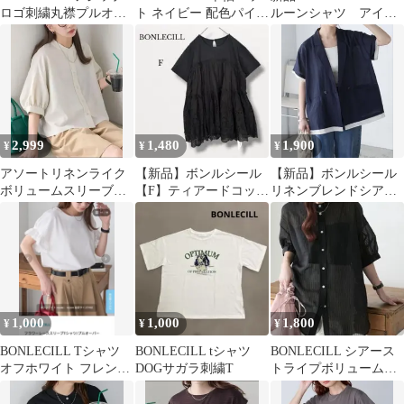
ロゴ刺繍丸襟プルオー
ト ネイビー 配色パイピ
ルーンシャツ アイボ
バー レディース トッ
ング
リー Free
プス
2,999
1,480
1,900
¥
¥
¥
アソートリネンライク
【新品】ボンルシール
【新品】ボンルシール
ボリュームスリーブバ
【F】ティアードコット
リネンブレンドシアー
ンドカラー半袖シャツ
ンレースドッキングT
レイヤードジャケット
シャツ ブラック
1,000
1,000
1,800
¥
¥
¥
BONLECILL Tシャツ
BONLECILL tシャツ
BONLECILL シアース
オフホワイト フレンチ
DOGサガラ刺繍T
トライプボリュームス
スリーブ 白Tシャツ
リーブバンドカラー半
袖シャツ