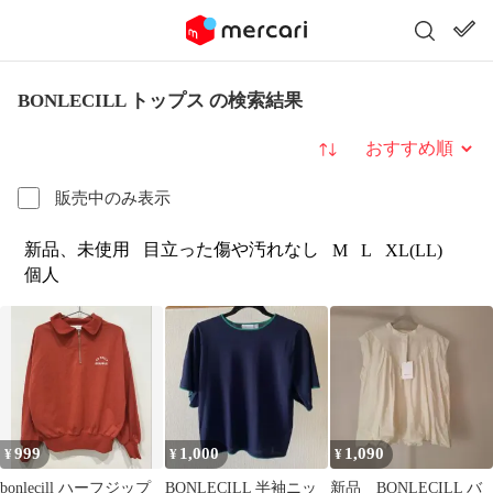
BONLECILL トップス の検索結果
並び替え
販売中のみ表示
新品、未使用
目立った傷や汚れなし
M
L
XL(LL)
個人
999
1,000
1,090
¥
¥
¥
bonlecill ハーフジップ
BONLECILL 半袖ニッ
新品 BONLECILL バ