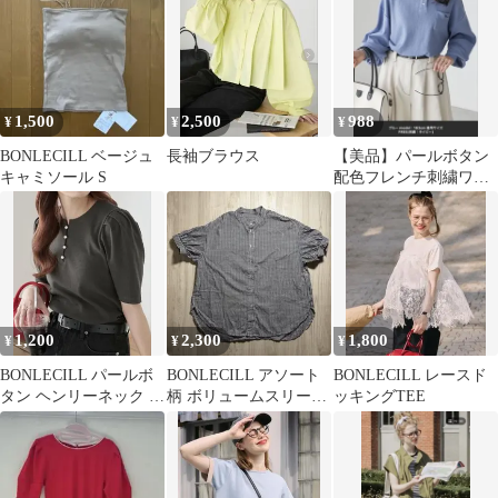
1,500
2,500
988
¥
¥
¥
BONLECILL ベージュ
長袖ブラウス
【美品】パールボタン
キャミソール S
配色フレンチ刺繍ワッ
フルポロシャツ
1,200
2,300
1,800
¥
¥
¥
BONLECILL パールボ
BONLECILL アソート
BONLECILL レースド
タン ヘンリーネック パ
柄 ボリュームスリーブ
ッキングTEE
フスリーブ Tシャツ
バンドカラー半袖シャ
ツ