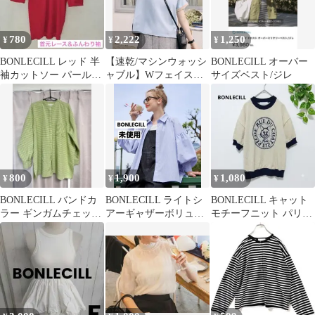
780
2,222
1,250
¥
¥
¥
BONLECILL レッド 半
【速乾/マシンウォッシ
BONLECILL オーバー
袖カットソー パールボ
ャブル】Wフェイス配
サイズベスト/ジレ
タン
色ターンバックT
800
1,900
1,080
¥
¥
¥
BONLECILL バンドカ
BONLECILL ライトシ
BONLECILL キャット
ラー ギンガムチェック
アーギャザーボリュー
モチーフニット パリジ
シャツ
ムスリーブ オーバーシ
ェンヌ 半袖 クルーネッ
ャツ
ク