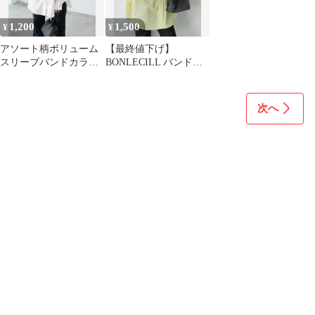
1,200
1,500
¥
¥
アソート柄ボリューム
【最終値下げ】
スリーブバンドカラー
BONLECILL バンドカ
シャツ
ラー 長袖シャツ イエロ
ー
次へ