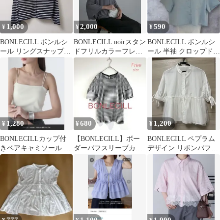
1,000
2,000
590
¥
¥
¥
BONLECILL ボンルシ
BONLECILL noirスタン
BONLECILL ボンルシ
ール リングスナップカ
ドフリルカラーフレア
ール 半袖 クロップドシ
ーディガン ボーダー
スリーブ ブラウス
ャツ ライトブルー
グレー
1,280
680
1,200
¥
¥
¥
BONLECILLカップ付
【BONLECILL】ボー
BONLECILL ペプラム
きベアキャミソール ア
ダーパフスリーブカッ
デザイン リボンパフス
イボリー L
トソー【Mサイズ相
リーブブラウス ホワイ
当】
ト