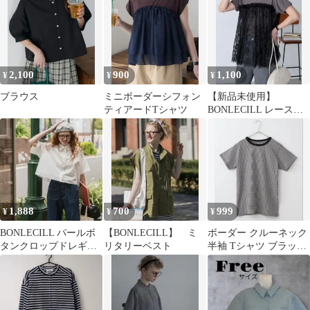
2,100
900
1,100
¥
¥
¥
ブラウス
ミニボーダーシフォン
【新品未使用】
ティアードTシャツ
BONLECILL レース切
替 チュニック チャコー
ルグレー F
1,888
700
999
¥
¥
¥
BONLECILL パールボ
【BONLECILL】 ミ
ボーダー クルーネック
タンクロップドレギュ
リタリーベスト
半袖 Tシャツ ブラック
ラーカラー半袖シャツ
ホワイト bonlecill
新品タグ付