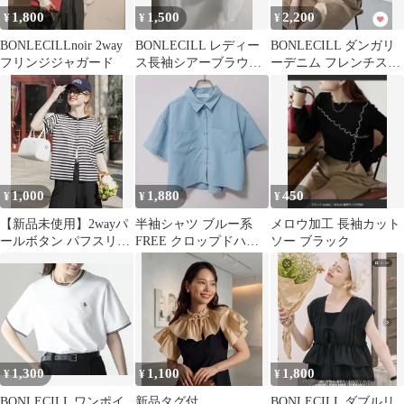
1,800
1,500
2,200
¥
¥
¥
BONLECILLnoir 2way
BONLECILL レディー
BONLECILL ダンガリ
フリンジジャガード
ス長袖シアーブラウ
ーデニム フレンチスリ
ス 白 フリーサイ
ーブクロップドシャツ
ズ レイヤード
1,000
1,880
450
¥
¥
¥
【新品未使用】2wayパ
半袖シャツ ブルー系
メロウ加工 長袖カット
ールボタン パフスリー
FREE クロップドハー
ソー ブラック
ブシアーニットカーデ
フスリーブシャツ
ィガン
1,300
1,100
1,800
¥
¥
¥
BONLECILL ワンポイ
新品タグ付
BONLECILL ダブルリ