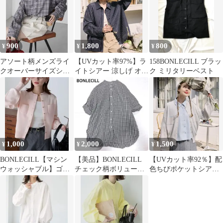
900
1,800
800
¥
¥
¥
アソート柄メンズライ
【UVカット率97%】ラ
158BONLECILL ブラッ
クオーバーサイズシャ
イトシアー 涼しげ オー
ク ミリタリーベスト
ツ
バーシャツ
1,000
2,000
1,500
¥
¥
¥
BONLECILL【マシン
【美品】BONLECILL
【UVカット率92％】配
ウォッシャブル】ゴー
チェック柄ボリューム
色ちびポケットシアー
ルドちびポケットカー
スリーブ半袖シャツ
カーディガン
ディガン