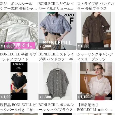
新品 ボンルシール
BONLECILL 配色レイ
ストライプ柄 バンドカ
シアー素材 長袖シャツ
ヤード風ボリュームス
ラー 長袖ブラウス
ホワイト
リーブ リブニットプル
オーバー
1,000
2,000
1,550
¥
¥
¥
BONLECILL 半袖 リブ
BONLECILL ストライ
シャーリングキャンデ
Tシャツ ホワイト
プ柄 バンドカラー 半袖
ィスリーブシャツ ボ
シャツ ネイビー系
ンルシール トップ
ス 長袖 ブラウス
1,000
1,300
1,199
¥
¥
¥
現行品 BONLECILL ビ
BONLECILL ボンルシ
【匿名配送 】
ックパール付き 半袖T
ール シャツ/ブラウス F
BONLECILL noir シア
シャツ ブラック キレイ
ブラック コットン チェ
ーブラウス