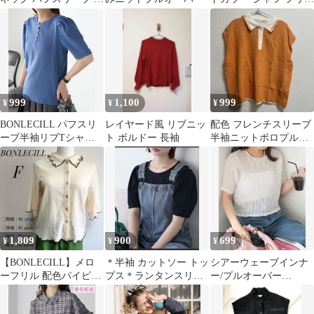
袖Tシャツ
サイズ
999
1,100
999
¥
¥
¥
BONLECILL パフスリ
レイヤード風 リブニッ
配色 フレンチスリーブ
ーブ半袖リブTシャ
ト ボルドー 長袖
半袖ニットポロプルオ
ツ カットソー
ーバー
1,809
900
699
¥
¥
¥
【BONLECILL】メロ
＊半袖 カットソー トッ
シアーウェーブインナ
ーフリル 配色パイピン
プス＊ランタンスリー
ー/プルオーバー
グブラウス アイボリー
ブスカラップレースリ
BONLECILL
F
ブT＊