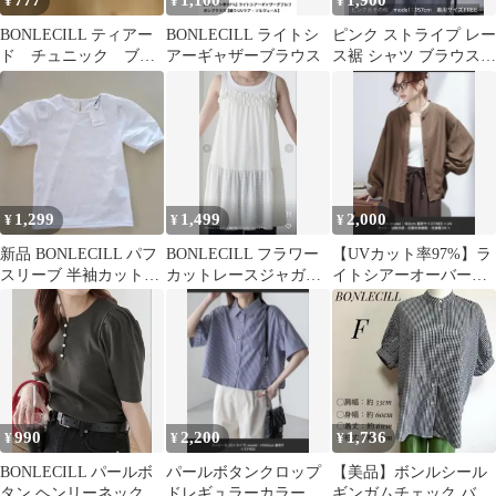
777
1,100
1,900
¥
¥
¥
BONLECILL ティアー
BONLECILL ライトシ
ピンク ストライプ レー
ド チュニック ブラ
アーギャザーブラウス
ス裾 シャツ ブラウス
ウス
BONLECILL
1,299
1,499
2,000
¥
¥
¥
新品 BONLECILL パフ
BONLECILL フラワー
【UVカット率97%】ラ
スリーブ 半袖カットソ
カットレースジャガー
イトシアーオーバーボ
ー オフホワイト
ドイージーキャミワン
リュームスリーブ バン
ピース
ドカラーシャツ
990
2,200
1,736
¥
¥
¥
BONLECILL パールボ
パールボタンクロップ
【美品】ボンルシール
タン ヘンリーネック パ
ドレギュラーカラー半
ギンガムチェック バン