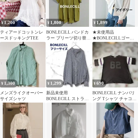
1,200
1,800
1,899
¥
¥
¥
ティアードコットンレ
BONLECILL バンドカ
★未使用品
ースドッキングTEE
ラー プリーツ切り替え
★BONLECILLゴール
シャツ チュニック グリ
ドダブルZIPライトフー
ーン
ディー/パーカー М
1,300
1,299
690
¥
¥
¥
メンズライクオーバー
新品未使用
BONLECILL ナンバリ
サイズシャツ
BONLECILL ストライ
ング Tシャツ チャコル
プ柄バンドカラー 長袖
グレー オーバーサイ
シャツフリーサイズ
ズ