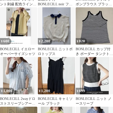
ント刺繍 配色ライン半
BONLECILL noir フリ
ボンブラウス ブラック
袖Tシャツ オフホワイ
ルリボンクロップドボ
新品未使用
ト F
レロ
600
2,200
820
¥
¥
¥
BONLECILL イエロー
BONLECILL ニットポ
BONLECILL カップ付
オーバーサイズシャツ
ロトップス
き ボーダー タンクトッ
プ
1,000
1,200
699
¥
¥
¥
BONLECILL 2wayドロ
BONLECILL キャミソ
BONLECILL ニット ノ
ストスリーブシアーギ
ール ブラック
ースリーブ
ャザーシャツ