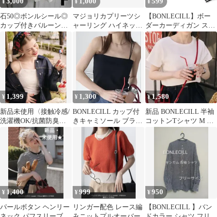
3,000
1,000
599
¥
¥
¥
石50◎ボンルシール◎
マジョリカプリーツシ
【BONLECILL】ボー
カップ付きバルーンヘ
ャーリング ハイネック
ダーカーディガン スナ
ムタンクトップ◎トッ
半袖シアープルオーバ
ップボタン オーバーサ
プス/3
ー
イズ F
1,399
1,300
1,580
¥
¥
¥
新品未使用〈接触冷感/
BONLECILL カップ付
新品 BONLECILL 半袖
洗濯機OK/抗菌防臭〉
きキャミソール ブラッ
コットンTシャツ M 抗
総レースキャミソー
ク L
菌防臭 華奢見え 1枚
ル アイボリー
1,400
999
950
¥
¥
¥
パールボタン ヘンリー
リンガー配色 レース編
【BONLECILL 】バン
ネック パフスリーブ 半
みニットプルオーバー
ドカラー シャツ フリー