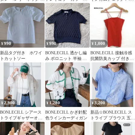
フスリーブ半袖Tシャ
袖シャツ
ドカラーシャツ 半袖 綿
ツ
100% F
990
990
1,000
¥
¥
¥
新品タグ付き ホワイ
BONLECILL 透かし編
BONLECILL 接触冷感
トカットソー
み ポロニット 半袖 ネ
抗菌防臭カップ 付きダ
イビー
ブルストラップベアキ
ャミソール
2,900
1,280
3,200
¥
¥
¥
BONLECILL シアース
BONLECILL かぎ針配
新品☆BONLECILL ス
トライプギャザーオー
色ラインカーディガン
トライプ ブラウス 五分
バーフーディーシャツ
袖
パーカー