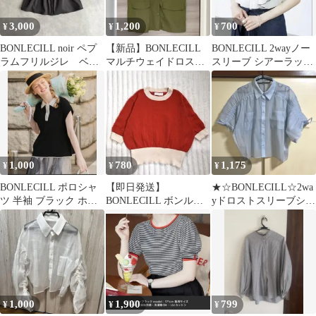
3,000
1,200
700
¥
¥
¥
BONLECILL noir ペプ
【新品】BONLECILL
BONLECILL 2wayノー
ラムフリルジレ ベス
マルチウェイドロスト
スリーブ シアーラッフ
ト チャコールグレ
ミリタリー ベストジレ
ルブラウス
ー L
カーキ
1,000
780
1,175
¥
¥
¥
BONLECILL ポロシャ
【即日発送】
★☆BONLECILL☆2wa
ツ 半袖 ブラック ホワ
BONLECILL ボンルシ
yドロストスリーブシア
イト
ール 配色リブ 透かし編
ーギャザーシャツ
みニット F
1,000
1,900
799
¥
¥
¥