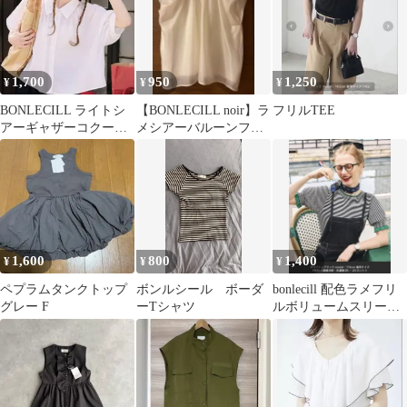
1,700
950
1,250
¥
¥
¥
BONLECILL ライトシ
【BONLECILL noir】ラ
フリルTEE
アーギャザーコクーン
メシアーバルーンフレ
スリーブ半袖シャツ ホ
ンチスリーブブラウス
ワイト
1,600
800
1,400
¥
¥
¥
ペプラムタンクトップ
ボンルシール ボーダ
bonlecill 配色ラメフリ
グレー F
ーTシャツ
ルボリュームスリーブ
半袖リブニットプルオ
ーバー