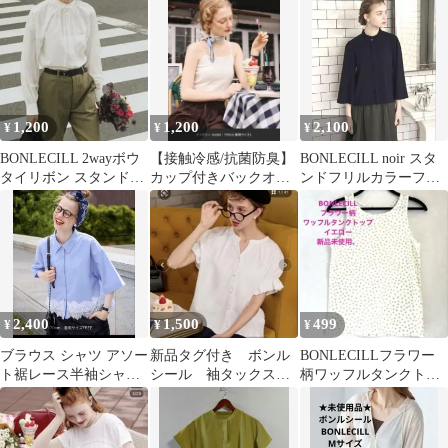
め
ック柄 半袖 スタンドカ
ラー レディース
1,200
1,200
2,100
¥
¥
¥
BONLECILL 2wayボウ
【接触冷感/抗菌防臭】
BONLECILL noir スタ
タイリボン スタンドカ
カップ付きバックオー
ンドフリルカラーフレ
ラーブラウス
プンキャミソール（ア
アスリーブブラウス
ジャスター付き）
2,400
1,500
499
¥
¥
¥
ブラウス シャツ アソー
新品タグ付き ボンル
BONLECILLフラワー
ト裾レース半袖シャツ
シール 袖タックスキ
柄ワッフルタンクトッ
ブラウス レディース
ッパー半袖カットブラ
プ イエロー新品未使
ウス
用、完売商品