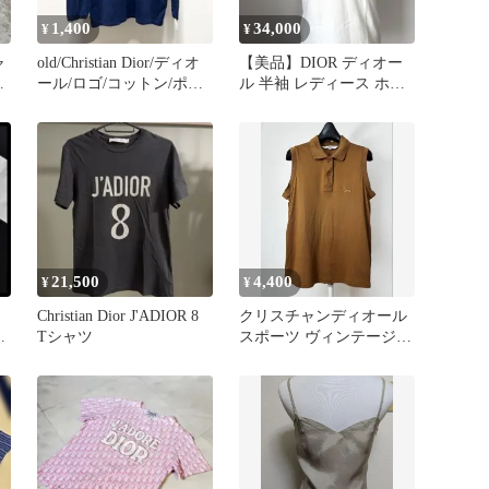
1,400
34,000
¥
¥
ャ
old/Christian Dior/ディオ
【美品】DIOR ディオー
ニ
ール/ロゴ/コットン/ポロ
ル 半袖 レディース ホワ
シャツ
イト
21,500
4,400
¥
¥
Christian Dior J'ADIOR 8
クリスチャンディオール
Tシャツ
スポーツ ヴィンテージ
ロゴ ノースリーブ ポロ
シャツ