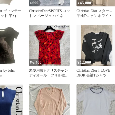
699
45,000
¥
¥
 Dior ヴィンテー
ChristianDiorSPORTS コッ
Christian Dior スターロ
ット 半袖 M
トン ベージュ ハイネッ
半袖Tシャツ ホワイト
ク長袖
6,400
12,000
¥
¥
or by John
未使用級✨クリスチャン
Christian Dior I LOVE
ow
ディオール フリル襟
DIOR 長袖Tシャツ
ノースリーブシャツ ト
ロピカル 赤