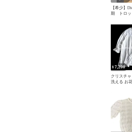
【希少】Di
期 トロッ
ップ
7,200
¥
クリスチャ
洗える お
ワークレー
ウス