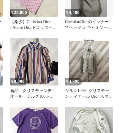
29,000
4,480
¥
¥
ツ
【希少】Christian Dior
ChristianDiorのインナー
J'Adore DiorトロッターT
でベージュ キャミソール
シャツ
ジッパー付き
9,000
4,900
¥
¥
新品 クリスチャンディ
シルク100% クリスチャ
オール シルク100シャ
ンディオール Dior スタン
ツ マルチストライプ
ドカラー シアー シャツ
◆8415