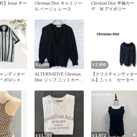
】kosas チー
Christian Dior キャミソー
Christian Dior 半袖カー
ル ベージュ レース
デ M アイボリー
2,000
2,990
¥
¥
ャンディオー
ALTERNATIVE Christian
【クリスチャンディオ
＊ポロシャツ
Dior ジップ ニットカーデ
ル】ニット セータ
トライプ ロゴ
ィガン
長袖 ストライプ ブ
ック L
15,500
1,972
¥
¥