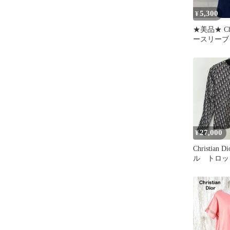
5,300
¥
★美品★ Chri
ースリーブ
ビー Mサ
27,000
¥
Christian
ル トロ
カットソー