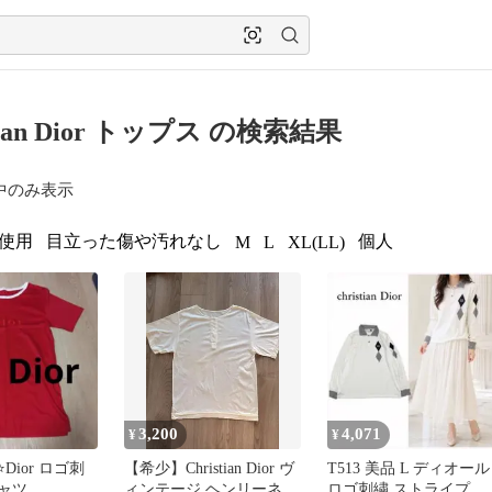
stian Dior トップス の検索結果
中のみ表示
使用
目立った傷や汚れなし
個人
M
L
XL(LL)
3,200
4,071
¥
¥
⭐Dior ロゴ刺
【希少】Christian Dior ヴ
T513 美品 L ディオール
シャツ
ィンテージ ヘンリーネッ
ロゴ刺繍 ストライプ ポ