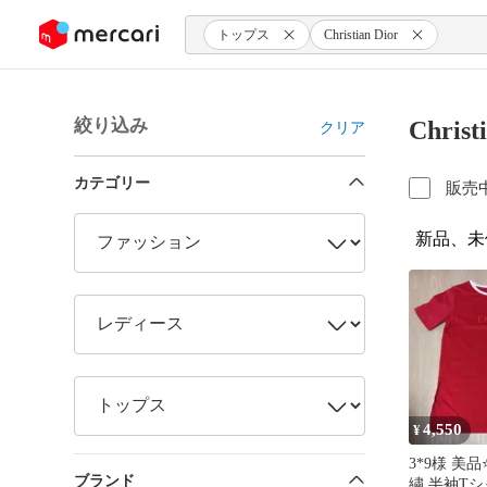
ンツにスキップ
トップス
Christian Dior
絞り込み
Chri
クリア
カテゴリー
販売
新品、未
4,550
¥
3*9様 美品
ブランド
繍 半袖T