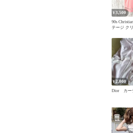
3,500
¥
90s Christ
テージ ク
オール ロ
ュ オーバ
ソー ピン
2,000
¥
Dior カ