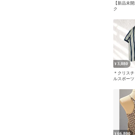
【新品未開封
ク
3,080
¥
＊クリスチ
ルスポーツ
L 半袖 ス
日本製
66,800
¥