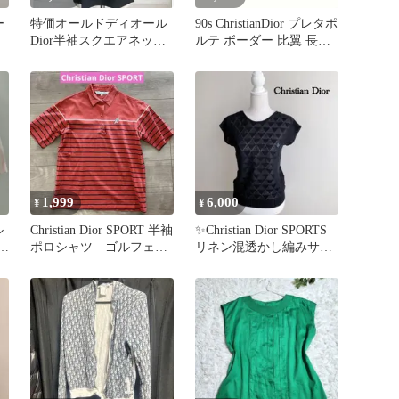
ー
特価オールドディオール
90s ChristianDior プレタポ
Dior半袖スクエアネック
ルテ ボーダー 比翼 長袖
M黒麻リネン100艶シャツ
シャツ
1,999
6,000
¥
¥
ル
Christian Dior SPORT 半袖
✨Christian Dior SPORTS
イ
ポロシャツ ゴルフェ
リネン混透かし編みサマ
ア 朱色 M
ーニット M