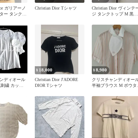
or ガリアーノ
Christian Dior Tシャツ
Christian Dior ヴィンテ
ター タンクト
ジ タンクトップ M 黒
綿100%
18,000
8,980
¥
¥
ンディオール
Christian Dior J'ADORE
クリスチャンディオー
花刺繍 カット
DIOR Tシャツ
半袖ブラウス M ボウタ
ス ワイドブラ
付 ピンクストライプ