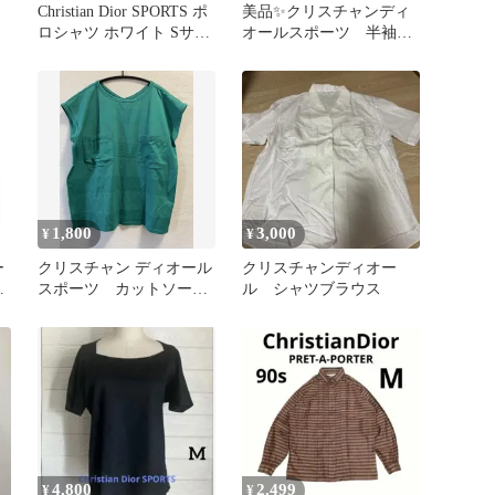
Christian Dior SPORTS ポ
美品✨クリスチャンディ
ロシャツ ホワイト Sサイ
オールスポーツ 半袖ポ
ズ
ロシャツ グリーン コ
ットン
1,800
3,000
¥
¥
ー
クリスチャン ディオール
クリスチャンディオー
ー
スポーツ カットソー
ル シャツブラウス
ラ
フレンチスリーブ ヴィ
ンテージ
4,800
2,499
¥
¥