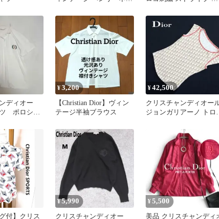
クロゴ刺繍 Ｍ
ロシャツ レディース
3,200
42,500
¥
¥
ンディオー
【Christian Dior】ヴィン
クリスチャンディオー
ツ ポロシャ
テージ半袖ブラウス
ジョンガリアーノ トロ
ゴ
ターノースリーブトッ
ス
5,990
5,500
¥
¥
グ付】クリス
クリスチャンディオー
美品 クリスチャンディ