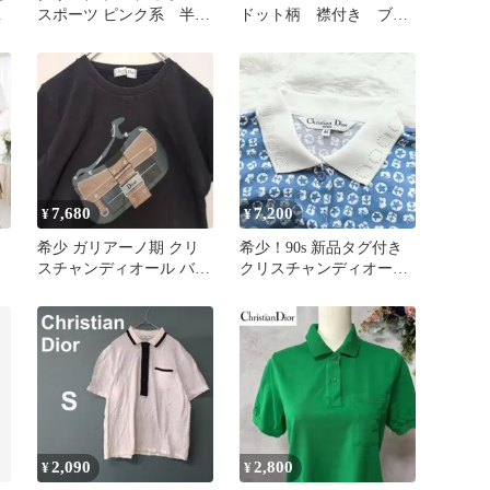
エ
スポーツ ピンク系 半袖
ドット柄 襟付き ブラ
ウ
Mサイズ
ウス ネイビー
7,680
7,200
¥
¥
希少 ガリアーノ期 クリ
希少！90s 新品タグ付き
スチャンディオール バッ
クリスチャンディオール
グプリント Tシャツ イタ
スポーツ ポロシャツ M
リア製
総柄
2,090
2,800
¥
¥