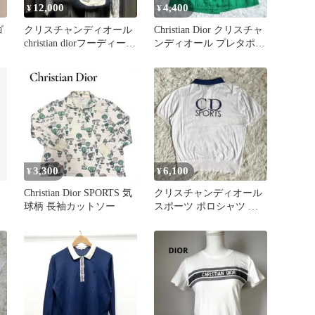
12,000
4,400
¥
¥
ゴ
クリスチャンディオール
Christian Dior クリスチャ
christian diorフーディー
ンディオール プレタポル
トロッター 38
テ 半袖 L 緑
3,300
6,100
¥
¥
Christian Dior SPORTS 気
クリスチャンディオール
球柄 長袖カットソー
スポーツ ポロシャツ ビ
ックロゴ Mサイズ ホワイ
ト