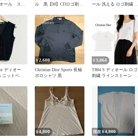
オール スポ
ル 黒【M】CDロゴ刺
ール 洗える ロゴ刺繍 
トソー 半袖シ
繍 Vネック ニット
アリー 比翼シャツブラ
品
セーター 上品
ス
2,600
3,864
¥
¥
 Dior ディオー
Christian Dior Sports 長袖
T804 S ディオール ロゴ
% ニットベス
ポロシャツ 黒
刺繍 ラインストーン 綿
ク
カットソー レディース
4,000
4,800
¥
現在 ¥