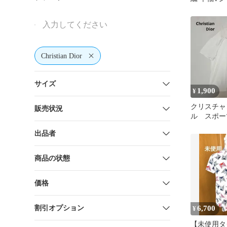
Christian Dior
サイズ
1,900
¥
クリスチャ
販売状況
ル スポー
ツ 刺繍ロ
出品者
商品の状態
価格
割引オプション
6,700
¥
【未使用タ