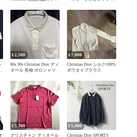
ソー S
ッフル
2,500
7,000
¥
¥
ル
80s 90s Christian Dior ディ
Christian Dior シルク100%
ッ
オール 長袖 ポロシャツ
ボウタイブラウス
プ
3,700
5,000
¥
¥
オ
クリスチャン ディオール
Christian Dior SPORTS