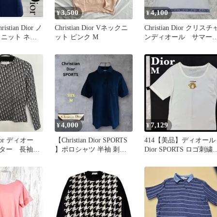
3,500
4,100
¥
¥
stian Dior ノ
Christian Dior Vネックニ
Christian Dior クリスチ
 ニット ネイ
ット ピンク M
ンディオール サマー
イズ
ット ホワイト
4,000
7,129
¥
¥
 Dior ディオー
【Christian Dior SPORTS
414【美品】ディオール
ッター 長袖
】ポロシャツ 半袖 刺繍
Dior SPORTS ロゴ刺繍T
 グレー
黒 M
シャツ ホワイト