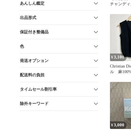
あんしん鑑定
チャンディ
ーツ カッ
ャツ レア
出品形式
保証付き整備品
色
3,100
¥
発送オプション
Christian
ル 麻100
配送料の負担
ト ブラッ
タイムセール割引率
除外キーワード
3,000
¥