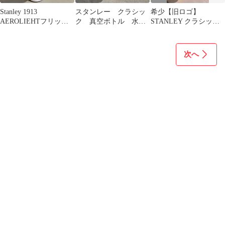
Stanley 1913
スタンレー クラシッ
希少【旧ロゴ】
AEROLIEHTフリップ
ク 真空ボトル 水
STANLEY クラシック
ストロー 16oz。
筒 0.59L コップ式
水筒 16oz 0.5リットル
ステンレス
次へ