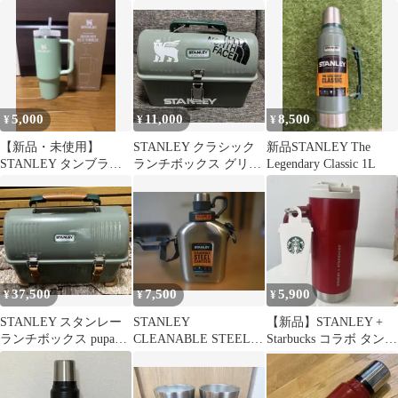
ル １.32L 旧ロゴ
トル
ローボトル ハイドレン
新品未使用
ジア
5,000
11,000
8,500
¥
¥
¥
【新品・未使用】
STANLEY クラシック
新品STANLEY The
STANLEY タンブラー
ランチボックス グリー
Legendary Classic 1L
ミントグリーン 人気カ
ン
ラー
37,500
7,500
5,900
¥
¥
¥
STANLEY スタンレー
STANLEY
【新品】STANLEY +
ランチボックス pupa
CLEANABLE STEEL
Starbucks コラボ タンブ
camp
CANTEEN STANLEY
ラー レッド 袋付