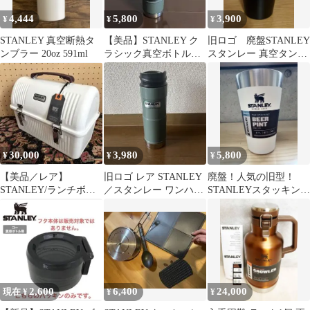
4,444
5,800
3,900
¥
¥
¥
STANLEY 真空断熱タ
【美品】STANLEY ク
旧ロゴ 廃盤STANLEY
ンブラー 20oz 591ml
ラシック真空ボトル
スタンレー 真空タンブ
1.0L
ラー 470ml パイント
30,000
3,980
5,800
¥
¥
¥
【美品／レア】
旧ロゴ レア STANLEY
廃盤！人気の旧型！
STANLEY/ランチボッ
／スタンレー ワンハン
STANLEYスタッキング
クス/9.5L/入手困難/ホ
ド 真空ボトル グリー
真空パイント 473ml
ワイト
ン
2,600
6,400
24,000
現在 ¥
¥
¥