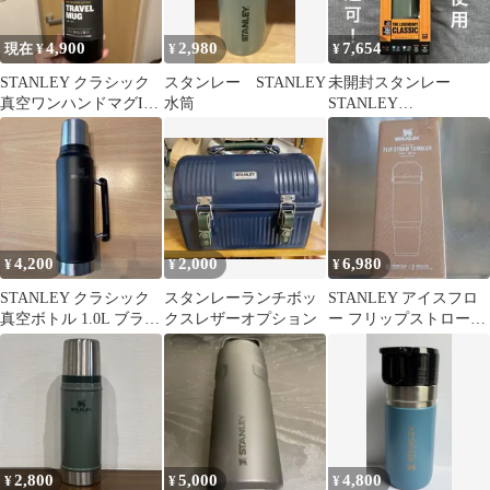
4,900
2,980
7,654
現在 ¥
¥
¥
STANLEY クラシック
スタンレー STANLEY
未開封スタンレー
真空ワンハンドマグII
水筒
STANLEY
0.47L
TheLegendary Classic水
筒1L
4,200
2,000
6,980
¥
¥
¥
STANLEY クラシック
スタンレーランチボッ
STANLEY アイスフロ
真空ボトル 1.0L ブラッ
クスレザーオプション
ー フリップストロー
ク
2.0 タンブラー 0.9L
2,800
5,000
4,800
¥
¥
¥