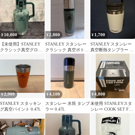
10,000
2,800
1,700
¥
¥
¥
【未使用】STANLEY
STANLEY スタンレー
STANLEY スタンレー
クラシック真空グロウ
クラシック 真空ボトル
真空断熱タンブラー ホ
ラー 1.9L グリーン
グリーン
ワイト
2,900
4,100
4,800
¥
¥
¥
STANLEY スタッキン
スタンレー 水筒 タンブ
未使用 STANLEYスタ
グ真空パイント 0.47L
ラー 0.47L
ンレー COOK SET FOR
FOUR