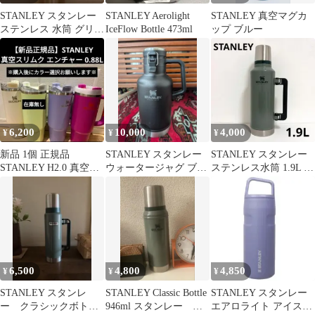
STANLEY スタンレー
STANLEY Aerolight
STANLEY 真空マグカ
ステンレス 水筒 グリー
IceFlow Bottle 473ml
ップ ブルー
ン 0.47L
6,200
10,000
4,000
¥
¥
¥
新品 1個 正規品
STANLEY スタンレー
STANLEY スタンレー
STANLEY H2.0 真空ス
ウォータージャグ ブラ
ステンレス水筒 1.9L オ
リムクエンチャー
ック
リーブグリーン
0.88L
6,500
4,800
4,850
¥
¥
¥
STANLEY スタンレ
STANLEY Classic Bottle
STANLEY スタンレー
ー クラシックボト
946ml スタンレー ボ
エアロライト アイスフ