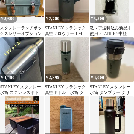
2,680
7,700
5,500
¥
¥
¥
スタンレーランチボッ
STANLEY クラシック
激レア送料込み新品未
クスレザーオプション
真空グロウラー 1.9L グ
使用 STANLEY中栓パ
リーン
ッキン付き10-03006-
001
3,480
2,999
3,000
¥
¥
¥
STANLEY スタンレー
STANLEY クラシック
STANLEY スタンレー
水筒 ステンレスボト
真空ボトル 水筒 グリ
水筒 タンブラー グリー
ル 1.9リットル
ーン 20oz(0.59ml)
ン 473ml