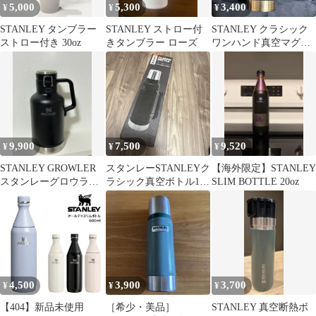
5,000
5,300
3,400
¥
¥
¥
STANLEY タンブラー
STANLEY ストロー付
STANLEY クラシック
ストロー付き 30oz
きタンブラー ローズ
ワンハンド真空マグ
16oz【473mL】タンブ
ラー
9,900
7,500
9,520
¥
¥
¥
STANLEY GROWLER
スタンレーSTANLEYク
【海外限定】STANLEY
スタンレーグロウラー
ラシック真空ボトル1L
SLIM BOTTLE 20oz
ボトル ブラック
マットブラック 水筒
4,500
3,900
3,700
¥
¥
¥
【404】新品未使用
［希少・美品］
STANLEY 真空断熱ボ