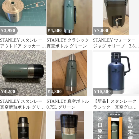
3,990
4,500
7,000
¥
¥
¥
STANLEY スタンレー
STANLEY クラシック
STANLEY ウォーター
アウトドア クッカー 調
真空ボトル グリーン
ジャグ オリーブ 3.8リ
理 料理 ステンレスポッ
ットル マットオリー
ト
ブ塗装
4,200
4,800
10,500
¥
¥
¥
STANLEY スタンレー
STANLEY 真空ボトル
【新品】スタンレーク
真空断熱ボトル グリー
0.75L グリーン
ラシック 真空グロウ
ン
ラー1.9Lロイヤルブル
ー