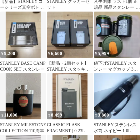
【新品】STANLEY ゴ
STANLEY クッカーセ
入手困難 ラスト1個 正
ーシリーズ真空ボトル
ット
規品 新品スタンレー ク
0.7/0.47L パッキン 1つ
ラシック グロウラー
1.9L
9,200
6,600
5,999
¥
¥
¥
STANLEY BASE CAMP
【新品・2個セット】
値下げSTANLEY スタ
COOK SET スタンレー
STANLEY スタッキン
ンレー マグカップ 3個
グ 真空パイント 0.47L
セット プラスチック
アクアブルー
新品未使用
11,000
8,499
3,800
¥
¥
¥
STANLEY MILESTONE
CLASSIC FLASK
STANLEY ステンレス
COLLECTION 110周年
FRAGMENT | 0.23L
水筒 ネイビー 1.0L