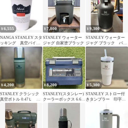
6,555
7,800
9,300
¥
¥
¥
NANGA STANLEY スタ
STANLEY ウォーター
STANLEY ウォーター
ッキング 真空パイン
ジャグ 自家塗ブラック
ジャグ ブラック パッ
ト 限定 新品 ナン
キン交換して下さい。
ガ
4,200
8,200
5,300
¥
¥
¥
STANLEY クラシック
STANLEY(スタンレー)
STANLEY ストロー付
真空ボトル 0.47Ｌ グ
クーラーボックス 6.6L
きタンブラー 印字あ
リーン
アウトドア サッカー
り