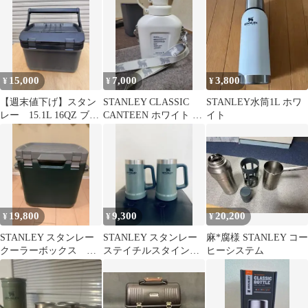
15,000
7,000
3,800
¥
¥
¥
【週末値下げ】スタン
STANLEY CLASSIC
STANLEY水筒1L ホワ
レー 15.1L 16QZ ブラ
CANTEEN ホワイト ス
イト
ック クーラーボックス
トラップ付
19,800
9,300
20,200
¥
¥
¥
STANLEY スタンレー
STANLEY スタンレー
麻*腐様 STANLEY コー
クーラーボックス
ステイチルスタイン
ヒーシステム
28.3L 【廃盤】旧ノッ
24oz グリーン 2カップ
チ
美品