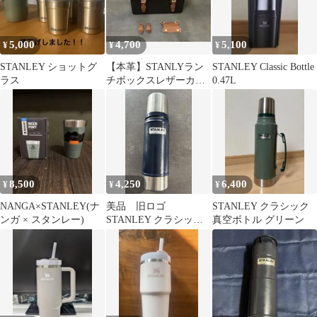
5,000
4,700
5,100
¥
¥
¥
STANLEY ショットグ
【本革】STANLYラン
STANLEY Classic Bottle
ラス
チボックスレザーカバ
0.47L
ー レザーカスタム
ランチボックス
8,500
4,250
6,400
¥
¥
¥
NANGA×STANLEY(ナ
美品 旧ロゴ
STANLEY クラシック
ンガ × スタンレー)
STANLEY クラシック
真空ボトル グリーン
真空ボトル 0.5L