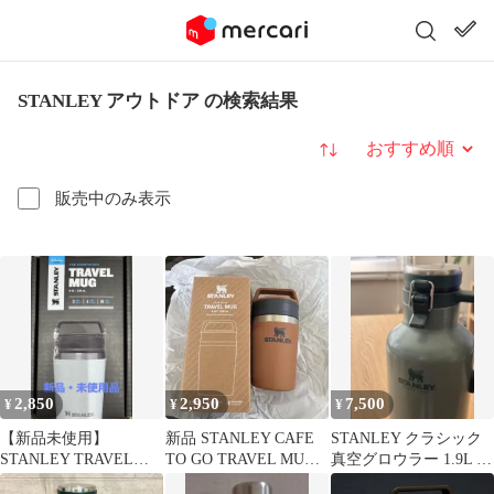
STANLEY アウトドア の検索結果
並び替え
販売中のみ表示
2,850
2,950
7,500
¥
¥
¥
【新品未使用】
新品 STANLEY CAFE
STANLEY クラシック
STANLEY TRAVEL
TO GO TRAVEL MUG
真空グロウラー 1.9L グ
MUG
236ml
リーン