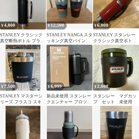
4,800
12,500
6,000
¥
¥
¥
STANLEY クラシック
STANLEY NANGA スタ
STANLEY スタンレー
真空断熱ボトル ブラッ
ッキング真空パイント
クラシック真空ボトル
ク
2個セット 限定
1L 赤ヴィンテージハン
ドル付き
7,500
6,999
2,600
¥
¥
¥
STANLEY マスターシ
新品未使用 スタンレー
スタンレー マグカッ
リーズ フラスコ スキッ
クエンチャー プロツア
プ セット 未使用
トル
ー タンブラー 水筒
887ml