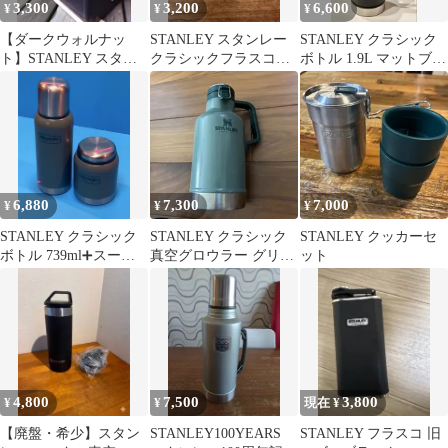
3,300
3,200
6,600
¥
¥
¥
【ダークウォルナッ
STANLEY スタンレー
STANLEY クラシック
ト】STANLEY スタン
クラシックフラスコ
ボトル 1.9L マットブラ
レーランチボックス
148ml グリーン 水筒
ック
9.4L用天板
6,880
7,300
7,000
¥
¥
¥
STANLEY クラシック
STANLEY クラシック
STANLEY クッカーセ
ボトル 739ml➕スープ
真空グロウラー グリー
ット
ジャー グリーン414ml
ン 1.9L
4,800
7,500
3,800
¥
¥
現在 ¥
【廃盤・希少】スタン
STANLEY100YEARS
STANLEY フラスコ 旧