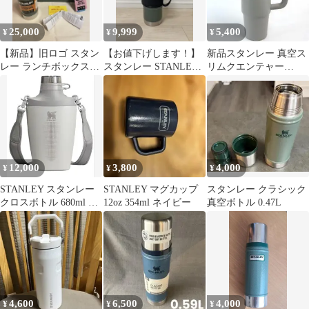
25,000
9,999
5,400
¥
¥
¥
【新品】旧ロゴ スタン
【お値下げします！】
新品スタンレー 真空ス
レー ランチボックス
スタンレー STANLEY
リムクエンテャー
9.4L ＆ 真空ボトル セ
水筒 レガシー09841 004
0.88L ASH
ット
12,000
3,800
4,000
¥
¥
¥
STANLEY スタンレー
STANLEY マグカップ
スタンレー クラシック
クロスボトル 680ml 水
12oz 354ml ネイビー
真空ボトル 0.47L
筒 タンブラー グレ
ー
4,600
6,500
4,000
¥
¥
¥