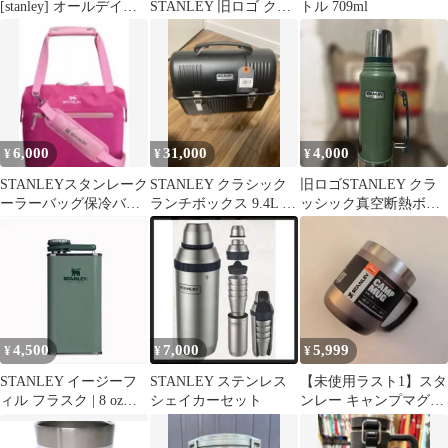
[stanley] オールデイス
STANLEY 旧ロゴ クラ
トル 709ml
リムボトル 0.6L
シック真空ボトル 0.5L
グリーン水筒
6,000
31,000
4,000
¥
¥
¥
STANLEYスタンレーク
STANLEY クラシック
旧ロゴSTANLEY クラ
ーラーバッグ保冷バッ
ランチボックス 9.4L カ
ッシック真空断熱ボト
グランチバッグミニバ
スタム天板セット
ル グリーン
ッグお弁当
4,500
7,000
5,999
¥
¥
¥
STANLEY イージーフ
STANLEY ステンレス
【未使用ラスト1】スタ
ィル フラスク | 8 oz
シェイカーセット
ンレー キャンプマグ
（約0.23L）
12oz【354ml】