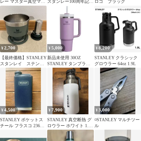
レー マスター真空マグ
スタンレー100周年記念
ロゴ ブラック
0.53L 旧ロゴ 予備パー
限定真空ボトル1.9㍑
ツ付
2,700
5,000
8,200
¥
¥
¥
【最終価格】STANLEY
新品未使用 30OZ
STANLEY クラシック
スタンレイ ステンレ
STANLEY タンブラー
グロウラー 64oz 1.9L
ス コーヒードリッパー
ライラック パープル
4,500
7,900
3,000
¥
¥
¥
STANLEY ポケットス
STANLEY 真空断熱 グ
◽STANLEY マルチツー
チール フラスコ 236ml
ロウラー ホワイト 1.9
ル
ネイビー 旧ロゴ 極美
リットル/64oz
品