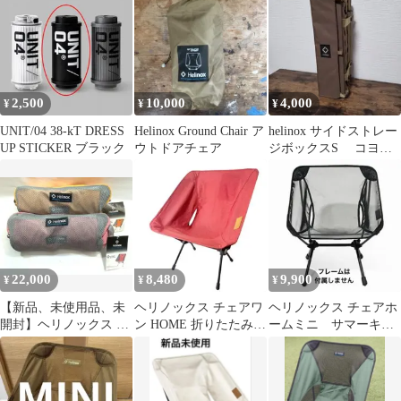
ット
2,500
10,000
4,000
¥
¥
¥
UNIT/04 38-kT DRESS
Helinox Ground Chair ア
helinox サイドストレー
UP STICKER ブラック
ウトドアチェア
ジボックスS コヨー
テ
22,000
8,480
9,900
¥
¥
¥
【新品、未使用品、未
ヘリノックス チェアワ
ヘリノックス チェアホ
開封】ヘリノックス エ
ン HOME 折りたたみチ
ームミニ サマーキッ
リート 2脚セット①
ェア 赤
ト ブラック