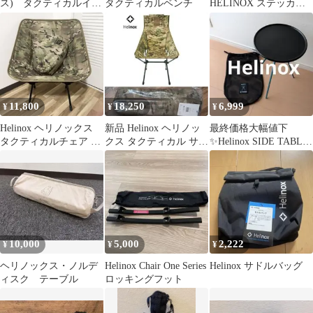
ス) タクティカルイン
タクティカルベンチ
HELINOX ステッカー
クラインチェア (マル
まとめ
チカモ）
11,800
18,250
6,999
¥
¥
¥
Helinox ヘリノックス
新品 Helinox ヘリノッ
最終価格大幅値下
タクティカルチェア マ
クス タクティカル サン
✨Helinox SIDE TABLE
ルチカム 収納袋付き
セットチェア マルチカ
S 黒/青 収納バッグ付
モ
10,000
5,000
2,222
¥
¥
¥
ヘリノックス・ノルデ
Helinox Chair One Series
Helinox サドルバッグ
ィスク テーブル
ロッキングフット