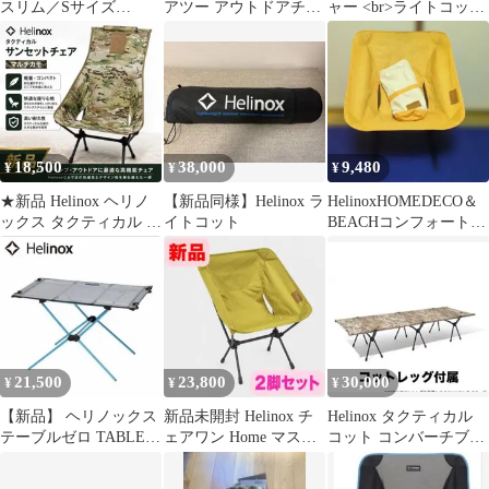
スリム／Sサイズ
アツー アウトドアチェ
ャー <br>ライトコット
【Helinox】
ア 収納ケース付
BK #182216
18,500
38,000
9,480
¥
¥
¥
★新品 Helinox ヘリノ
【新品同様】Helinox ラ
HelinoxHOMEDECO＆
ックス タクティカル サ
イトコット
BEACHコンフォートチ
ンセットチェア マルチ
ェアチェアワン
カモ
21,500
23,800
30,000
¥
¥
¥
【新品】 ヘリノックス
新品未開封 Helinox チ
Helinox タクティカル
テーブルゼロ TABLE
ェアワン Home マスタ
コット コンバーチブ
ZERO LT 18224
ード 2脚セット
ル コットレッグ付属