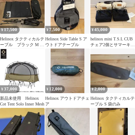
17,500
7,500
45,000
¥
¥
¥
Helinox タクティカルテ
Helinox Side Table S ア
helinox mini T.S.L CUB
ーブル ブラック M 折
ウトドアテーブル
チェア2個とサマーキッ
りたたみ天板未使用
ト2個セット
37,000
12,000
2,000
¥
¥
¥
新品未使用 Helinox
Helinox アウトドアチェ
Helinox タクティカルテ
Cot Tent Solo Inner Mesh
ア
ーブル S 袋のみ