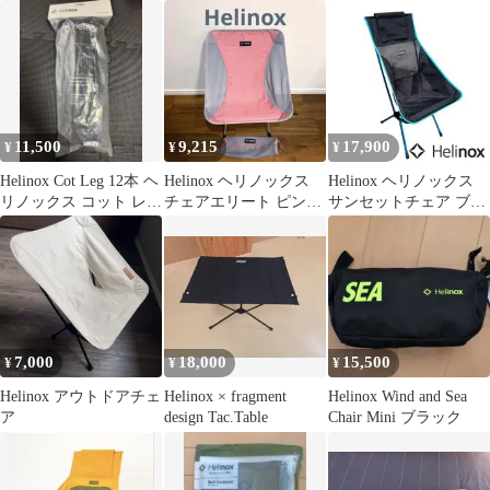
リート 2脚セット②
11,500
9,215
17,900
¥
¥
¥
Helinox Cot Leg 12本 ヘ
Helinox ヘリノックス
Helinox ヘリノックス
リノックス コット レッ
チェアエリート ピンク
サンセットチェア ブラ
グ 足
グレー 収納ケース付
ック×ブルー 美品
7,000
18,000
15,500
¥
¥
¥
Helinox アウトドアチェ
Helinox × fragment
Helinox Wind and Sea
ア
design Tac.Table
Chair Mini ブラック