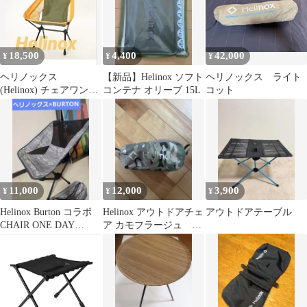
18,500
4,400
42,000
¥
¥
¥
ヘリノックス
【新品】Helinox ソフト
ヘリノックス ライト
(Helinox) チェアワンハ
コンテナ オリーブ 15L
コット
イバック(re)
11,000
12,000
3,900
¥
¥
¥
Helinox Burton コラボ
Helinox アウトドアチェ
アウトドアテーブル
CHAIR ONE DAY
ア カモフラージュ チ
TRIPPER
ェアワンミニ