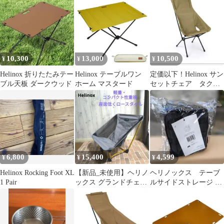
10,300
13,000
10,500
¥
¥
¥
Helinox 折りたたみテー
Helinox テーブルワン
定価以下！Helinox サン
ブル天板 ダークウッド
ホーム マスタード
セットチェア タクテ
ィカルチェア・替えシ
ート
6,800
15,400
4,599
¥
¥
¥
Helinox Rocking Foot XL
【新品_未使用】ヘリノ
ヘリノックス テーブ
1 Pair
ックス グランドチェア
ルサイドストレージ XS
1822229CLBT
ブラック