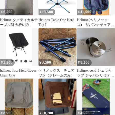
6,500
13,500
11,500
¥
¥
¥
Helinox タクティカルテ
Helinox Table One Hard
Helinox(ヘリノック
ーブルM 天板のみ
Top L
ス) サバンナチェアシ
ート+カップホルダーセ
ット
5,200
3,500
8,500
¥
¥
¥
helinox Tac. Field Cover
ヘリノックス チェア
Helinox aend シェラカ
Chair One
ワン（フレームのみ）
ップ ジャパンリミテッ
ド ステンレス2個セッ
ト
8,900
10,700
40,000
¥
¥
¥