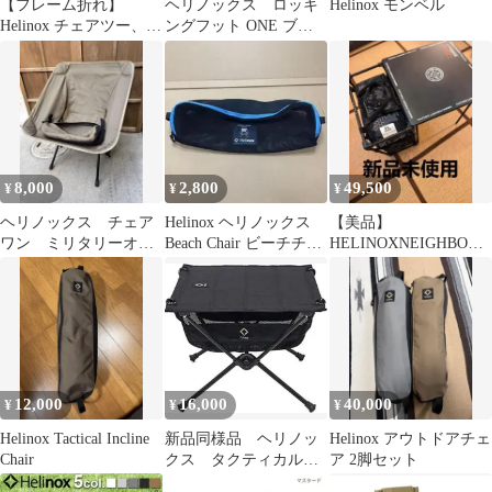
【フレーム折れ】
ヘリノックス ロッキ
Helinox モンベル
Helinox チェアツー、ビ
ングフット ONE ブラ
ブラムボール
ック
8,000
2,800
49,500
¥
¥
¥
ヘリノックス チェア
Helinox ヘリノックス
【美品】
ワン ミリタリーオリ
Beach Chair ビーチチェ
HELINOXNEIGHBORH
ーブ 旧タイプ
ア 純正ケース
OODFUTURAFIELDOF
FICE
12,000
16,000
40,000
¥
¥
¥
Helinox Tactical Incline
新品同様品 ヘリノッ
Helinox アウトドアチェ
Chair
クス タクティカルテ
ア 2脚セット
ーブル Sサイズ 黒