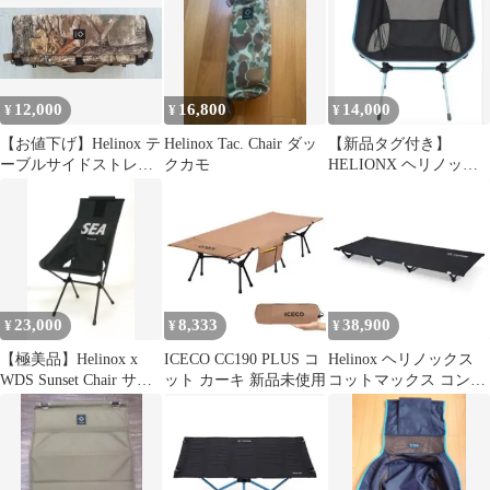
12,000
16,800
14,000
¥
¥
¥
【お値下げ】Helinox テ
Helinox Tac. Chair ダッ
【新品タグ付き】
ーブルサイドストレー
クカモ
HELIONX ヘリノック
ジM リアルツリー
ス チェアワンL ブラッ
ク 折り畳み
23,000
8,333
38,900
¥
¥
¥
【極美品】Helinox x
ICECO CC190 PLUS コ
Helinox ヘリノックス
WDS Sunset Chair サン
ット カーキ 新品未使用
コットマックス コンバ
セットチェア
ーチブル ブラック