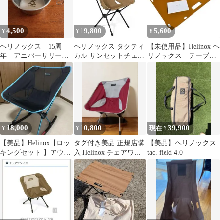
4,500
19,800
5,600
¥
¥
¥
ヘリノックス 15周
ヘリノックス タクティ
【未使用品】Helinox ヘ
年 アニバーサリー
カル サンセットチェア
リノックス テーブル
エンドシェラカップ
コヨーテ￼￼￼￼
ワン ソリッドトッ
プ コヨーテ
18,000
10,800
39,900
¥
¥
現在 ¥
【美品】Helinox【ロッ
タグ付き美品 正規店購
【美品】ヘリノックス
キングセット 】アウト
入 Helinox チェアワン
tac. field 4.0
ドアチェア チェアワン
ミニ ルバーブ エンジ