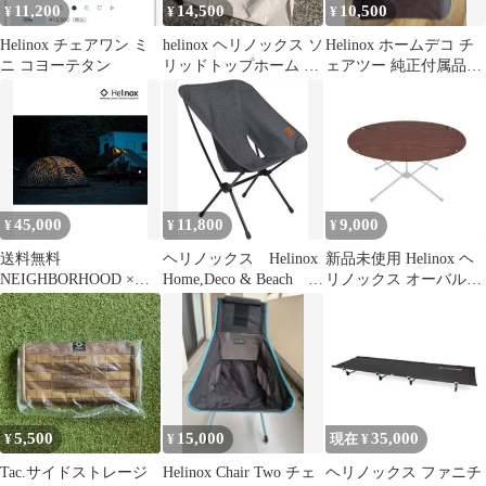
11,200
14,500
10,500
¥
¥
¥
Helinox チェアワン ミ
helinox ヘリノックス ソ
Helinox ホームデコ チ
ニ コヨーテタン
リッドトップホーム ク
ェアツー 純正付属品多
ラシックウォールナッ
数 破損あり
ト
45,000
11,800
9,000
¥
¥
¥
送料無料
ヘリノックス Helinox
新品未使用 Helinox ヘ
NEIGHBORHOOD ×
Home,Deco & Beach チ
リノックス オーバルテ
Helinox BASEM-16ジャ
ェアホーム
ーブルトップ ウォール
ンク品
ナット
5,500
15,000
35,000
¥
¥
現在 ¥
Tac.サイドストレージ
Helinox Chair Two チェ
ヘリノックス ファニチ