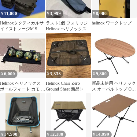
11,000
3,999
8,000
¥
¥
¥
Helinoxタクティカルサ
ラスト1個 フォリッジ
helinox ワークトップ
イドストレージM.Sセ
Helinox ヘリノックス
ット
スウィべルチェア ケー
6,000
3,333
9,800
¥
¥
¥
Helinox ヘリノックス
Helinox Chair Zero
新品未使用 ヘリノック
ボールフィート カモ 4
Ground Sheet 新品✨
ス オーバルトップ Oval
個セット ①
Top テーブル Ｍ用 天板
14,500
12,180
14,999
¥
¥
¥