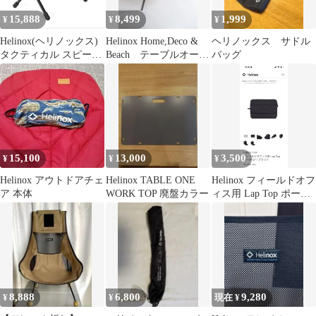
15,888
8,499
1,999
¥
¥
¥
Helinox(ヘリノックス)
Helinox Home,Deco &
ヘリノックス サドル
タクティカル スピード
Beach テーブルオー
バッグ
ツール ブラック M
オーク
15,100
13,000
3,500
¥
¥
¥
Helinox アウトドアチェ
Helinox TABLE ONE
Helinox フィールドオフ
ア 本体
WORK TOP 廃盤カラー
ィス用 Lap Top ポーチ
13インチ
8,888
6,800
9,280
¥
¥
現在 ¥