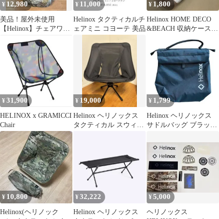
12,980
11,000
1,800
¥
¥
¥
美品！屋外未使用
Helinox タクティカルチ
Helinox HOME DECO
【Helinox】チェアワン
ェアミニ コヨーテ 美品
&BEACH 収納ケース
ミニ カモフラージュ
コンフォートチェア
31,900
19,000
1,799
¥
¥
¥
HELINOX x GRAMICCI
Helinox ヘリノックス
Helinox ヘリノックス
Chair
タクティカル スウィベ
サドルバッグ ブラック
ルチェア ブラック
小物入れ ポーチ キャン
プ
10,800
32,222
5,000
¥
¥
¥
Helinox(ヘリノック
Helinox ヘリノックス
ヘリノックス