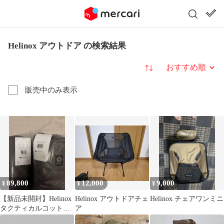
Helinox アウトドア の検索結果
並び替え
販売中のみ表示
89,800
12,000
9,000
¥
¥
¥
【新品未開封】Helinox
Helinox アウトドアチェ
Helinox チェアワンミニ
タクティカルコットミ
ア
リタリーオリーブ 2セ