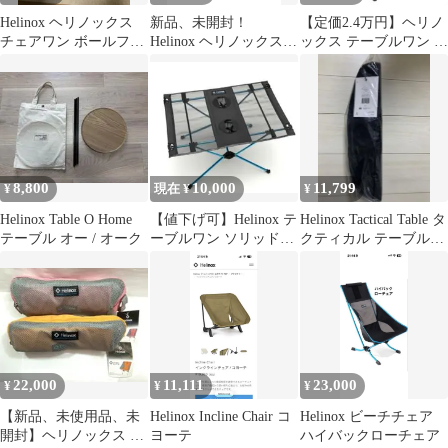
Helinox ヘリノックス
新品、未開封！
【定価2.4万円】ヘリノ
チェアワン ボールフィ
Helinox ヘリノックス
ックス テーブルワン ソ
ートセット
タクティカルテーブル
リッドトップ コヨー
Sサイズ
テ A&F
8,800
10,000
11,799
¥
現在 ¥
¥
Helinox Table O Home
【値下げ可】Helinox テ
Helinox Tactical Table タ
テーブル オー / オーク
ーブルワン ソリッドト
クティカル テーブルS
ップ
ブラック
22,000
11,111
23,000
¥
¥
¥
【新品、未使用品、未
Helinox Incline Chair コ
Helinox ビーチチェア
開封】ヘリノックス エ
ヨーテ
ハイバックローチェア