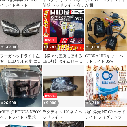
イライトキット
前期 ヘッドライト 右側
左側
本体
10%OFF
74,800
1,782
7,600
¥
¥
¥
フーガヘッドライト左
【様々な箇所に使える
COBRA HIDキット ヘ
右 LED Y51 後期 コー
LED灯】タイムセール
ッドライト 35W
ティング済み
10%OFF！即日発送
【HID屋 公式ショッ
プ】LED ホワイト バッ
クランプ バックライト
T10 ポジション 爆光
1930lx ルームランプ ポ
10%OFF
ジションランプ ナンバ
26,000
9,900
3,310
¥
¥
¥
ー灯など 送料無料/車検
対応/安心2年保証 B
(値下げ)HONDA NBOX
ラクティス 120系 左ヘ
純白爆光 H7 C9 ヘッド
ヘッドライト（型式）
ッドライト
ライト フォグランプ
右
6000k LED バルブ