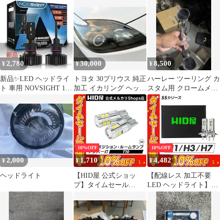
ー￼ ZWR80
KOITO 47-52
2,780
30,000
8,500
¥
¥
¥
新品✨LED ヘッドライ
トヨタ 30プリウス 純正
ハーレー ツーリング カ
ト 車用 NOVSIGHT 150
加工 イカリング ヘッド
スタム用 クロームメッ
メートル照明
ライト
キ デュアルヘッドライ
ト 本体
10%OFF
10%OFF
2,000
1,710
4,482
¥
¥
¥
ヘッドライト
【HID屋 公式ショッ
【配線レス 加工不要
プ】タイムセール
LED ヘッドライト】タ
10%OFF！【即日発
イムセール10%OFF！
送！】LED T10 ポジシ
即日発送！【HID屋 公
ョン 400lm ホワイト ア
式ショップ】 SSシリー