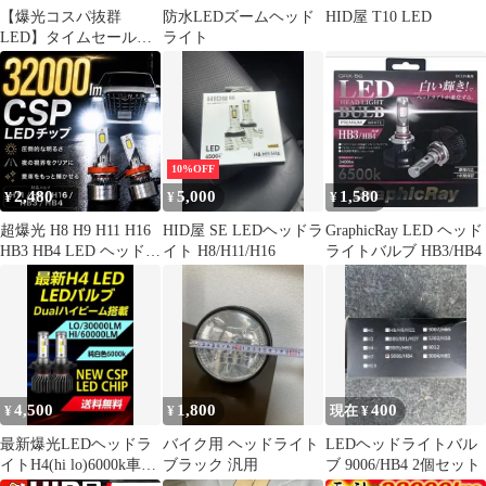
【爆光コスパ抜群
防水LEDズームヘッド
HID屋 T10 LED
LED】タイムセール
ライト
1000円OFF！即日発送
【HID屋 公式ショッ
プ】LED ヘッドライト
SE スペシャルエディシ
ョン
H4/H7/H8/H11/H16/HB3/
10%OFF
HB4 ホワイト/電球色
2,480
5,000
1,580
¥
¥
¥
爆光 配線レス 車 送料
無料/車検対応/安心2年
超爆光 H8 H9 H11 H16
HID屋 SE LEDヘッドラ
GraphicRay LED ヘッド
保証
HB3 HB4 LED ヘッドラ
イト H8/H11/H16
ライトバルブ HB3/HB4
イト フォグ
4,500
1,800
400
¥
¥
現在 ¥
最新爆光LEDヘッドラ
バイク用 ヘッドライト
LEDヘッドライトバル
イトH4(hi lo)6000k車検
ブラック 汎用
ブ 9006/HB4 2個セット
対応