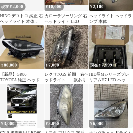
2,000
10,000
2,100
現在 ¥
¥
¥
HINO デユトロ 純正 右
カローラツーリング 右
ヘッドライト ヘッドラ
ヘッドライト 本体
ヘッドライト LED
ンプ 本体
81130-37752
80,000
7,000
7,999
¥
¥
現在 ¥
【新品】GR86
レクサスGS 前期 右ヘ
HID屋Mシリーズプレ
TOYOTA 純正 ヘッドラ
ッドライト 訳あり
ミアムH7 LED ヘッド
イト 右側SU003-12811
ライト 車検対応 Hi/Lo
切替
3,000
3,000
6,000
¥
¥
¥
CX-8 後期専用 LEDデ
トヨタ プリウス 30系
ホンダfit ヘッドライト