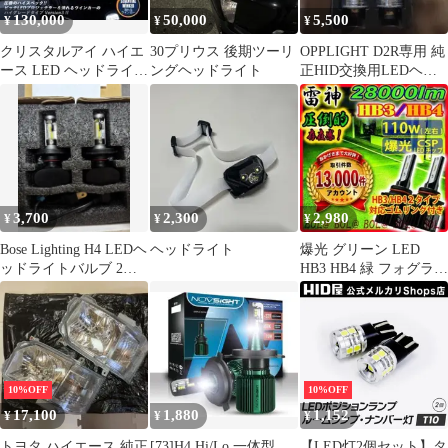
130,000
50,000
5,500
¥
¥
¥
クリスタルアイ ハイエ
30プリウス 後期ツーリ
OPPLIGHT D2R専用 純
ース LED ヘッドライト
ングヘッドライト
正HID交換用LEDヘッ
左右 極美品 使用期間浅
ドライトバルブ
い
3,700
2,300
2,980
¥
¥
¥
Bose Lighting H4 LEDヘ
ヘッドライト
爆光 グリーン LED
ッドライトバルブ 2個
HB3 HB4 緑 フォグラン
セット
プ バルブ ライト 車
10%OFF
10%OFF
17,100
1,880
1,152
¥
¥
¥
トヨタ ハイエース 純正
[73]H4 Hi/Lo 一体型
【LED灯2個セット】タ