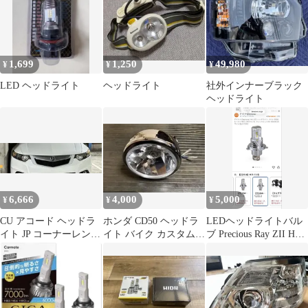
1,699
1,250
49,980
¥
¥
¥
LED ヘッドライト
ヘッドライト
社外インナーブラック
ヘッドライト
6,666
4,000
5,000
¥
¥
¥
CU アコード ヘッドラ
ホンダ CD50 ヘッドラ
LEDヘッドライトバル
イト JP コーナーレンズ
イト バイク カスタム
ブ Precious Ray ZII H4
オレンジ
新品未使用
ホワイト色