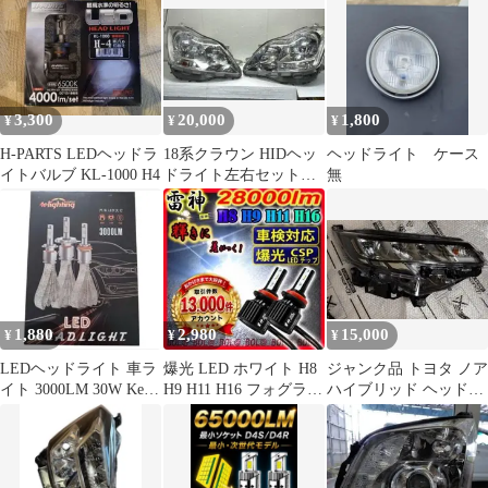
ドライト SOSフラッシ
ュ 8つ点灯モード 軽量
角度調整可 防災 停電時
用 登山 夜釣り キャン
プ アウトドア ハイキン
グ
3,300
20,000
1,800
¥
¥
¥
H-PARTS LEDヘッドラ
18系クラウン HIDヘッ
ヘッドライト ケース
イトバルブ KL-1000 H4
ドライト左右セット
無
2598 スチーマーリペア
済み
1,880
2,980
15,000
¥
¥
¥
LEDヘッドライト 車ラ
爆光 LED ホワイト H8
ジャンク品 トヨタ ノア
イト 3000LM 30W Keyi
H9 H11 H16 フォグラン
ハイブリッド ヘッドラ
HB3/9005
プ ヘッドライト
イト 右 ZWR90系