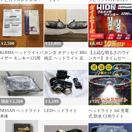
ット
10%OFF
2,500
13,000
4,482
¥
¥
¥
KIJIMA ヘッドライトバ
ホンダ オデッセイ RB1
【上品な明るさのウイ
イザー モンキー125用
純正 ヘッドライト 左右
ンカー】タイムセール
セット
10%OFF！即日発送！
【HID屋 公式ショッ
プ】LED ウインカー オ
レンジ 2200lm ハイフ
ラ防止抵抗内蔵 簡単取
付 2個セット 車
T20/S25/150° 180° 送料
2,200
3,299
725
現在 ¥
¥
¥
無料/車検対応/安心2年
保証 プリウス
NISSAN ヘッドライト
LEDヘッドライト
ヘッドライト led 充電
本体
式 防水 COBライト ヘ
ッドランプ 防災 災害
登山