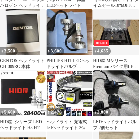
ハロゲン ヘッドライト
LEDヘッドライト
イムセール10%OFF！
左右セット 9型外し
即日発送！【HID屋 公
式ショップ】 LED ポジ
ション T10 バックラン
プ ナンバー灯 ルームラ
ンプ ホワイト 540lm 9
基搭載 6500k ドア下ラ
10%OFF
ンプ トランク ウェッジ
3,500
3,600
4,635
¥
¥
¥
球 車 送料無料/2年保証
GENTOS ヘッドライト
PHILIPS H11 LEDヘッ
HID屋 Mシリーズ
GH-009RG 本体
ドライトバルブ
Premium バイク用LED
6000K(2個入り)
ヘッドライト H4
5,600
2,470
2,800
¥
¥
¥
HID屋 iシリーズ LED
ヘッドライト 充電式
LEDヘッドライトバル
ヘッドライト H8 H11
ledヘッドライト 2個セ
ブ 2個セット
H16
ット アウトドア用ヘッ