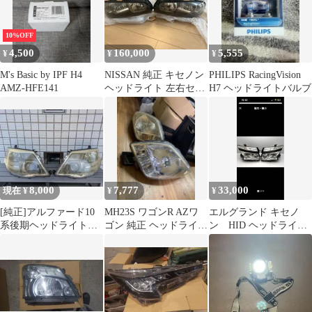
クアホワイト 省エネ 広
ズ H1 H3 H7 爆光 バル
拡散レンズ9連LED バ
ブ コンパクト設計
ックランプ ナンバー灯
12V/24V ホワイト 満足
10%OFF
ルームランプ 2個セッ
できる明るさ 送料無料/
4,500
160,000
5,555
¥
¥
¥
ト 送料無料/車検対応/
安心2年保証/車検対応
安心保証/即日発送
M's Basic by IPF H4
NISSAN 純正 キセノン
PHILIPS RacingVision
AMZ-HFE141
ヘッドライト 左右セッ
H7 ヘッドライトバルブ
ト
8,000
7,777
33,000
現在 ¥
¥
¥
[純正]アルファード10
MH23S ワゴンR AZワ
エルグランド キセノ
系後期ヘッドライトユ
ゴン 純正 ヘッドライト
ン HID ヘッドライト
ニット左右セット
ヘットランプ 左右セッ
KOITO 100-23008
ト