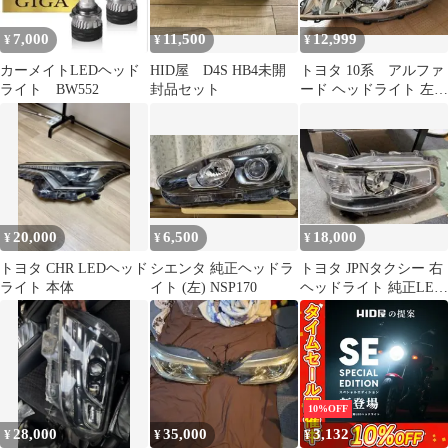
7,000
11,500
12,999
¥
¥
¥
カーメイトLEDヘッド
HID屋 D4S HB4未開
トヨタ 10系 アルファ
ライト BW552
封品セット
ード ヘッドライト 左
58-16 後期 AFS付おま
け
20,000
6,500
18,000
¥
¥
¥
トヨタ CHR LEDヘッド
シエンタ 純正ヘッドラ
トヨタ JPNタクシー 右
ライト 本体
イト (左) NSP170
ヘッドライト 純正LED
プロジェクター ステー
破損あり
10%OFF
28,000
35,000
3,132
¥
¥
¥