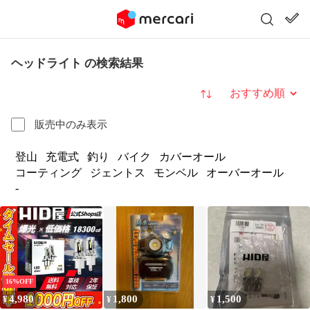
ヘッドライト の検索結果
並び替え
販売中のみ表示
登山
充電式
釣り
バイク
カバーオール
コーティング
ジェントス
モンベル
オーバーオール
-
16%OFF
4,980
1,800
1,500
¥
¥
¥