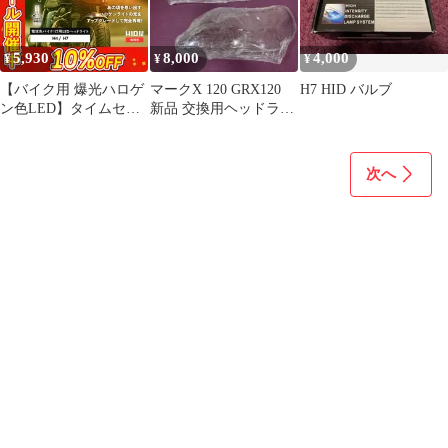
5,930
8,000
4,000
¥
¥
¥
【バイク用 爆光ハロゲ
マークX 120 GRX120
H7 HID バルブ
ン色LED】タイムセー
新品 交換用ヘッドライ
ル10%OFF！即日発送
トレンズ 左右セット
【HID屋 公式ショッ
プ】 LED ヘッドライト
次へ
H4/H7 電球色なのに
LED 旧車 レトロ車 バ
ルブ 12V対応 高輝度 静
音設計 高耐久 特注チッ
プ採用 簡単取付 送料無
料/安心2年保証