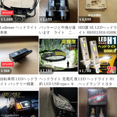
角度調整可 防災 停電時
用 登山 夜釣り キャン
プ アウトドア ハイキン
10%OFF
グ
3,600
1,199
4,699
¥
¥
¥
Ledlenser ヘッドライト
パッケージと中身が違
HID屋 SE LEDヘッドラ
本体
います ライト これ
イト H8/H11/H16 6500K
はＬＥＤのライトだと
思います。Ｈ4タイプ
10%OFF
360
1,180
1,780
¥
¥
¥
自転車用 LEDヘッドラ
ヘッドライト 充電式 夜
LED ヘッドライト H1
イト バッテリー残量表
釣 LED USB type-c キャ
ヘッドランプ トヨタ ホ
示付き
ンプ 釣り 登山
ンダ 日産 スバル 三菱