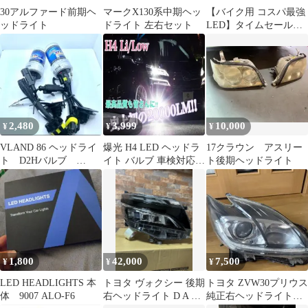
30アルファード前期ヘ
マークX130系中期ヘッ
【バイク用 コスパ最強
ッドライト
ドライト 左右セット
LED】タイムセール
10%OFF！即日発送！
【HID屋 公式ショッ
プ】ヘッドライト H4
H7 バルブ 1灯 SE スペ
シャルエディション ス
テルス仕様 コンパクト
ハイパワー 18300cd ホ
2,480
3,999
10,000
¥
¥
¥
ワイト ハロゲン色 送料
無料/車検対応
VLAND 86 ヘッドライ
爆光 H4 LED ヘッドラ
17クラウン アスリー
ト D2Hバルブ
イト バルブ 車検対応
ト後期ヘッドライト
USEKA
HI LOW 車 バイク
1,800
42,000
7,500
¥
¥
¥
LED HEADLIGHTS 本
トヨタ ヴォクシー 後期
トヨタ ZVW30プリウス
体 9007 ALO-F6
右ヘッドライト D A A
純正右ヘッドライト