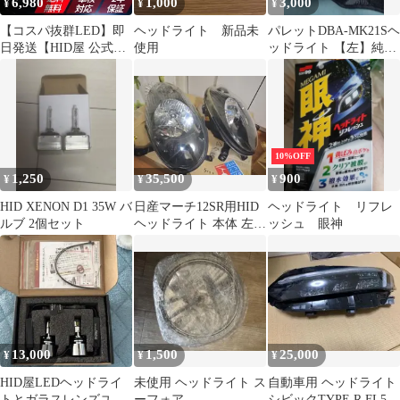
6,980
1,000
3,000
¥
¥
¥
【コスパ抜群LED】即
ヘッドライト 新品未
パレットDBA-MK21Sヘ
日発送【HID屋 公式シ
使用
ッドライト 【左】純正
ョップ】LED ヘッドラ
ディスチャージ♪
イト
H4/H7/H8/H11/H16/HB3/
HB4 フォグランプ バル
ブ Iシリーズ 28400cd
車 送料無料/車検対応/
10%OFF
安心2年保証 ハイエー
1,250
35,500
900
¥
¥
¥
ス
HID XENON D1 35W バ
日産マーチ12SR用HID
ヘッドライト リフレ
ルブ 2個セット
ヘッドライト 本体 左右
ッシュ 眼神
セット
13,000
1,500
25,000
¥
¥
¥
HID屋LEDヘッドライ
未使用 ヘッドライト ス
自動車用 ヘッドライト
トとガラスレンズユニ
ーフォア
シビックTYPE R FL5