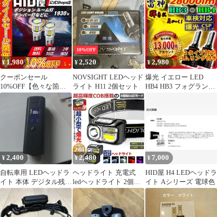
10%OFF
1,980
2,520
2,980
¥
¥
¥
クーポンセール
NOVSIGHT LEDヘッド
爆光 イエロー LED
10%OFF【色々な箇所
ライト H11 2個セット
HB4 HB3 フォグランプ
に使えるLED灯】即日
バルブ 黄色 車 高輝度
発送【HID屋 公式ショ
ップ】LED ホワイト バ
ックランプ バックライ
ト T10 ポジション 爆光
1930lx ルーム灯 ルーム
ランプ ナンバー灯 車
2,400
2,480
7,000
¥
¥
¥
送料無料/車検対応/安心
2年保証 ハイエース
自転車用 LEDヘッドラ
ヘッドライト 充電式
HID屋 H4 LEDヘッドラ
イト 本体 デジタル残量
ledヘッドライト 2個セ
イト Aシリーズ 電球色
表示付き
ット アウトドア用ヘッ
ドライト SOSフラッシ
ュ 8つ点灯モード 軽量