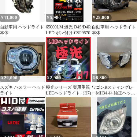
11,000
5,980
25,000
¥
¥
¥
自動車用 ヘッドライト
65000LM 爆光 D4S/D4R
自動車用 ヘッドライト
本体
LED ポン付け CSP9570
本体
22,000
2,980
8,800
¥
¥
¥
スズキ ハスラー ヘッド
極光シリーズ 実用重視
ワゴンRスティングレ
ライト
LEDヘッドライト（H7)
ーMH34 44 純正ヘッド
ライトLEDイルミネー
ション