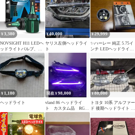
3,380
40,000
29,999
¥
¥
¥
NOVSIGHT H11 LEDヘ
ヤリス左側ヘッドライ
✨ハーレー 純正 5.75イ
ッドライトバルブ、
ト
ンチ LEDヘッドライト
40W 10000LM
日本仕様 ✨
1,180
98,000
80,000
¥
現在 ¥
¥
ヘッドライト
vland 86 ヘッドライ
トヨタ 10系 アルファー
ト カスタム品 RGB
ド 後期ヘッドライト テ
打ち替 BRZ zn6 zc6
ールランプ