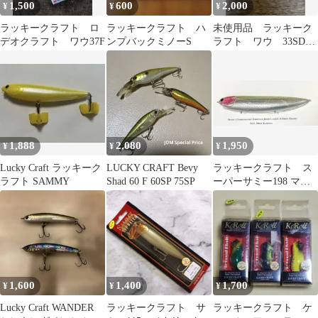
1,500
600
2,000
¥
¥
¥
ラッキークラフト ロ
ラッキークラフト ハ
未使用品 ラッキーク
デオクラフト ワウ37F
ンプバックミノーS
ラフト ワウ 33SDS
ふわう 鬼灯
1,888
2,080
1,950
¥
¥
¥
Lucky Craft ラッキーク
LUCKY CRAFT Bevy
ラッキークラフト ス
ラフト SAMMY
Shad 60 F 60SP 75SP
ーパーサミー198 マッ
トギンピカピンククラ
ウン
1,600
1,400
1,700
¥
¥
¥
Lucky Craft WANDER
ラッキークラフト サ
ラッキークラフト ケ