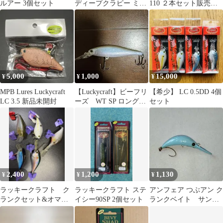
ルアー 3個セット
ディープクラピー ミデ
110 ２本セット販売！
ィアムクラピー 2個セ
【お買い得品！】最終
ット
値下！
5,000
1,000
15,000
¥
¥
¥
MPB Lures Luckycraft
【Luckycraft】ビーフリ
【希少】 LC 0.5DD 4個
LC 3.5 新品未開封
ーズ WT SP ロングビ
セット
ル ラトルインタイプ
2,400
1,200
1,130
¥
¥
¥
ラッキークラフト ク
ラッキークラフト ステ
アンフェア つぶアン ク
ランクセット&オマケ
イシー90SP 2個セット
ランクベイト サンク
クランク 美品 5点
チュアリの空に オリ
セット
カラ