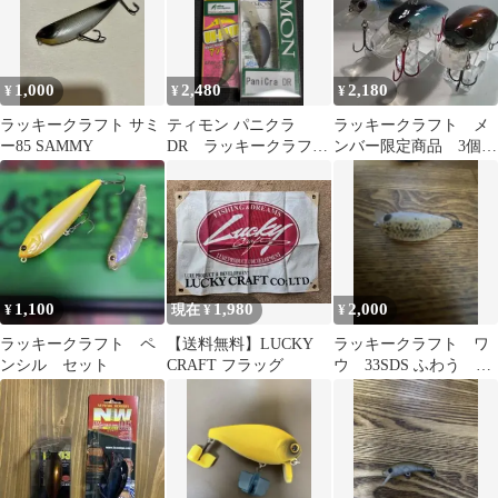
1,000
2,480
2,180
¥
¥
¥
ラッキークラフト サミ
ティモン パニクラ
ラッキークラフト メ
ー85 SAMMY
DR ラッキークラフト
ンバー限定商品 3個セ
つぶアン 頭文字G 2
ット
個セット
1,100
1,980
2,000
¥
現在 ¥
¥
ラッキークラフト ペ
【送料無料】LUCKY
ラッキークラフト ワ
ンシル セット
CRAFT フラッグ
ウ 33SDS ふわう サ
メミソ 吉やオリカラ