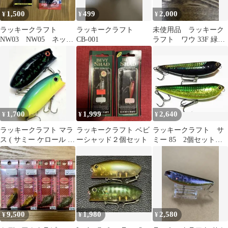
1,500
499
2,000
¥
¥
¥
ラッキークラフト
ラッキークラフト
未使用品 ラッキーク
NW03 NW05 ネット
CB-001
ラフト ワウ 33F 緑
ワークメンバー 限定
龍 吉やオリカラ
1,700
1,999
2,640
¥
¥
¥
ラッキークラフト マラ
ラッキークラフト ベビ
ラッキークラフト サ
ス ( サミー ケロール ビ
ーシャッド２個セット
ミー 85 2個セット
ーフリーズ バニー )
SAMMY MS ウロコ
9,500
1,980
2,580
¥
¥
¥