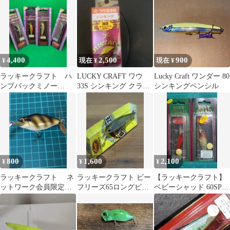
4,400
2,500
900
¥
現在 ¥
現在 ¥
ラッキークラフト ハ
LUCKY CRAFT ワウ
Lucky Craft ワンダー 80
ンプバックミノー
33S シンキング クラン
シンキングペンシル
50SP ４点
クベイト スコーカー
800
1,600
2,100
¥
¥
¥
ラッキークラフト ネ
ラッキークラフト ビー
【ラッキークラフト】
ットワーク会員限定
フリーズ65ロングビル
ベビーシャッド 60SP
ダブルスイッシャーで
BT S
【2個セット ②】
す。