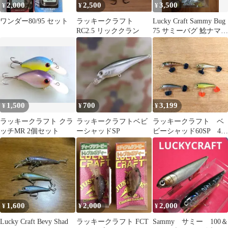
2,000
2,500
3,500
¥
¥
¥
ワンダー80/95 セット
ラッキークラフト
Lucky Craft Sammy Bug
RC2.5 リッククラン
75 サミーバグ 鯰ナマズ
用ルアー
1,500
700
3,199
¥
¥
¥
ラッキークラフト クラ
ラッキークラフトベビ
ラッキークラフト ベ
ッチMR 2個セット
ーシャッドSP
ビーシャッド60SP 4個
セット
1,600
2,000
2,000
¥
¥
¥
Lucky Craft Bevy Shad
ラッキークラフト FCT
Sammy サミー 100＆