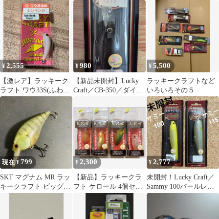
2,555
980
5,500
¥
¥
¥
【激レア】ラッキーク
【新品未開封】Lucky
ラッキークラフトなど
ラフト ワウ33S(ふわう)
Craft／CB-350／ダイヤ
いろいろその５
オリカラ リバースサク
モンドブラック#161
ラミソ
799
2,300
2,777
現在 ¥
¥
¥
SKT マグナム MR ラッ
【新品】ラッキークラ
未開封！Lucky Craft／
キークラフト ビッグク
フト ケロール 4個セッ
Sammy 100パールレモ
ランク クランクベイト
ト
ン／115パールアユ