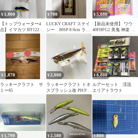
1,800
700
5,880
¥
¥
¥
【トップウォーター4
LUCKY CRAFT ステイ
【新品未使用】 ワウ
点】イマカツ BT122ツ
シー 80SP 8.0cm ラッ
40FHFG2 美鬼 神楽 オ
イストラッキークラフ
キークラフト
オツカ オリカラ
ト ケロール他
1,870
2,000
8,800
¥
¥
¥
ラッキークラフト サ
ラッキークラフト トネ
ルアーセット 渓流
ミー85
スプラッシュ改 PHテネ
エリアトラウト
シーシャッド T&Sコラ
ボカラー
1,790
2,580
800
¥
¥
¥