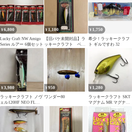
6,800
1,100
1,750
¥
¥
¥
Lucky Craft NW Amigo
【旧パケ未開封品】ラ
希少！ラッキークラフ
Series ルアー 6個セット
ッキークラフト ベビ
ト ギルですわ 32
ーシャッド60F （サン
ライズシャッド）
3,980
950
1,280
¥
¥
¥
ラッキークラフト ノヴ
ワンダー80
ラッキークラフト SKT
ェル120HF NEO FLマ
マグナム MR マグナム
ット FLカラー DRT
クランク