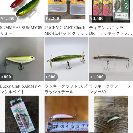
1,350
2,200
3,580
¥
¥
¥
SUMMY 65 SUMMY 85
LUCKY CRAFT Clutch
ティモン パニクラ
サミー
MR 4点セット クラッチ
DR ラッキークラフト
新品
つぶアン 頭文字G 3個
セット
800
900
1,000
¥
¥
¥
Lucky Craft SAMMY ペ
ラッキークラフト スプ
ラッキークラフト ワ
ンシルベイト
ラッシュテール
ンダー80