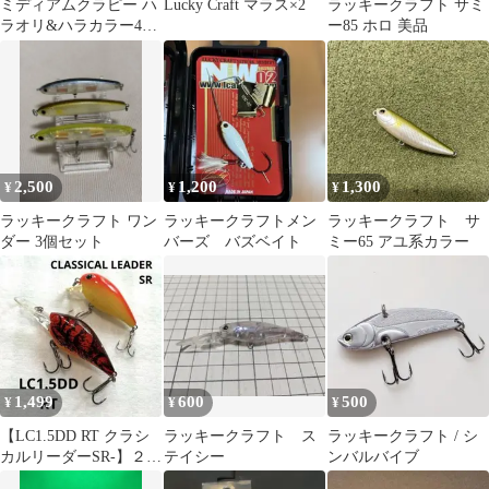
ミディアムクラピー ハ
Lucky Craft マラス×2
ラッキークラフト サミ
ラオリ&ハラカラー4個
ー85 ホロ 美品
セット
2,500
1,200
1,300
¥
¥
¥
ラッキークラフト ワン
ラッキークラフトメン
ラッキークラフト サ
ダー 3個セット
バーズ バズベイト
ミー65 アユ系カラー
1,499
600
500
¥
¥
¥
【LC1.5DD RT クラシ
ラッキークラフト ス
ラッキークラフト / シ
カルリーダーSR-】２点
テイシー
ンバルバイブ
セット TOクロー