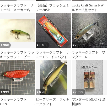
ラッキークラフト サ
【美品】フラッシュミ
Lucky Craft Series NW
ミー85、メーカー名称
ノー80SP
ルアー 5点セット
不明（サミー110のコピ
ー品）、セット
980
1,850
780
¥
¥
¥
ラッキークラフト ラッ
ラッキークラフト サ
ラッキークラフト ワ
キークラフト ビーフ
ミー115 インパクトイ
ンダー 60
リーズ65S
エロー【限定品】新
品・未開封品
999
850
2,899
¥
¥
¥
ラッキークラフト
ビーフリーズ ラッキ
ワンダー45 MLG ×2 送
GEN
ークラフト
料無料