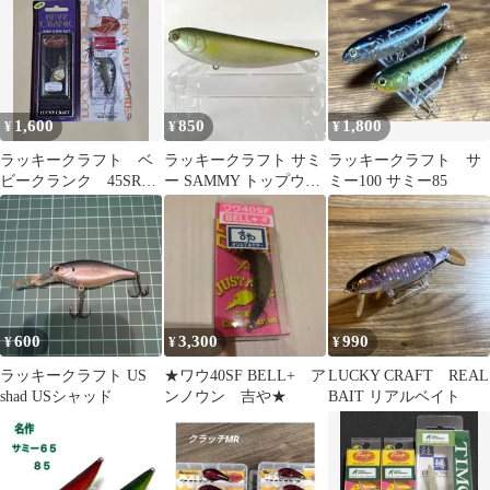
1,600
850
1,800
¥
¥
¥
ラッキークラフト ベ
ラッキークラフト サミ
ラッキークラフト サ
ビークランク 45SR
ー SAMMY トップウォ
ミー100 サミー85
2個セット
ーター 85㎜
600
3,300
990
¥
¥
¥
ラッキークラフト US
★ワウ40SF BELL+ ア
LUCKY CRAFT REAL
shad USシャッド
ンノウン 吉や★
BAIT リアルベイト