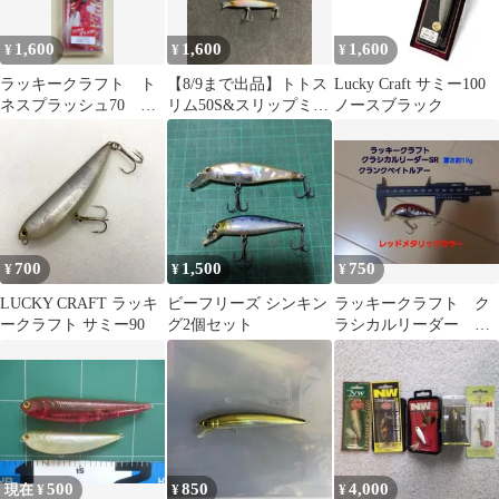
1,600
1,600
1,600
¥
¥
¥
ラッキークラフト ト
【8/9まで出品】トトス
Lucky Craft サミー100
ネスプラッシュ70 フ
リム50S&スリップミノ
ノースブラック
ローティング 11.5g
ー47&ストリームドラ
ギル
イブ45
700
1,500
750
¥
¥
¥
LUCKY CRAFT ラッキ
ビーフリーズ シンキン
ラッキークラフト ク
ークラフト サミー90
グ2個セット
ラシカルリーダー
SR レッドメタリック
500
850
4,000
現在 ¥
¥
¥