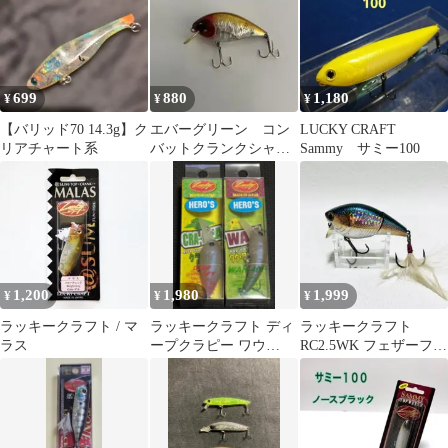
699
880
1,180
¥
¥
¥
【バリッド70 14.3g】ク
エバーグリーン コン
LUCKY CRAFT
リアチャート系
バットクランクシャロ
Sammy サミー100
ー60
1,200
1,980
1,999
¥
¥
¥
ラッキークラフト / マ
ラッキークラフト ディ
ラッキークラフト
ラス
ープクラピー ワウ
RC2.5WK フェザーフッ
HERO′S イリュージョ
ク
ンペレット