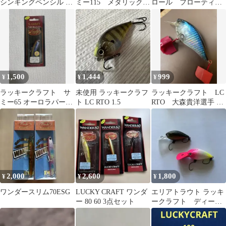
シンキングペンシル 2
ミー115 メタリックチ
ロール フローティン
本セット
カ 新品・未開封品
グ 7.5g 3個セット
1,500
1,444
999
¥
¥
¥
ラッキークラフト サ
未使用 ラッキークラフ
ラッキークラフト LC
ミー65 オーロラパープ
ト LC RTO 1.5
RTO 大森貴洋選手 バ
ル
スマスタークラシック
優勝記念
2,000
2,600
1,800
¥
¥
¥
ワンダースリム70ESG
LUCKY CRAFT ワンダ
エリアトラウト ラッキ
ー 80 60 3点セット
ークラフト ディープ
クラピーLCMAX 黒ま
んじゅう