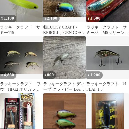
1,100
2,100
1,500
¥
¥
¥
ラッキークラフト サ
⑩LUCKY CRAFT /
ラッキークラフト サ
ミ━115
KEROLL、GEN GOAL
ミー85 MSグリーン
オールド品 新品・未
開封品
4,850
800
1,200
¥
¥
¥
ラッキークラフト ワ
ラッキークラフト ディ
ラッキークラフト kJ
ウ HFG2 オリカラセ
ープ クラ・ピー Deep
FLAT 1.5
ット
CRA-PEA ⑤