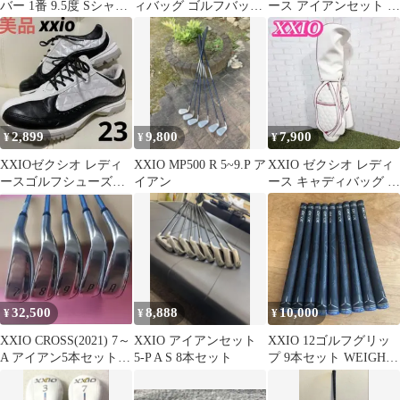
バー 1番 9.5度 Sシャフ
ィバッグ ゴルフバッグ
ース アイアンセット ６
ト 【ヘッドカバー付
中古
代目 ５本セット
き】
2,899
9,800
7,900
¥
¥
¥
XXIOゼクシオ レディ
XXIO MP500 R 5~9.P ア
XXIO ゼクシオ レディ
ースゴルフシューズ
イアン
ース キャディバッグ ホ
23cm レザー キルティ
ワイト ピンク キルティ
ング
ング
32,500
8,888
10,000
¥
¥
¥
XXIO CROSS(2021) 7～
XXIO アイアンセット
XXIO 12ゴルフグリッ
A アイアン5本セット S
5-P A S 8本セット
プ 9本セット WEIGHT
初心者ok!
PLUS