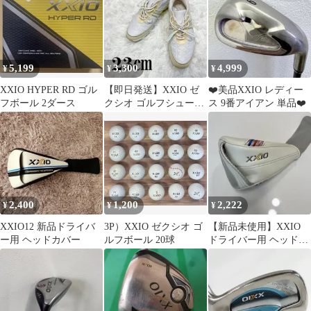
ク
5,199
3,300
4,999
¥
¥
¥
XXIO HYPER RD ゴル
【即日発送】XXIO ゼ
❤️美品XXIO レディー
フボール 2ダース
クシオ ゴルフシューズ
ス 9番アイアン 単品❤️
レディース 23cm ホワ
イト
2,400
1,200
2,222
¥
¥
¥
XXIO12 新品ドライバ
3P）XXIO ゼクシオ ゴ
【新品未使用】XXIO
ー用 ヘッドカバー
ルフボール 20球
ドライバー用 ヘッドカ
バー レディース