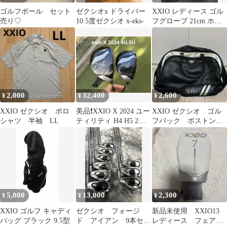
ゴルフボール セット
ゼクシオx ドライバー
XXIO レディース ゴル
売り♡
10.5度ゼクシオ x-eks-
フグローブ 21cm ホワ
イト/ネイビー
2,000
32,400
2,600
¥
¥
¥
XXIO ゼクシオ ポロ
美品❗️XXIO X 2024 ユー
XXIO ゼクシオ ゴル
シャツ 半袖 LL
ティリティ H4 H5 2本
フバック ボストンバ
セッ SR
ック
5,000
13,000
2,300
¥
¥
¥
XXIO ゴルフ キャディ
ゼクシオ フォージ
新品未使用 XXIO13
バッグ ブラック 9.5型
ド アイアン 9本セッ
レディース フェアウ