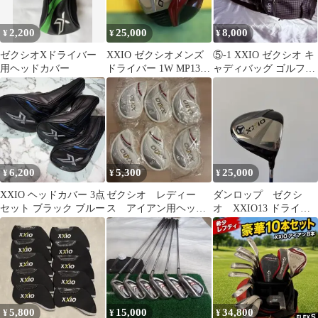
2,200
25,000
8,000
¥
¥
¥
ゼクシオXドライバー
XXIO ゼクシオメンズ
⑤-1 XXIO ゼクシオ キ
用ヘッドカバー
ドライバー 1W MP1300
ャディバッグ ゴルフバ
R 11·5お買い得
ッグ チェック柄
6,200
5,300
25,000
¥
¥
¥
XXIO ヘッドカバー 3点
ゼクシオ レディー
ダンロップ ゼクシ
セット ブラック ブルー
ス アイアン用ヘッド
オ XXIO13 ドライバ
カバー 6枚セット
ー 9.5度 Sシャフト
5,800
15,000
34,800
¥
¥
¥