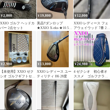
2,000
19,800
12,000
¥
¥
¥
XXIO ゴルフ ヘッドカ
美品‼️ダンロップ
XXIO レディース フェ
バー 2点セット
★XXIO X-eks-★10.5°
アウェイウッド 7番 23
ヘッド＆カバー
度 L
2,980
13,000
24,980
¥
¥
¥
【未使用】XXIO ゼク
XXIO レディース ユー
4 ゼクシオ 初心者オ
シオ ゴルフギフトセッ
ティリティ H6 28度
ススメ ゴルフクラ
ト GGF-F2044
ブ レディースセッ
ト 右利き