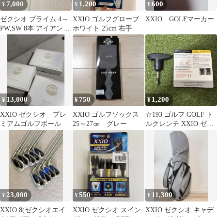
7,000
1,200
600
¥
¥
¥
ゼクシオ プライム 4～
XXIO ゴルフグローブ
XXIO GOLFマーカー
PW,SW 8本 アイアンセ
ホワイト 25cm 右手
ット
13,000
750
1,200
¥
¥
¥
XXIO ゼクシオ プレ
XXIO ゴルフソックス
☆193 ゴルフ GOLF ト
ミアムゴルフボール
25～27㎝ グレー
ルクレンチ XXIO ゼク
シオ
23,000
550
11,300
¥
¥
¥
XXIO 8(ゼクシオエイ
XXIO ゼクシオ スイン
XXIO ゼクシオ キャデ