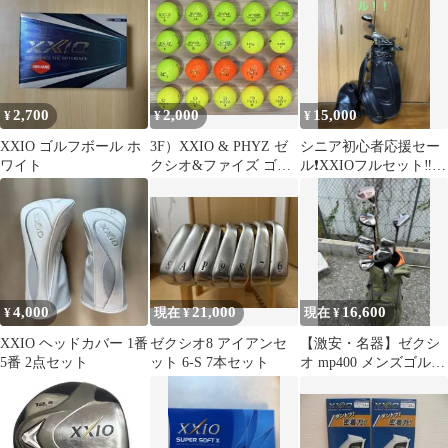
2,700
2,000
15,000
¥
¥
¥
XXIO ゴルフボール ホ
3F）XXIO & PHYZ ゼ
シニア初心者応援セー
ワイト
クシオ&ファイズ ゴル
ル❗️XXIOフルセット‼️キ
フボール 20球
ャディバッグ付
4,000
21,000
16,600
¥
現在 ¥
現在 ¥
XXIO ヘッドカバー 1番
ゼクシオ8 アイアンセ
【激安・名器】ゼクシ
5番 2点セット
ット 6-S 7本セット
オ mp400 メンズゴルフ
クラブセット キャデ
ィバック付き