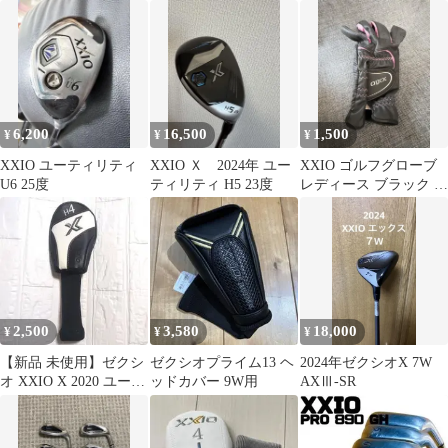
ト スチール
ェイ ヘッドカバー
7w ゼクシオ
6,200
16,500
1,500
¥
¥
¥
XXIO ユーティリティ
XXIO Ｘ 2024年 ユー
XXIO ゴルフグローブ
U6 25度
ティリティ H5 23度
レディース ブラック ピ
ンク
2,500
3,580
18,000
¥
¥
¥
【新品 未使用】ゼクシ
ゼクシオプライム13 ヘ
2024年ゼクシオX 7W
オ XXIO X 2020 ユーテ
ッドカバー 9W用
AXⅢ-SR
ィリティ用 ヘッドカバ
ー