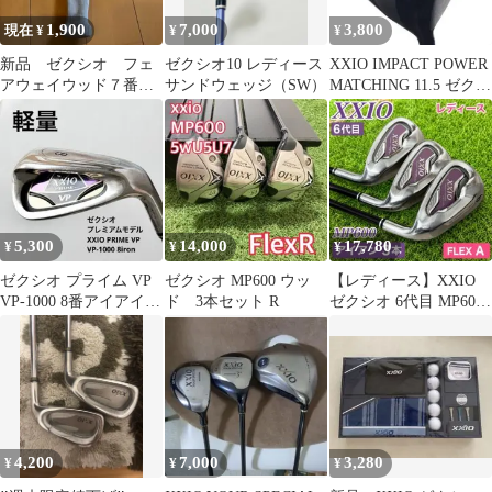
1,900
7,000
3,800
現在 ¥
¥
¥
新品 ゼクシオ フェ
ゼクシオ10 レディース
XXIO IMPACT POWER
アウェイウッド７番カ
サンドウェッジ（SW）
MATCHING 11.5 ゼクシ
バー
オ
5,300
14,000
17,780
¥
¥
¥
ゼクシオ プライム VP
ゼクシオ MP600 ウッ
【レディース】XXIO
VP-1000 8番アイアイ
ド 3本セット R
ゼクシオ 6代目 MP600
軽量 アイアン
アイアン3本 FLEX A
4,200
7,000
3,280
¥
¥
¥