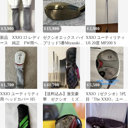
3,900
15,900
2,980
¥
¥
¥
新品 XXIO 13 レディ
ゼクシオエックス ハイ
XXIO ユーティリティ
ース 純正 FW用ヘッ
ブリッド5番Miyazaki
U6 20度 MP200 S
ドカバー 3番 7番 2個
AX-3 R
1,700
41,700
5,500
¥
¥
¥
XXIO ユーティリティ
【送料込み】激安豪
XXIO（ゼクシオ）5代
用 ヘッドカバー H5
華 ゼクシオ ミズ
目「The XXIO」ユーテ
ノ レディースゴルフ
ィリティ U8（23°） R
セット ゴルフバック
付き