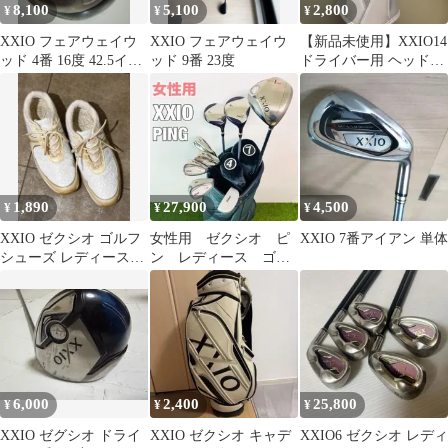
8,100
5,100
2,800
¥
¥
¥
XXIO フェアウェイウ
XXIO フェアウェイウ
【新品未使用】XXIO14
ッド 4番 16度 42.5イン
ッド 9番 23度
ドライバー用 ヘッドカ
チ R(専用カバー付)
バー ホワイト
1,890
27,900
4,500
¥
¥
¥
XXIO ゼクシオ ゴルフ
女性用 ゼクシオ ピ
XXIO 7番アイアン 単体
シューズ レディース
ン レディース ゴル
24cm
フクラブセット XXIO
PING 右
6,000
2,400
25,800
¥
¥
¥
XXIO ゼグシオ ドライ
XXIO ゼクシオ キャデ
XXIO6 ゼクシオ レディ