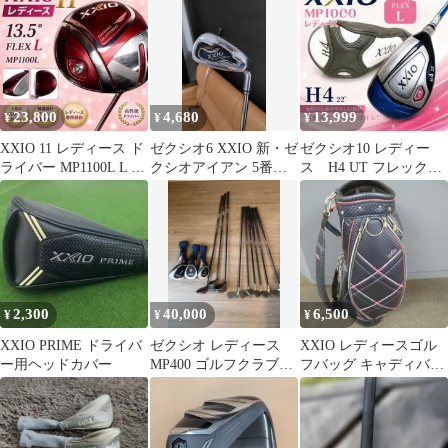
23,800
4,680
13,999
¥
¥
¥
XXIO 11 レディース ド
ゼクシオ6 XXIO 新・ゼ
ゼクシオ10 レディー
ライバー MP1100L L ボ
クシオアイアン 5番ア
ス H4 UT フレックス
ルドー ゼクシオ
イアン 950gh HL R
L
2,300
40,000
6,500
¥
¥
¥
XXIO PRIME ドライバ
ゼクシオ レディース
XXIO レディースゴル
ー用ヘッドカバー
MP400 ゴルフクラブ
フバッグ キャディバッ
フルセット
グ