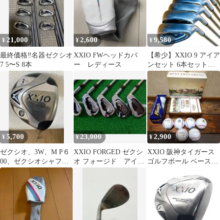
21,000
2,600
9,580
¥
¥
¥
最終価格‼️名器ゼクシオ
XXIO FWヘッドカバ
【希少】XXIO 9 アイア
7 5〜S 8本
ー レディース
ンセット 6本セット
PRO 890 GH
5,700
23,000
2,900
¥
¥
¥
ゼクシオ、3W、M P６
XXIO FORGED ゼクシ
XXIO 阪神タイガース
00、ゼクシオシャフト
オ フォージド アイア
ゴルフボール ベースボ
純正、S 1５度
ンセット
ール型 6球+ピナクル3
球