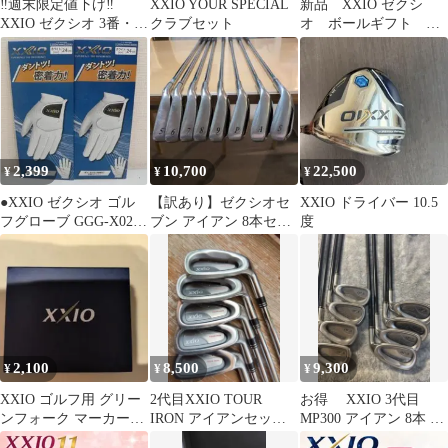
‼️週末限定値下げ‼️
XXIO YOUR SPECIAL
新品 XXIO ゼクシ
XXIO ゼクシオ 3番・4
クラブセット
オ ボールギフト
番アイアン 2本セット
GGF-F5502 2025モデル
2,399
10,700
22,500
¥
¥
¥
●XXIO ゼクシオ ゴル
【訳あり】ゼクシオセ
XXIO ドライバー 10.5
フグローブ GGG-X020
ブン アイアン 8本セッ
度
白 24cm 2個
ト
2,100
8,500
9,300
¥
¥
¥
XXIO ゴルフ用 グリー
2代目XXIO TOUR
お得 XXIO 3代目
ンフォーク マーカーセ
IRON アイアンセット6-
MP300 アイアン 8本 R
ット
Pの5本
5-9.P.A.S