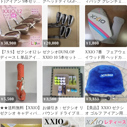
ト)アイアン 9本セット
グヘッドティ GGF-
ィバッグ グレンチェッ
（4〜9, P, A, S）
06110 ゴルフティー
ク 9.5型 4分割 ダンロ
ップ
38,900
20,000
1,800
¥
¥
¥
【7.9.S】ゼクシオ12 レ
ゼクシオDUNLOP
XXIO 7番 フェアウェ
ディース L 単品アイア
XXIO 10 5本セット ア
イウッド用 ヘッドカバ
ン 3本 XXIO12
イアンセット ゴルフ ク
ー
ラブ
5,500
3,500
3,333
¥
¥
¥
★★送料無料【XXIO】
お値引き：ゼクシオ リ
【美品】XXIO ゼクシ
ゼクシオ キャディバッ
バウンド ドライブ II
オ ゴルフ アイアン用
グ ゴルフバッグ レディ
ゴルフボールセット
ヘッドカバー ブルー フ
ース キルティング ピン
ァー素材