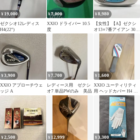
19,000
7,000
8,980
¥
¥
¥
ゼクシオ12レディス
XXIO ドライバー 10.5
【女性】【A】ゼクシ
H4(22°)
度
オ13⭐7番アイアン 30°
MP1300Lカーボン
3,900
7,700
1,600
¥
¥
¥
XXIO アプローチウェ
レディース用 ゼクシ
XXIO ユーティリティ
ッジ A
オ7 単品PWのみ 美品
用 ヘッドカバー H4 ゼ
クシオ
2,500
12,999
3,300
¥
¥
¥