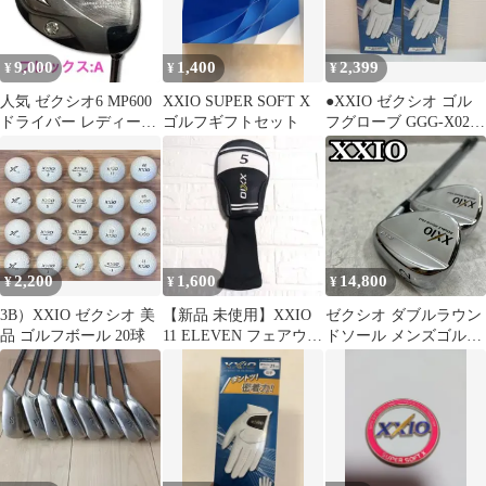
9,000
1,400
2,399
¥
¥
¥
人気 ゼクシオ6 MP600
XXIO SUPER SOFT X
●XXIO ゼクシオ ゴル
ドライバー レディース
ゴルフギフトセット
フグローブ GGG-X020
フレックスA XXIO
白 23cm 2個
2,200
1,600
14,800
¥
¥
¥
3B）XXIO ゼクシオ 美
【新品 未使用】XXIO
ゼクシオ ダブルラウン
品 ゴルフボール 20球
11 ELEVEN フェアウェ
ドソール メンズゴルフ
イウッド用 ヘッドカバ
ウェッジ2本セット
ー
S300 右利き用 AW SW
アプローチ サンド
XXIO DOUBLE
ROUND SOLE