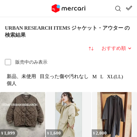
URBAN RESEARCH ITEMS ジャケット・アウター の
検索結果
並び替え
販売中のみ表示
新品、未使用
目立った傷や汚れなし
M
L
XL(LL)
個人
1,099
1,600
2,000
¥
¥
¥