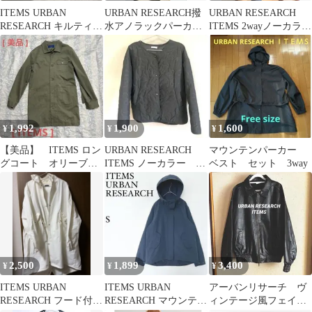
ITEMS URBAN
URBAN RESEARCH撥
URBAN RESEARCH
RESEARCH キルティン
水アノラックパーカ
ITEMS 2wayノーカラー
グジャケット XS
ー ベージュ
コート
1,992
1,900
1,600
¥
¥
¥
【美品】 ITEMS ロン
URBAN RESEARCH
マウンテンパーカー
グコート オリーブ
ITEMS ノーカラー 刺
ベスト セット 3way
38(M) Ladys
繍風ジャケット ブラ
ック
2,500
1,899
3,400
¥
¥
¥
ITEMS URBAN
ITEMS URBAN
アーバンリサーチ ヴ
RESEARCH フード付き
RESEARCH マウンテン
ィンテージ風フェイク