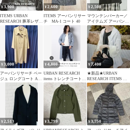
3,900
2,600
2,500
¥
¥
¥
ITEMS URBAN
ITEMS アーバンリサー
マウンテンパーカー／
RESEARCH 豚革レザー
チ MA-1 コート 40
アイテムズ アーバンリ
ライダースジャケット
サーチSサイズ ブラッ
濃茶
ク
3,000
4,800
7,400
¥
¥
¥
アーバンリサーチ ベー
URBAN RESEARCH
★新品★URBAN
ジュ ロングコート Aラ
items トレンチコート
RESEARCH ITEMS イ
インコート
ライトブルー
ージーケアメッシュパ
ーカー
2,513
3,799
3,750
¥
¥
¥