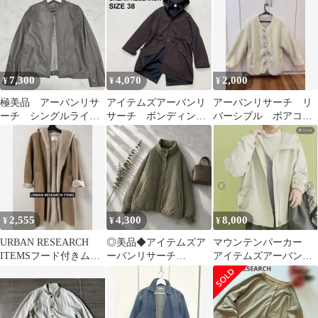
ド トレンチコート
7,300
4,070
2,000
¥
¥
¥
極美品 アーバンリサ
アイテムズアーバンリ
アーバンリサーチ リ
ーチ シングルライダ
サーチ ボンディング
バーシブル ボアコー
ースジャケット 羊
モッズコート ミリタ
ト
革 グレージュ レザ
リーコート（1295
ー
2,555
4,300
8,000
¥
¥
¥
URBAN RESEARCH
◎美品◆アイテムズア
マウンテンパーカー
ITEMSフード付きムー
ーバンリサーチ
アイテムズアーバンリ
トンコート
◆SORONA中綿スタン
サーチ
ドカラージャケットLK