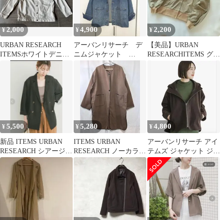
2,000
4,900
2,200
¥
¥
¥
URBAN RESEARCH
アーバンリサーチ デ
【美品】URBAN
ITEMSホワイトデニム
ニムジャケット
RESEARCHITEMS グレ
ジャケット
ZARA IENA ユナイテッ
ーモザイクカーディガ
ドアローズ
ンF
5,500
5,280
4,800
¥
¥
¥
新品 ITEMS URBAN
ITEMS URBAN
アーバンリサーチ アイ
RESEARCH シアージャ
RESEARCH ノーカラー
テムズ ジャケット ジャ
ケット （BLK）
ロングコート F 0130
ージメルトンフーディ
ー