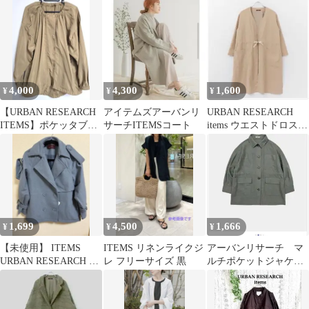
ナイロンロングコート
パーカー ネイビー S 春
レザージャケット 美
秋
品
4,000
4,300
1,600
¥
¥
¥
【URBAN RESEARCH
アイテムズアーバンリ
URBAN RESEARCH
ITEMS】ポケッタブル
サーチITEMSコート
items ウエストドロスト
ノーカラーブルゾン
Vネックコート
1,699
4,500
1,666
¥
¥
¥
【未使用】 ITEMS
ITEMS リネンライクジ
アーバンリサーチ マ
URBAN RESEARCH V
レ フリーサイズ 黒
ルチポケットジャケッ
ネックコート ピーコー
ト
ト