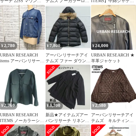
サーチ 22SS マウンテ
テムズ ノーカラーロン
ITEMS】中綿ジャケッ
ンパーカー ポリエステ
グコート F グレー
ト サイズF
ル100% ライトベージ
ュ M
2,780
7,800
24,000
¥
¥
¥
URBAN RESEARCH
アーバンリサーチアイ
URBAN RESEARCH ★
items アーバンリサーチ
テムズ ファー ダウンコ
羊革ジャケット
デニムジャケット F
ート サイズM
2,760
3,700
2,580
¥
¥
¥
URBAN RESEARCH
新品★アイテムズアー
アーバンリサーチアイ
ITEMS ノーカラーシャ
バンリサーチ リネンレ
テムズ キルティング
ツジャケット M 兼用
ーヨンジャケット ブラ
ライトダウンジャケッ
ック黒25SS
ト ブラウン