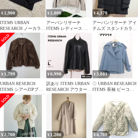
2512】
1,900
2,800
4,370
¥
¥
¥
ITEMS URBAN
アーバンリサーチ
アーバンリサーチ アイ
RESEARCH ノーカラ
ITEMS レディース レ
テムズ スタンドカラー
ー 黒 ブラックジャ
ザー ライダース シング
ダウンコート ジャケッ
ケット F
ル 38
ト F 黒
1,799
6,990
3,881
¥
¥
¥
URBAN RESERCH
訳あり ITEMS URBAN
◇ URBAN RESEARCH
ITEMS シアーZIPブル
RESEARCH アウター
ITEMS 長袖 ピーコー
ゾン
合成皮革 使用 シンプル
ト サイズ F ブルー レ
構造 前開き仕様 襟付き
ディース 【中古】
長袖 ジャケット
【1112180004989】
2,700
1,200
4,780
¥
¥
¥