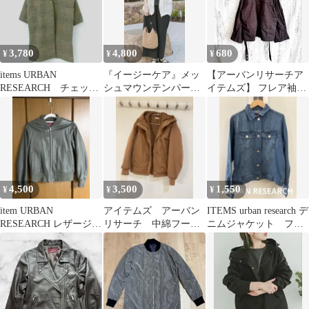
3,780
4,800
680
¥
¥
¥
items URBAN
『イージーケア』メッ
【アーバンリサーチア
RESEARCH チェック
シュマウンテンパーカ
イテムズ】 フレア袖ミ
柄オーバーサイズロン
ー(楽着シリーズ) White
リタリージャケット レ
グコート
ディース (M)
4,500
3,500
1,550
¥
¥
¥
item URBAN
アイテムズ アーバン
ITEMS urban research デ
RESEARCH レザージャ
リサーチ 中綿フード
ニムジャケット フリ
ケット（MA-1）
ジャケット ダウンジ
ーサイズ 美品
ャケット キャメル