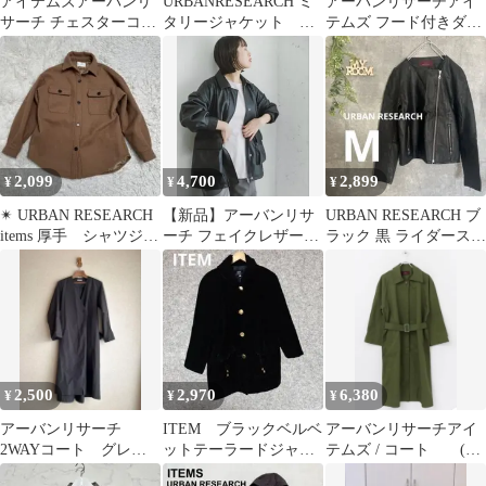
アイテムズアーバンリ
URBANRESEARCH ミ
アーバンリサーチアイ
サーチ チェスターコー
タリージャケット カ
テムズ フード付きダウ
ト ロング 黒 38 M
ーキ F 生地薄め 羽
ンジャケット
織り
2,099
4,700
2,899
¥
¥
¥
✴︎ URBAN RESEARCH
【新品】アーバンリサ
URBAN RESEARCH ブ
items 厚手 シャツジャ
ーチ フェイクレザージ
ラック 黒 ライダースジ
ケット ブラウン
ャケット レディース
ャケット レディース M
2,500
2,970
6,380
¥
¥
¥
アーバンリサーチ
ITEM ブラックベルベ
アーバンリサーチアイ
2WAYコート グレ
ットテーラードジャケ
テムズ / コート (新
ー ノーカラー フー
ット
品)