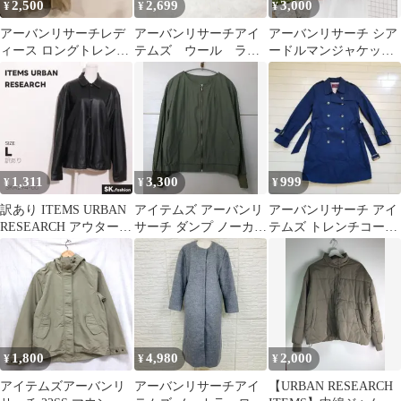
2,500
2,699
3,000
¥
¥
¥
アーバンリサーチレデ
アーバンリサーチアイ
アーバンリサーチ シア
ィース ロングトレンチ
テムズ ウール ライ
ードルマンジャケット
コート ベージュ
ダースジャケット 毛
ブラウン
皮 茶色 秋冬 S
1,311
3,300
999
¥
¥
¥
訳あり ITEMS URBAN
アイテムズ アーバンリ
アーバンリサーチ アイ
RESEARCH アウター
サーチ ダンプ ノーカラ
テムズ トレンチコート
ジャケット 合成皮革
ー ブルゾン ジャケット
紺 ネイビー S
カーキ
1,800
4,980
2,000
¥
¥
¥
アイテムズアーバンリ
アーバンリサーチアイ
【URBAN RESEARCH