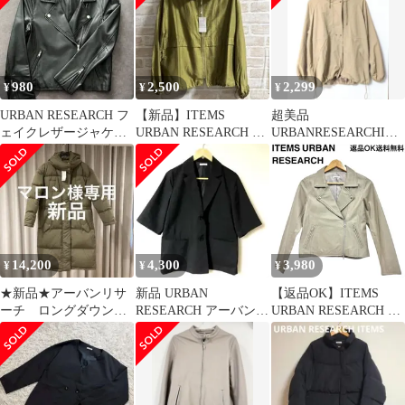
980
2,500
2,299
¥
¥
¥
URBAN RESEARCH フ
【新品】ITEMS
超美品
ェイクレザージャケッ
URBAN RESEARCH シ
URBANRESEARCHITE
ト サイズ38 ブラック
アーフードブルゾン
MS ベージュ マウン
テンパーカー F
14,200
4,300
3,980
¥
¥
¥
★新品★アーバンリサ
新品 URBAN
【返品OK】ITEMS
ーチ ロングダウンコ
RESEARCH アーバンリ
URBAN RESEARCH ア
ート カーキ フリーサ
サーチ 半袖ジャケット
イテムズ アーバンリサ
イズ
黒 フリー
ーチ ラムレザージャケ
ット IT16-27A006 レデ
ィース Sサイズ 羊革
【D467901185611ミ