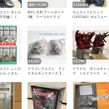
9,500
120,000
現在 ¥
¥
エスト ボトル
MTG 大判 アートボード
サムライスピリッツ
天空編～ ミル
3種 ラースのドラゴ
GANTAKU ガルフォー
ン 司令官グレヴェン
D. ウェラースタチュー
占有の兜
ィギュア
2,222
2,799
¥
¥
エスト ふくび
ドラゴンクエスト クリ
ドラクエ ボトルキャ
ャル メタルキ
スタルモンスターズ【キ
プ ミルドラース メ
 ８点セット
ラースコップ達セット】
リック シークレッ
変身