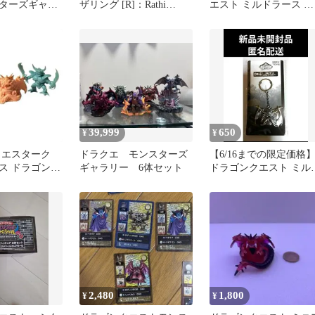
ターズギャラ
ザリング [R]：Rathi
エスト ミルドラース 変
ドラース
Dragon/ラースのドラゴン
身後 シール 当時物
1993
39,999
650
¥
¥
 エスターク
ドラクエ モンスターズ
【6/16までの限定価格
ス ドラゴンク
ギャラリー 6体セット
ドラゴンクエスト ミル
しゴム フィギ
ラース メタルキーホル
ー
2,480
1,800
¥
¥