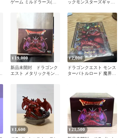
ゲーム ミルドラース(変
ックモンスターズギャラ
身後) Lv.4
リー つかいま＆キラース
コップ
19,000
2,000
¥
¥
】
新品未開封 ドラゴンク
ドラゴンクエスト モンス
ド
エスト メタリックモンス
ターバトルロード 魔界の
ダ
ターズギャラリー ミルド
王ミルドラース
ラース
1,600
21,500
¥
¥