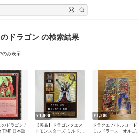
のドラゴン の検索結果
中のみ表示
1,800
1,300
¥
¥
スのドラゴン /
【美品】ドラゴンクエス
ドラクエ バトルロード
gon TMP 日本語
トモンスターズ ミルドラ
ミルドラース オルゴ
ース トレーディングバト
ミーラ+おまけ