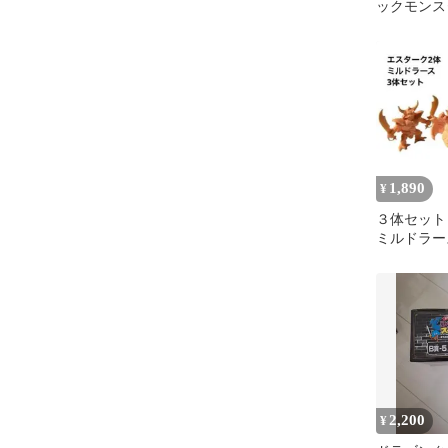
ックモンス
リー ミル
1,890
¥
３体セット
ミルドラー
エスト 消
ュア
2,200
¥