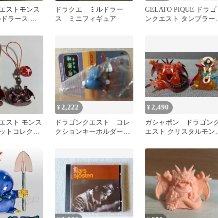
エストモンス
ドラクエ ミルドラー
GELATO PIQUE ドラゴ
ルドラース ト
ス ミニフィギュア
ンクエスト タンブラー
グカード
トロー付きジェラート
ケ
2,222
2,490
¥
¥
エスト モンス
ドラゴンクエスト コレ
ガシャポン ドラゴン
ットコレクシ
クションキーホルダー
エスト クリスタルモン
ラース 2種セ
キラースコップ
ターズミルドラース ゾ
マ