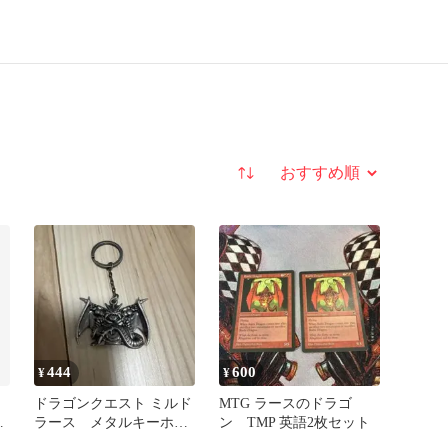
並び替え
444
600
¥
¥
ドラゴンクエスト ミルド
MTG ラースのドラゴ
デ
ラース メタルキーホル
ン TMP 英語2枚セット
ダー