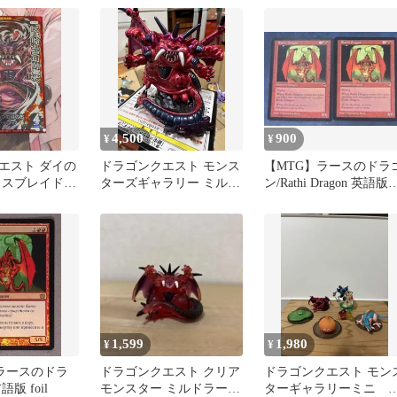
ルカード
4,500
900
¥
¥
エスト ダイの
ドラゴンクエスト モンス
【MTG】ラースのドラ
ロスブレイド
ターズギャラリー ミルド
ン/Rathi Dragon 英語
ス
ラースメタリック
2枚
1,599
1,980
¥
¥
D ラースのドラ
ドラゴンクエスト クリア
ドラゴンクエスト モン
版 foil
モンスター ミルドラース
ターギャラリーミニ 