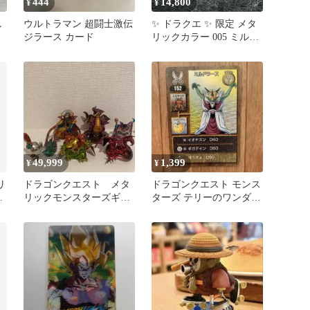
444
14,800
¥
¥
し
ウルトラマン 超闘士激伝
✨ ドラクエ ✨ 限定 メタ
ジラース カード
リックカラー 005 ミルド
ラース ソフビモンスター
49,999
1,399
¥
¥
リ
ドラゴンクエスト メタ
ドラゴンクエスト モンス
ラ
リックモンスターズギャ
ターズ テリーのワンダー
ム
ラリー 5点セット 魔
ランド ミルドラース キ
王系等 箱あり
ラ