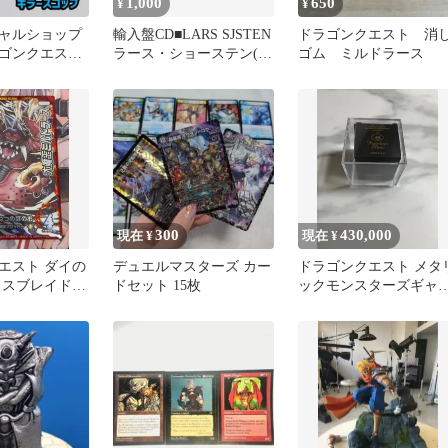
1,000
650
¥
¥
ャルショップ
輸入盤CD■LARS SJSTEN
ドラゴンクエスト 消
ゴンクエスト
ラース・ショーステン(p)
ゴム ミルドラース
モンスターズ
／early・
 キラースコッ
 ドラクエ グ
ギュア モンス
キャスト製 金
のプレゼント
300
430,000
現在 ¥
現在 ¥
エスト ダイの
デュエルマスターズ カー
ドラゴンクエスト メタ
ロスブレイド
ドセット 15枚
ックモンスターズギャ
ス ダークギ
リー プレミアムスライ
＋その他