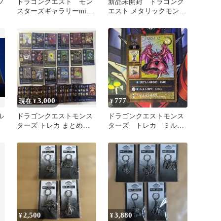
フ
ドラゴンクエスト モン
新品未開封 ドラゴンク
スターズギャラリーmini
エスト メタリックモンス
ミルドラース
ターズギャラリー ミルド
ラース
3,000
777
現在 ¥
¥
ル
ドラゴンクエストモンス
ドラゴンクエストモンス
ト
ターズ トレカ まとめ売
ターズ トレカ ミルド
り ミルドラース等
ラース 210
2,500
3,880
¥
¥