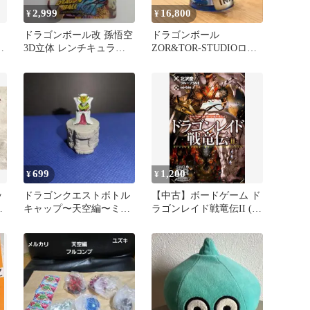
2,999
16,800
¥
¥
ドラゴンボール改 孫悟空
ドラゴンボール
ド
3D立体 レンチキュラー
ZOR&TOR-STUDIOロー
フ
ステッカー
ラースケーターの鳥山明
フィギュア
699
1,200
¥
¥
ッ
ドラゴンクエストボトル
【中古】ボードゲーム ド
タ
キャップ〜天空編〜ミル
ラゴンレイド戦竜伝II (ソ
ト
ドラース（メタリック
ード・ワールド2.0/スト
Ver）!!!
ーリー＆データブック)