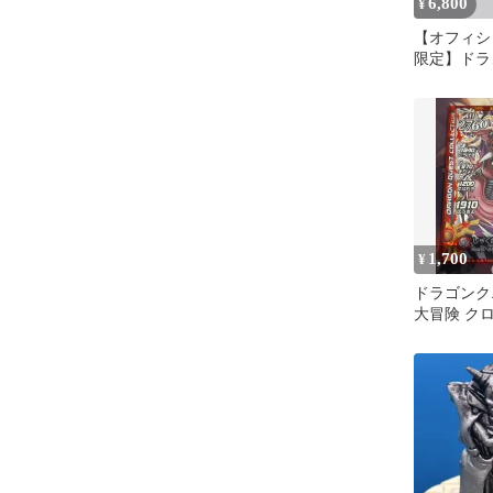
6,800
¥
【オフィシ
限定】ドラ
メタリック
ギャラリー
プ 【新品】
ッズ フィ
ター ダイ
属 自分へ
1,700
¥
ドラゴンク
大冒険 ク
ミルドラー
ガレア