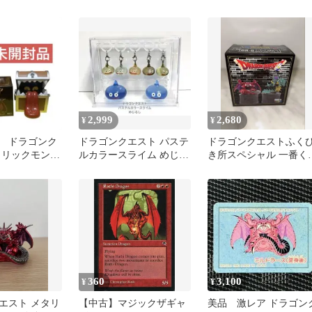
フィギュア
かフィギュア 6種セッ
2,999
2,680
¥
¥
 ドラゴンク
ドラゴンクエスト パステ
ドラゴンクエストふく
タリックモンス
ルカラースライム めじる
き所スペシャル 一番く
ラリー ミルド
しアクセサリー含む7点
B賞 ミルドラース オル
セット
デミーラ
360
3,100
¥
¥
エスト メタリ
【中古】マジックザギャ
美品 激レア ドラゴン