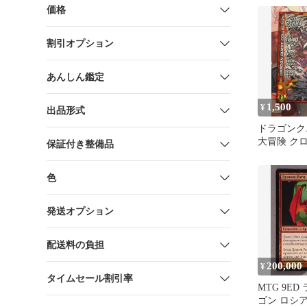
価格
割引オプション
あんしん鑑定
1,500
¥
出品形式
ドラゴンク
大冒険 ク
保証付き整備品
ミルドラー
色
発送オプション
配送料の負担
200,000
¥
タイムセール割引率
MTG 9E
ゴン ロシア語