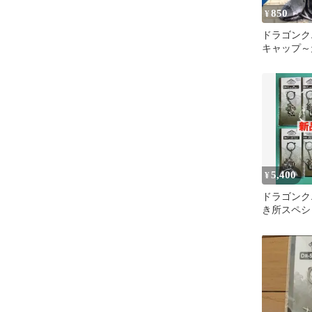
850
¥
ドラゴンク
キャップ～
ドラース
5,400
¥
ドラゴンク
き所スペシ
ーホルダー