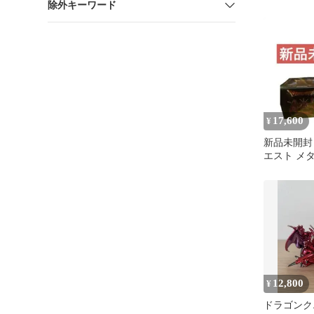
除外キーワード
17,600
¥
新品未開封
エスト メ
ターズギャ
ラース
12,800
¥
ドラゴンク