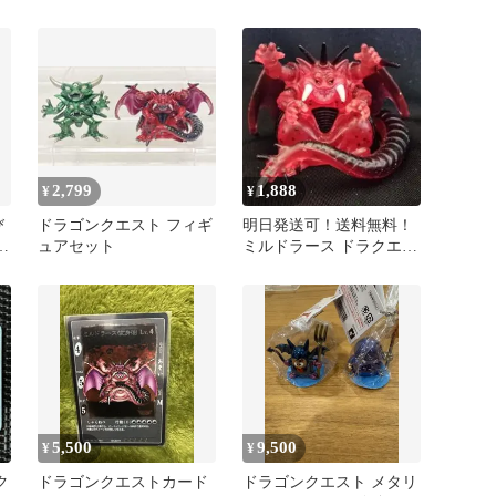
ト
プセルバージョン 天空編
ミルドラース
2,799
1,888
¥
¥
び
ドラゴンクエスト フィギ
明日発送可！送料無料！
じ
ュアセット
ミルドラース ドラクエ
ゴ
クリアモンスターズ
5,500
9,500
¥
¥
ク
ドラゴンクエストカード
ドラゴンクエスト メタリ