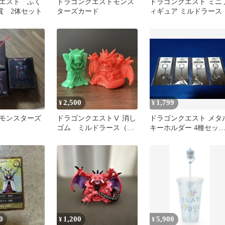
エスト ふく
ドラゴンクエストモンス
ドラゴンクエスト ミニ
賞 2体セット
ターズカード
ィギュア ミルドラース
2,500
1,799
¥
¥
モンスターズ
ドラゴンクエストⅤ 消し
ドラゴンクエスト メタ
ゴム ミルドラース（緑
キーホルダー 4種セッ
橙・イメージカラー）2
(02)
種セット
0
1,200
5,900
¥
¥