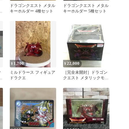
ドラゴンクエスト メタル
ドラゴンクエスト メタル
ス
キーホルダー 4種セット
キーホルダー 5種セット
ピ
1,700
22,000
¥
¥
ク
ミルドラース フィギュア
［完全未開封］ドラゴン
ス
ドラクエ
クエスト メタリックモン
ー
スターズギャラリー ミル
ドラース