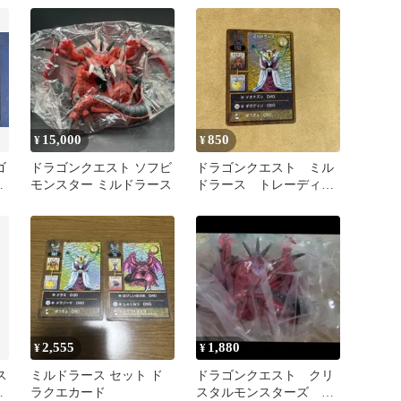
15,000
850
¥
¥
ゴ
ドラゴンクエスト ソフビ
ドラゴンクエスト ミル
版
モンスター ミルドラース
ドラース トレーディン
グカード
2,555
1,880
¥
¥
ス
ミルドラース セット ド
ドラゴンクエスト クリ
ほ
ラクエカード
スタルモンスターズ カ