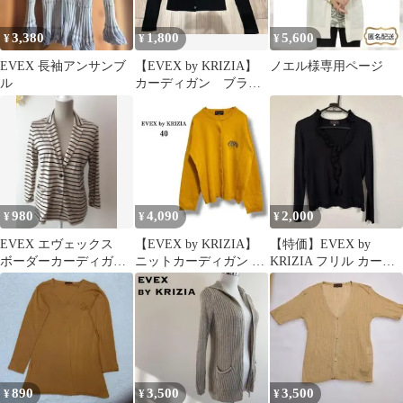
3,380
1,800
5,600
¥
¥
¥
EVEX 長袖アンサンブ
【EVEX by KRIZIA】
ノエル様専用ページ
ル
カーディガン ブラッ
ク ショート丈
980
4,090
2,000
¥
¥
¥
EVEX エヴェックス
【EVEX by KRIZIA】
【特価】EVEX by
ボーダーカーディガ
ニットカーディガン マ
KRIZIA フリル カーデ
ン 羽織り リヨセ
スタード ヒョウ 刺
ィガン ブラック サイズ
ル
繍 毛
40
890
3,500
3,500
¥
¥
¥