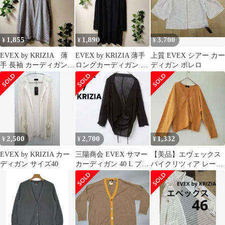
1,855
1,890
3,700
¥
¥
¥
EVEX by KRIZIA 薄
EVEX by KRIZIA 薄手
上質 EVEX シアー カー
手 長袖 カーディガン
ロングカーディガン 羽
ディガン ボレロ
ライトグレー 迷彩柄
織り 黒 40
織り
2,500
2,700
1,332
¥
¥
¥
EVEX by KRIZIA カー
三陽商会 EVEX サマー
【美品】エヴェックス
ディガン サイズ40
カーディガン 40 L ブラ
バイクリツィア レース
ック リネン混 シアー
ニットカーディガン 46
オレンジ