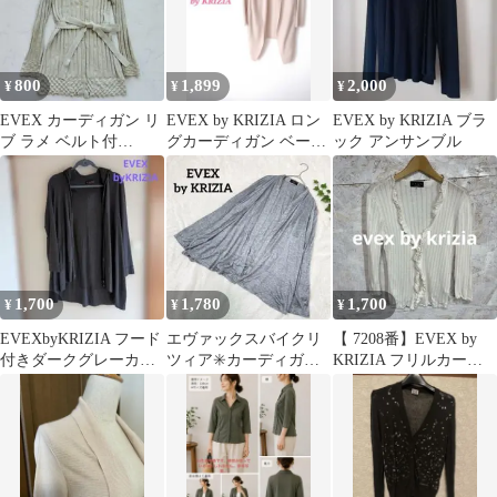
レディース 44 大きいサ
イズ タグ付き
800
1,899
2,000
¥
¥
¥
EVEX カーディガン リ
EVEX by KRIZIA ロン
EVEX by KRIZIA ブラ
ブ ラメ ベルト付
グカーディガン ベージ
ック アンサンブル
40（F471）
ュ L シンプル
1,700
1,780
1,700
¥
¥
¥
EVEXbyKRIZIA フード
エヴァックスバイクリ
【 7208番】EVEX by
付きダークグレーカー
ツィア✳️カーディガン
KRIZIA フリルカーデ
ディガン 42号 L相当
羽織 長袖 薄手 ボタン
ィガン ホワイト 40
レス XL