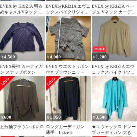
EVEX by KRIZIA 明る
EVEXbyKRIZIA エヴェ
EVEX by KRIZIA ベー
めキャメルVネック 長
ックスバイクリツィア
ジュ Vネック カーディ
袖ロングカーディガン
フルジップロングカー
ガン 40
40
ディガン
7%OFF
4,500
4,000
1,200
¥
¥
¥
EVEX長袖 カーディガ
EVEX ウエストリボン
EVEX by KRIZIA エヴ
ン スナップボタン
付きブラウンニット
ェックスバイクリツィ
ア カーディガン 無地
イエロー 40サイズ レデ
ィース 古着 レトロ シ
ンプル
600
1,050
3,500
¥
¥
¥
五分袖ブラウン ボレロ
ロングカーディガン
★エヴェックス ドレー
薄手 L size☆
プカーディガン 大きい