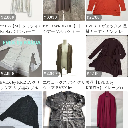
2,880
3,099
2,780
¥
¥
¥
zY168【M】クリツィア
EVEXbyKRIZIA【L】
EVEX エヴェックス 長
Krizia ボタンカーディ
シアー Vネック カーデ
袖カーディガン オレン
ガン イタリア製
ィガン/キュプラ
ジ Vネック 薄手 42
2,880
2,900
4,180
¥
¥
¥
EVEX by KRIZIA クリ
エヴェックス バイ クリ
美品【EVEX by
ッツア リブ編み ブルー
ツィア EVEX by
KRIZIA】ドレープロン
ラメ カーディガン
KRIZIA カーディガン
グカーディガン 42 ブラ
44 茶色 ブラウン フー
ウン
ド付き 長袖 無地 /KK
■ECA007