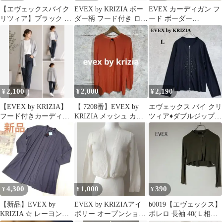
【エヴェックスバイク
EVEX by KRIZIA ボー
EVEX カーディガン フ
リツィア】ブラック ニ
ダー柄 フード付き ロン
ード ボーダー
ット コーディガン 冷房
グカーディガン 42
40（F194）
対策 ウール
2,100
2,000
2,190
¥
¥
¥
【EVEX by KRIZIA】
【 7208番】EVEX by
エヴェックス バイ クリ
フード付きカーディガ
KRIZIA メッシュ カー
ツィア♦︎ダブルジップ
ン 羽織グレー 大きめ
ディガン 春夏
ニットブルゾン L ブラ
ック
4,300
1,000
390
¥
¥
¥
【新品】EVEX by
EVEX by KRIZIAアイ
b0019【エヴェックス】
KRIZIA ☆ レーヨンフ
ボリー オープンショー
ボレロ 長袖 40(Ｌ相当)