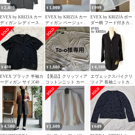
2,400
1,000
999
¥
¥
¥
EVEX by KRIZIA カー
EVEX by KRIZIA カー
EVEX by KRIZIA ボー
ディガン レディース
ディガン ベージュ×イ
ダー柄 フード付きカー
【古着】【中古】【送
エロー 46
ディガン 白 46
料無料】
480
1,600
4,100
¥
¥
¥
EVEX ブラック 半袖カ
【美品】クリッツィア
エヴェックスバイクリ
ーディガン サイズ40 Ｖ
コットンニット カーデ
ツィア 長袖ニットカー
ネック ハート刺繍
ィガン
ディガン ブラウン 40
ニット
C5271
4,580
1,600
649
¥
¥
¥