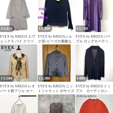
M
1,420
1,490
1,700
¥
¥
¥
EVEX by KRIZIA エヴ
EVEX by KRIZIAシル
EVEX by KRIZIA パー
ェックス バイ クリツィ
ク混+ビーズの素敵な黒
プル ロングカーディガ
ア 春夏★ ドレープ ロ
カーディガン40 L春夏
ン クーラー対策 40
ング カーディガン
Sz.40 レディース 灰
1,500
2,380
480
¥
¥
¥
EVEX by KRIZIA レオ
EVEX by KRIZIA ニッ
EVEX by KRIZIA トッ
パード柄フリル カーデ
トジャケット 42サイズ
プス カーディガン
ィガン M レディース
ラメ 長袖