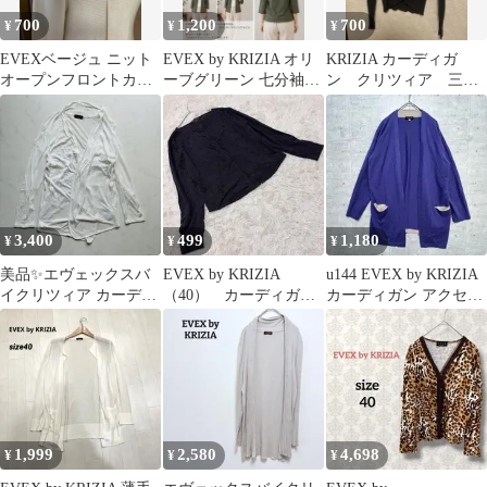
700
1,200
700
¥
¥
¥
EVEXベージュ ニット
EVEX by KRIZIA オリ
KRIZIA カーディガ
オープンフロントカー
ーブグリーン 七分袖シ
ン クリツィア 三陽
ディガン綿100%
ャツ 綿100%
商会
3,400
499
1,180
¥
¥
¥
美品✨エヴェックスバ
EVEX by KRIZIA
u144 EVEX by KRIZIA
イクリツィア カーディ
（40） カーディガ
カーディガン アクセン
ガン シアー 白
ン 花柄 刺繍 ボタ
ト カジュアル
44（H555）
ン
1,999
2,580
4,698
¥
¥
¥