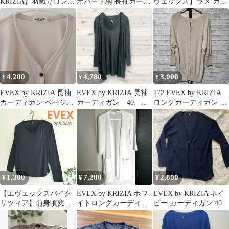
KRIZIA】羽織りロング
オパード柄 長袖カーデ
ヴェックス】ラメ カー
カーディガン フードあ
ィガン 42
ディガン 黒 L
り
4,200
4,780
3,000
¥
¥
¥
EVEX by KRIZIA 長袖
EVEX by KRIZIA 長袖
172 EVEX by KRIZIA
カーディガン ベージュ
カーディガン 40
ロングカーディガン ベ
40
黒 フード付き 羽織り
ージュ サイズ七分袖
1,300
7,280
2,800
¥
¥
¥
【エヴェックスバイク
EVEX by KRIZIA ホワ
EVEX by KRIZIA ネイ
リツィア】前身頃変形
イトロングカーディガ
ビー カーディガン 40
ドレープ 長袖 薄
ン サイズ42
手 カーディガン