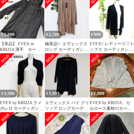
ガン
1,080
2,500
999
¥
¥
¥
【美品】 EVEX in
極美品✨ エヴェックス
EVEX✨レディース♡ト
KRIZIA 薄手 カーデ
ロング カーディガン ベ
ップス カーディガン 長
ィガン グレー 42
ージュ ウール 大きめ
袖 黒（40）綺麗め
羽織
3,580
1,999
1,900
¥
¥
¥
EVEX by KRIZIA ラメ
エヴェックス バイ クリ
EVEX by KRIZIA、セ
ボレロ カーディガン 羽
ツィア ロングカーディ
ルロース素材のカーデ
織り 黒 40
ガン 42 ブラック黒 L
ィガン。
XL