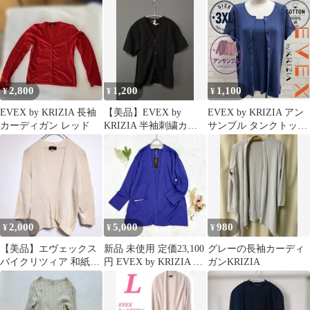
ライス カーディガン
トカーディガン40#262
薄手 カーディガン
2,800
1,200
1,100
¥
¥
¥
EVEX by KRIZIA 長袖
【美品】EVEX by
EVEX by KRIZIA アン
カーディガン レッド
KRIZIA 半袖刺繍カー
サンブル タンクトップ
ディガン タオル生地 ★
カーディガン ネイビー
2,000
5,000
980
¥
¥
¥
【美品】エヴェックス
新品 未使用 定価23,100
グレーの長袖カーディ
バイクリツィア 和紙混
円 EVEX by KRIZIA エ
ガンKRIZIA
ニットカーディガン 日
ヴェックス バイ クリツ
本製 L相当
ィア 長袖 カーディガン
前開き 羽織り ウール混