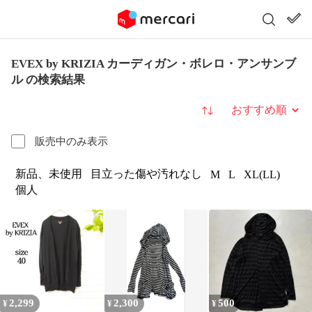
EVEX by KRIZIA カーディガン・ボレロ・アンサンブ
ル の検索結果
並び替え
販売中のみ表示
新品、未使用
目立った傷や汚れなし
M
L
XL(LL)
個人
2,299
2,300
500
¥
¥
¥