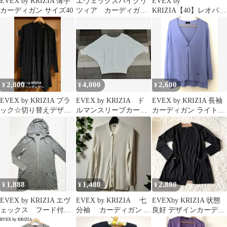
EVEX by KRIZIA 薄手
エヴェックスバイクリ
EVEX by
カーディガン サイズ40
ツィア カーディガ
KRIZIA【40】レオパー
ン 羽織 ミドル丈
ド柄カーディガン アン
薄手 オフィカジ L
ゴラ混 伸縮性
2,800
4,000
2,600
¥
¥
¥
EVEX by KRIZIA ブラ
EVEX by KRIZIA ド
EVEX by KRIZIA 長袖
ック☆切り替えデザイ
ルマンスリーブカーデ
カーディガン ライトブ
ン☆カーディガンサイ
ィガン
ルー 42
ズ44
1,888
1,480
2,880
¥
¥
¥
EVEX by KRIZIA エヴ
EVEX by KRIZIA 七
EVEXby KRIZIA 状態
ェックス フード付き
分袖 カーディガン
良好 デザインカーディ
ロングカーディガン
アイボリー系 40
ガン