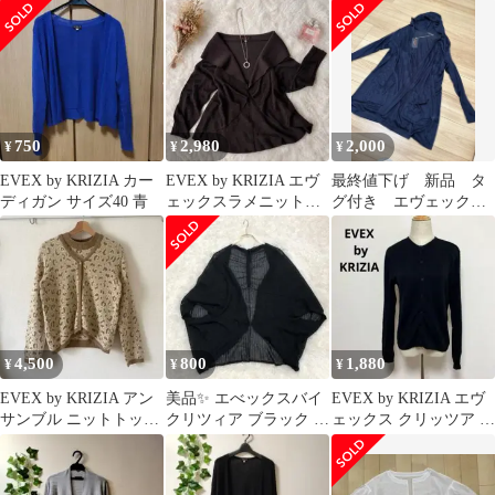
L ターコイズブルー 羽
織り冷房対策
750
2,980
2,000
¥
¥
¥
EVEX by KRIZIA カー
EVEX by KRIZIA エヴ
最終値下げ 新品 タ
ディガン サイズ40 青
ェックスラメニットボ
グ付き エヴェック
レロ カーディガン40 茶
ス ロングカーディガ
ン フード
4,500
800
1,880
¥
¥
¥
EVEX by KRIZIA アン
美品✨ エべックスバイ
EVEX by KRIZIA エヴ
サンブル ニットトップ
クリツィア ブラック カ
ェックス クリッツア 黒
ス ヒョウ柄 レオパード
ーディガン 透け感
カーディガン 40