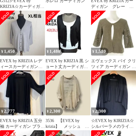
G5123*EVEX by
ボレロ カーディガン
EVEX by KRIZIA カー
KRIZIA☆カーディガン
ディガン グレー
☆40☆毛☆アニマル☆
花 42 XL
茶系
1,450
1,480
1,580
¥
¥
¥
EVEX by KRIZIA レデ
EVEX by KRIZIA 黒 シ
エヴェックス バイ クリ
ィースカーディガン
ョート丈カーディガン
ツィア カーディガン 麻
大きいサイズ XL相当
42 羽織り 薄手
茶 ブラウン 七分袖
2,777
2,300
2,300
¥
¥
¥
EVEX by KRIZIA 五分
3536 【EVEX by
☆EVEX by KIRIZIA☆
袖 カーディガン ブラッ
krizia】 メッシュ ボ
シルバーラメのライン
ク 42
レロ 40 ベージュ
がオシャレなカーディ