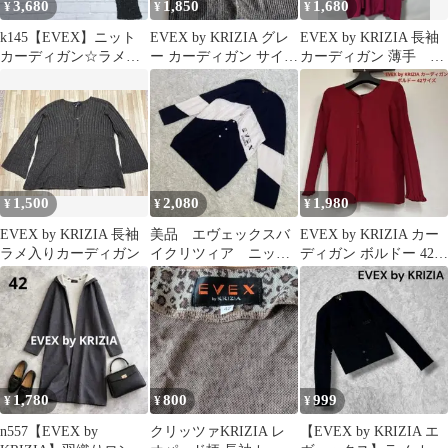
3,680
1,850
1,680
¥
¥
¥
k145【EVEX】ニット
EVEX by KRIZIA グレ
EVEX by KRIZIA 長袖
カーディガン☆ラメ
ー カーディガン サイズ
カーディガン 薄手 サ
厚手 黒 M モヘヤ混
40
イズ40
1,500
2,080
1,980
¥
¥
¥
EVEX by KRIZIA 長袖
美品 エヴェックスバ
EVEX by KRIZIA カー
ラメ入りカーディガン
イクリツィア ニット
ディガン ボルドー 42サ
カーディガン 白ネイ
イズ
ビー ロゴ 40 L
1,780
800
999
¥
¥
¥
n557【EVEX by
クリッツァKRIZIA レ
【EVEX by KRIZIA エ