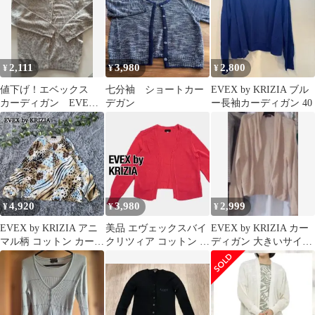
2,111
3,980
2,800
¥
¥
¥
値下げ！エベックス
七分袖 ショートカー
EVEX by KRIZIA ブル
カーディガン EVEX
デガン
ー長袖カーディガン 40
豹柄 KRIZA 三陽商会
4,920
3,980
2,999
¥
¥
¥
EVEX by KRIZIA アニ
美品 エヴェックスバイ
EVEX by KRIZIA カー
マル柄 コットン カーデ
クリツィア コットン リ
ディガン 大きいサイズ
ィガン ヒョウ柄 綿
ブ Vネック 長袖カーデ
46 日本製 薄手 夏
ィガン40