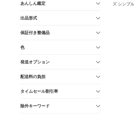
あんしん鑑定
ズ シンプル
ジュアル 
ツ サイズ
出品形式
レディース 
【15082600
保証付き整備品
色
発送オプション
配送料の負担
タイムセール割引率
除外キーワード