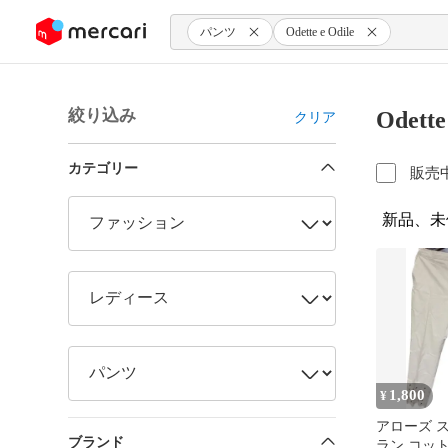
ンツにスキップ
パンツ
Odette e Odile
絞り込み
Odet
クリア
カテゴリー
販売
新品、未
1,800
¥
アローズ 
ブランド
ラン コッ