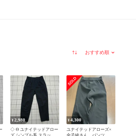
並び替え
2,980
4,300
¥
¥
ー
◇ Θ ユナイテッドアロー
ユナイテッドアローズ×
ズ シンプル系 スラック
金子綾さん パンツ