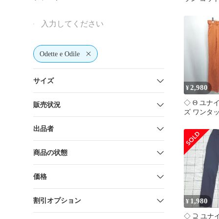
ージュ L
Odette e Odile
サイズ
2,980
¥
◇ Θ ユ
販売状況
ズ ワンタ
ルスラック
出品者
ズ40 オレ
ース E
【15071600
商品の状態
価格
割引オプション
1,980
¥
◇ ⊇ ユ