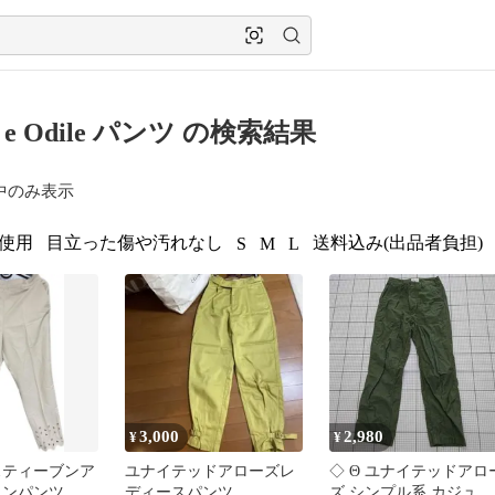
te e Odile パンツ の検索結果
中のみ表示
使用
目立った傷や汚れなし
送料込み(出品者負担)
S
M
L
3,000
2,980
¥
¥
スティーブンア
ユナイテッドアローズレ
◇ Θ ユナイテッドアロ
トンパンツ ベ
ディースパンツ
ズ シンプル系 カジュア