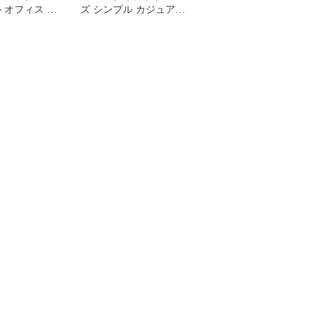
 オフィス カ
ズ シンプル カジュアル
テーパードパン
スラックスパンツ サイズ
M ネイビー系
L レッド系 メンズレディ
E
ース E
31295】
【1506190001036】