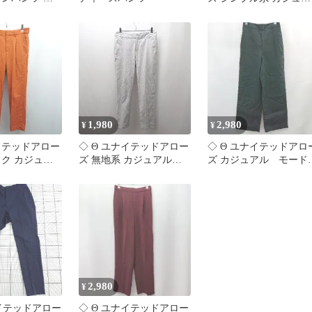
サイズ
ルパンツ サイズ34 カー
キ系 レディース E
【1509190038491】
1,980
2,980
¥
¥
ナイテッドアロー
◇ Θ ユナイテッドアロー
◇ Θ ユナイテッドアロ
ック カジュア
ズ 無地系 カジュアルス
ズ カジュアル モード
スパンツ サイ
ラックスパンツ サイズ36
ストレートスラックス
ンジ系 レディ
グレー系 レディース E
ンツ サイズ表記なし ブ
【1507030002657】
ラック系 レディース E
32210】
【1507080007879】
2,980
¥
ナイテッドアロー
◇ Θ ユナイテッドアロー