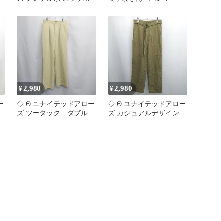
スパンツ サイズ38 ネイ
ビー系 レディース E
【1511250002762】
2,980
2,980
¥
¥
ー
◇ Θ ユナイテッドアロー
◇ Θ ユナイテッドアロー
系
ズ ツータック ダブルボ
ズ カジュアルデザイン
パ
タン スラックス サイズS
ストレートカジュアルパ
イエロー系 メンズレディ
ンツ サイズ38 カーキー
ース E
系 メンズ レディース E
【1505130006612】
【1507160018122】