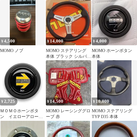
3本スポーク
4,500
14,000
4,000
¥
¥
¥
MOMO ノブ
MOMO ステアリング
MOMO ホーンボタン
本体 ブラック シルバー
本体
3本スポーク
2,725
14,500
10,000
¥
¥
¥
ＭＯＭＯホーンボタ
MOMO レーシンググロ
MOMO ステアリング
ン イエローアロー
ーブ 赤
TYP D35 本体
ＨＢ０１