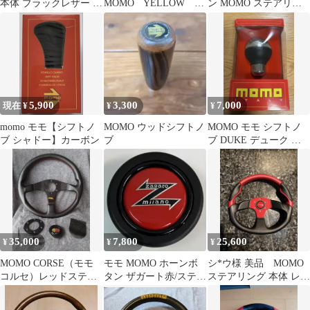
本体 ブラックレザー レ
MOMO YELLOW
ン MOMO ステアリン
ッドステッチ 350㎜
HB-03
グ ハンドル 本体
5,900
3,300
7,000
現在 ¥
¥
¥
momo モモ【シフトノ
MOMO ウッドシフトノ
MOMO モモ シフトノ
ブ シャドー】カーボン
ブ
ブ DUKE デューク ク
ローム/レザーSK93
35,000
7,800
25,600
¥
¥
¥
MOMO CORSE（モモ
モモ MOMO ホーンボ
シ*ウ様 美品 MOMO
コルセ）レッドステッ
タン ザガート赤/ステア
ステアリング 本体 レッ
チ 純正ホーンボタン付
リング/アルファロメ
ド ブラック
オ/FIAT