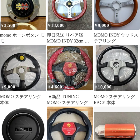
3,500
18,000
9,000
¥
¥
¥
momo ホーンボタン モ
即日発送 リペア済
MOMO INDY ウッドス
モ
MOMO INDY 32cm ウ
テアリング
ッドステアリング 81-7
9,000
4,600
10,000
¥
¥
¥
MOMO ステアリング
⚫︎新品 TUNING
MOMO ステアリング
本体
MOMO ステアリングカ
RACE 本体
バー Sサイズ レッド⚫︎