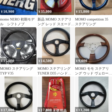
10,900
35,000
15,800
¥
¥
¥
momo NERO 初期モデ
新品 MOMO ステアリ
MOMO competition 35
ル シフトノブ
ング レッド スエード
ステアリング
29cm
15,000
14,500
9,000
¥
¥
¥
MOMO ステアリング
MOMO ステアリング
MOMO モモ ステアリ
TYP V35
TUNER D35 ハンドル
ング ウッド ヴェローチ
レッドステッチ
ェ
17,000
17,800
13,200
¥
¥
¥