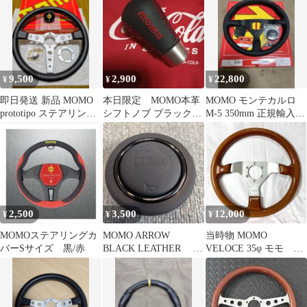
ーン
9,500
2,900
22,800
¥
¥
¥
即日発送 新品 MOMO
本日限定 MOMO本革
MOMO モンテカルロ
prototipo ステアリング
シフトノブ ブラックレ
M-5 350mm 正規輸入品
35cm
ザー レッドステッチ
新品未使用
2,500
3,500
12,000
¥
¥
¥
MOMOステアリングカ
MOMO ARROW
当時物 MOMO
バーSサイズ 黒/赤
BLACK LEATHER
VELOCE 35φ モモ ヴ
MOMOホーンボタン
ェローチェ ウッドステ
アリング