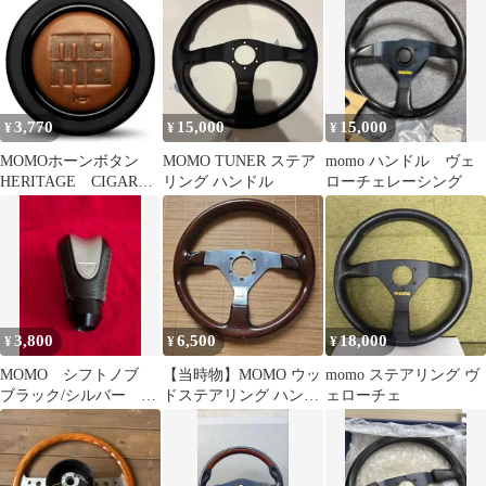
3,770
15,000
15,000
¥
¥
¥
MOMOホーンボタン
MOMO TUNER ステア
momo ハンドル ヴェ
HERITAGE CIGAR
リング ハンドル
ローチェレーシング
LEATHER HB-25
3,800
6,500
18,000
¥
¥
¥
MOMO シフトノブ
【当時物】MOMO ウッ
momo ステアリング ヴ
ブラック/シルバー モ
ドステアリング ハンド
ェローチェ
モ
ル 本体