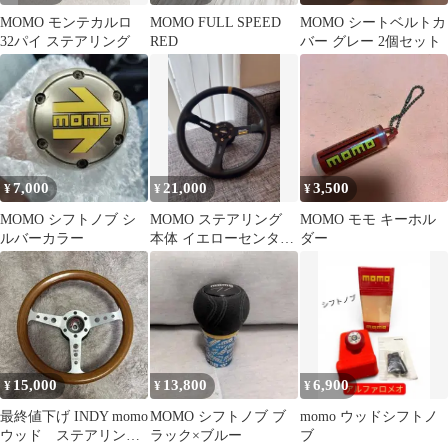
MOMO モンテカルロ
MOMO FULL SPEED
MOMO シートベルトカ
32パイ ステアリング
RED
バー グレー 2個セット
7,000
21,000
3,500
¥
¥
¥
MOMO シフトノブ シ
MOMO ステアリング
MOMO モモ キーホル
ルバーカラー
本体 イエローセンター
ダー
マーク
15,000
13,800
6,900
¥
¥
¥
最終値下げ INDY momo
MOMO シフトノブ ブ
momo ウッドシフトノ
ウッド ステアリング
ラック×ブルー
ブ