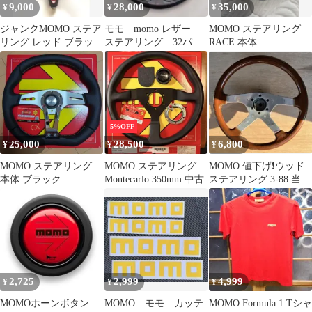
9,000
28,000
35,000
¥
¥
¥
ジャンクMOMO ステア
モモ momo レザー
MOMO ステアリング
リング レッド ブラック
ステアリング 32パ
RACE 本体
本体
イ ヴェローチェ 希
少 32cm
5%OFF
25,000
28,500
6,800
¥
¥
¥
MOMO ステアリング
MOMO ステアリング
MOMO 値下げ❗️ウッド
本体 ブラック
Montecarlo 350mm 中古
ステアリング 3-88 当時
物
2,725
2,999
4,999
¥
¥
¥
MOMOホーンボタン
MOMO モモ カッテ
MOMO Formula 1 Tシャ