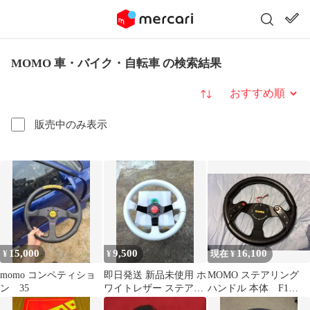
MOMO 車・バイク・自転車 の検索結果
並び替え
販売中のみ表示
15,000
9,500
16,100
¥
¥
現在 ¥
momo コンペティショ
即日発送 新品未使用 ホ
MOMO ステアリング
ン 35
ワイトレザー ステアリ
ハンドル 本体 F1
ング 32cm ディープコ
CONCEPT