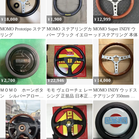
18,000
1,900
12,999
¥
¥
¥
MOMO Prototipo ステア
MOMO ステアリングカ
MOMO Super INDY ウ
リング
バー ブラック イエロー
ッドステアリング 本体
2,700
22,946
14,000
¥
¥
¥
ＭＯＭＯ ホーンボタ
モモ ヴェローチェ レー
MOMO INDY ウッドス
ン シルバーアロー
シング 正規品 日本正規
テアリング 350mm シ
ＨＢ０２
輸入品 保証書有
ルバースポーク イタリ
ア製