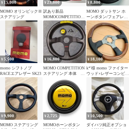
15,000
23,800
8,800
¥
¥
¥
MOMO オリンピックⅢ
訳あり新品
MOMO ダットサン ホ
ステアリング
MOMOCOMPETITION
ーンボタン/フェアレデ
モモコンペティション
ィ/ケンメリ/ハコスカ
35φ 日本正規品
GTR
5,500
16,800
18,100
¥
¥
¥
momo シフトノブ
MOMO COMPETITION
k*'様 momo ファイター
RACEエアレザー SK23
ステアリング 本体
ウッド×レザーコンビス
350mm
テアリング 35φ モモス
9,900
2,725
10,500
¥
¥
¥
MOMO ステアリング
MOMOホーンボタン
ダイハツ純正オプショ