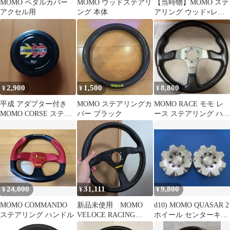
MOMO ペダルカバー
MOMO ウッドステアリ
【当時物】MOMO ステ
アクセル用
ング 本体
アリング ウッド×レザ
ー コンビ 97年製 ファ
イター
2,900
1,500
8,800
¥
¥
¥
平成 アダプター付き
MOMO ステアリングカ
MOMO RACE モモ レ
MOMO CORSE ステア
バー ブラック
ース ステアリング ハン
リング ホーンボタン 本
ドル Φ35
体
24,000
31,111
9,800
¥
¥
¥
MOMO COMMANDO
新品未使用 MOMO
d10) MOMO QUASAR 2
ステアリング ハンドル
VELOCE RACING
ホイール センターキャ
320mm 箱有り
ップ 2個