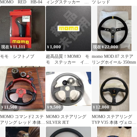
MOMO RED HB-04
ィングステッカー イ
ツ レッド
エロー
11,111
1,000
22,000
現在 ¥
¥
現在 ¥
モモ シフトノブ
超高品質！MOMO モ
momo MOD.07 ステア
モ ステッカー イエ
リングホイール 350mm
ロー 1枚 縦21mm×
横110mm
11,500
9,500
12,000
¥
¥
¥
MOMO コマンド2 ステ
MOMO ステアリング
MOMO ステアリング
アリング レッド 本体
SILVER JET
TYP V35 本体 ヴェロー
ae86用ボス 35φ
チェ