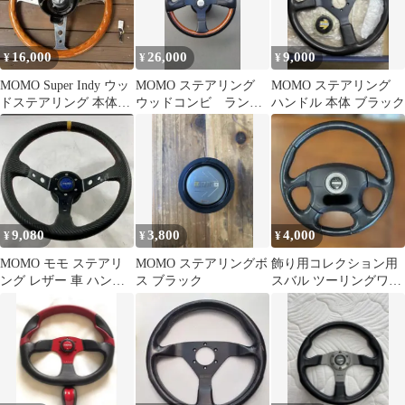
16,000
26,000
9,000
¥
¥
¥
MOMO Super Indy ウッ
MOMO ステアリング
MOMO ステアリング
ドステアリング 本体
ウッドコンビ ランク
ハンドル 本体 ブラック
パジェロミニ前期型
ル70 30thで使用
9,080
3,800
4,000
¥
¥
¥
MOMO モモ ステアリ
MOMO ステアリングボ
飾り用コレクション用
ング レザー 車 ハンド
ス ブラック
スバル ツーリングワゴ
ル レース スポーツ カ
ン純正MOMO ステアリ
ー用品
ング 本体