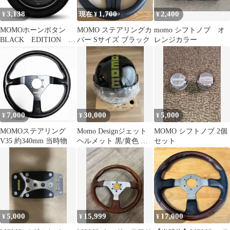
3,138
1,700
2,400
¥
現在 ¥
¥
MOMOホーンボタン
MOMO ステアリングカ
momo シフトノブ オ
BLACK EDITION
バー Sサイズ ブラック
レンジカラー
HB-23
7,000
30,000
5,000
¥
¥
¥
MOMOステアリング
Momo Designジェット
MOMO シフトノブ 2個
V35 約340mm 当時物
ヘルメット 黒/黄色 未
セット
使用
5,000
15,999
17,000
¥
¥
¥