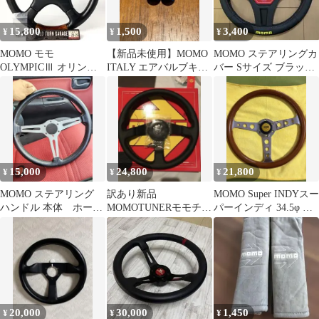
15,800
1,500
3,400
¥
¥
¥
MOMO モモ
【新品未使用】MOMO
MOMO ステアリングカ
OLYMPICⅢ オリンピ
ITALY エアバルブキャ
バー Sサイズ ブラック
ック3 36.5φ ウッドレザ
ップ 4個セット ブラッ
レッド
ーコンビ
ク
15,000
24,800
21,800
¥
¥
¥
MOMO ステアリング
訳あり新品
MOMO Super INDYスー
ハンドル 本体 ホーン
MOMOTUNERモモチュ
パーインディ 34.5φ ウ
ボタン付き
ーナーブラックスポー
ッドステアリング
ク32Φ 【日本正規品】
20,000
30,000
1,450
¥
¥
¥