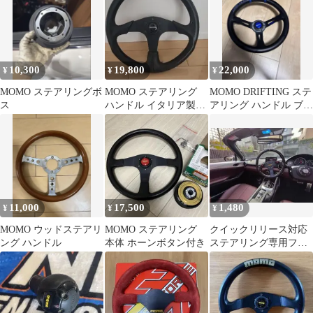
10,300
19,800
22,000
¥
¥
¥
MOMO ステアリングボ
MOMO ステアリング
MOMO DRIFTING ステ
ス
ハンドル イタリア製
アリング ハンドル ブル
12-90 MR-2 SW20
ー 33
11,000
17,500
1,480
¥
¥
¥
MOMO ウッドステアリ
MOMO ステアリング
クイックリリース対応
ング ハンドル
本体 ホーンボタン付き
ステアリング専用フッ
ク 車用 アルミ製