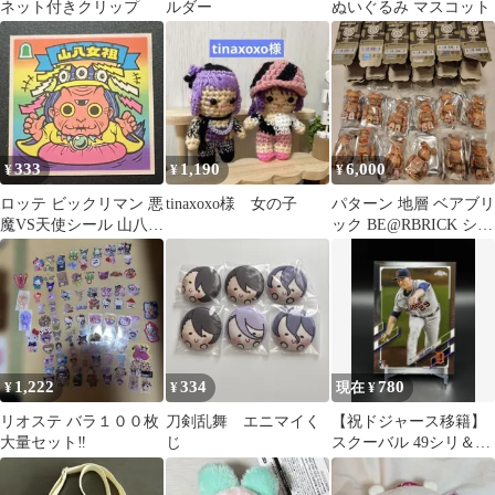
ネット付きクリップ
ルダー
ぬいぐるみ マスコット
333
1,190
6,000
¥
¥
¥
ロッテ ビックリマン 悪
tinaxoxo様 女の子
パターン 地層 ベアブリ
魔VS天使シール 山八女
ック BE@RBRICK シリ
祖 243-天
ーズ52 12個
1,222
334
780
¥
¥
現在 ¥
リオステ バラ１００枚
刀剣乱舞 エニマイく
【祝ドジャース移籍】
大量セット‼️
じ
スクーバル 49シリ＆
Chromeルーキー 2枚セ
ット