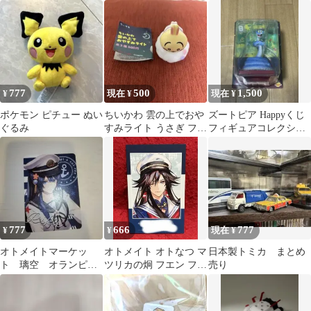
JFA STORE 新品
セイレーン パーカー
Mサイズ
777
500
1,500
¥
現在 ¥
現在 ¥
ポケモン ピチュー ぬい
ちいかわ 雲の上でおや
ズートピア Happyくじ
ぐるみ
すみライト うさぎ フィ
フィギュアコレクショ
ギュア
ン ゲイリー
777
666
777
¥
¥
現在 ¥
オトメイトマーケッ
オトメイト オトなつ マ
日本製トミカ まとめ
ト 璃空 オランピア
ツリカの炯 フエン フォ
売り
ソワレ オラソワ オ
トカード
トマ パルカ