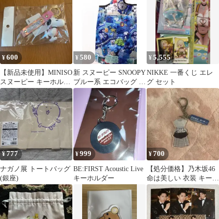
600
580
5,555
¥
¥
¥
【新品未使用】MINISO
新 スヌーピー SNOOPY
NIKKE 一番くじ エレ
スヌーピー キーホルダ
ブルー系 エコバッグ お
グ セット
ー
洒落なデザイン ☆★
777
999
700
¥
¥
¥
ナガノ展 トートバッグ
BE:FIRST Acoustic Live
【処分価格】乃木坂46
(銀座)
キーホルダー
命は美しい 衣装 キーホ
ルダー