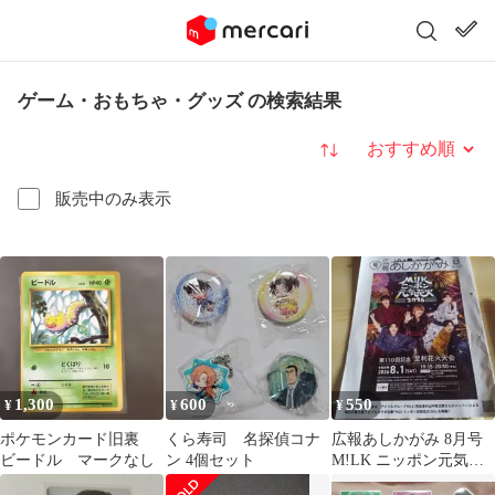
ゲーム・おもちゃ・グッズ の検索結果
並び替え
販売中のみ表示
1,300
600
550
¥
¥
¥
ポケモンカード旧裏
くら寿司 名探偵コナ
広報あしかがみ 8月号
ビードル マークなし
ン 4個セット
M!LK ニッポン元気花
火2026