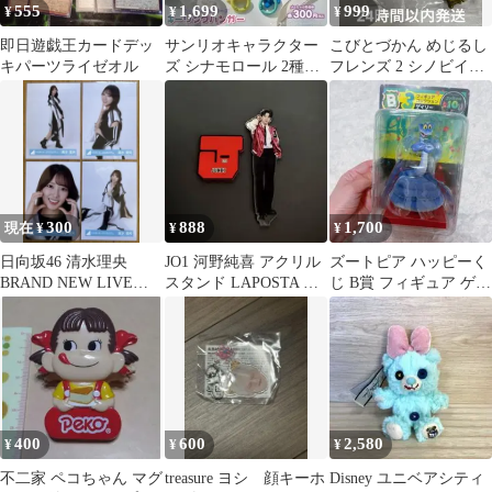
555
1,699
999
¥
¥
¥
即日遊戯王カードデッ
サンリオキャラクター
こびとづかん めじるし
キパーツライゼオル
ズ シナモロール 2種セ
フレンズ 2 シノビイエ
ット
コビト バイブスマダ
ラ
300
888
1,700
現在 ¥
¥
¥
日向坂46 清水理央
JO1 河野純喜 アクリル
ズートピア ハッピーく
BRAND NEW LIVE
スタンド LAPOSTA ラ
じ B賞 フィギュア ゲイ
2025 ライブ衣装
ポスタ
リー
400
600
2,580
¥
¥
¥
不二家 ペコちゃん マグ
treasure ヨシ 顔キーホ
Disney ユニベアシティ