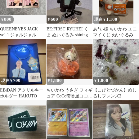
800
600
1,100
¥
¥
現在 ¥
QUEENEYES JACK
BE:FIRST RYUHEI く
あ*い様 ちいかわ エニ
vol.1 ジャルジャル ス
ま ぬいぐるみ shining
マイくじ ぬいぐるみ シ
テッカー
one
ーサー
700
1,800
1,000
現在 ¥
¥
¥
EBiDAN アクリルキー
ちいかわ うさぎ フィギ
【こびとづかん】めじ
ホルダー HAKUTO
ュア CoCo壱番屋ココイ
るしフレンズ2
チ コラボ