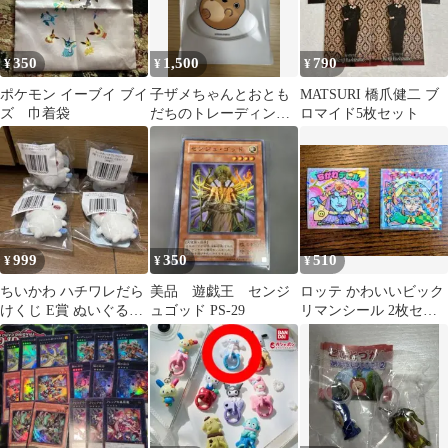
350
1,500
790
¥
¥
¥
ポケモン イーブイ ブイ
子ザメちゃんとおとも
MATSURI 橋爪健二 ブ
ズ 巾着袋
だちのトレーディング
ロマイド5枚セット
アクリルマスコット あ
んこうちゃん
999
350
510
¥
¥
¥
ちいかわ ハチワレだら
美品 遊戯王 センジ
ロッテ かわいいビック
けくじ E賞 ぬいぐるみ
ュゴッド PS-29
リマンシール 2枚セッ
バッジ つん
ト