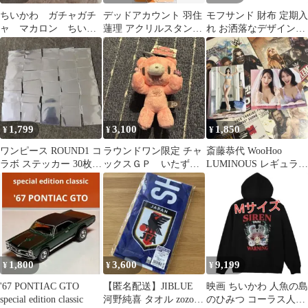
ちいかわ ガチャガチ
デッドアカウント 羽住
モフサンド 財布 定期入
ャ マカロン ちいか
蓮理 アクリルスタンド
れ お洒落なデザイン
わ
Suit スーツ
☆★
1,799
3,100
1,850
¥
¥
¥
ワンピース ROUND1 コ
ラウンドワン限定 チャ
斎藤恭代 WooHoo
ラボ ステッカー 30枚セ
ックスＧＰ いたずら
LUMINOUS レギュラー
ット
ぐまのグルーミー ピ
コンプ・キャンペーン2
ンク
種
1,800
3,600
9,199
¥
¥
¥
'67 PONTIAC GTO
【匿名配送】JIBLUE
映画 ちいかわ 人魚の島
special edition classic
河野純喜 タオル zozo
のひみつ コーラス人魚