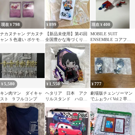
798
899
400
現在 ¥
¥
現在 ¥
ナカヌチャン デカヌチ
【新品未使用】第45回
MOBILE SUIT
ャン S 色違い ポケモン
全国豊かな海づくり大
ENSEMBLE コアファ
カード
会 もずやん ピンバッジ
イター
ボールペン
5,580
1,550
777
¥
¥
¥
キン肉マン ダイキャ
ヘタリア 日本 アク
劇場版チェンソーマン
スト 9 フルコンプ
リルスタンド ハロウ
でふぉラバ Vol.2 早川
ィン AMOカフェ ア
アキ
クスタ