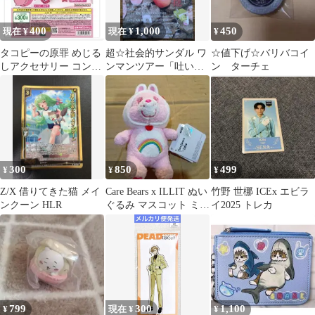
400
1,000
450
現在 ¥
現在 ¥
¥
タコピーの原罪 めじる
超☆社会的サンダル ワ
☆値下げ☆バリバコイ
しアクセサリー コンプ
ンマンツアー「吐いて
ン ターチェ
リートセット
抱きしめて」チラシ2枚
300
850
499
¥
¥
¥
Z/X 借りてきた猫 メイ
Care Bears x ILLIT ぬい
竹野 世梛 ICEx エビラ
ンクーン HLR
ぐるみ マスコット ミン
イ2025 トレカ
ジュ
799
300
1,100
¥
現在 ¥
¥