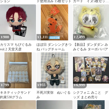
ション
ド使用済み 15枚セット
カード イヌ5枚セッ
ト アミーボカード
900
1,111
2,499
¥
¥
¥
カリスマ ちびぐるみ
ほぼ日 ダンシングきつ
【新品】ダンダダン み
vol.2 天堂天彦
ね バッグチャーム
みぐるみ ターボババア
799
955
6,999
¥
¥
¥
キネティックサンド
不死川実弥 ぬいぐる
シクフォニ みこと グ
約束530グラム
み
ッズ まとめ売り