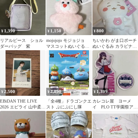
1,390
1,150
800
¥
¥
¥
リアルピース ショル
mojojojo モジョジョ
ちいかわ がま口ポーチ
ダーバッグ 紫
マスコットぬいぐるみ7
ぬいぐるみ カラビナ付
ピンク うさぎ
き タグ付き
2,500
2,890
1,399
¥
¥
¥
EBiDAN THE LIVE
「全4種」ドラゴンクエ
カレコレ屋 ヨーメ
2026 エビライ 山中柔太
スト ぷにぷにし隊
イ PLO TT学園祭アク
朗 ミニフォト
スタ