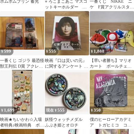
ポムポムプリン 蓄光
⭐︎ ろこまこあこ マスコ
一番くじ NIKKE ニ
ットキーホルダー
ケ F賞アクリルスタン
PUA
ド ブラン
599
555
1,888
¥
¥
¥
一番くじ ゴジラ 最恐怪
映画『口は災いの元』
【早い者勝ち】マリオ
獣王列伝 D賞 アクレク
に関するアンケート 背
カート ボールチェー
ト 2点 ステッカーセッ
筋 特典カード 吉川愛
ンマスコット
ト
1,699
555
350
¥
現在 ¥
¥
映画★ちいかわ☆入場
妖怪ウォッチメダル
僕のヒーローアカデミ
者特典♪映画特典 ボン
ふぶき姫とオロチ
ア トガヒミコ コー
ボンドロップシール♪♪
スター