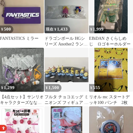
500
1,433
1,999
¥
現在 ¥
¥
FANTASTICS ミラー
ドラゴンボール HGシ
EBiDAN さくらしめ
リーズ Another2 ランチ
じ ロゴキーホルダー
(A)
1,299
1,500
555
¥
¥
¥
【4点セット】サンリオ
フルタ チョコエッグ ミ
リオル mc スタートデ
キャラクターズななほ
ニオンズ フィギュア ま
ッキ100 パンチ 2枚
しカラフルマルチチャ
とめ売り 17体
ーム