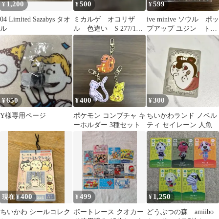
1,200
500
599
¥
¥
¥
04 Limited Sazabys タオ
ミカルゲ オコリザ
ive minive ソウル ポッ
ル
ル 色違い S 277/190
プアップ ユジン トレ
263/190
カ 特典
650
400
300
¥
¥
¥
Y様専用ページ
ポケモン コンブチャ キ
ちいかわランド ノベル
ーホルダー 3種セット
ティ セイレーン 人魚
400
499
1,250
現在 ¥
¥
¥
ちいかわ シールコレク
ボートレース クオカー
どうぶつの森 amiibo