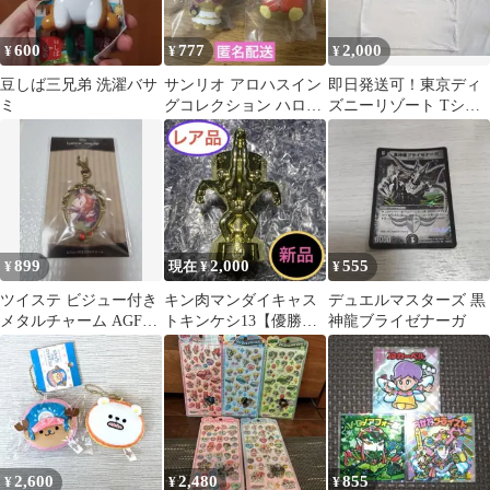
600
777
2,000
¥
¥
¥
豆しば三兄弟 洗濯バサ
サンリオ アロハスイン
即日発送可！東京ディ
ミ
グコレクション ハロー
ズニーリゾート Tシャ
キティ タキシードサム
ツ Mrs. GREEN APPLE
899
2,000
555
¥
現在 ¥
¥
ツイステ ビジュー付き
キン肉マンダイキャス
デュエルマスターズ 黒
メタルチャーム AGF
トキンケシ13【優勝ト
神龍ブライゼナーガ
2025 寮服 ケイトダイヤ
ロフィー】
モンド
2,600
2,480
855
¥
¥
¥