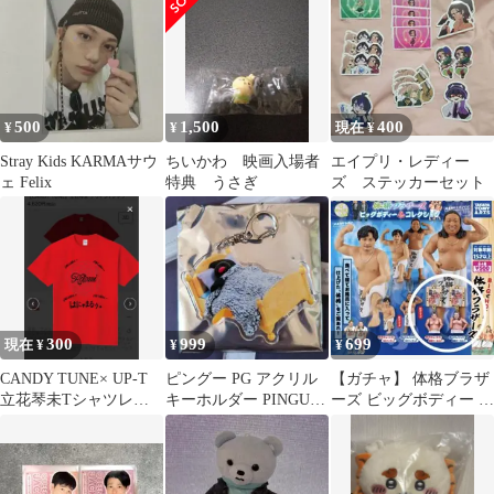
500
1,500
400
¥
¥
現在 ¥
Stray Kids KARMAサウ
ちいかわ 映画入場者
エイプリ・レディー
ェ Felix
特典 うさぎ
ズ ステッカーセット
300
999
699
現在 ¥
¥
¥
CANDY TUNE× UP-T
ピングー PG アクリル
【ガチャ】 体格ブラザ
立花琴未Tシャツレッ
キーホルダー PINGU
ーズ ビッグボディー コ
ド
アクキー 寝顔 ベッド
レクション 額装キーホ
ルダー 2種