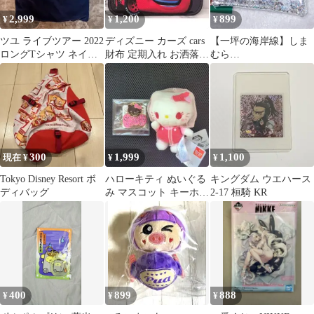
2,999
1,200
899
¥
¥
¥
ツユ ライブツアー 2022
ディズニー カーズ cars
【一坪の海岸線】しま
ロングTシャツ ネイビ
財布 定期入れ お洒落な
むら
ー
デザイン ☆★
HUNTER×HUNTER コ
ラボ ポーチ
300
1,999
1,100
現在 ¥
¥
¥
Tokyo Disney Resort ボ
ハローキティ ぬいぐる
キングダム ウエハース
ディバッグ
み マスコット キーホル
2-17 桓騎 KR
ダー 2点セット
400
899
888
¥
¥
¥