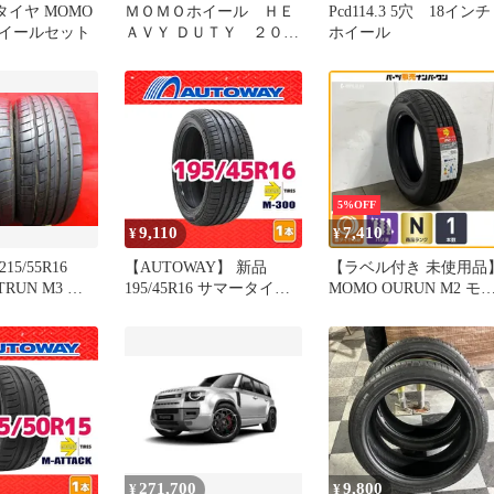
5 タイヤ MOMO
ＭＯＭＯホイール ＨＥ
Pcd114.3 5穴 18インチ
ホイールセット
ＡＶＹ ＤＵＴＹ ２０イ
ホイール
ンチ ４本
5%OFF
9,110
7,410
¥
¥
15/55R16
【AUTOWAY】 新品
【ラベル付き 未使用品
195/45R16 サマータイヤ
MOMO OURUN M2 モ
 ★16496T
MOMO Tires M-300 16イ
アウトラン 215/65R16 1
ンチ １本売り 夏タイヤ
本 アルファード ヴェル
オートウェイ
ファイア エクストレイ
CX-30 コンパス
271,700
9,800
¥
¥