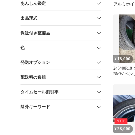
あんしん鑑定
アルミホイ
ト
出品形式
保証付き整備品
色
18,000
¥
発送オプション
245/40R1
BMW ベン
配送料の負担
ラウン対応
タイムセール割引率
除外キーワード
6%OFF
28,000
¥