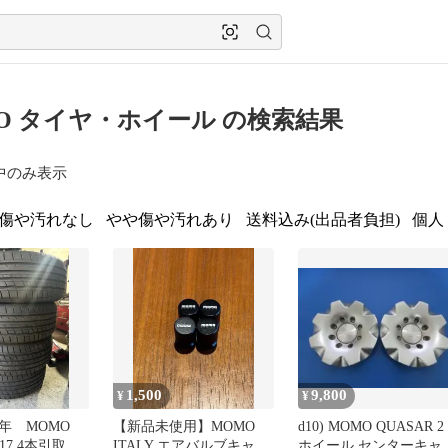
O タイヤ・ホイール の検索結果
中のみ表示
傷や汚れなし
やや傷や汚れあり
送料込み(出品者負担)
個人
1,500
9,800
¥
¥
年 MOMO
【新品未使用】MOMO
d10) MOMO QUASAR 2
5R17 4本引取交
ITALY エアバルブキャッ
ホイール センターキャ