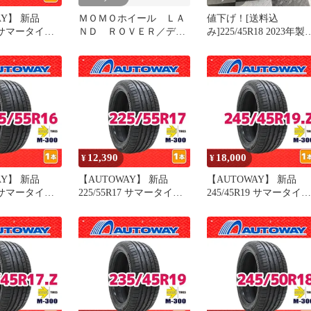
AY】 新品
ＭＯＭＯホイール ＬＡ
値下げ！[送料込
15 サマータイヤ
ＮＤ ＲＯＶＥＲ／ディ
み]225/45R18 2023年製
s M-ATTACK
フェンダー ２０イン
MOMO TOPRUN M300
１本売り 夏タ
チ ４本
AS SPORT モモ トップ
トウェイ
ン M300 AS スポーツ 中
古タイヤ2本セット
12,390
18,000
¥
¥
AY】 新品
【AUTOWAY】 新品
【AUTOWAY】 新品
16 サマータイヤ
225/55R17 サマータイヤ
245/45R19 サマータイヤ
s M-300 16イ
MOMO Tires M-300 17イ
MOMO Tires M-300 19
売り 夏タイヤ
ンチ １本売り 夏タイヤ
ンチ １本売り 夏タイヤ
イ
オートウェイ
オートウェイ