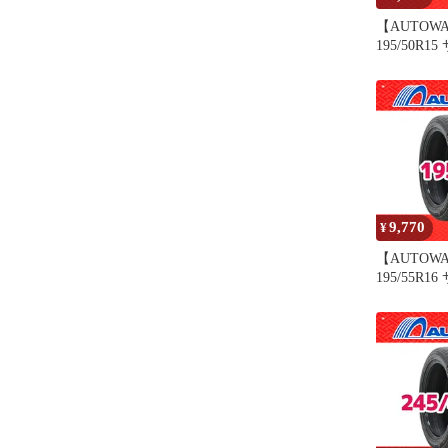
【AUTOW
195/50R
MOMO Tire
15インチ 
イヤ オー
9,770
¥
【AUTOW
195/55R
MOMO Tire
ンチ １本
オートウェ