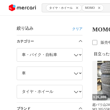
ンツにスキップ
タイヤ・ホイール
MOMO
絞り込み
MOM
クリア
カテゴリー
販売
目立った
26,800
¥
超バリ山24
ブランド
M3 205/5