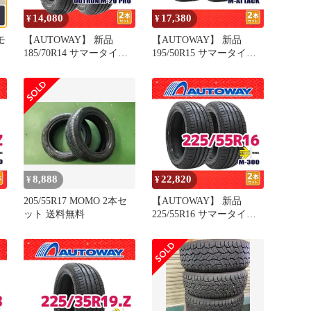
14,080
17,380
¥
¥
モ
【AUTOWAY】 新品
【AUTOWAY】 新品
185/70R14 サマータイヤ
195/50R15 サマータイヤ
レ
MOMO Tires OUTRUN M-
MOMO Tires M-ATTACK
ル
20 PRO 14インチ 2本セッ
15インチ 2本セット 夏タ
ア
ト 夏タイヤ オートウェ
イヤ オートウェイ
イ
8,888
22,820
¥
¥
205/55R17 MOMO 2本セ
【AUTOWAY】 新品
ット 送料無料
225/55R16 サマータイヤ
イ
MOMO Tires M-300 16イ
ンチ 2本セット 夏タイヤ
オートウェイ