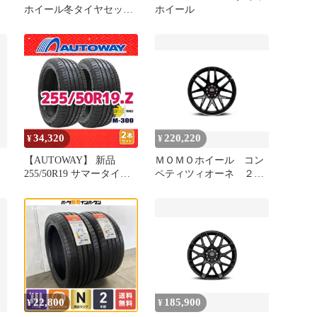
ホイール冬タイヤセット
ホイール
245/45 R18
7
34,320
220,220
¥
¥
【AUTOWAY】 新品
ＭＯＭＯホイール コン
ナ
255/50R19 サマータイヤ
ペティツィオーネ ２０
MOMO Tires M-300 19イ
インチ ４本
ンチ 2本セット 夏タイヤ
オートウェイ
22,800
185,900
¥
¥