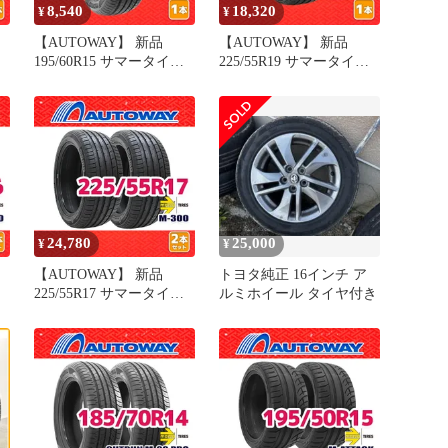
8,540
18,320
¥
¥
【AUTOWAY】 新品
【AUTOWAY】 新品
195/60R15 サマータイヤ
225/55R19 サマータイヤ
イ
MOMO Tires OUTRUN M-
MOMO Tires M-300 19イ
20 PRO 15インチ １本売
ンチ １本売り 夏タイヤ
り 夏タイヤ オートウェ
オートウェイ
イ
24,780
25,000
¥
¥
【AUTOWAY】 新品
トヨタ純正 16インチ ア
225/55R17 サマータイヤ
ルミホイール タイヤ付き
イ
MOMO Tires M-300 17イ
ヤ
ンチ 2本セット 夏タイヤ
オートウェイ