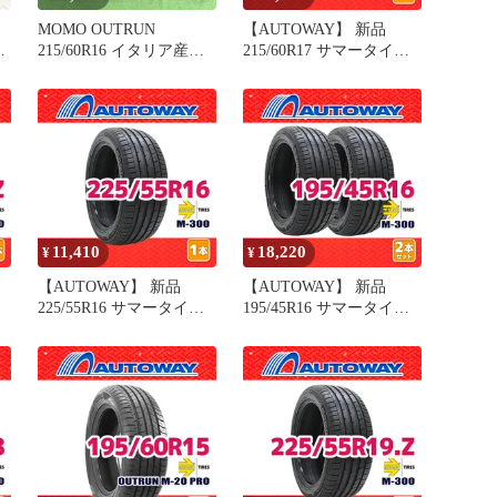
MOMO OUTRUN
【AUTOWAY】 新品
215/60R16 イタリア産
215/60R17 サマータイヤ
2024年製 4本。
MOMO Tires M-300 17イ
ラ
ンチ １本売り 夏タイヤ
オートウェイ
11,410
18,220
¥
¥
【AUTOWAY】 新品
【AUTOWAY】 新品
225/55R16 サマータイヤ
195/45R16 サマータイヤ
イ
MOMO Tires M-300 16イ
MOMO Tires M-300 16イ
ンチ １本売り 夏タイヤ
ンチ 2本セット 夏タイヤ
オートウェイ
オートウェイ