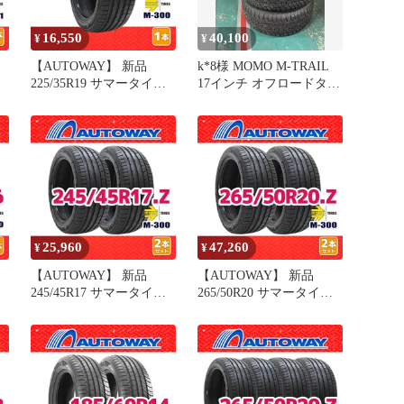
16,550
40,100
¥
¥
【AUTOWAY】 新品
k*8様 MOMO M-TRAIL
225/35R19 サマータイヤ
17インチ オフロードタイ
M-
MOMO Tires M-300 19イ
ヤ 4本215/6
夏
ンチ １本売り 夏タイヤ
オートウェイ
25,960
47,260
¥
¥
【AUTOWAY】 新品
【AUTOWAY】 新品
245/45R17 サマータイヤ
265/50R20 サマータイヤ
イ
MOMO Tires M-300 17イ
MOMO Tires M-300 20イ
ンチ 2本セット 夏タイヤ
ンチ 2本セット 夏タイヤ
オートウェイ
オートウェイ