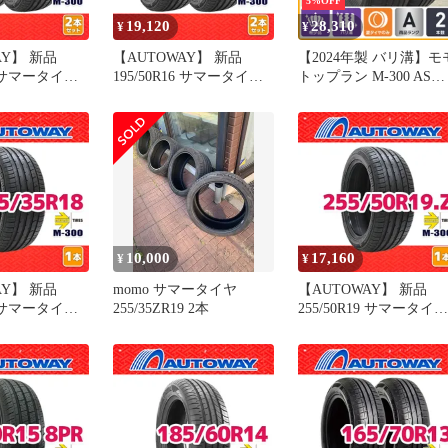
5%OFF
19,120
28,310
¥
¥
AY】 新品
【AUTOWAY】 新品
【2024年製 バリ溝】モ
18 サマータイヤ
195/50R16 サマータイヤ
トップラン M-300 AS
s M-300 18イ
MOMO Tires M-300 16イ
SPORT 255/40R20 2本 
ット 夏タイヤ
ンチ 2本セット 夏タイヤ
クサス NX ハリアー ア
イ
オートウェイ
ファード ヴェルファイ
インチアップ用
10,000
17,160
¥
¥
AY】 新品
momo サマータイヤ
【AUTOWAY】 新品
18 サマータイヤ
255/35ZR19 2本
255/50R19 サマータイヤ
s M-300 18イ
MOMO Tires M-300 19
売り 夏タイヤ
ンチ １本売り 夏タイヤ
イ
オートウェイ