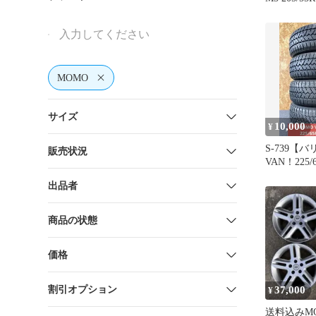
換歓迎
MOMO
サイズ
10,000
¥
S-739【
販売状況
VAN！225/6
112/110T！
出品者
商品の状態
価格
割引オプション
37,000
¥
送料込みMO