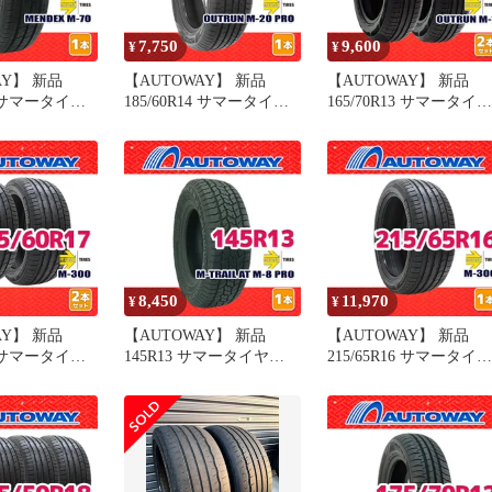
7,750
9,600
¥
¥
AY】 新品
【AUTOWAY】 新品
【AUTOWAY】 新品
15 サマータイヤ
185/60R14 サマータイヤ
165/70R13 サマータイヤ
es MENDEX
MOMO Tires OUTRUN M-
MOMO Tires OUTRUN 
インチ １本売り
20 PRO 14インチ １本売
1 13インチ 2本セット 
オートウェイ
り 夏タイヤ オートウェ
タイヤ オートウェイ
イ
8,450
11,970
¥
¥
AY】 新品
【AUTOWAY】 新品
【AUTOWAY】 新品
17 サマータイヤ
145R13 サマータイヤ
215/65R16 サマータイヤ
s M-300 17イ
MOMO Tires M-TRAIL AT
MOMO Tires M-300 16
ット 夏タイヤ
M-8 PRO 13インチ １本
ンチ １本売り 夏タイヤ
イ
売り 夏タイヤ オートウ
オートウェイ
ェイ