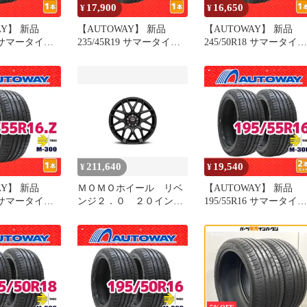
17,900
16,650
¥
¥
AY】 新品
【AUTOWAY】 新品
【AUTOWAY】 新品
17 サマータイヤ
235/45R19 サマータイヤ
245/50R18 サマータイヤ
s M-300 17イ
MOMO Tires M-300 19イ
MOMO Tires M-300 18
売り 夏タイヤ
ンチ １本売り 夏タイヤ
ンチ １本売り 夏タイヤ
イ
オートウェイ
オートウェイ
211,640
19,540
¥
¥
AY】 新品
ＭＯＭＯホイール リベ
【AUTOWAY】 新品
16 サマータイヤ
ンジ２．０ ２０イン
195/55R16 サマータイヤ
s M-300 16イ
チ ４本
MOMO Tires M-300 16
売り 夏タイヤ
ンチ 2本セット 夏タイ
イ
オートウェイ