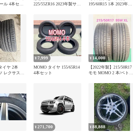
ール 4本セッ
225/55ZR16 2023年製サマ
195/60R15 1本 2023年製
ータイヤ
MOMO OUTRUN M2 ist
ウィッシュ C25 C26 C2
セレナ E13 ノート フロ
ンクス プジョー 2008
7,999
14,000
¥
¥
8 タイヤ 2本
MOMO タイヤ 155/65R14
【2022年製】215/50R17
ツ レクサスク
4本セット
モモ MOMO 2 本/ベト
」
ム製
271,700
88,888
¥
¥