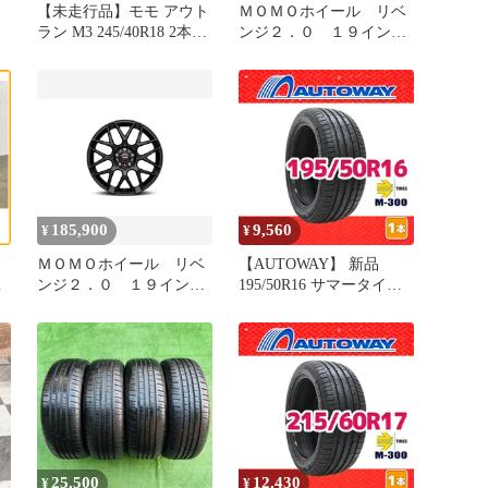
【未走行品】モモ アウト
ＭＯＭＯホイール リベ
ラン M3 245/40R18 2本セ
ンジ２．０ １９イン
ット スカイライン GTR
チ ４本
RX-8 GRカローラ GRヤ
リス ランサーエボリュー
ション アウディ A4
185,900
9,560
¥
¥
】
ＭＯＭＯホイール リベ
【AUTOWAY】 新品
モ
ンジ２．０ １９イン
195/50R16 サマータイヤ
チ ４本
MOMO Tires M-300 16イ
ンチ １本売り 夏タイヤ
ル
オートウェイ
25,500
12,430
¥
¥