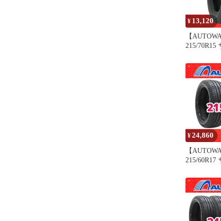
13,120
¥
【AUTOW
215/70R
MOMO Tir
M-70 15
夏タイヤ 
24,860
¥
【AUTOW
215/60R
MOMO Tire
ンチ 2本セ
オートウェ