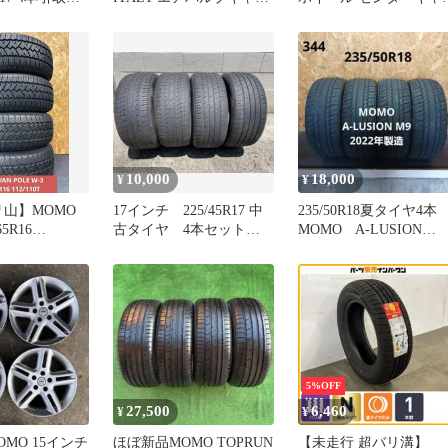
プ 4個セット ブラック
プ 2個
10,000
18,000
¥
¥
バリ山】MOMO
17インチ 225/45R17 中
235/50R18夏タイヤ4
5R16
古タイヤ 4本セット
MOMO A-LUSION
momo
M9 22年製造
5%OFF
27,500
6,460
¥
¥
MO 15インチ
ほぼ新品MOMO TOPRUN
【未走行 超バリ溝】