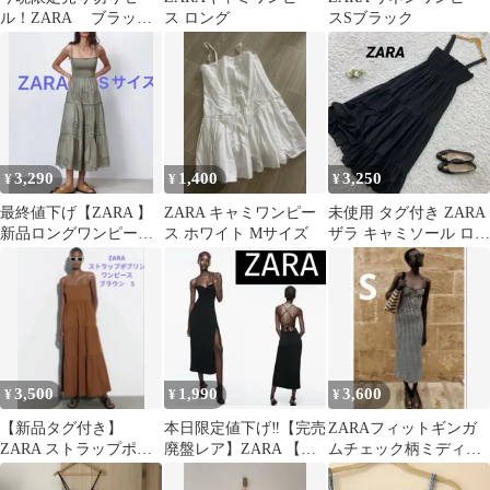
ル！ZARA ブラック
ス ロング
スSブラック
キャミワンピース
3,290
1,400
3,250
¥
¥
¥
最終値下げ【ZARA 】
ZARA キャミワンピー
未使用 タグ付き ZARA
新品ロングワンピー
ス ホワイト Mサイズ
ザラ キャミソール ロン
ス 雑誌掲載品マキシ
グワンピース
ワンピース
3,500
1,990
3,600
¥
¥
¥
【新品タグ付き】
本日限定値下げ‼️【完売
ZARAフィットギンガ
ZARA ストラップポプ
廃盤レア】ZARA 【極
ムチェック柄ミディワ
リンワンピース ブラ
美品】ストラップドレ
ンピース S