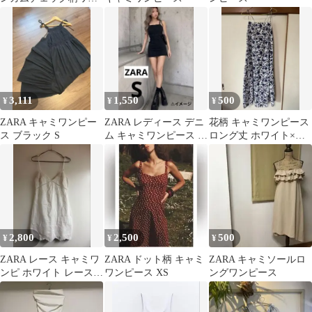
ピース
3,111
1,550
500
¥
¥
¥
ZARA キャミワンピー
ZARA レディース デニ
花柄 キャミワンピース
ス ブラック S
ム キャミワンピース ブ
ロング丈 ホワイト×ネ
ラック S
イビー
2,800
2,500
500
¥
¥
¥
ZARA レース キャミワ
ZARA ドット柄 キャミ
ZARA キャミソールロ
ンピ ホワイト レース
ワンピース XS
ングワンピース
キャミワンピース