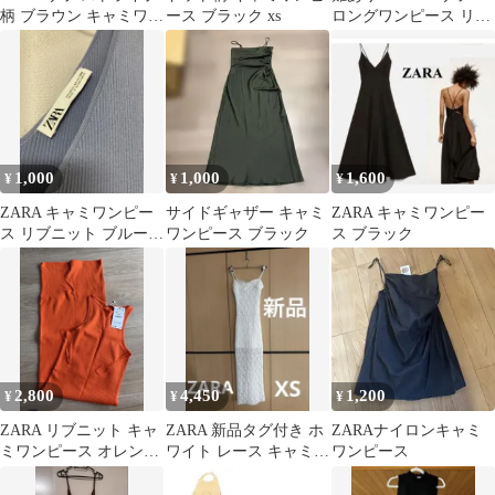
柄 ブラウン キャミワン
ース ブラック xs
ロングワンピース リゾ
ピース ロング丈 リボン
ート
1,000
1,000
1,600
¥
¥
¥
ZARA キャミワンピー
サイドギャザー キャミ
ZARA キャミワンピー
ス リブニット ブルー
ワンピース ブラック
ス ブラック
M
2,800
4,450
1,200
¥
¥
¥
ZARA リブニット キャ
ZARA 新品タグ付き ホ
ZARAナイロンキャミ
ミワンピース オレンジ
ワイト レース キャミワ
ワンピース
M
ンピース ロングワン
ピース