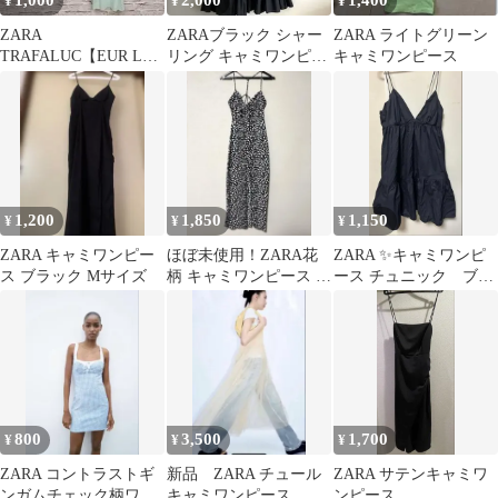
1,000
2,000
1,400
¥
¥
¥
ZARA
ZARAブラック シャー
ZARA ライトグリーン
TRAFALUC【EUR L】
リング キャミワンピー
キャミワンピース
美品 未使用品 マキシ丈
ス ロング丈 美品
キャミワンピース
1,200
1,850
1,150
¥
¥
¥
ZARA キャミワンピー
ほぼ未使用！ZARA花
ZARA ✨キャミワンピ
ス ブラック Mサイズ
柄 キャミワンピース ス
ース チュニック ブラ
リット入り
ック Mサイズ
800
3,500
1,700
¥
¥
¥
ZARA コントラストギ
新品 ZARA チュール
ZARA サテンキャミワ
ンガムチェック柄ワン
キャミワンピース
ンピース