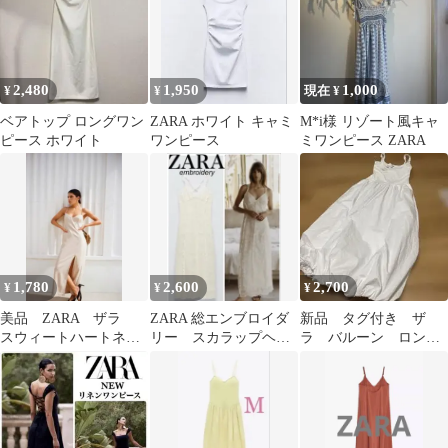
2,480
1,950
1,000
¥
¥
現在 ¥
ベアトップ ロングワン
ZARA ホワイト キャミ
M*i様 リゾート風キャ
ピース ホワイト
ワンピース
ミワンピース ZARA
1,780
2,600
2,700
¥
¥
¥
美品 ZARA ザラ
ZARA 総エンブロイダ
新品 タグ付き ザ
スウィートハートネッ
リー スカラップヘ
ラ バルーン ロング
クキャミワンピース
ム キャミワンピ
ワンピース
ベージュ XS