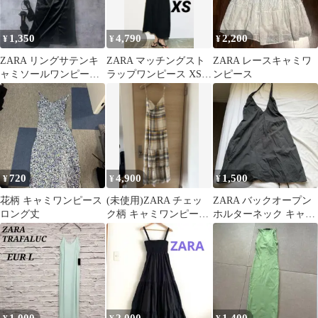
1,350
4,790
2,200
¥
¥
¥
ZARA リングサテンキ
ZARA マッチングスト
ZARA レースキャミワ
ャミソールワンピース
ラップワンピース XS
ンピース
マキシ丈スリット入り
ブラック 新品
720
4,900
1,500
¥
¥
¥
花柄 キャミワンピース
(未使用)ZARA チェッ
ZARA バックオープン
ロング丈
ク柄 キャミワンピース
ホルターネック キャミ
XS
ワンピース ブラック