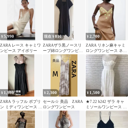
ンシルワンピース
5,990
810
2,700
¥
現在 ¥
¥
ZARA レース キャミワ
ZARAザラ黒ノースリ
ZARA リネン麻キャミ
ンピース アイボリー
ーブ綿ロングワンピー
ロングワンピース ネオ
ス
ンカラー花柄刺繍
1,980
2,300
1,500
¥
¥
¥
ZARA ラッフル ポプリ
セール☆ 美品 ZARA
★7.22 h242 ザラ キャ
ン ミディワンピース 黒
ロングワンピース
ミソールワンピース S
L 新品 キャミワンピ
レース
ース