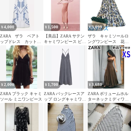
4,000
1,500
3,099
¥
¥
¥
ZARA ザラ ベアト
【美品】ZARA サテン
ザラ キャミソールロ
ップドレス カットワ
キャミワンピース ピン
ングワンピース 花柄
ーク刺繍 ボタニカル
ク 光沢 海外 S
フレアスカート コット
柄
ンリネン XS
2,000
1,700
3,680
¥
¥
¥
ZARA ブラック キャミ
ZARA バックレースア
ZARA ボリュームホル
ソール ミニワンピース
ップ ロングキャミワン
ターネックミディワン
ピース
ピース XS チョコレー
ト