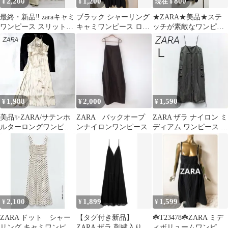
2,200
1,200
800
¥
¥
現在 ¥
最終・新品‼️ zaraキャミ
ブラック シャーリング
★ZARA★美品★ステ
ワンピース スリット入
キャミワンピース ロン
ッチが素敵なワンピー
り
グ丈
ス★
1,988
2,000
1,590
¥
¥
¥
美品✨ZARA/サテンホ
ZARA バックオープ
ZARA ザラ ナイロン ミ
ルターロングワンピー
ンナイロンワンピース
ディアム ワンピース カ
ス/ビーズ/スリット/エ
ーゴ グレー プラスサイ
レガント/L
ズ
2,100
1,899
1,599
¥
¥
¥
ZARA ドット シャー
【タグ付き新品】
☘️T23478☘️ZARA ミデ
リング キャミワンピー
ZARA ザラ 刺繍入りキ
ィボリュームワンピー