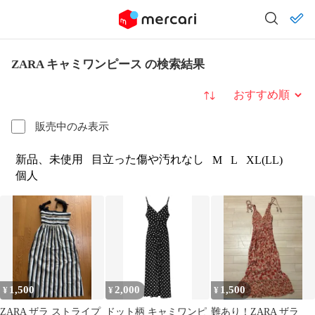
ZARA キャミワンピース の検索結果
並び替え
販売中のみ表示
新品、未使用
目立った傷や汚れなし
M
L
XL(LL)
個人
1,500
2,000
1,500
¥
¥
¥
ZARA ザラ ストライプ
ドット柄 キャミワンピ
難あり！ZARA ザラ