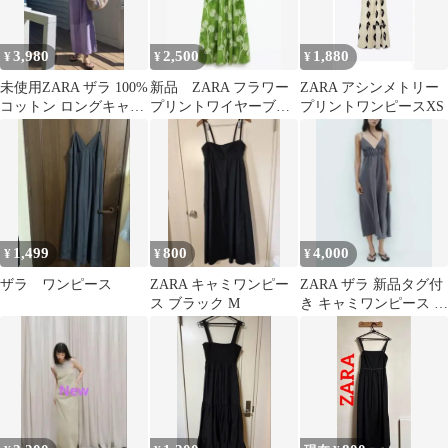
3,980
2,500
1,880
¥
¥
¥
未使用ZARA ザラ 100%
新品 ZARA フラワー
ZARA アシンメトリー
コットン ロングキャミ
プリントワイヤーブラ
プリントワンピースXS
ワンピース パープル S
キャミワンピース グ
リーン黄緑 S
1,499
800
4,000
¥
¥
¥
ザラ ワンピース
ZARA キャミワンピー
ZARA ザラ 新品タグ付
ス ブラック M
き キャミワンピース ロ
ングワンピース⚠️本日
限定値下げ