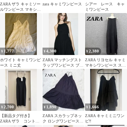
ZARA ザラ キャミソー
zara キャミワンピース
シアー レース キャ
ルワンピース マキシ丈
ミワンピース
ロング M黒
1,777
4,300
2,380
¥
¥
¥
ホワイト キャミワンピ
ZARA マッチングスト
ZARA リヨセル キャミ
ース ミニ丈
ラップワンピース ブラ
マキシワンピース スリ
ック XS
ット 黒 M 古着
2,700
1,890
1,666
¥
¥
¥
【新品タグ付き】
ZARA スカラップネッ
ZARA キャミミニワン
ZARA ザラ コントラ
ク ロングワンピース
ピ‼︎
ストトップステッチペ
濃紺