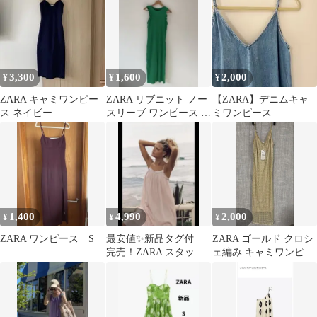
ウン S
ス M
3,300
1,600
2,000
¥
¥
¥
ZARA キャミワンピー
ZARA リブニット ノー
【ZARA】デニムキャ
ス ネイビー
スリーブ ワンピース グ
ミワンピース
リーン M
1,400
4,990
2,000
¥
¥
¥
ZARA ワンピース S
最安値✨新品タグ付
ZARA ゴールド クロシ
完売！ZARA スタッズ
ェ編み キャミワンピー
ミディワンピース✨
ス S 未使用品タッグ付
き