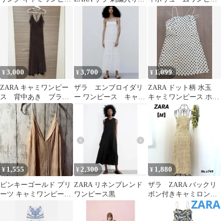
ス ドットプリントミ
ャミソールワンピース
ス S
ディワンピース
ティアード S
3,000
3,700
1,099
¥
¥
¥
ZARA キャミワンピー
ザラ エンブロイダリ
ZARA ドット柄 水玉
ス 背中あき ブラウ
ー ワンピース キャミ
キャミワンピース ホワ
ン ロングドレス Sサ
ロングワンピース
イト ブラック M
イズ
1,555
2,300
1,880
¥
¥
¥
ピンキーゴールド プリ
ZARA リネンブレンド
ザラ ZARA バックリ
ーツ キャミワンピース
ワンピース黒
ボン付きキャミロング
ロング
ワンピース チェック柄
M