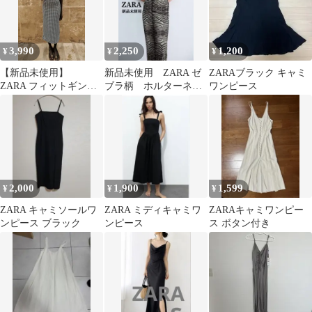
3,990
2,250
1,200
¥
¥
¥
【新品未使用】
新品未使用 ZARA ゼ
ZARAブラック キャミ
ZARA フィットギンガ
ブラ柄 ホルターネッ
ワンピース
ムチェック柄ミディワ
ク ワンピース
ンピース
2,000
1,900
1,599
¥
¥
¥
ZARA キャミソールワ
ZARA ミディキャミワ
ZARAキャミワンピー
ンピース ブラック
ンピース
ス ボタン付き