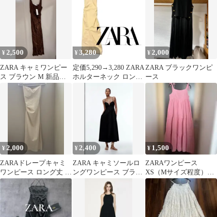
2,500
3,280
2,000
¥
¥
¥
ZARA キャミワンピー
定価5,290→3,280 ZARA
ZARA ブラックワンピ
ス ブラウン M 新品タ
ホルターネック ロング
ース
グ付き
ワンピース
2,000
2,400
1,500
¥
¥
¥
ZARAドレープキャミ
ZARA キャミソールロ
ZARAワンピース
ワンピース ロング丈 ベ
ングワンピース ブラッ
XS（Mサイズ程度）ピ
ージュ
ク S
ンク