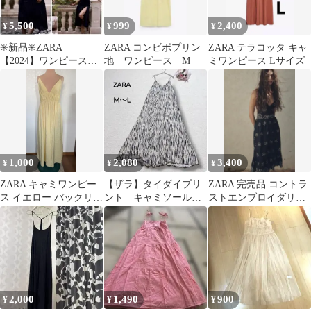
5,500
999
2,400
¥
¥
¥
✳️新品✳️ZARA
ZARA コンビポプリン
ZARA テラコッタ キャ
【2024】ワンピース
地 ワンピース M
ミワンピース Lサイズ
【完売品】【L】
【XL】【リネン】黒
1,000
2,080
3,400
¥
¥
¥
ZARA キャミワンピー
【ザラ】タイダイプリ
ZARA 完売品 コントラ
ス イエロー バックリボ
ント キャミソール
ストエンブロイダリー
ン USA M Mex28
ロング丈ワンピース
キャミワンピース L
バックリボン M〜L
2,000
1,490
900
¥
¥
¥