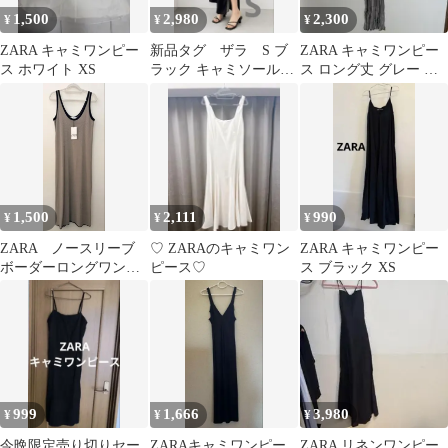
1,500
2,980
2,300
¥
¥
¥
ZARA キャミワンピー
新品タグ ザラ S ブ
ZARA キャミワンピー
ス ホワイト XS
ラック キャミソールサ
ス ロング丈 グレー M
テンワンピース ロング
新品未使用 タグ付き
丈
1,500
2,111
990
¥
¥
¥
ZARA ノースリーブ
♡ ZARAのキャミワン
ZARA キャミワンピー
ボーダーロングワンピ
ピース♡
ス ブラック XS
ース タグ付き新品未
使用
999
1,666
3,980
¥
¥
¥
今晩限定売り切りセー
ZARAキャミワンピー
ZARA リネンワンピー