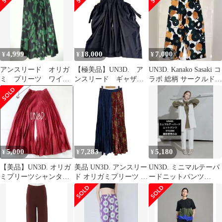
4,999
18,000
7,000
¥
¥
¥
アンスリード オリガ
【極美品】UN3D. ア
UN3D. Kanako Sasaki コ
ミ プリーツ ワイド
ンスリード ギャザ
ラボ 総柄 サークルドッ
フレアパンツ S〜
ー ワイドパンツ サ
トパンツ38
イドリボン 黒
5,000
7,283
5,180
¥
¥
¥
【美品】UN3D. オリガ
美品 UN3D. アンスリー
UN3D. ミニマルテーパ
ミプリーツシャンタン
ド オリガミプリーツ パ
ードニットパンツ
パンツ 36 ワインレッド
ンツ ネイビー サイズ36
¥19,800
可愛い
レッド×ネイビー レデ
ィース 古着 中古 USED