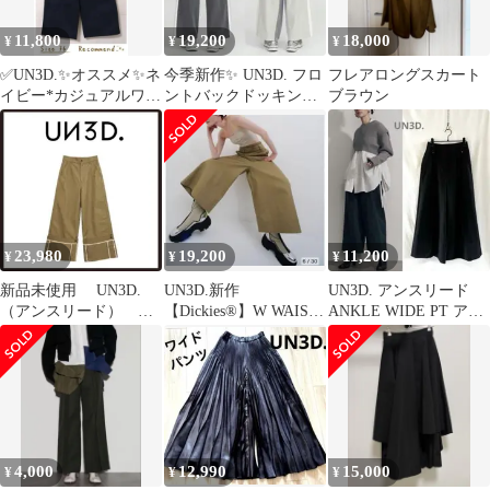
11,800
19,200
18,000
¥
¥
¥
✅UN3D.✨オススメ✨ネ
今季新作✨️ UN3D. フロ
フレアロングスカート
イビー*カジュアルワイ
ントバックドッキング
ブラウン
ドパンツ✨
パンツ 36 グレー ワイ
ド
23,980
19,200
11,200
¥
¥
¥
新品未使用 UN3D.
UN3D.新作
UN3D. アンスリード
（アンスリード） ト
【Dickies®】W WAIST
ANKLE WIDE PT アン
レンチワイドパンツ
WIDE PANTS
クルワイドパンツ
38 ベージュ
4,000
12,990
15,000
¥
¥
¥