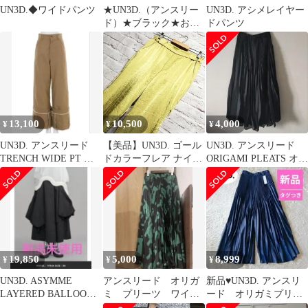
UN3D.◆ワイドパンツ
★UN3D.（アンスリー
UN3D. アシメレイヤー
ド）★ブラック★おり
ドパンツ
がみプリーツ★ワイド
パンツ★ボトムス
13,100
10,500
4,000
¥
¥
¥
UN3D. アンスリード
【美品】UN3D. ゴール
UN3D. アンスリード
TRENCH WIDE PT ト
ドカラーフレア ナイロ
ORIGAMI PLEATS オリ
レンチワイドパンツ
ン パンツ
ガミプリーツパンツ
19,850
5,000
8,999
¥
¥
¥
UN3D. ASYMME
アンスリード オリガ
新品♥UN3D. アンスリ
LAYERED BALLOON
ミ プリーツ ワイド
ード オリガミプリー
PT ブラック 36
フレアパンツ S〜
ツシャンタンパンツ