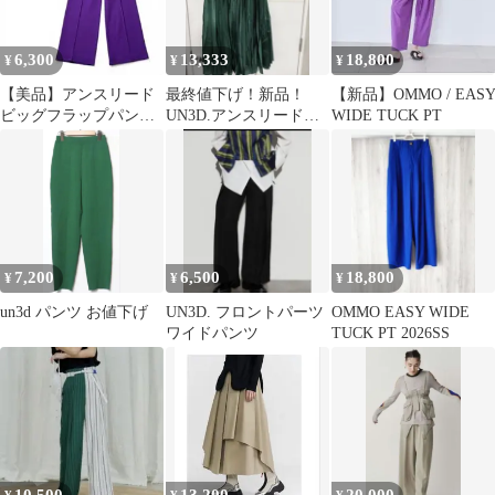
6,300
13,333
18,800
¥
¥
¥
【美品】アンスリード
最終値下げ！新品！
【新品】OMMO / EAS
ビッグフラップパンツ
UN3D.アンスリード★
WIDE TUCK PT
パープル 38 希少色 ワ
オリガミパンツ 半額
イドパンツ
以下！
7,200
6,500
18,800
¥
¥
¥
un3d パンツ お値下げ
UN3D. フロントパーツ
OMMO EASY WIDE
ワイドパンツ
TUCK PT 2026SS