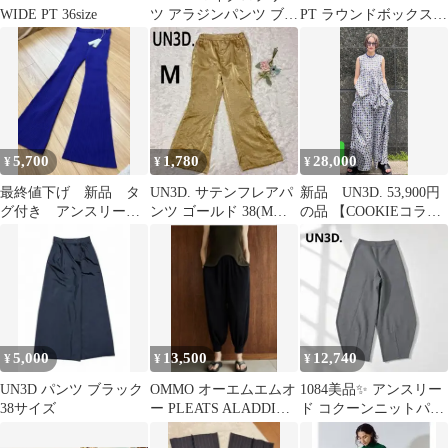
WIDE PT 36size
ツ アラジンパンツ ブラ
PT ラウンドボックスコ
ック
クーンパンツ UN3D
5,700
1,780
28,000
¥
¥
¥
最終値下げ 新品 タ
UN3D. サテンフレアパ
新品 UN3D. 53,900円
グ付き アンスリー
ンツ ゴールド 38(Mサ
の品 【COOKIEコラ
ド ニット パンツ
イズ)
ボ】 ワイドパンツ
5,000
13,500
12,740
¥
¥
¥
UN3D パンツ ブラック
OMMO オーエムエムオ
1084美品✨ アンスリー
38サイズ
ー PLEATS ALADDIN
ド コクーンニットパン
PT サイズ38
ツ グレー 定価3万