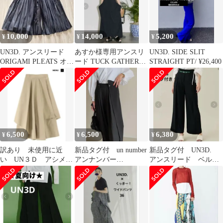
10,000
14,000
5,200
¥
¥
¥
UN3D. アンスリード
あすか様専用アンスリ
UN3D. SIDE SLIT
ORIGAMI PLEATS オリ
ード TUCK GATHER
STRAIGHT PT/ ¥26,400
ガミプリーツパンツ
WIDE PT
6,500
6,500
6,380
¥
¥
¥
訳あり 未使用に近
新品タグ付 un number
新品タグ付 UN3D.
い UN３Ｄ アシメレ
アンナンバー
アンスリード ベルテ
イヤードパンツ ベージ
【George】サイドラッ
ッドワイドパンツ ブ
ュ 36
プパンツ
ラック ベルト付