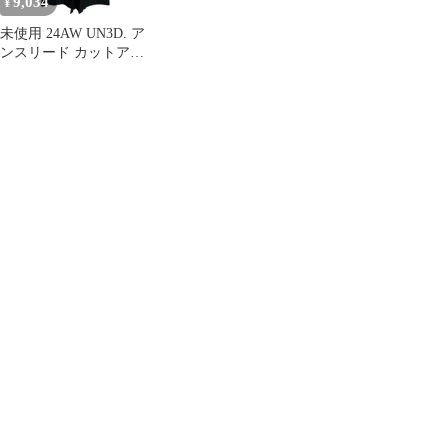
9,034
¥
未使用 24AW UN3D. ア
ンスリード カットアウ
トディテールパンツ ワ
イドパンツ
522450702101 サイズ38
ブラック レディース 古
着 中古 USED