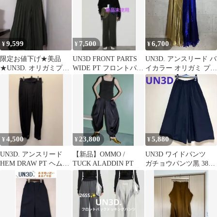
USED
9,599
7,500
6,700
¥
¥
¥
限定お値下げ★美品
UN3D FRONT PARTS
UN3D. アンスリード バ
★UN3D. オリガミプリ
WIDE PT フロントパー
イカラー オリガミ プリ
ーツダブルパンツ38
ツワイドパンツ
ーツ パンツ ボトムス
36 ゴールド ブルー 金
青 レディース SU-40-31
4,500
23,800
5,880
¥
¥
¥
UN3D. アンスリード
【新品】OMMO /
UN3D ワイドパンツ
HEM DRAW PT ヘムド
TUCK ALADDIN PT
ガチョウパンツ黒 38
ローイージーパンツ
M〜Lサイズ位ウエスト
ゴム