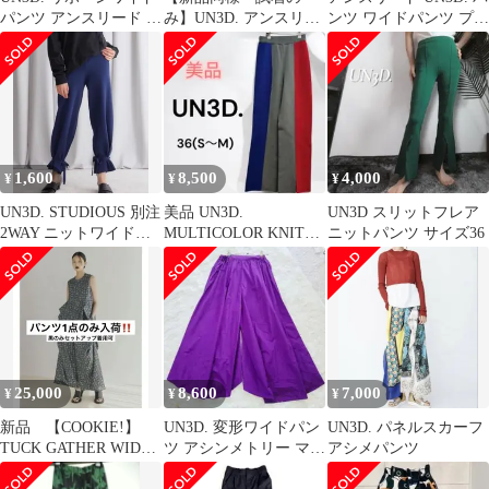
パンツ アンスリード 総
み】UN3D. アンスリー
ンツ ワイドパンツ プリ
柄 パンツ 佐々木香菜子
ド パンツ 38 キャメル
ーツ ロング 総ゴム 総
裏 青 ブルー 36
1,600
8,500
4,000
¥
¥
¥
UN3D. STUDIOUS 別注
美品 UN3D.
UN3D スリットフレア
2WAY ニットワイドパ
MULTICOLOR KNIT
ニットパンツ サイズ36
ンツ ネイビー
PT マルチカラーニット
パンツ
25,000
8,600
7,000
¥
¥
¥
新品 【COOKIE!】
UN3D. 変形ワイドパン
UN3D. パネルスカーフ
TUCK GATHER WIDE
ツ アシンメトリー マキ
アシメパンツ
PT 定価53,900
シ丈 ウエストゴム