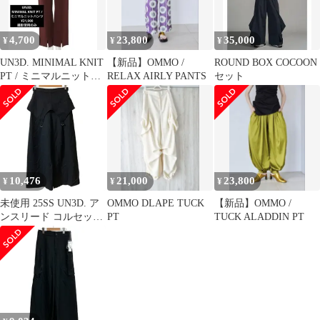
4,700
23,800
35,000
¥
¥
¥
UN3D. MINIMAL KNIT
【新品】OMMO /
ROUND BOX COCOON
PT / ミニマルニットパ
RELAX AIRLY PANTS
セット
ンツ
10,476
21,000
23,800
¥
¥
¥
未使用 25SS UN3D. ア
OMMO DLAPE TUCK
【新品】OMMO /
ンスリード コルセット
PT
TUCK ALADDIN PT
ディテール ワイドパン
ツ 522520700401 サイズ
38 ブラック レディース
古着 中古 USED