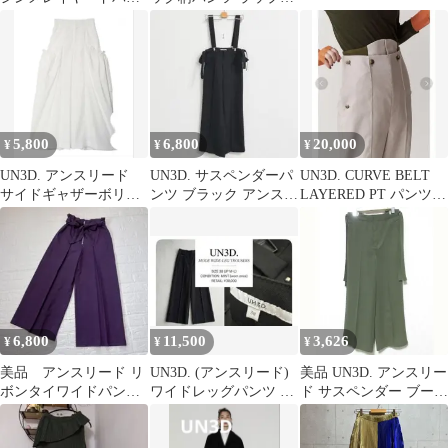
ツ 白 38
カート付き 36
5,800
6,800
20,000
¥
¥
¥
UN3D. アンスリード
UN3D. サスペンダーパ
UN3D. CURVE BELT
サイドギャザーボリュ
ンツ ブラック アンスリ
LAYERED PT パンツ
ームパンツ
ード
38
6,800
11,500
3,626
¥
¥
¥
美品 アンスリード リ
UN3D. (アンスリード)
美品 UN3D. アンスリー
ボンタイワイドパンツ
ワイドレッグパンツ サ
ド サスペンダー ブーツ
パープル
イズ38
カットパンツ 38 カーキ
レディース 古着 中古