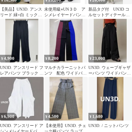
10,500
13,200
20,000
¥
¥
¥
【美品】UN3D. アンス
未使用級⭐︎UN３Ｄ ア
新品タグ付 UN3D コ
リード 緑×白 ミックス
シメレイヤードパンツ
ルセットディテール
ストライプワイドパン
ベージュ 36
ワイド パンツ
ツ 38
4,900
8,200
23,000
¥
¥
¥
UN3D. アンスリード フ
マルチカラーニットパ
UN3D. ウェーブギャザ
レアパンツ ブラック 36
ンツ 配色 ワイドパン
ーパンツ ワイドパンツ
イージーパンツ 日本製
ツ イージーパンツ ス
ゴムウエスト ブラッ
リット
ク38
6,900
4,500
1,680
¥
¥
¥
UN3D. アンスリード ア
【未使用】UN3D. チェ
UN3D. / ニットパンツ
シンメレイヤードパン
ック柄パンツ ラップス