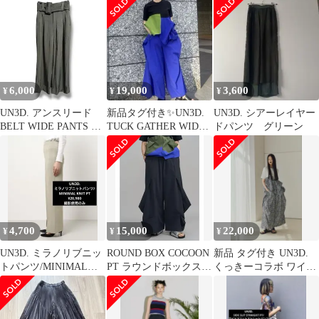
ネイビー 36
6,000
19,000
3,600
¥
¥
¥
UN3D. アンスリード
新品タグ付き✨UN3D.
UN3D. シアーレイヤー
BELT WIDE PANTS ワ
TUCK GATHER WIDE
ドパンツ グリーン
イドパンツ ベルト付き
PT 36 ブルー
スリット フレアパンツ
タック オフィス カジュ
アル レディース サイズ
36 カーキ 秋 ゴーゴー
古着久喜倉庫店 北久
K354H
4,700
15,000
22,000
¥
¥
¥
UN3D. ミラノリブニッ
ROUND BOX COCOON
新品 タグ付き UN3D.
トパンツ/MINIMAL
PT ラウンドボックスコ
くっきーコラボ ワイド
KNIT PT¥20,900
クーンパンツ UN3D
パンツ 38サイズ M〜 L