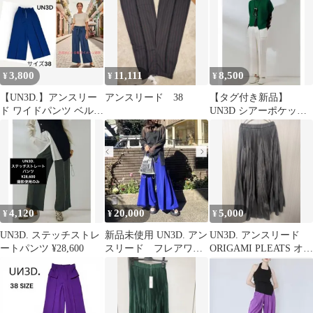
3,800
11,111
8,500
¥
¥
¥
【UN3D.】アンスリー
アンスリード 38
【タグ付き新品】
ド ワイドパンツ ベルテ
UN3D シアーポケット
ッド ブルー サイズ38
パンツ ホワイト
4,120
20,000
5,000
¥
¥
¥
UN3D. ステッチストレ
新品未使用 UN3D. アン
UN3D. アンスリード
ートパンツ ¥28,600
スリード フレアワイ
ORIGAMI PLEATS オリ
ドパンツ ブルー 38
ガミプリーツパンツ