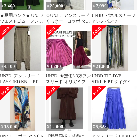
3,400
25,000
7,999
¥
¥
¥
★夏用パンツ★ UN3D
☆UN3D. アンスリード
UN3D. パネルスカーフ
ウエストゴム フレア
くっきー！コラボ タッ
アシメパンツ
ワイドパンツ パンタ
クギャザーワイドパン
ロンベルボトム
ツ☆36
4,100
3,280
21,000
¥
¥
¥
UN3D. アンスリード
UN3D. ★定価3.3万アン
UN3D.TIE-DYE
LAYERED KNIT PT レ
スリード オリガミプリ
STRIPE PT タイダイス
イヤードニットパンツ
ーツパンツ マキシ ボル
トライプパンツ
ドー
15,000
12,000
5,628
¥
¥
¥
UN3D. リボーンワイド
【新品同様・試着の
アンスリード UN3D. パ