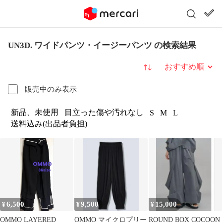
UN3D. ワイドパンツ・イージーパンツ の検索結果
並び替え
販売中のみ表示
新品、未使用
目立った傷や汚れなし
S
M
L
送料込み(出品者負担)
6,500
9,500
15,000
¥
¥
¥
OMMO LAYERED
OMMO マイクロプリー
ROUND BOX COCOON