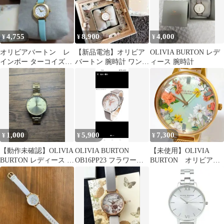
4,755
8,900
4,000
¥
¥
¥
オリビアバートン レ
【新品電池】オリビア
OLIVIA BURTON レデ
インボー ターコイズ＆
バートン 腕時計 ワンダ
ィース 腕時計
ゴールド ミニダイヤル
ーランド シェル文字
23mm
盤 グレー
1,000
5,900
7,300
¥
¥
¥
【動作未確認】OLIVIA
OLIVIA BURTON
【未使用】OLIVIA
BURTON レディース 腕
OB16PP23 フラワー柄
BURTON オリビアバ
時計 ゴールド
腕時計
ートン 腕時計
OB079 OBW0784
36mm レディース ク
ォーツ