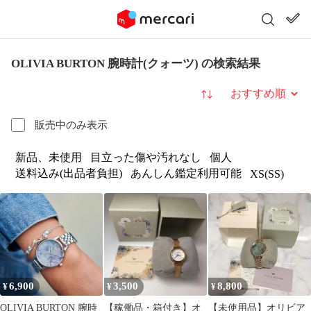
OLIVIA BURTON 腕時計(クォーツ) の検索結果
並び替え
販売中のみ表示
新品、未使用
目立った傷や汚れなし
個人
送料込み(出品者負担)
あんしん鑑定利用可能
XS(SS)
6,900
3,500
8,800
¥
¥
¥
OLIVIA BURTON 腕時
【稼働品・箱付き】オ
【未使用品】オリビア