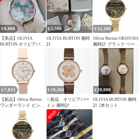
8,888
2,500
12,200
¥
¥
¥
【美品】OLIVIA
OLIVIA BURTON 腕時
Olivia Burton OB16VS01
BURTON オリビアバー
計
腕時計 ブラック ペール
トン アンダーザシー 腕
ゴールド 並行輸入品
時計 夏
7,833
19,360
28,000
¥
¥
¥
【新品】Olivia Burton
✨新品 オリビアバー
OLIVIA BURTON 腕時
ワンダーランド ピンク
トン 腕時計
計 2本セット
ゴールド×ベビーピンク
24000093 フラワーモ
チーフ ピンクゴール
ド ブラウン革ベルト