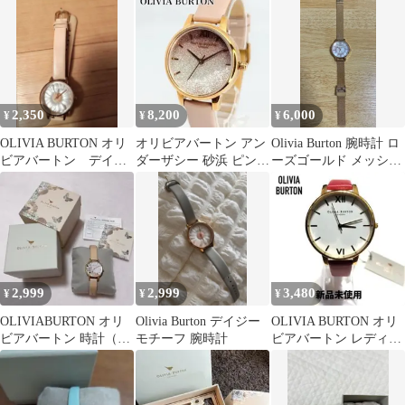
2,350
8,200
6,000
¥
¥
¥
OLIVIA BURTON オリ
オリビアバートン アン
Olivia Burton 腕時計 ロ
ビアバートン デイジ
ダーザシー 砂浜 ピンク
ーズゴールド メッシュ
ーモチーフ 腕時計 クォ
サンセット 海
ベルト
ーツ
2,999
2,999
3,480
¥
¥
¥
OLIVIABURTON オリ
Olivia Burton デイジー
OLIVIA BURTON オリ
ビアバートン 時計（電
モチーフ 腕時計
ビアバートン レディー
池切れ） 腕時計
ス 新品未使用