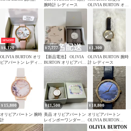
腕時計 レディース
OLIVIA BURTON オリ
ビアバートン 腕時計 稼
動品 ゴールド×ライト
ピンク
10%OFF
6,120
7,777
1,300
¥
¥
¥
OLIVIA BURTON オリ
【新品電池】 OLIVIA
OLIVIA BURTON 腕時
ビアバートン レディー
BURTON オリビアバー
計 レディース
ス腕時計 花、蝶柄、ピ
トン 腕時計 シルバー
ンク
15,800
11,500
10,800
¥
¥
¥
オリビアバートン 腕時
美品 オリビアバートン
オリビアバートン
計
レインボーワンダーラ
OLIVIA BURTON
ンド 箱タグ付
ob16md99