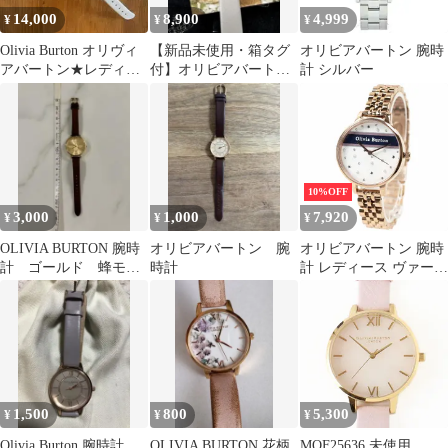
14,000
8,900
4,999
¥
¥
¥
Olivia Burton オリヴィ
【新品未使用・箱タグ
オリビアバートン 腕時
アバートン★レディー
付】オリビアバートン
計 シルバー
ス 腕時計★猫
腕時計 花柄 グレー×ゴ
ールド
10%OFF
3,000
1,000
7,920
¥
¥
¥
OLIVIA BURTON 腕時
オリビアバートン 腕
オリビアバートン 腕時
計 ゴールド 蜂モチ
時計
計 レディース ヴァース
ーフ
ティ デミ ピンク＆ネイ
ビー ストライプ＆ロー
ズゴールドブレスレッ
ト OLIVIA BURTON
34mm OB16VS06
1,500
800
5,300
¥
¥
¥
Olivia Burton 腕時計
OLIVIA BURTON 花柄
MOF25636 未使用