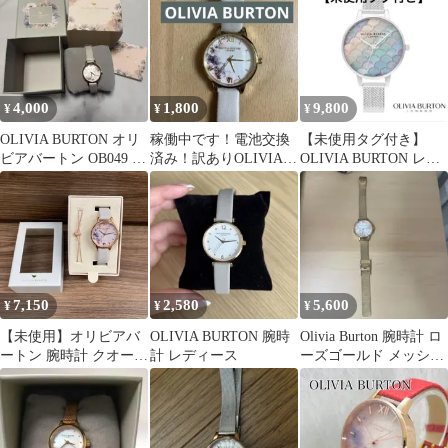
4,000
1,800
9,800
¥
¥
¥
OLIVIA BURTON オリ
稼働中です！電池交換
【未使用タグ付き】
ビアバートン OB049 花
済み！訳ありOLIVIA
OLIVIA BURTON レデ
柄 腕時計レディース
BURTON レディース 腕
ィース腕時計
時計
OB16US46
7,150
2,580
5,600
¥
¥
¥
【未使用】オリビアバ
OLIVIA BURTON 腕時
Olivia Burton 腕時計 ロ
ートン 腕時計 クオーツ
計 レディース
ーズゴールド メッシュ
花柄 OBW0306 レディ
ベルト
ース ハチモチーフ ブ
レスレット付き 平塚
店 衣料品 I