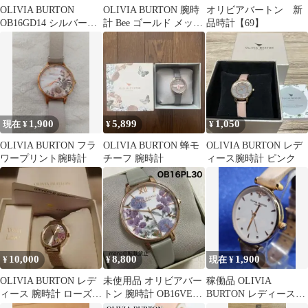
OLIVIA BURTON
OLIVIA BURTON 腕時
オリビアバートン 新
OB16GD14 シルバー腕
計 Bee ゴールド メッシ
品時計【69】
時計
ュベルト
1,900
5,899
1,050
現在 ¥
¥
¥
OLIVIA BURTON フラ
OLIVIA BURTON 蜂モ
OLIVIA BURTON レデ
ワープリント腕時計
チーフ 腕時計
ィース腕時計 ピンク
10,000
8,800
1,900
¥
¥
現在 ¥
OLIVIA BURTON レデ
未使用品 オリビアバー
稼働品 OLIVIA
ィース 腕時計 ローズゴ
トン 腕時計 OB16VE08
BURTON レディース腕
ールド
Olivia Burton
時計 電池交換済 G3865