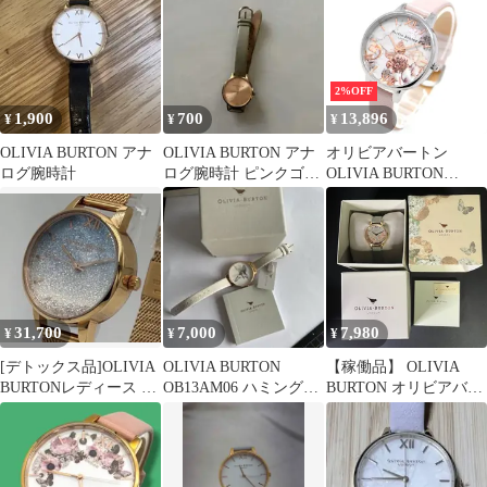
OB16WD95
2%OFF
1,900
700
13,896
¥
¥
¥
OLIVIA BURTON アナ
OLIVIA BURTON アナ
オリビアバートン
ログ腕時計
ログ腕時計 ピンクゴー
OLIVIA BURTON
ルド
OB16CS21 腕時計 クォ
ーツ アナログ 電池式
ウォッチ レディース ホ
ワイト フラワー パール
ピンク 1年保証
31,700
7,000
7,980
¥
¥
¥
[デトックス品]OLIVIA
OLIVIA BURTON
【稼働品】 OLIVIA
BURTONレディース ア
OB13AM06 ハミングバ
BURTON オリビアバー
ンダーザシー箱付
ード #0172b
トン OB053 OBW0079
花柄 腕時計 レディース
ケース付き 電池交換済
み 動作確認済み