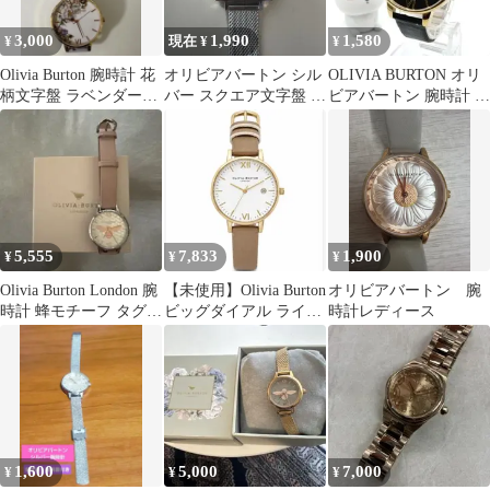
3,000
1,990
1,580
¥
現在 ¥
¥
Olivia Burton 腕時計 花
オリビアバートン シル
OLIVIA BURTON オリ
柄文字盤 ラベンダーベ
バー スクエア文字盤 腕
ビアバートン 腕時計 ブ
ルト
時計
ラック ゴールド
5,555
7,833
1,900
¥
¥
¥
Olivia Burton London 腕
【未使用】Olivia Burton
オリビアバートン 腕
時計 蜂モチーフ タグ付
ビッグダイアル ライト
時計レディース
き
ブラウン×ゴールド
1,600
5,000
7,000
¥
¥
¥