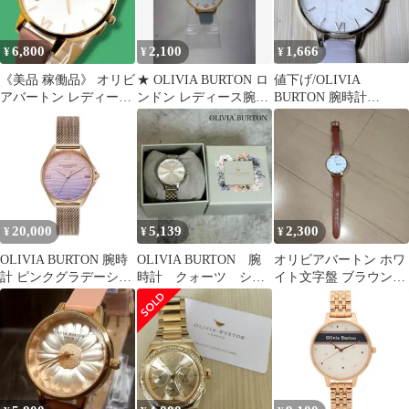
6,800
2,100
1,666
¥
¥
¥
《美品 稼働品》 オリビ
★ OLIVIA BURTON ロ
値下げ/OLIVIA
アバートン レディース
ンドン レディース腕時
BURTON 腕時計
腕時計 フラワー 花 蝶
計 グレー系
OB057/OB0477（電池切
クオーツ
れ）
20,000
5,139
2,300
¥
¥
¥
OLIVIA BURTON 腕時
OLIVIA BURTON 腕
オリビアバートン ホワ
計 ピンクグラデーショ
時計 クォーツ シル
イト文字盤 ブラウンレ
ン メッシュベルト
バー ゴールド
ザー レディース ローズ
RG555
ゴールド