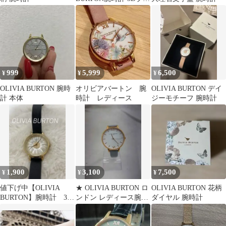
ケ 動作OK完品 36mm
999
5,999
6,500
¥
¥
¥
OLIVIA BURTON 腕時
オリビアバートン 腕
OLIVIA BURTON デイ
計 本体
時計 レディース
ジーモチーフ 腕時計
1,900
3,100
7,500
¥
¥
¥
値下げ中【OLIVIA
★ OLIVIA BURTON ロ
OLIVIA BURTON 花柄
BURTON】腕時計 3D
ンドン レディース腕時
ダイヤル 腕時計
デイジー ブラック
計 グレー系
※電池切れ