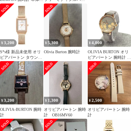
ローズゴールド 花柄
ホワイト アールグレイ
3,200
5,300
4,000
¥
¥
¥
S*s様 新品未使用 オリ
Olivia Burton 腕時計
OLIVIA BURTON オリ
ビアバートン タウンハ
ビアバートン 腕時計 ク
ウス 24000015
ォーツ SS×レザー/ ゴー
ルドカラー×グレー レ
ディース /
240001209117
3,200
1,300
2,500
¥
¥
¥
OLIVIA-BURTON 腕時
オリビアバートン 腕時
オリビアバートン 腕時
計
計 OB16MV60
計