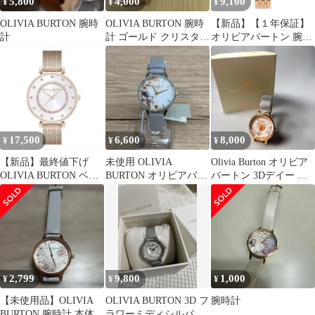
5,800
4,000
9,100
¥
¥
¥
OLIVIA BURTON 腕時
OLIVIA BURTON 腕時
【新品】【１年保証】
計
計 ゴールド クリスタル
オリビアバートン 腕時
ベゼル 稼動品
計 レディース ヴァース
ティ ホワイト ローズゴ
ールド OB16VS06
Olivia Burton
17,500
6,600
8,000
¥
¥
¥
【新品】最終値下げ
未使用 OLIVIA
Olivia Burton オリビア
OLIVIA BURTON ベル
BURTON オリビアバー
バートン 3Dデイー メ
グレイブ ゴールド
トン 腕時計 OＢＷ0594
ッシュ 腕時計
箱付き グレー 平塚店
衣料品 i
2,799
9,800
1,000
¥
¥
¥
【未使用品】OLIVIA
OLIVIA BURTON 3D フ
腕時計
BURTON 腕時計 本体
ラワーミディシルバー