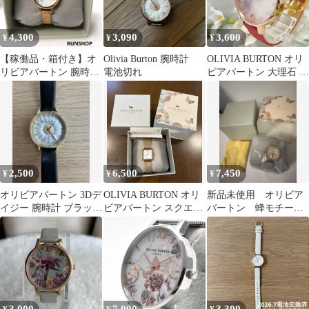
4,300
3,090
3,600
¥
¥
¥
【稼働品・箱付き】オ
Olivia Burton 腕時計
OLIVIA BURTON オリ
リビアバートン 腕時計
電池切れ
ビアバートン 大理石 レ
シェル文字盤 クリスタ
ディース腕時計 稼働品
ル ゴールド
2,500
6,500
7,450
¥
¥
¥
オリビアバートン 3Dデ
OLIVIA BURTON オリ
新品未使用 オリビア
イジー 腕時計 ブラック
ビアバートン スクエア
バートン 蜂モチー
×ゴールド 電池切れ
腕時計 ローズゴールド
フ 腕時計