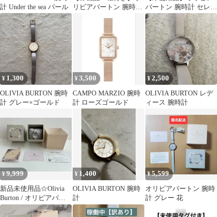
計 Under the sea パール
リビアバートン 腕時計
バートン 腕時計 セレス
シェル文字盤 クリスタ
ティアル ゴールド 匿名
ル ゴールド
配送
1,300
3,500
2,500
¥
¥
¥
OLIVIA BURTON 腕時
CAMPO MARZIO 腕時
OLIVIA BURTON レデ
計 グレー×ゴールド
計 ローズゴールド
ィース 腕時計
9,999
1,400
5,599
¥
¥
¥
新品未使用品☆Olivia
OLIVIA BURTON 腕時
オリビアバートン 腕時
Burton / オリビアバー
計
計 グレー 花
トンレディース 腕時計