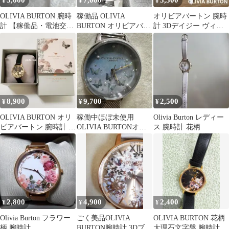
3,000
7,000
3,300
¥
¥
¥
OLIVIA BURTON 腕時
稼働品 OLIVIA
オリビアバートン 腕時
計 【稼働品・電池交換
BURTON オリビアバー
計 3Dデイジー ヴィー
済】#747
トン レディース腕時計
ガンレザー 電池交換済
フラワー
8,900
9,700
2,500
¥
¥
¥
OLIVIA BURTON オリ
稼働中ほぼ未使用
Olivia Burton レディー
ビアバートン 腕時計 フ
OLIVIA BURTONオリ
ス 腕時計 花柄
ラワー ブラックゴール
ビアバートン腕時計バ
ド
タフライパール
2,800
4,900
2,400
¥
¥
¥
Olivia Burton フラワー
ごく美品OLIVIA
OLIVIA BURTON 花柄
柄 腕時計
BURTON腕時計 3Dブー
大理石文字盤 腕時計