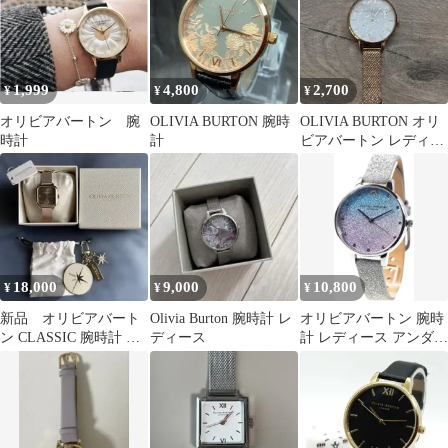
1,999
4,800
2,700
¥
¥
¥
オリビアバートン 腕
OLIVIA BURTON 腕時
OLIVIA BURTON オリ
時計
計
ビアバートン レディー
ス 腕時計
18,000
9,000
10,800
¥
¥
¥
新品 オリビアバート
Olivia Burton 腕時計 レ
オリビアバートン 腕時
ン CLASSIC 腕時計 レ
ディース
計 レディース アンダー
ディース バッグチャ
ザシー OB16US49
ーム付き