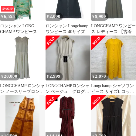
5%OFF
6,555
2,000
9,900
¥
¥
¥
ロンシャン LONG
ロンシャン Longchamp
LONGCHAMP ワンピー
CHAMP ワンピース
ワンピース 40サイズ
ス レディース 【古着】
869732
【中古】【送料無料】
20,000
2,999
2,870
¥
¥
¥
LONGCHAMP ロンシャ
LONGCHAMPロンシャ
Longchamp シャツワン
ン ノースリーブロング
ン ベージュ グログラ
ピース サイズL コット
ワンピース シルク ラウ
ン生地ノースリーブワ
ン 【F2-5789】
ンドネック レース切替
ンピース
ウエストゴムギャザー
ドローコード ホワイト
サイズ38【MAN1】