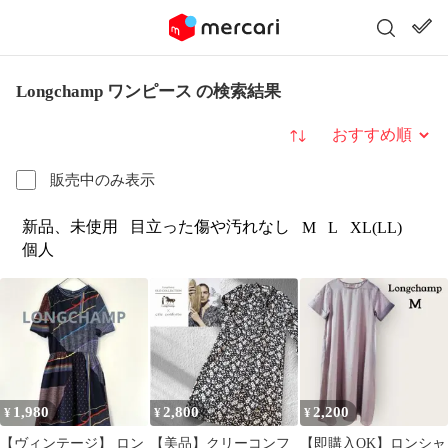
Longchamp ワンピース の検索結果
並び替え
販売中のみ表示
新品、未使用
目立った傷や汚れなし
M
L
XL(LL)
個人
1,980
2,800
2,200
¥
¥
¥
【ヴィンテージ】 ロン
【美品】クリーコンフ
【即購入OK】ロンシャ