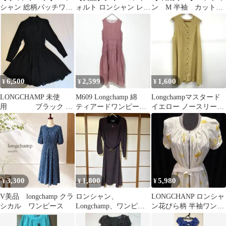
シャン 総柄パッチワー
ォルト ロンシャン レト
ン M 半袖 カットソ
ク風 幾何学模様 ワンピ
ロフラワーワンピース
ー ロングワンピー
ース
花柄 S
ス 刺繍
6,500
2,599
1,600
¥
¥
¥
LONGCHAMP 未使
M609 Longchamp 綿
Longchampマスタード
用 ブラック ワ
ティアードワンピー
イエロー ノースリーブ
ンピース
ス ピンク ノースリ
ロングワンピース ジレ
ーブ
羽織
3,300
1,800
5,980
¥
¥
¥
V美品 longchamp クラ
ロンシャン、
LONGCHANP ロンシャ
シカル ワンピース
Longchamp、ワンピー
ン花びら柄 半袖ワンピ
ス、長袖
ース ダブルジップ