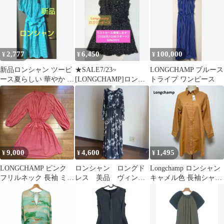
2,777
6,450
100,000
¥
¥
¥
新品ロンシャン ツーピ
★SALE7/23~
LONGCHAMP ブルース
ース夏らしい 華やか リ
[LONGCHAMP]ロンシ
トライプ ワンピース
ボンベルトが可愛い 透
ャンロゴ柄カシュクー
け感 軽い
ワンピース黒
9,000
4,600
1,495
¥
¥
¥
LONGCHAMP ピンク
ロンシャン ロングド
Longchamp ロンシャン
フリルネック 長袖 ミニ
レス 美品 ヴィンテ
キャメル色 長袖シャツ
ワンピース
ージ
ワンピース M