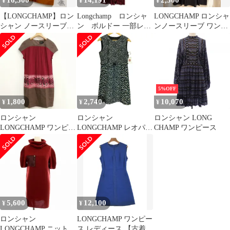
16,500
14,191
2,500
¥
¥
¥
【LONGCHAMP】ロン
Longchamp ロンシャ
LONGCHAMP ロンシャ
シャン ノースリーブワ
ン ボルドー 一部レザ
ンノースリーブ ワンピ
ンピース 麻リネン
ー ベロア ワンピース
ースブラック 38
36/M 茶
36
5%OFF
1,800
2,740
10,070
¥
¥
¥
ロンシャン
ロンシャン
ロンシャン LONG
LONGCHAMP ワンピー
LONGCHAMP レオパー
CHAMP ワンピース
ス 膝丈 異素材切替 S
ド柄 ノースリーブ ひざ
ボルドー系
丈ワンピース レディー
ス 表記無
5,600
12,100
¥
¥
ロンシャン
LONGCHAMP ワンピー
LONGCHAMP ニットワ
ス レディース 【古着】