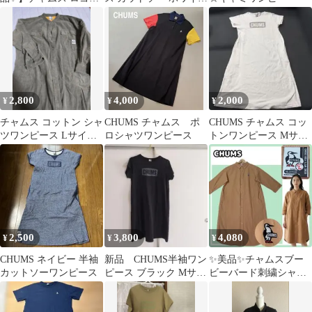
袖ワンピース カーキ L
ブービーバード
両ポケ付
2,800
4,000
2,000
¥
¥
¥
チャムス コットン シャ
CHUMS チャムス ポ
CHUMS チャムス コッ
ツワンピース Lサイズ
ロシャツワンピース
トンワンピース Mサイ
オリーブ
ズ
2,500
3,800
4,080
¥
¥
¥
CHUMS ネイビー 半袖
新品 CHUMS半袖ワン
✨美品✨チャムスブー
カットソーワンピース
ピース ブラック Mサイ
ビーバード刺繍シャツ
ズ
ワンピースＬ！羽織り
にもなる万能ブラウン