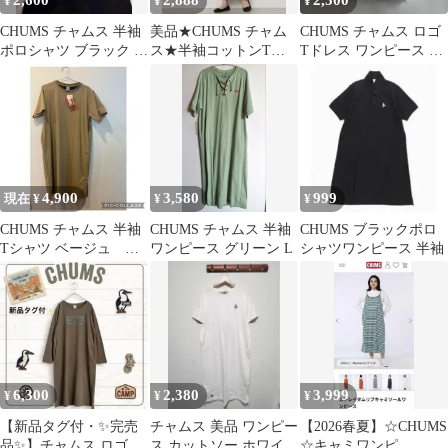
2,600
2,888
2,500
¥
¥
¥
CHUMS チャムス 半袖
美品★CHUMS チャム
CHUMS チャムス ロゴ
ポロシャツ ブラック L
ス★半袖コットンTシ
Tドレス ワンピース ホ
サイズ
ャツワンピース ブービ
ワイト Mサイズ
ーワンポイント
4,900
3,580
999
現在 ¥
¥
¥
CHUMS チャムス 半袖
CHUMS チャムス 半袖
CHUMS ブラックポロ
Tシャツ ベージュ エ
ワンピース グリーン L
シャツワンピース 半袖
アトレイル ストレッ
チワンピ
6,300
2,380
3,999
¥
¥
¥
【新品タグ付・✨完売
チャムス 美品 ワンピー
【2026春夏】☆CHUMS
品✨】チャムス ロゴ長
ス カットソー ホワイト
☆キャミワンピ