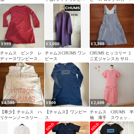
スヘビーウェイトロゴ
スウェットワンピース
ドレスレディース
ロングワンピース
999
3,000
3,300
¥
¥
¥
チャムス ピンク レ
チャムスCHUMS ワン
CHUMS ヒッコリー ミ
ディースワンピース
ピース
ニ丈ジャンスカ サロペ
裏起毛
ット Mサイズ
4,580
800
2,600
¥
¥
¥
【希少】チャムス ハ
【チャムス】ワンピー
チャムス CHUMS 半
リケーンノースリーブ
ス
袖 薄手 スウェッ
ロングワンピース
ト ワンピース ピン
ク M