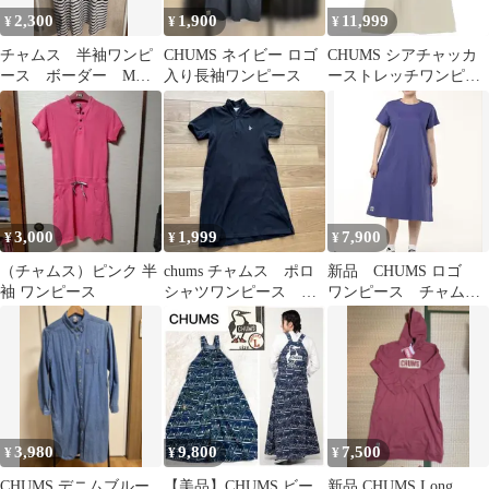
2,300
1,900
11,999
¥
¥
¥
チャムス 半袖ワンピ
CHUMS ネイビー ロゴ
CHUMS シアチャッカ
ース ボーダー Mサ
入り長袖ワンピース
ーストレッチワンピー
イズ
ス グレージュ
3,000
1,999
7,900
¥
¥
¥
（チャムス）ピンク 半
chums チャムス ポロ
新品 CHUMS ロゴ
袖 ワンピース
シャツワンピース ブ
ワンピース チャムス
ラック M
purple レディース
3,980
9,800
7,500
¥
¥
¥
CHUMS デニムブルー
【美品】CHUMS ビー
新品 CHUMS Long