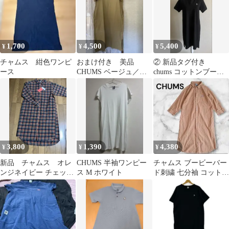
1,700
4,500
5,400
¥
¥
¥
チャムス 紺色ワンピ
おまけ付き 美品
② 新品タグ付き
ース
CHUMS ベージュ／カ
chums コットンブービ
ーキ半袖 オーバーサイ
ーポロドレス レディ
ズワンピース
ース L
3,800
1,390
4,380
¥
¥
¥
新品 チャムス オレ
CHUMS 半袖ワンピー
チャムス ブービーバー
ンジネイビー チェック
ス M ホワイト
ド刺繍 七分袖 コットン
シャツワンピース
シャツワンピース