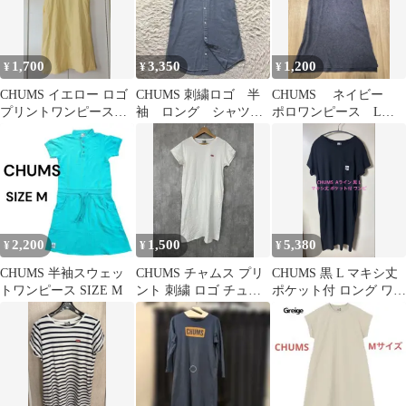
1,700
3,350
1,200
¥
¥
¥
CHUMS イエロー ロゴ
CHUMS 刺繍ロゴ 半
CHUMS ネイビー
プリントワンピース
袖 ロング シャツ
ポロワンピース Lサ
レディースL
ワンピース 洗える
イズ
2,200
1,500
5,380
¥
¥
¥
CHUMS 半袖スウェッ
CHUMS チャムス プリ
CHUMS 黒 L マキシ丈
トワンピース SIZE M
ント 刺繍 ロゴ チュニ
ポケット付 ロング ワン
ック ワンピース sizeL/
ピース Aライン チャム
白 ■◆ レディース
ス