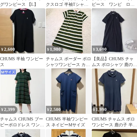
グワンピース 【L】
クスロゴ 半袖Tシャツ
ピース ワンピ ロン
ワンピース ネイビー M
グ カーキ ポケッ
ト フレイム リターダ
ント ラウンド ヘム ド
レス
2,600
1,980
3,600
¥
¥
¥
CHUMS 半袖 ワンピー
チャムス ボーダー ポロ
【美品】CHUMS チャ
ス
シャツワンピース カー
ムス ポロシャツ 鹿の子
キ茶 黄 白 L
ロングワンピース コッ
トンM黒
2,399
2,500
1,990
¥
¥
¥
チャムス CHUMS ブー
CHUMS 半袖ワンピー
CHUMS チャムス ポロ
ビーポロドレス ワンピ
ス ネイビーMサイズ
ワンピース 鹿の子 半袖
ース ポロシャツ ポロワ
ネイビー L
ンピ