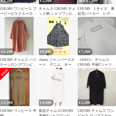
8,500
2,500
2,000
¥
¥
現在 ¥
CHUMS ワンピース ブ
チャムス CHUMS チェ
CHUMS Lサイズ 裏
ービーピケクルーロン
ック柄 シャツワンピー
起毛パーカー レディ
グドレス NavyCrazy
ス L
ース 黒
4,200
6,980
7,100
¥
¥
¥
CHUMS チャムス ハリ
chums ジャンパースカ
（b5611） チャムス
ケーンロングワンピー
ート デニム オール
CHUMS 半袖Tシャツワ
ス シャツ
インワン オーバーオ
ンピースヘビーウェイ
ール
トロゴドレス Heavy
Weight Logo Dress レデ
ィース
2,500
4,000
2,200
¥
¥
¥
CHUMS ワンピース 半
新品チャムスCHUMS
CHUMS チャムス ワン
袖
半袖Tシャツワンピー
ピース ロングスカート