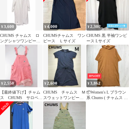
3,600
4,000
2,300
¥
¥
¥
CHUMS チャムス ロ
CHUMSチャムス ワン
CHUMS 黒 半袖ワンピ
ングシャツワンピース
ピース Ｌサイズ
ース Lサイズ
M
10%OFF
2,550
2,600
3,862
¥
¥
¥
【最終値下げ】チャム
CHUMS チャムス Ｍ
📦️Women's L ブラウン
ス CHUMS サロペッ
スウェットワンピー
系 Chums ( チャムス )
トスカート ピンク
ス ネイビー アウト
アンチバグフーデッド
ロゴ入り M
ドア
ドレス Anti-Bug Hooded
Dress コットン ウェア
ドレス ワンピース
z00055527 ドレス ワン