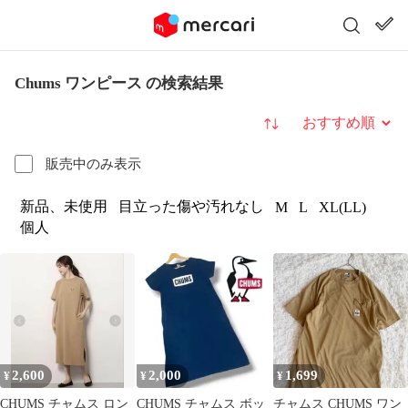
Chums ワンピース の検索結果
並び替え
販売中のみ表示
新品、未使用
目立った傷や汚れなし
M
L
XL(LL)
個人
2,600
2,000
1,699
¥
¥
¥
CHUMS チャムス ロン
CHUMS チャムス ボッ
チャムス CHUMS ワン