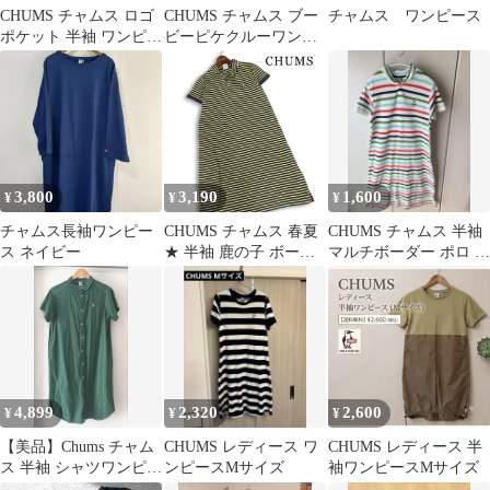
CHUMS チャムス ロゴ
CHUMS チャムス ブー
チャムス ワンピース
ポケット 半袖 ワンピー
ビーピケクルーワンピ
ス sizeM/紺 ■◆ レディ
ース
ース
3,800
3,190
1,600
¥
¥
¥
チャムス長袖ワンピー
CHUMS チャムス 春夏
CHUMS チャムス 半袖
ス ネイビー
★ 半袖 鹿の子 ボーダ
マルチボーダー ポロ ワ
ー ロゴ刺繍 ポロシャツ
ンピース M
ワンピース Sz.M レデ
ィース
4,899
2,320
2,600
¥
¥
¥
【美品】Chums チャム
CHUMS レディース ワ
CHUMS レディース 半
ス 半袖 シャツワンピー
ンピースMサイズ
袖ワンピースMサイズ
ス グリーン Lサイズ