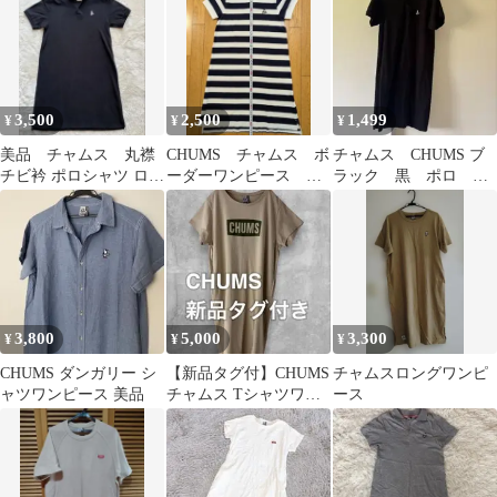
3,500
2,500
1,499
¥
¥
¥
美品 チャムス 丸襟
CHUMS チャムス ボ
チャムス CHUMS ブ
チビ衿 ポロシャツ ロン
ーダーワンピース レ
ラック 黒 ポロ ワ
グワンピース ブラッ
ディースM
ンピース
ク L 丸衿
3,800
5,000
3,300
¥
¥
¥
CHUMS ダンガリー シ
【新品タグ付】CHUMS
チャムスロングワンピ
ャツワンピース 美品
チャムス Tシャツワン
ース
ピース ベージュ M