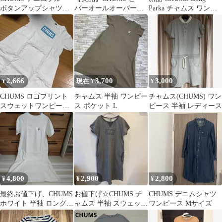
ボタンアップシャツワ
バーオールオーバーザ
Parka チャムス ワンピ
ンピース
オーバーオールスカー
ース
ト Tipi
2,666
3,700
3,000
¥
現在 ¥
¥
CHUMS ロゴプリント
チャムス 半袖 ワンピー
チャムス(CHUMS) ワン
スウェットワンピース
ス ポケット L
ピース 半袖 レディース
M ホワイト
4,800
2,900
2,800
¥
¥
¥
最終お値下げ、CHUMS
お値下げ☆CHUMS チ
CHUMS デニムシャツ
ホワイト 半袖 ロングワ
ャムス 半袖 スウェット
ワンピース Mサイズ
ンピース
ワンピース グレー