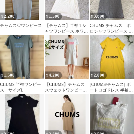
2,200
1,500
3,800
¥
¥
¥
チャムス♡ワンピース
【チャムス】半袖 Tシ
CHUMS チャムス ポ
ャツワンピース ホワイ
ロシャツワンピース グ
ト Lサイズ 胸元ロゴ
レー 半袖 Mサイズ
CHUMS
1,500
4,200
2,000
¥
¥
¥
CHUMS 半袖ワンピー
【CHUMS】チャムス
[CHUMS/チャムス] ボ
ス サイズL
スウェットワンピース
ートロゴドレス 半袖ワ
半袖 グレー 膝丈 L
ンピース イエロー M