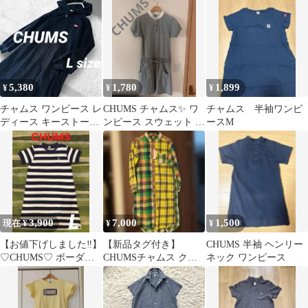
5,380
1,780
1,899
¥
¥
¥
チャムス ワンピース レ
CHUMS チャムス✨ ワ
チャムス 半袖ワンピ
ディース キーストーン
ンピース スウェット グ
ースM
バルーンスリーブフー
レー M 半袖 カットソ
ディ
ー 綿
3,900
7,000
1,500
現在 ¥
¥
¥
【お値下げしました‼️】
【新品タグ付き】
CHUMS 半袖 ヘンリー
♡CHUMS♡ ボーダー
CHUMSチャムス クレ
ネック ワンピース
鹿子ワンピース L
イジーパターン チェッ
クシャツワンピース