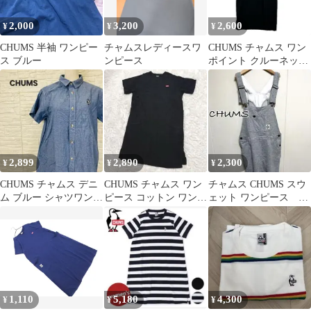
2,000
3,200
2,600
¥
¥
¥
CHUMS 半袖 ワンピー
チャムスレディースワ
CHUMS チャムス ワン
ス ブルー
ンピース
ポイント クルーネック
ワンピース sizeL/ブラ
ック
2,899
2,890
2,300
¥
¥
¥
CHUMS チャムス デニ
CHUMS チャムス ワン
チャムス CHUMS スウ
ム ブルー シャツワンピ
ピース コットン ワンポ
ェット ワンピース ミ
ース 半袖 Mサイズ
イント ワッペン M
ニサイズ M
1,110
5,180
4,300
¥
¥
¥