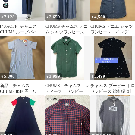
7,128
2,650
4,500
¥
¥
¥
[40%OFF] チャムス
CHUMS チャムス デニ
CHUMS デニム シャツ
CHUMS ループパイル
ム シャツワンピース L
ワンピース インディ
ハーフジップワンピー
サイズ
ゴブルー
ス CH18-1374 スウェッ
ト 長袖 ロング ブービ
ーバード 刺繍 レディー
ス 2026春夏 [返品・交
換不可]
5,800
3,999
3,499
¥
¥
¥
新品 チャムス
CHUMS チャムス レ
チャムス ブービー ポロ
CHUMS 8580円 ワン
ディース ワンピー
ワンピース 総刺繍 刺繍
ピース チュニック
ス 美品 春 夏 秋
ポロワンピース ポロシ
ャツ