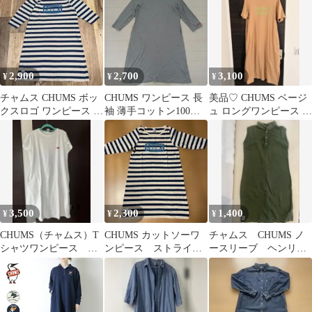
2,900
2,700
3,100
¥
¥
¥
チャムス CHUMS ボッ
CHUMS ワンピース 長
美品♡ CHUMS ベージ
クスロゴ ワンピース チ
袖 薄手コットン100％
ュ ロングワンピース M
ュニック サイズL 女性
ライトグレーＭ
サイズ
用
3,500
2,300
1,400
¥
¥
¥
CHUMS（チャムス）T
CHUMS カットソーワ
チャムス CHUMS ノ
シャツワンピース
ンピース ストライ
ースリーブ ヘンリー
【L】
プ Lサイズ
ネック ワンピース レ
ディース M