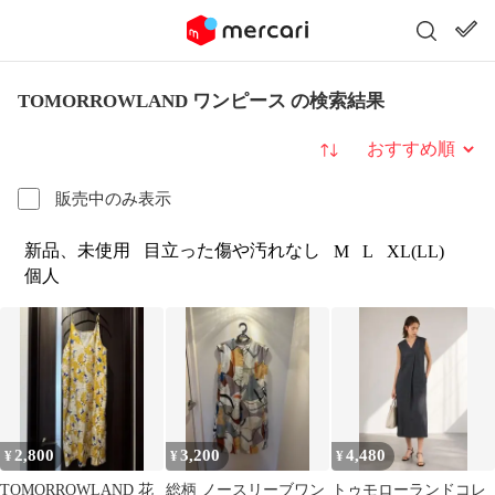
TOMORROWLAND ワンピース の検索結果
並び替え
販売中のみ表示
新品、未使用
目立った傷や汚れなし
M
L
XL(LL)
個人
2,800
3,200
4,480
¥
¥
¥
TOMORROWLAND 花
総柄 ノースリーブワン
トゥモローランドコレ