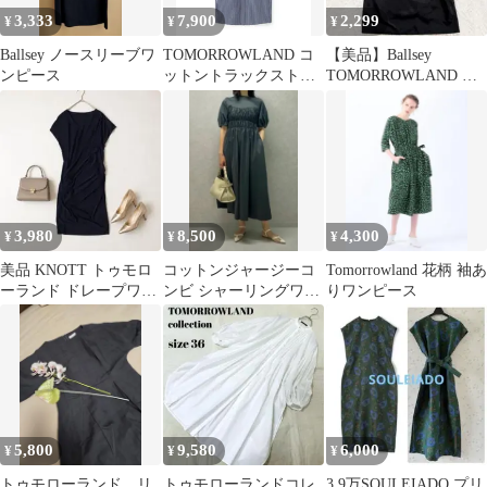
3,333
7,900
2,299
¥
¥
¥
Ballsey ノースリーブワ
TOMORROWLAND コ
【美品】Ballsey
ンピース
ットントラックストラ
TOMORROWLAND サ
イプ シャツワンピース
テンワンピース ブラッ
ク
3,980
8,500
4,300
¥
¥
¥
美品 KNOTT トゥモロ
コットンジャージーコ
Tomorrowland 花柄 袖あ
ーランド ドレープワン
ンビ シャーリングワン
りワンピース
ピース 紺 1
ピース
5,800
9,580
6,000
¥
¥
¥
トゥモローランド リ
トゥモローランドコレ
3.9万SOULEIADO プリ