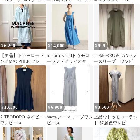
ピース ブラック 34
ン 青 シャツワンピース
6,200
14,000
999
¥
¥
¥
【美品】トゥモローラ
tomorrowlandトゥモロ
TOMORROWLAND ノ
ンドMACPHEE フレン
ーランドドッピオタイ
ースリーブ ワンピ
チリネンギャザーワン
プライター マキシワン
ピース
ピース
10,500
6,900
3,500
¥
¥
¥
A TEODORO ネイビー
bacca ノースリーブワン
上品なトゥモローラン
ワンピース
ピース
ド•綺麗色ワンピ