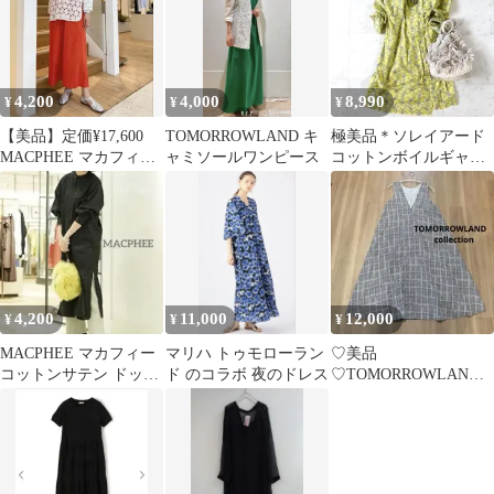
4,200
4,000
8,990
¥
¥
¥
【美品】定価¥17,600
TOMORROWLAND キ
極美品＊ソレイアード
MACPHEE マカフィー
ャミソールワンピース
コットンボイルギャザ
キャミワンピ
ーワンピース 4way カ
シュクール
4,200
11,000
12,000
¥
¥
¥
MACPHEE マカフィー
マリハ トゥモローラン
♡美品
コットンサテン ドット
ド のコラボ 夜のドレス
♡TOMORROWLAND
ロングシャツワン36
collectionジャンパース
カート M