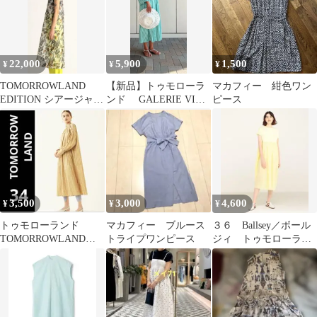
ディース
22,000
5,900
1,500
¥
¥
¥
TOMORROWLAND
【新品】トゥモローラ
マカフィー 紺色ワン
EDITION シアージャガ
ンド GALERIE VIE
ピース
ードノースリーブワン
シャツワンピース
ピース
3,500
3,000
4,600
¥
¥
¥
トゥモローランド
マカフィー ブルース
３６ Ballsey／ボール
TOMORROWLAND前
トライプワンピース
ジィ トゥモローラン
後着34ストライプワン
ド ワンピース 黄
ピース洗える
色 イエロー