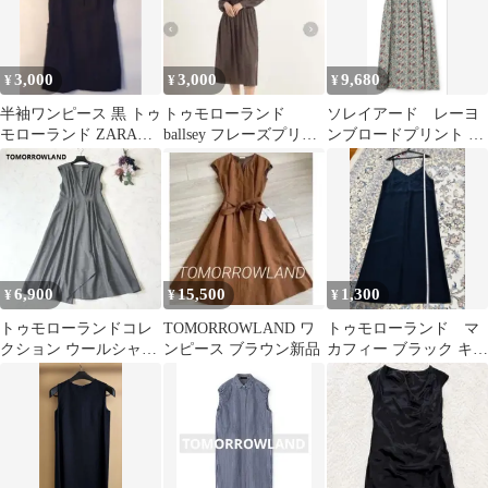
3,000
3,000
9,680
¥
¥
¥
半袖ワンピース 黒 トゥ
トゥモローランド
ソレイアード レーヨ
モローランド ZARA
ballsey フレーズプリン
ンブロードプリント バ
ICB バナナリパブリッ
ト スタンドネックワ
タフライスリーブワン
ク
ンピース
ピース
6,900
15,500
1,300
¥
¥
¥
トゥモローランドコレ
TOMORROWLAND ワ
トゥモローランド マ
クション ウールシャー
ンピース ブラウン新品
カフィー ブラック キャ
ク カシュクール ワンピ
ミワンピース スリット
ース グレー
入り