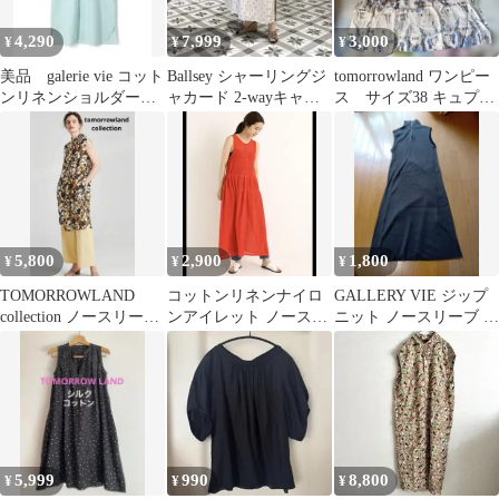
4,290
7,999
3,000
¥
¥
¥
美品 galerie vie コット
Ballsey シャーリングジ
tomorrowland ワンピー
ンリネンショルダーワ
ャカード 2-wayキャミ
ス サイズ38 キュプラ
イドシャツワンピース
ソールワンピース
100%
5,800
2,900
1,800
¥
¥
¥
TOMORROWLAND
コットンリネンナイロ
GALLERY VIE ジップ
collection ノースリーブ
ンアイレット ノースリ
ニット ノースリーブ ロ
ロングシャツ
ーブワンピース
ングワンピース グレー
MACPHEE
5,999
990
8,800
¥
¥
¥