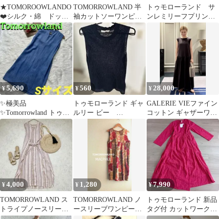
★TOMOROOWLANDO
TOMORROWLAND 半
トゥモローランド サ
❤️シルク・綿 ドット
袖カットソーワンピー
ンレミリーフプリント
柄 ワンピース 美品‼️お
ス ブラック 36
ノースリーブワンピー
値下げ‼️
ス 美品
5,690
560
28,000
¥
¥
¥
✨️極美品
トゥモローランド ギャ
GALERIE VIEファイン
✨️Tomorrowland トゥモ
ルリー ビー
コットン ギャザーワン
ローランド テンセルワ
GALERIE VIE 麻トッ
ピース
ンピース S
プス お値下げ
4,000
1,280
7,990
¥
¥
¥
TOMORROWLAND ス
TOMORROWLAND ノ
トゥモローランド 新品
トライプノースリーブ
ースリーブワンピース
タグ付 カットワークレ
ワンピース MACPHEE
MACPHEE 38 ひざ丈
ース カシュクール ワン