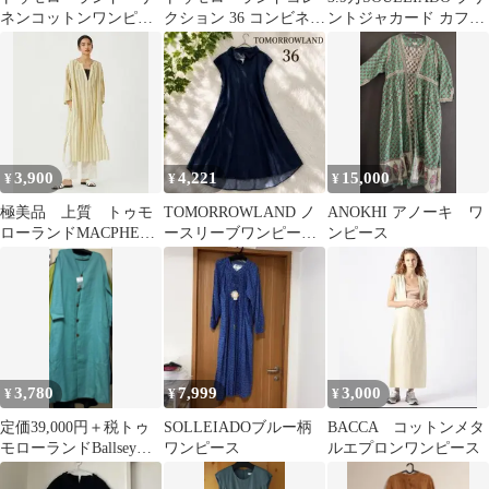
ネンコットンワンピー
クション 36 コンビネー
ントジャカード カフタ
ス ウエストシェイ
ションサークルレース
ンジレドレス ワンピ
プ ブラック
ロングブラウス
ース
3,900
4,221
15,000
¥
¥
¥
極美品 上質 トゥモ
TOMORROWLAND ノ
ANOKHI アノーキ ワ
ローランドMACPHEE
ースリーブワンピース
ンピース
フレンチリネン ギャ
ネイビー ゆったり36
ザーワンピース
3,780
7,999
3,000
¥
¥
¥
定価39,000円＋税トゥ
SOLLEIADOブルー柄
BACCA コットンメタ
モローランドBallseyコ
ワンピース
ルエプロンワンピース
ートワンピース