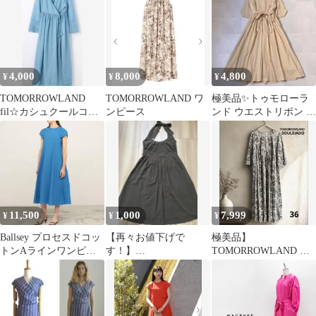
4,000
8,000
4,800
¥
¥
¥
TOMORROWLAND
TOMORROWLAND ワ
極美品✨トゥモローラ
fil☆カシュクールコッ
ンピース
ンド ウエストリボン A
トンレースワンピ
ライン ロング フレア
ワンピース
11,500
1,000
7,999
¥
¥
¥
Ballsey プロセスドコッ
【再々お値下げで
極美品】
トンAラインワンピー
す！】
TOMORROWLAND ワ
ス
TOMORROWLANDホ
ンピースSOULEIADO
ルターネックワンピ
レーヨン七分袖