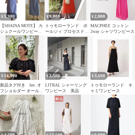
5,980
9,800
2,800
¥
¥
¥
【SHAINA MOTE】 カ
トゥモローランド ボ
MACPHEE コットン
シュクールワンピース
ールジィ プロセスドコ
2way シャツワンピース
ストラップ XS アメリ
ットン レイヤードライ
カ製
クワンピース
14,900
2,500
3,600
¥
¥
¥
新品タグ付き her. オ
LITRAL シャーリング
トゥモローランド キ
フショルダー オールイ
ワンピース 美品
ャミワンピース
ンワン ブラック