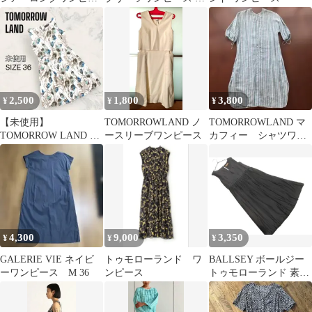
ス ゆったり 美品
ペチコート付
2,500
1,800
3,800
¥
¥
¥
【未使用】
TOMORROWLAND ノ
TOMORROWLAND マ
TOMORROW LAND ウ
ースリーブワンピース
カフィー シャツワン
エストタック 暈し フラ
ピース
ワー ワンピース
4,300
9,000
3,350
¥
¥
¥
GALERIE VIE ネイビ
トゥモローランド ワ
BALLSEY ボールジー
ーワンピース M 36
ンピース
トゥモローランド 素材
切替 ノースリーブ ワン
ピース size38/黒 ■◆ レ