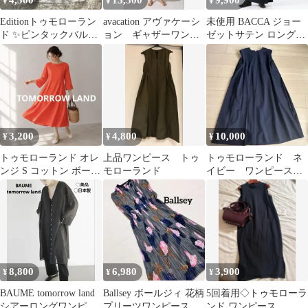
4,500
13,500
9,900
¥
¥
¥
Editionトゥモローラン
avacation アヴァケーシ
未使用 BACCA ジョー
ド ✨ピンタックバルー
ョン ギャザーワンピ
ゼットサテン ロングキ
ンスリーブワンピース
ース ホワイト 白
ャミソールワンピース
36 綿
ネイビー
3,200
4,800
10,000
¥
¥
¥
トゥモローランド オレ
上品ワンピース トゥ
トゥモローランド ネ
ンジ S コットン ボート
モローランド
イビー ワンピース
ネック フレアワンピー
未使用に近い
ス ロング
8,800
6,980
3,900
¥
¥
¥
BAUME tomorrow land
Ballsey ボールジィ 花柄
5回着用◇トゥモローラ
シアーロングワンピー
プリーツワンピース 36
ンド ワンピース