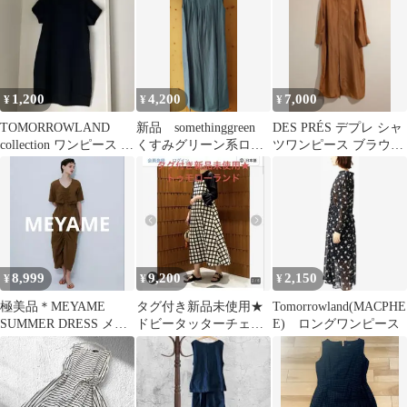
1,200
4,200
7,000
¥
¥
¥
TOMORROWLAND
新品 somethinggreen
DES PRÉS デプレ シャ
collection ワンピース ブ
くすみグリーン系ロン
ツワンピース ブラウ
ラック
グワンピース
ン トゥモローランド
8,999
9,200
2,150
¥
¥
¥
極美品＊MEYAME
タグ付き新品未使用★
Tomorrowland(MACPHE
SUMMER DRESS メヤ
ドビータッターチェッ
E) ロングワンピース
メ ロングワンピー
ク ジャンパードレス
ス 半袖