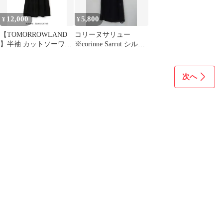
12,000
5,800
¥
¥
【TOMORROWLAND
コリーヌサリュー
】半袖 カットソーワン
※corinne Sarrut シルク
ピース ブラック
長袖 ワンピース 38黒
次へ