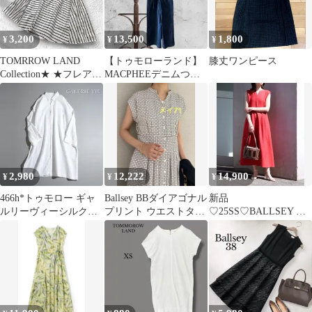
3,200
13,500
1,800
¥
¥
¥
TOMRROW LAND
【トゥモローランド】
膝丈ワンピース
Collection★ ★フレアボ
MACPHEEデニムつな
ーダーワンピース
ぎ•オールインワン
2,980
12,222
14,900
¥
¥
¥
466h*トゥモロー ギャ
Ballsey BBダイアゴナル
新品
ルリーヴィーシルクコ
プリント ウエストタッ
♡25SS♡BALLSEY ラ
ットンローンシャツワ
クフレアワンピース
イトクリアスラブバッ
ンピース
クリボンワンピース♡
レッド