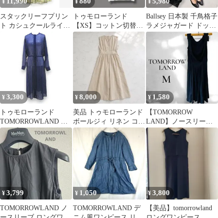
11,990
880
5,980
¥
¥
¥
スタックリーフプリン
トゥモローランド
Ballsey 日本製 千鳥格子
ト カシュクールライク
【XS】コットン切替ワ
ラメジャガード ドッキ
ワンピース 新品未使
ンピース 半袖 ひざ丈
ング ワンピース 黒
用タグ付き
ホワイト
3,300
8,000
1,580
¥
¥
¥
トゥモローランド
美品 トゥモローランド
【TOMORROW
TOMORROWLAND ソ
ボールジィ リネン コッ
LAND】ノースリーブ
レイアード SOLEIADO
トン オールインワン ロ
ワンピース ロングワン
長袖 シアー ワンピース
ング M
ピースM
ロング丈 36 青系 ブル
ー 総柄 ギャザー 日本
製
3,799
1,050
3,800
¥
¥
¥
TOMORROWLAND ノ
TOMORROWLAND デ
【美品】tomorrowland
ースリーブ ロングワン
ニム風ワンピース リネ
ロングワンピース