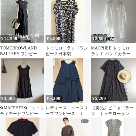
ピース
14,500
3,800
2,800
¥
¥
¥
TOMORROWLAND
トゥモローランドワン
MACPHEE トゥモロー
BALLSEY ワンピース
ピース日本製
ランド バンドカラー シ
チャコールグレー9号
ャツワンピース 白 シ
アー
3,500
5,200
5,200
¥
¥
¥
✿MACPHEE✿コットン
レディース ノースリ
【美品】ピニャコラー
ティアードワンピース
ーブワンピース トゥ
ダ トゥモローラン
チャコールグレー 日本
モローランド ベルト
ド ランダムドットギ
製
付き
ャザーフレアワンピー
ス