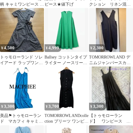
柄 キャミワンピース 36
ピース★値下げ
クション リネン混ノ
SOULEIADO
ースリーブタックマキ
シワンピース 36
4,500
4,999
2,300
¥
¥
¥
トゥモローランド ソレ
Ballsey コットンタイプ
TOMORROWLAND デ
イアード ラップワンピ
ライター ノースリーブ
ニムジャンパースカー
36 黒
Aラインワンピース グ
ト
リーン
3,300
3,700
3,300
¥
¥
¥
美品⚑トゥモローラン
TOMORROWLANDcolle
【トゥモローラン
ド マカフィ キャミソ
ction プリーツ ワンピー
ド】 ワンピース ブ
ールワンピース ブルー
ス【土日値下げ】
ラック