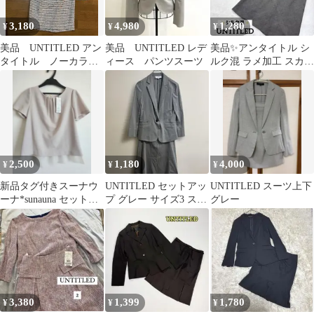
3,180
4,980
1,280
¥
¥
¥
美品 UNTITLED アン
美品 UNTITLED レデ
美品✨アンタイトル シ
タイトル ノーカラー
ィース パンツスーツ
ルク混 ラメ加工 スカー
ツイードスーツセッ
トスーツ グレー M
ト 3点セット
2,500
1,180
4,000
¥
¥
¥
新品タグ付きスーナウ
UNTITLED セットアッ
UNTITLED スーツ上下
ーナ*sunauna セットア
プ グレー サイズ3 スカ
グレー
ップ 36
ート
3,380
1,399
1,780
¥
¥
¥