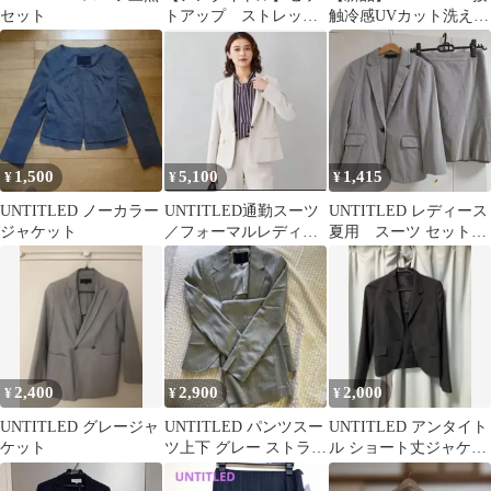
セット
トアップ ストレッチ
触冷感UVカット洗える
テーラードジャケット
パンツスーツ上下
スカート ステッチ
1,500
5,100
1,415
¥
¥
¥
UNTITLED ノーカラー
UNTITLED通勤スーツ
UNTITLED レディース
ジャケット
／フォーマルレディー
夏用 スーツ セットア
ス ビジネスジャケット
ップ 日本製 洗える
アイボリ42
スーツ
2,400
2,900
2,000
¥
¥
¥
UNTITLED グレージャ
UNTITLED パンツスー
UNTITLED アンタイト
ケット
ツ上下 グレー ストライ
ル ショート丈ジャケッ
プ 美品 夏に最適
ト ブラック