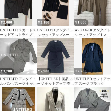
2,000
3,180
1,600
¥
¥
¥
UNTITLED スカートス
UNTITLED アンタイト
★7.23 h260 アンタイト
ーツ上下 ストライプ ブ
ル セットアップスーツ
ル セットアップ 1 スー
ラック サイズ1
紺 1
ツ
3,700
7,900
2,200
¥
¥
¥
UNTITLED アンタイト
【UNTITLED】美品 ス
UNTITLED セットアッ
ル パンツスーツ セット
ーツ セットアップ 春
プ スーツ ブラック
アップ ベージュ
夏 秋 アンタイトル