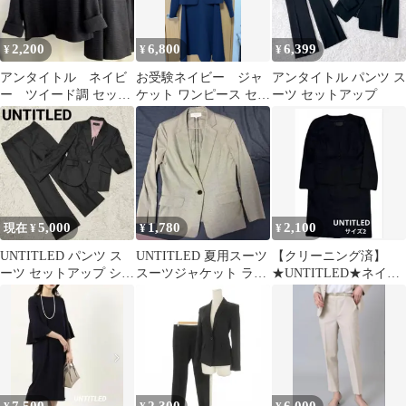
2,200
6,800
6,399
¥
¥
¥
アンタイトル ネイビ
お受験ネイビー ジャ
アンタイトル パンツ ス
ー ツイード調 セット
ケット ワンピース セッ
ーツ セットアップ
アップ スカートスーツ
トアップ
5,000
1,780
2,100
現在 ¥
¥
¥
UNTITLED パンツ ス
UNTITLED 夏用スーツ
【クリーニング済】
ーツ セットアップ シル
スーツジャケット ライ
★UNTITLED★ネイビ
ク混 背抜き ストライプ
トグレー
ージャケット&スカー
ト サイズ2