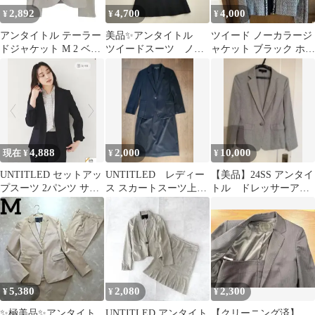
2,892
4,700
4,000
¥
¥
¥
アンタイトル テーラー
美品✨アンタイトル
ツイード ノーカラージ
ドジャケット M 2 ベー
ツイードスーツ ノー
ャケット ブラック ホワ
ジュ 通勤 スーツ ワー
カラージャケット ス
イト
ルド
カート セットアップ
4,888
2,000
10,000
現在 ¥
¥
¥
UNTITLED セットアッ
UNTITLED レディー
【美品】24SS アンタイ
プスーツ 2パンツ サイ
ス スカートスーツ上下
トル ドレッサーアー
ズ1
ブラック
ステックリネン セッ
トアップ L
5,380
2,080
2,300
¥
¥
¥
✨極美品✨アンタイト
UNTITLED アンタイト
【クリーニング済】