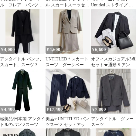
ル フレア パンツス
ル スカートスーツセッ
Untitled ストライプ ス
ーツ セットアップ
トアップ オフィス通勤
カートスーツ セットア
ベージュ M 総裏
S
ップ
4,000
4,600
6,600
¥
¥
¥
アンタイトル パンツ、
UNTITLED＊スカート
オフィスカジュアル3点
スカート、スーツ 3点
スーツ ダークベージ
セット★通勤 S アンタ
黒 冠婚葬祭 クリーニン
ュ
イトル ミッシェルクラ
グ済
ン 新品有
4,400
17,400
7,800
¥
¥
¥
​極美品/日本製 アンタイ
美品✨UNTITLED パン
アンタイトル グレー
トルのパンツスーツ セ
ツスーツ セットアップ
スーツ
ットアップ 黒 ウール混
ネイビー Lサイズ 3