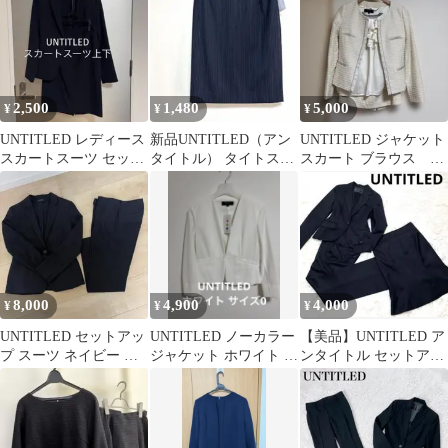
2,500
1,480
5,000
¥
¥
¥
UNTITLED レディース
新品UNTITLED（アン
UNTITLED ジャケット
スカートスーツ セット
タイトル） タイトスカ
スカート ブラウス セ
アップ ネイビー
ート濃紺ストライプ
ットアップ
柄 Sサイズ
8,000
4,900
4,000
¥
¥
¥
UNTITLED セットアッ
UNTITLED ノーカラー
【美品】UNTITLED ア
プ スーツ ネイビー サ
ジャケット ホワイト サ
ンタイトル セットアッ
イズ1
イズ0
プ 3点 スカート シルク
混