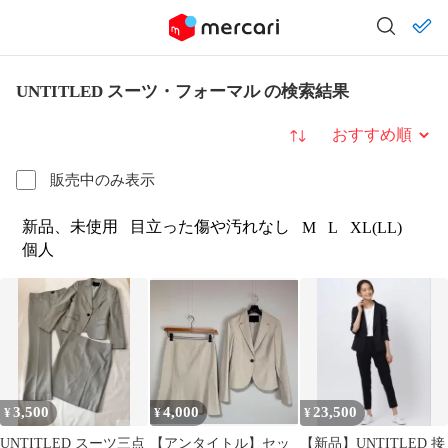
UNTITLED スーツ・フォーマル の検索結果
並び替え
販売中のみ表示
新品、未使用
目立った傷や汚れなし
M
L
XL(LL)
個人
3,500
4,000
23,500
¥
¥
¥
UNTITLED スーツ三点
【アンタイトル】セッ
【新品】UNTITLED 接