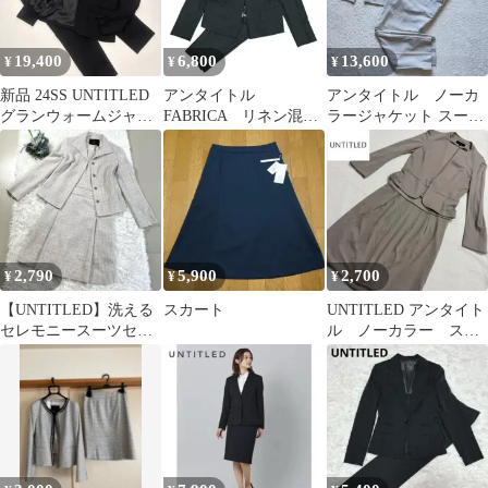
19,400
6,800
13,600
¥
¥
¥
新品 24SS UNTITLED
アンタイトル
アンタイトル ノーカ
グランウォームジャー
FABRICA リネン混
ラージャケット スーツ
ジ セットアップ M-L
ノーカラー パンツス
セットアップ ベージ
ーツ セットアップ
ュ 大きいサイズ
2,790
5,900
2,700
¥
¥
¥
【UNTITLED】洗える
スカート
UNTITLED アンタイト
セレモニースーツセッ
ル ノーカラー スカ
ト ワンピース ジャケッ
ートスーツ セットア
ト S
ップ M