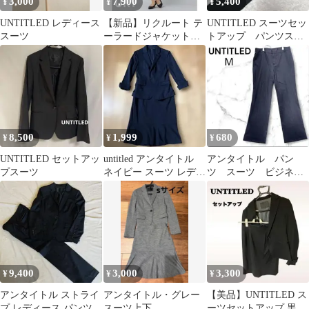
3,000
7,900
5,400
¥
¥
¥
UNTITLED レディース
【新品】リクルート テ
UNTITLED スーツセッ
スーツ
ーラードジャケット＆
トアップ パンツスー
タイトスカート S アン
ツ 日本製 ブラック
タイトル
8,500
1,999
680
¥
¥
¥
UNTITLED セットアッ
untitled アンタイトル
アンタイトル パン
プスーツ
ネイビー スーツ レディ
ツ スーツ ビジネ
ース7〜9号
ス フォーマル Ⅿ
ウール 日本製 黒
9,400
3,000
3,300
¥
¥
¥
アンタイトル ストライ
アンタイトル・グレー
【美品】UNTITLED ス
プ レディース パンツス
スーツ上下
ーツセットアップ 黒 ジ