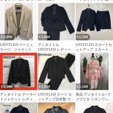
ーツ 1ボタン サイズ4
ャケット スカート S〜
M
3,800
2,800
2,500
¥
¥
¥
UNTITLED ベージュ
アンタイトル
UNTITLED スカートセ
スーツ ジャケット
UNTITLED レディー
ットアップ スカートス
ス スーツ セットア
ーツ ストライプ
ップ ブラック
2,300
1,880
2,500
¥
¥
¥
アンタイトル テーラー
UNTITLED スーツ セ
美品 アンタイトル×フ
ドジャケット レディー
ットアップ日本製 ウー
ァブリカ リネンワンピ
ス サイズ4 ブラック
ル100% 通勤 M相当
ーススーツ 2 イタリア
素材 オフ白