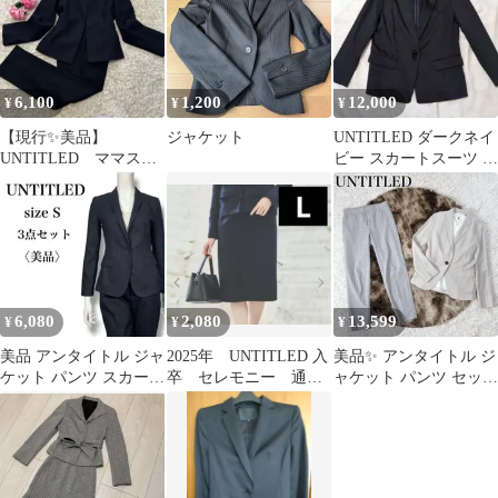
6,100
1,200
12,000
¥
¥
¥
【現行✨美品】
ジャケット
UNTITLED ダークネイ
UNTITLED ママスー
ビー スカートスーツ 上
ツ ツイード パン
下セット
ツ セットアップ
6,080
2,080
13,599
¥
¥
¥
美品 アンタイトル ジャ
2025年 UNTITLED 入
美品✨ アンタイトル ジ
ケット パンツ スカート
卒 セレモニー 通
ャケット パンツ セット
3点セット 就活 セット
勤 ラメツイードタイ
コーデ 洗える 近年モデ
アップ
トスカート
ル