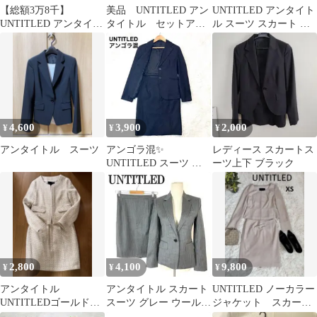
【総額3万8千】
美品 UNTITLED アン
UNTITLED アンタイト
UNTITLED アンタイト
タイトル セットアッ
ル スーツ スカート セ
ル 上下セットアップ
プ スーツ ジャケッ
ットアップ 1B
ト スカート
4,600
3,900
2,000
¥
¥
¥
アンタイトル スーツ
アンゴラ混✨
レディース スカートス
UNTITLED スーツ セ
ーツ上下 ブラック
ットアップ スカート 黒
Mサイズ相当
2,800
4,100
9,800
¥
¥
¥
アンタイトル
アンタイトル スカート
UNTITLED ノーカラー
UNTITLEDゴールドラ
スーツ グレー ウール
ジャケット スカー
メツイードスーツベー
ポリエステル 1 C6011
ト セットアップ ウ