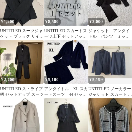
1,200
8,580
3,000
¥
¥
¥
UNTITLED スーツジャ
UNTITLED スカートス
ジャケット アンタイ
ケット ブラック サイズ
ーツ上下 セットアップ
トル パンツ ミッシ
2
ライトグレー 3 Lサイ
ェル・クラン 綿 セ
ズ
ットアップ ブラック
2,700
5,100
5,199
¥
¥
¥
UNTITLED ストライプ
アンタイトル XL スカ
UNTITLED ノーカラー
柄 セットアップ スーツ
ートスーツ 44 セット
ジャケット スカート セ
アップ ネイビー 大
ットアップ
きいサイズ