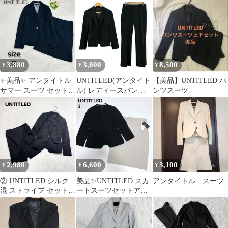
ジュ系卒業式入学式
ール100%
3,880
3,000
8,500
¥
¥
¥
✨美品✨ アンタイトル
UNTITLED(アンタイト
【美品】UNTITLED パ
サマー スーツ セット
ル) レディースパンツ
ンツスーツ
シルク 背抜き M
スーツ レディース - 黒
3点セット
2,980
6,600
3,100
¥
¥
¥
② UNTITLED シルク
美品✨UNTITLED スカ
アンタイトル スーツ
混 ストライプ セットア
ートスーツセットアッ
ップ スーツ 黒 日本製
プ 黒×グレージュ Lサ
0
イズ相当