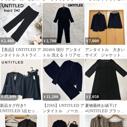
ロ セットアップ ブ
ル
ンツ セットアップ
ラックフォーマル
2,400
2,700
7,800
¥
¥
¥
【美品】UNTITLED ア
2024SS 現行 アンタイ
アンタイトル 大きい
ンタイトル ストライプ
トル 洗える トリアセク
サイズ ジャケット
パンツ ネイビー 2 M
ロス セットアップ 黒
スカート スーツ 44
LL
35,499
11,200
1,050
¥
¥
¥
新品タグ付き‼
【25SS】UNTITLED ア
夏物最終お値下げ
UNTITLED 3点セット
ンタイトル ノーカラ
⭐︎UNTITLED ブラック
スーツ ブラック ス
ー ストレッチ XL ス
ワンピース フォーマ
カート パンツ М
ーツ
ル サイズ2