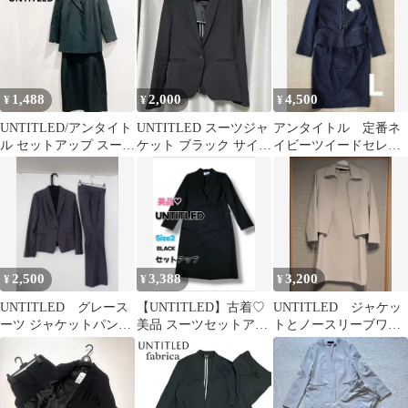
2/1
1,488
2,000
4,500
¥
¥
¥
UNTITLED/アンタイト
UNTITLED スーツジャ
アンタイトル 定番ネ
ル セットアップ スーツ
ケット ブラック サイズ
イビーツイードセレモ
日本製 リクルート M
2
ニースーツ コサージ
ュおまけ付
2,500
3,388
3,200
¥
¥
¥
UNTITLED グレース
【UNTITLED】古着♡
UNTITLED ジャケッ
ーツ ジャケットパンツ
美品 スーツセットアッ
トとノースリーブワン
セット
プ 黒 M 毛100％ 日
ピース セット
本製