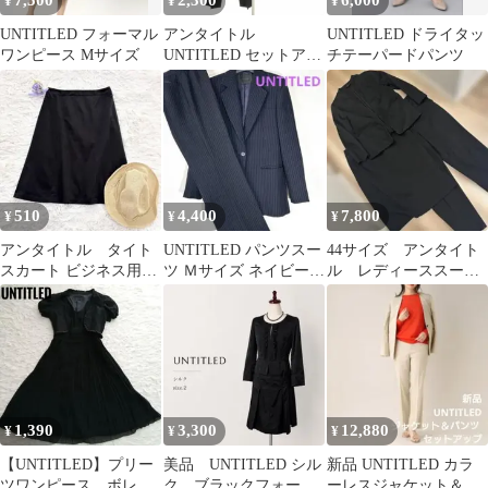
7,500
2,300
6,000
¥
¥
¥
UNTITLED フォーマル
アンタイトル
UNTITLED ドライタッ
ワンピース Mサイズ
UNTITLED セットアッ
チテーパードパンツ
プ スーツ 1 黒 ブラッ
ク シャドーストライプ
長袖 テーラードカラー
/CK28 ■ECD005
510
4,400
7,800
¥
¥
¥
アンタイトル タイト
UNTITLED パンツスー
44サイズ アンタイト
スカート ビジネス用
ツ Ｍサイズ ネイビー
ル レディーススーツ
オフィス 通勤 黒
ストライプ
３点セット スカー
ブラック 1
ト・パンツ
1,390
3,300
12,880
¥
¥
¥
【UNTITLED】プリー
美品 UNTITLED シル
新品 UNTITLED カラ
ツワンピース ボレ
ク ブラックフォーマ
ーレスジャケット＆パ