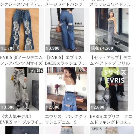
ングレースワイドデニ
メージワイドパンツ
スラッシュワイドデニ
ム ブルー
ムパンツ アイスブル
ー
1,780
3,980
4,500
¥
¥
現在 ¥
EVRIS ダメージデニム
【EVRIS】エブリス
【セットアップ】デニ
フレアパンツ Mサイズ
BACKスラッシュワイ
ム ベアトップ フリル
ドデニムパンツ M
3,380
2,600
2,600
¥
¥
¥
《大人気モデル》
エヴリス バッククラ
EVRIS エブリス デニ
EVRIS マーブルワイド
ッシュデニム S
ムドッキングドロスト
デニムパンツ Mサイズ
パンツ 新品未使用