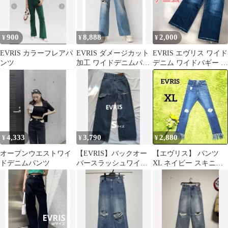
900
8,888
2,000
¥
¥
¥
EVRIS カラーフレアパ
EVRIS ダメージカット
EVRIS エヴリス ワイド
ンツ
加工 ワイドデニムパン
デニム ワイドバギー ハ
ツ
イウエスト S
4,333
3,790
2,880
¥
¥
¥
オープンウエストワイ
【EVRIS】バックオー
【エヴリス】 パンツ
ドデニムパンツ
バースラッシュワイド
XL ネイビー スキニー
デニムパンツ Sサイズ
デニム ダメージ カジュ
アル