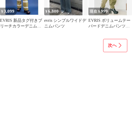
3,099
6,800
999
¥
¥
現在 ¥
EVRIS 新品タグ付きブ
evris シンプルワイドデ
EVRIS ボリュームテー
リーチカラーデニムパ
ニムパンツ
パードデニムパンツ
ンツ Sサイズ
未使用・タグ付け
次へ