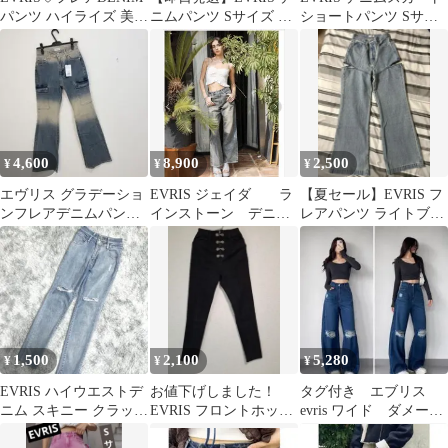
パンツ ハイライズ 美脚
ニムパンツ Sサイズ ス
ショートパンツ Sサイ
パンツ 脚長フレアデニ
リット入り
ズ
ム
4,600
8,900
2,500
¥
¥
¥
エヴリス グラデーショ
EVRIS ジェイダ ラ
【夏セール】EVRIS フ
ンフレアデニムパンツ
インストーン デニ
レアパンツ ライトブル
46
ム パンツ
ー ユニークカッティン
グ
1,500
2,100
5,280
¥
¥
¥
EVRIS ハイウエストデ
お値下げしました！
タグ付き エブリス
ニム スキニー クラッシ
EVRIS フロントホック
evris ワイド ダメー
ュ 膝ダメージ ブルー S
スキニーデニムパンツ
ジ インディゴ ハイ