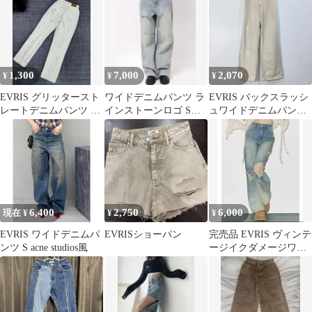
1,300
7,000
2,070
¥
¥
¥
EVRIS グリッタースト
ワイドデニムパンツ ラ
EVRIS バックスラッシ
レートデニムパンツ ホ
インストーンロゴ Sサ
ュワイドデニムパンツ
ワイトデニム
イズ
サンドベージュ ダメー
ジ加工 M
6,400
2,750
6,000
現在 ¥
¥
¥
EVRIS ワイドデニムパ
EVRISショーパン
完売品 EVRIS ヴィンテ
ンツ S acne studios風
ージイクダメージワイ
ドデニムパンツインデ
ィゴブルー