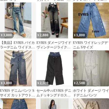
ーンズ フレアパン
カパン デニム ヴィンテ
ツ M
ージ
3,000
2,800
1,800
¥
¥
¥
【美品】EVRIS バイカ
EVRIS ダメージワイド
EVRIS ワイドレッグデ
ラーデニム ワイドスト
ヴィンテージライクデ
ニム Sサイズ
レート M 美脚
ニムパンツ
3,000
2,500
2,500
¥
¥
¥
EVRIS デニムパンツ S
セール中♪︎♪︎EVRIS デニ
ホワイト ダメージ ワイ
サイズ カットアウトデ
ムドッキングドロスト
ドデニムパンツ
ザイン
パンツ