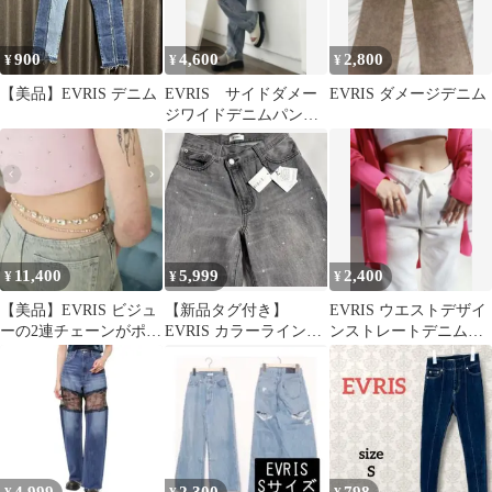
900
4,600
2,800
¥
¥
¥
【美品】EVRIS デニム
EVRIS サイドダメー
EVRIS ダメージデニム
ジワイドデニムパンツ
（アイスブルー）
11,400
5,999
2,400
¥
¥
¥
【美品】EVRIS ビジュ
【新品タグ付き】
EVRIS ウエストデザイ
ーの2連チェーンがポイ
EVRIS カラーラインス
ンストレートデニムパ
ントワイドデニム M
トーンデザイン デニム
ンツ
ワイドパンツ