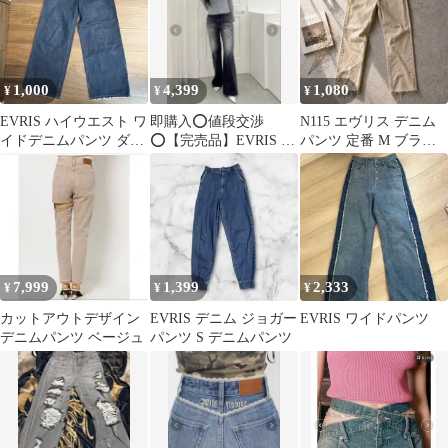
1,000
4,399
1,080
¥
¥
¥
EVRIS ハイウエスト ワ
即購入⭕️値段交渉
N115 エヴリス デニム
イドデニムパンツ ダメ
⭕️【完売品】EVRIS セ
パンツ 定番 M ブラウ
ージ加工
ミワイドフレアデニム
ン ダメージ加工 春夏
パンツ ブラックM
7,999
1,399
2,333
¥
¥
¥
カットアウトデザイン
EVRIS デニム ジョガー
EVRIS ワイドパンツ
デニムパンツ ベージュ
パンツ S デニムパンツ