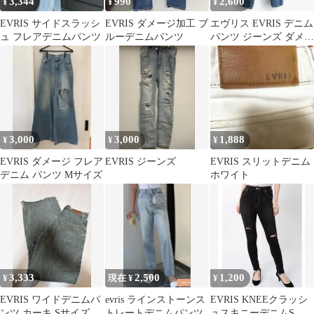
3,344
990
2,600
¥
¥
¥
EVRIS サイドスラッシ
EVRIS ダメージ加工 ブ
エヴリス EVRIS デニム
ュ フレアデニムパンツ
ルーデニムパンツ
パンツ ジーンズ ダメー
ジ加工 Sサイズ 新品未
使用
3,000
3,000
1,888
¥
¥
¥
EVRIS ダメージ フレア
EVRIS ジーンズ
EVRIS スリットデニム
デニム パンツ Mサイズ
ホワイト
3,333
2,500
1,200
¥
現在 ¥
¥
EVRIS ワイドデニムパ
evris ラインストーンス
EVRIS KNEEクラッシ
ンツ カーキ Sサイズ
トレートデニムパンツ
ュスキニーデニムS