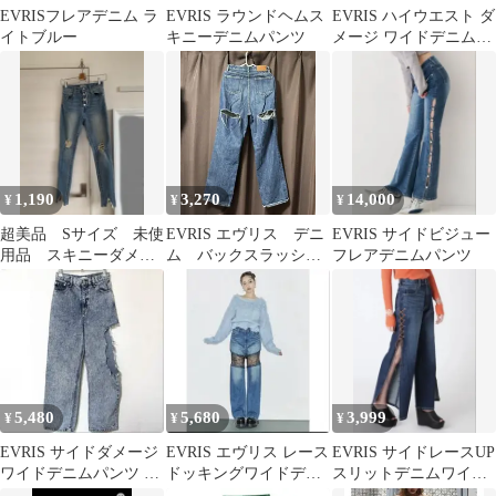
EVRISフレアデニム ラ
EVRIS ラウンドヘムス
EVRIS ハイウエスト ダ
イトブルー
キニーデニムパンツ
メージ ワイドデニムパ
ンツ
1,190
3,270
14,000
¥
¥
¥
超美品 Sサイズ 未使
EVRIS エヴリス デニ
EVRIS サイドビジュー
用品 スキニーダメー
ム バックスラッシュ
フレアデニムパンツ
ジデニム エヴリス
ワイドデニムパンツ
ジーパン ジーンズ
5,480
5,680
3,999
¥
¥
¥
EVRIS サイドダメージ
EVRIS エヴリス レース
EVRIS サイドレースUP
ワイドデニムパンツ M
ドッキングワイドデニ
スリットデニムワイド
綿100%
ム
パンツ