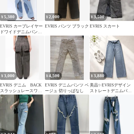
5,380
2,000
3,500
¥
¥
¥
EVRIS カーブレイヤー
EVRIS パンツ ブラック
EVRIS スカート
ドワイドデニムパンツ
Sサイズ
3,000
4,500
3,880
¥
¥
¥
EVRIS デニム BACK
EVRIS デニムパンツ ベ
美品✨EVRISデザイン
スラッシュレースワイ
ージュ 切りっぱなし
ストレートデニムパン
ドデニムパンツ M
ツ M ライトブルー