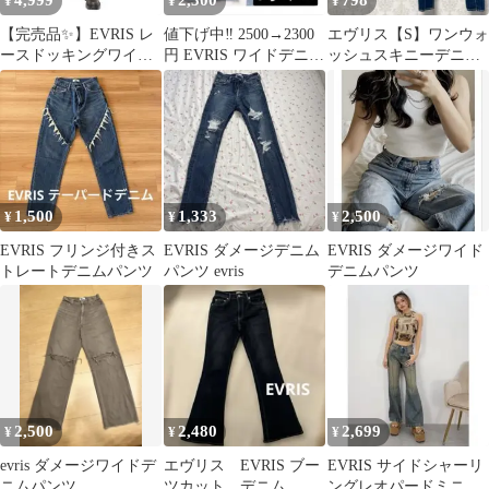
4,999
2,300
798
¥
¥
¥
【完売品✨】EVRIS レ
値下げ中‼️ 2500→2300
エヴリス【S】ワンウォ
ースドッキングワイド
円 EVRIS ワイドデニム
ッシュスキニーデニム
デニムパンツ サイズS
パンツ
パンツ ストレッチ ハイ
ブルー
ウエスト
1,500
1,333
2,500
¥
¥
¥
EVRIS フリンジ付きス
EVRIS ダメージデニム
EVRIS ダメージワイド
トレートデニムパンツ
パンツ evris
デニムパンツ
2,500
2,480
2,699
¥
¥
¥
evris ダメージワイドデ
エヴリス EVRIS ブー
EVRIS サイドシャーリ
ニムパンツ
ツカット デニム ジ
ングレオパードミニス