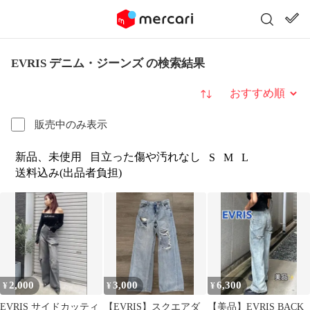
EVRIS デニム・ジーンズ の検索結果
並び替え
販売中のみ表示
新品、未使用
目立った傷や汚れなし
S
M
L
送料込み(出品者負担)
2,000
3,000
6,300
¥
¥
¥
EVRIS サイドカッティ
【EVRIS】スクエアダ
【美品】EVRIS BACK