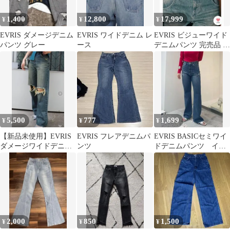
1,400
12,800
17,999
¥
¥
¥
EVRIS ダメージデニム
EVRIS ワイドデニム レ
EVRIS ビジューワイド
パンツ グレー
ース
デニムパンツ 完売品 新
品 エヴリス
5,500
777
1,699
¥
¥
¥
【新品未使用】EVRIS
EVRIS フレアデニムパ
EVRIS BASICセミワイ
ダメージワイドデニム
ンツ
ドデニムパンツ イン
パンツ Sサイズ
ディゴ
2,000
850
1,500
¥
¥
¥