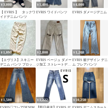
3,000
1,400
4,000
¥
¥
¥
【 EVRIS 】 タックワ
EVRIS ワイドパンツ
EVRIS ダメージデニム
イドデニムパンツ
1,090
2,800
1,200
¥
¥
¥
【エヴリス】スキニー
EVRIS ベージュ ダメー
EVRIS 裾デザイン デニ
デニム パンツ ブロッキ
ジ加工 ストレートデニ
ム フレアパンツ
ング ベージュ 足長 ジ
ム
ーンズ
1,500
1,222
10,250
¥
¥
¥
EVRIS♡フレアDENIM
【即日発送】EVRIS デ
EVRIS デニムスカート