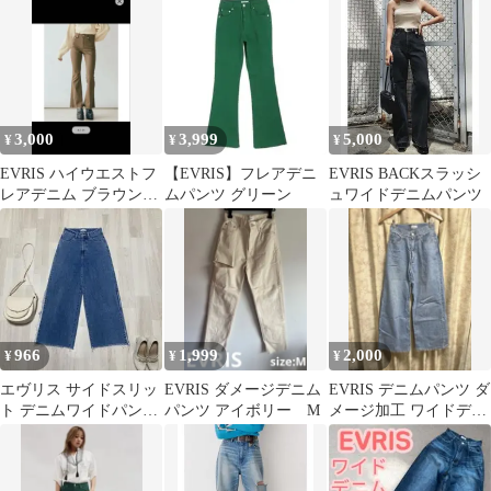
3,000
3,999
5,000
¥
¥
¥
EVRIS ハイウエストフ
【EVRIS】フレアデニ
EVRIS BACKスラッシ
レアデニム ブラウン
ムパンツ グリーン
ュワイドデニムパンツ
sly moussy
966
1,999
2,000
¥
¥
¥
エヴリス サイドスリッ
EVRIS ダメージデニム
EVRIS デニムパンツ ダ
ト デニムワイドパンツ
パンツ アイボリー M
メージ加工 ワイドデニ
サイズ S
ムパンツ カットデニ
ム