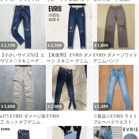
2,190
2,500
1,800
¥
¥
¥
【小さいサイズXS】エ
【未使用】 EVRIS ダメ
EVRIS ダメージワイド
ヴリス◇スキニーデニ
ージ スキニー デニム
デニムパンツ
ム クラッシュ加工 Y2K
パンツ フリンジヘム 細
身
3,080
2,000
2,490
¥
¥
¥
u375 EVRIS ダメージ加
EVRIS
☆新品☆EVRIS ライト
工 カットオフデニムパ
ブルーハイウエストス
ンツ カジュアル シンプ
キニーデニム S
ル