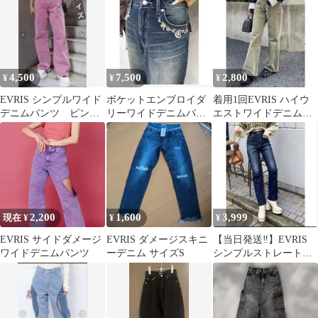
ブラック
ウエスト
4,500
7,500
2,800
¥
¥
¥
EVRIS シンプルワイド
ポケットエンブロイダ
着用1回EVRIS ハイウ
デニムパンツ ピン
リーワイドデニムパン
エストワイドデニムパ
ク Sサイズ
ツ
ンツ カーキ Mサイズ
2,200
1,600
3,999
現在 ¥
¥
¥
EVRIS サイドダメージ
EVRIS ダメージスキニ
【当日発送‼️】EVRIS
ワイドデニムパンツ
ーデニム サイズS
シンプルストレートデ
ニムパンツ Sサイズ
インディゴ