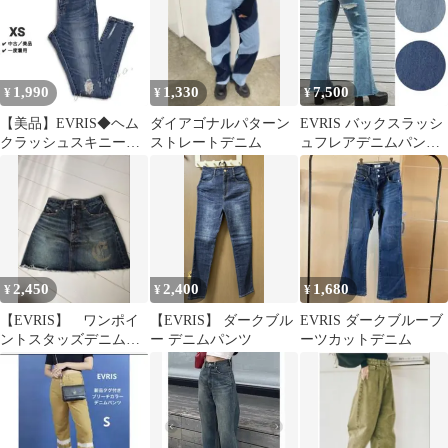
1,990
1,330
7,500
¥
¥
¥
【美品】EVRIS◆ヘム
ダイアゴナルパターン
EVRIS バックスラッシ
クラッシュスキニーデ
ストレートデニム
ュフレアデニムパンツ
ニムパンツ◆インディ
M 【新品未使用品】
ゴブルー《XS》
2,450
2,400
1,680
¥
¥
¥
【EVRIS】 ワンポイ
【EVRIS】 ダークブル
EVRIS ダークブルーブ
ントスタッズデニムミ
ー デニムパンツ
ーツカットデニム
ニスカート