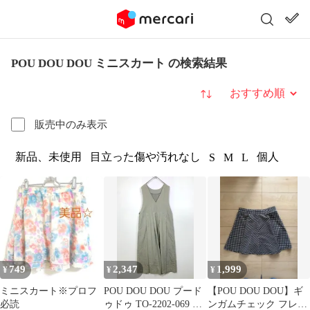
POU DOU DOU ミニスカート の検索結果
並び替え
販売中のみ表示
新品、未使用
目立った傷や汚れなし
個人
S
M
L
749
2,347
1,999
¥
¥
¥
ミニスカート※プロフ
POU DOU DOU プード
【POU DOU DOU】ギ
必読
ゥドゥ TO-2202-069 プ
ンガムチェック フレア