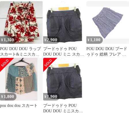
リーツ ワンピース ジャ
スカート ミニ丈 M
ンパー スカート sizeM/
グレー ■■レディース
1,300
2,900
1,100
¥
¥
¥
POU DOU DOU ラップ
プードゥドゥ POU
POU DOU DOU プード
スカート&ミニスカー
DOU DOU ミニ スカー
ゥドゥ 総柄 フレア ス
ト 大柄フラワープリン
ト タイト 紺 M *A214
カート sizeM/紺 ■◇ レ
ト M
ディース
1,800
1,900
¥
¥
pou dou dou スカート
プードゥドゥ POU
DOU DOU ミニスカー
ト 紺 M *A470