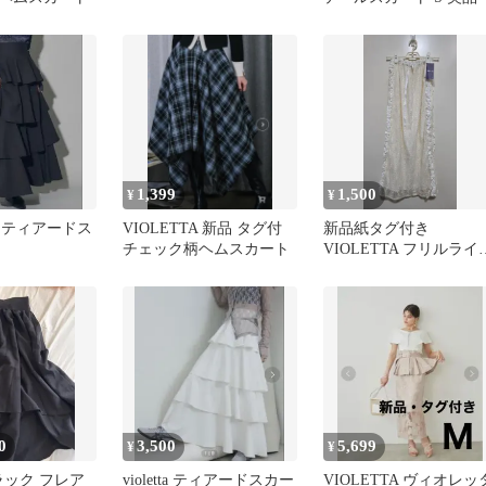
1,399
1,500
¥
¥
TA ティアードス
VIOLETTA 新品 タグ付
新品紙タグ付き
チェック柄ヘムスカート
VIOLETTA フリルライ
レーススカート
0
3,500
5,699
¥
¥
 ブラック フレア
violetta ティアードスカー
VIOLETTA ヴィオレッ