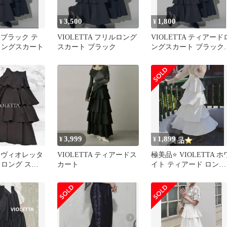
3,500
1,800
¥
¥
A ブラック テ
VIOLETTA フリルロング
VIOLETTA ティアード
ロングスカート
スカート ブラック
ングスカート ブラック 
サイズ
3,999
1,899
¥
¥
TA ヴィオレッタ
VIOLETTA ティアードス
極美品⭐️ VIOLETTA ホ
 ロング スカ
カート
イト ティアード ロング
 きれいめ
スカート フレア S