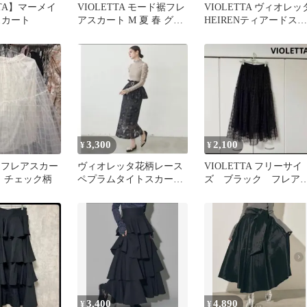
TTA】マーメイ
VIOLETTA モード裾フレ
VIOLETTA ヴィオレッ
スカート
アスカート M 夏 春 グレ
HEIRENティアードスカ
ー
ート 白 Sサイズ
3,300
2,100
¥
¥
TA フレアスカー
ヴィオレッタ花柄レース
VIOLETTA フリーサイ
ト チェック柄
ペプラムタイトスカート
ズ ブラック フレア
ベルト付き
カート 夏秋春
3,400
4,890
¥
¥