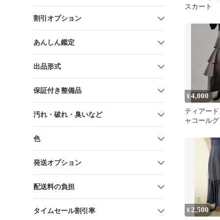
スカート
割引オプション
あんしん鑑定
出品形式
保証付き整備品
4,000
¥
ティアード
汚れ・破れ・臭いなど
ャコールグ
色
発送オプション
配送料の負担
2,500
¥
タイムセール割引率