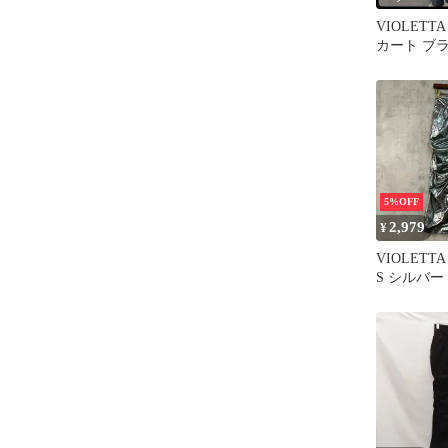
VIOLET
カート ブ
ボリューム
5%OFF
2,979
¥
VIOLET
S シルバー
ザー スカー
キシ タイト
パンコール
シャイニー
トゴム VIAK
トムス ズボ