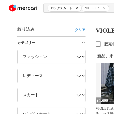
ンツにスキップ
ロングスカート
VIOLETTA
絞り込み
VIO
クリア
カテゴリー
販売
新品、未
1,699
¥
VIOLETT
チェック柄