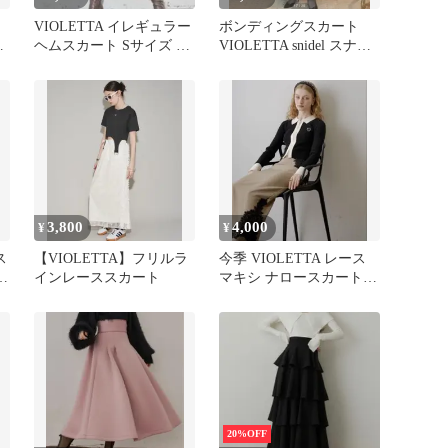
VIOLETTA イレギュラー
ボンディングスカート
グ
ヘムスカート Sサイズ ブ
VIOLETTA snidel スナイ
ミ
ラック
デル ロングスカート
3,800
4,000
¥
¥
ス
【VIOLETTA】フリルラ
今季 VIOLETTA レース
ア
インレーススカート
マキシ ナロースカート
新品 ベージュ 半額
20%OFF