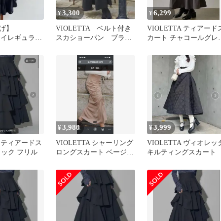
3,300
6,299
¥
¥
げ】
VIOLETTA ベルト付き
VIOLETTA ティアード
TA イレギュラー
スカショーパン ブラッ
カート チャコールグレ
ト ブラック
ク M
S
3,980
3,999
¥
¥
TA ティアードス
VIOLETTA シャーリング
VIOLETTA ヴィオレッ
ラック フリル
ロングスカート ベージュ
キルティングスカート
Mサイズ