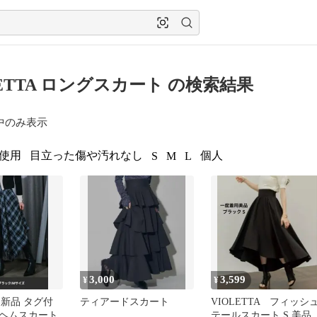
LETTA ロングスカート の検索結果
中のみ表示
使用
目立った傷や汚れなし
個人
S
M
L
3,000
3,599
¥
¥
A 新品 タグ付
ティアードスカート
VIOLETTA フィッシ
ヘムスカート
テールスカート S 美品