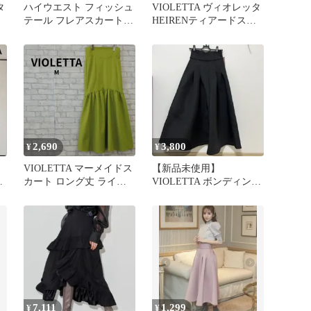
タ
ハイウエスト フィッシュ
VIOLETTA ヴィオレッタ
テール フレアスカート
HEIRENティアードスカ
ブラック
ート 白 Sサイズ
2,690
3,800
¥
¥
VIOLETTA マーメイドス
【新品未使用】
ス
カート ロング丈 ライム
VIOLETTA ボンディング
グリーン 古着
スカート Sサイズ
7,111
1,299
¥
¥