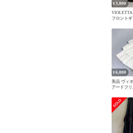
3,800
¥
VIOLET
フロントギ
ト ブラック 
6,000
¥
美品 ヴィ
アードフリ
ング丈 裏地
L*MD836