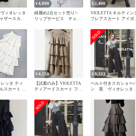
4,800
2,400
¥
¥
TA ヴィオレッタ
綺麗め2点セット売り✨
VIOLETTA キルティン
ャザースカー
リップサービス チェー
フレアスカート アイボ
S □○☆
ン デニム スリットス
ー系 レディース S
カート 着画
4,150
3,333
¥
¥
オレッタ ティ
【試着のみ】VIOLETTA
ベルト付きスカショー
ルスカート ロ
ティアードスカート フレ
ン 黒 ヴィオレッ
付 白
アロングスカート M
ラベルエチュード