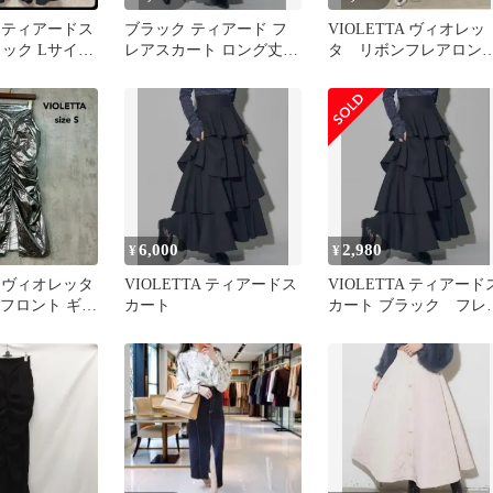
TA ティアードス
ブラック ティアード フ
VIOLETTA ヴィオレッ
ラック Lサイズ
レアスカート ロング丈 S
タ リボンフレアロン
感たっぷり
サイズ
スカート ブラックフェ
ニン
6,000
2,980
¥
¥
TA ヴィオレッタ
VIOLETTA ティアードス
VIOLETTA ティアード
 フロント ギャ
カート
カート ブラック フレ
ト ロング マ
ロングスカート M
 スリット ス
 メタリック
 光沢 ウエス
R0524003 ボ
ン ★ ■◆