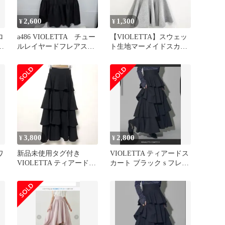
2,600
1,300
¥
¥
ロ
a486 VIOLETTA チュー
【VIOLETTA】スウェッ
M
ルレイヤードフレアスカ
ト生地マーメイドスカー
ート M
ト ライトグレー S
3,800
2,800
¥
¥
ワ
新品未使用タグ付き
VIOLETTA ティアードス
VIOLETTA ティアードス
カート ブラック s フレア
カート Mサイズ
ロングスカート