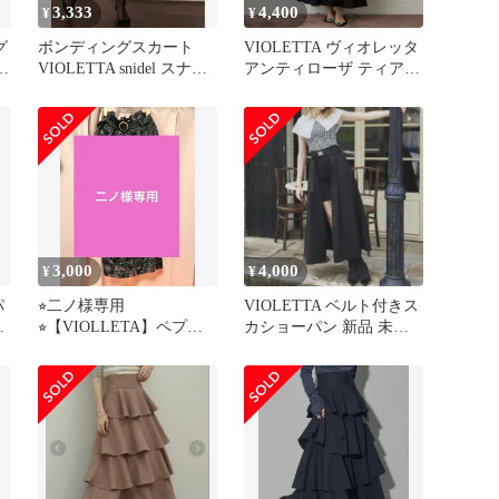
3,333
4,400
¥
¥
グ
ボンディングスカート
VIOLETTA ヴィオレッタ
リ
VIOLETTA snidel スナイ
アンティローザ ティアー
デル ロングスカート
ドスカート フリルスカー
ト ストレッチ 無地 ブラ
ック 黒 VIIZI0822001
3,000
4,000
¥
¥
パ
⭐︎二ノ様専用
VIOLETTA ベルト付きス
タ
⭐︎【VIOLLETA】ペプラ
カショーパン 新品 未開
ムスカート
封 Mサイズ ヴィオレッタ