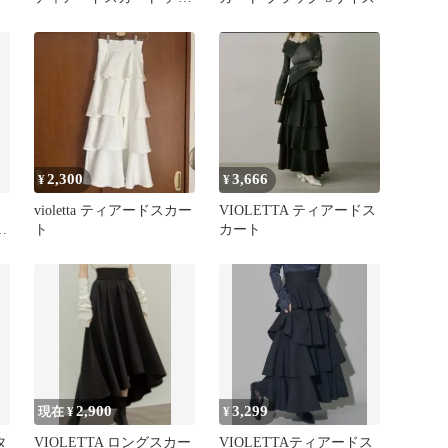
コールグレー
2,300
3,666
¥
¥
violetta ティアードスカー
VIOLETTA ティアードス
ン
ト
カート
2,900
3,299
現在 ¥
¥
タ
VIOLETTA ロングスカー
VIOLETTAティアードス