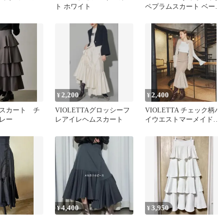
ト ホワイト
ペプラムスカート ベー
ュ Mサイズ
2,200
2,400
¥
¥
スカート チ
VIOLETTAグロッシーフ
VIOLETTA チェック柄
レー
レアイレヘムスカート
イウエストマーメイド
カート ベージュ Sサイ
4,400
3,950
¥
¥