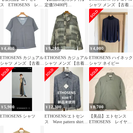
ス ETHOSENS レイ
定価59400円
シャツ メンズ 【古着】
ヤードシャツ 1E123-
ETHOSENS シルクロン
【中古】【送料無料】
21
グシャツ
4,400
9,200
4,000
¥
¥
¥
ETHOSENS カジュアル
ETHOSENS カジュアル
ETHOSENS ハイネック
シャツ メンズ 【古着】
シャツ メンズ 【古着】
シャツ ネイビー
【中古】【送料無料】
【中古】【送料無料】
5,900
12,300
8,700
¥
¥
¥
ETHOSENS シャツ
ETHOSENS/エトセン
【美品】エトセンス
ス Wave pattern shirts/
ETHOSENS レイヤー
総柄シャツ
ドシャツ E219-202 変