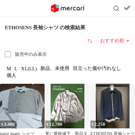
ETHOSENS 長袖シャツ の検索結果
並び替え
販売中のみ表示
新品、未使用
目立った傷や汚れなし
M
L
XL(LL)
個人
3,400
12,780
2,250
¥
¥
¥
naive magic シャツ
更に最終値下 新品タ
ETHOSENS 長袖シャツ