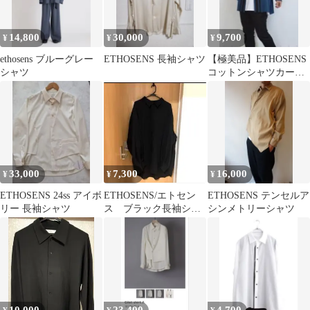
14,800
30,000
9,700
¥
¥
¥
ethosens ブルーグレー
ETHOSENS 長袖シャツ
【極美品】ETHOSENS
シャツ
コットンシャツカーデ
ィガン サイズ1
33,000
7,300
16,000
¥
¥
¥
ETHOSENS 24ss アイボ
ETHOSENS/エトセン
ETHOSENS テンセルア
リー 長袖シャツ
ス ブラック長袖シャ
シンメトリーシャツ
ツ