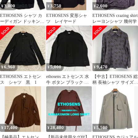
3,000
3,750
2,600
¥
¥
¥
ETHOSENS シャツ カ
ETHOSENS 変形シャ
ETHOSENS crazing shirt
ーディガン ドッキング
ツ レイヤード
レーヨンシャツ 幾何学
フェイクレイヤー ブラ
ック
6,960
5,000
9,470
¥
¥
¥
ETHOSENS エトセン
ethosens エトセンス 水
【中古】ETHOSENS 総
ス シャツ 黒 1
牛 ボタン ブラック 長
柄 長袖シャツ サイズ1
袖 シャツ
エトセンス E120-207 ブ
ラウン/ネイビー[19]
17,400
28,400
5,500
¥
¥
¥
【極美品】エトセン
【新品未使用タグ付】
ETHOSENS カジュアル