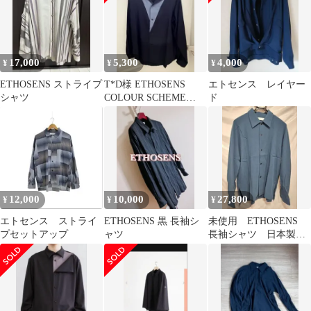
17,000
5,300
4,000
¥
¥
¥
ETHOSENS ストライプ
T*D様 ETHOSENS
エトセンス レイヤー
シャツ
COLOUR SCHEME
ド
SH（随時値下）
12,000
10,000
27,800
¥
¥
¥
エトセンス ストライ
ETHOSENS 黒 長袖シ
未使用 ETHOSENS
プセットアップ
ャツ
長袖シャツ 日本製
ブルーグリーン