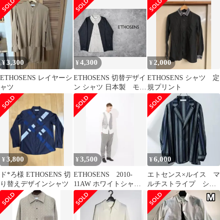
ャツ
3,300
4,300
2,000
¥
¥
¥
ETHOSENS レイヤーシ
ETHOSENS 切替デザイ
ETHOSENS シャツ 定
ャツ
ン シャツ 日本製 モノ
規プリント
トーン 春服 ドレッ
シー
3,800
3,500
6,000
¥
¥
¥
ド*ろ様 ETHOSENS 切
ETHOSENS 2010-
エトセンス×ルイス マ
り替えデザインシャツ
11AW ホワイトシャツ
ルチストライプ シャ
サイズ1
ツジャケット テーラ
ード