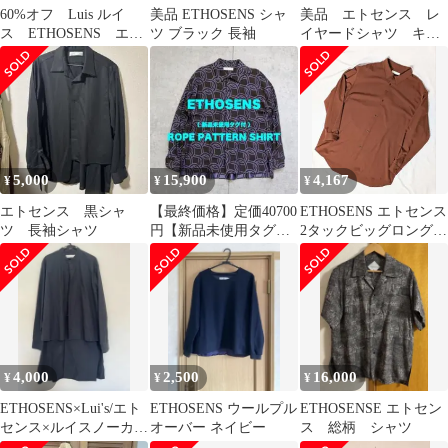
60%オフ Luis ルイ
美品 ETHOSENS シャ
美品 エトセンス レ
ス ETHOSENS エト
ツ ブラック 長袖
イヤードシャツ キュ
センス ss 春夏 タグ
プラ
付き
5,000
15,900
4,167
¥
¥
¥
エトセンス 黒シャ
【最終価格】定価40700
ETHOSENS エトセンス
ツ 長袖シャツ
円【新品未使用タグ
2タックビッグロングシ
付】ETHOSENS シャツ
ャツ
4,000
2,500
16,000
¥
¥
¥
ETHOSENS×Lui's/エト
ETHOSENS ウールプル
ETHOSENSE エトセン
センス×ルイスノーカラ
オーバー ネイビー
ス 総柄 シャツ
ーレイヤードロングシ