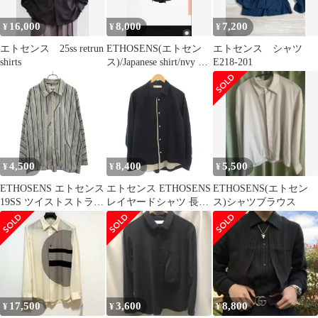
16,000
8,000
7,200
¥
¥
¥
エトセンス 25ss retrun
ETHOSENS(エトセン
エトセンス シャツ
shirts
ス)/Japanese shirt/nvy 定
E218-201
価4万
4,500
8,400
5,500
¥
¥
¥
ETHOSENS エトセンス
エトセンス ETHOSENS
ETHOSENS(エトセン
19SS ツイストストライ
レイヤードシャツ 長袖
ス)シャツブラウス
プシャツ E119-203 グレ
シャツ F ネイビー /☆G
ー 1
17,500
3,600
8,800
¥
¥
¥