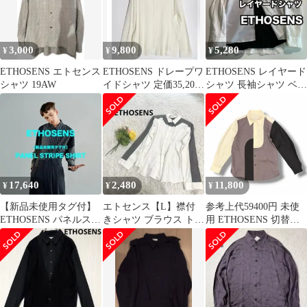
3,000
9,800
5,280
¥
¥
¥
ETHOSENS エトセンス
ETHOSENS ドレープワ
ETHOSENS レイヤード
シャツ 19AW
イドシャツ 定価35,200
シャツ 長袖シャツ ベス
円
ト ホワイト ブラック
M
17,640
2,480
11,800
¥
¥
¥
【新品未使用タグ付】
エトセンス【L】襟付
参考上代59400円 未使
ETHOSENS パネルスト
きシャツ ブラウス トッ
用 ETHOSENS 切替シ
ライプシャツ サイズ3
プス切り替え モノトー
ャツ 長袖シャツ エトセ
ン 綿100%
ンス 1E125-22 マルチカ
ラー(A) 1 （4675M）