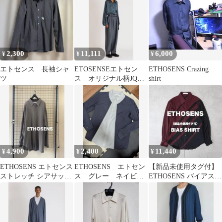
2,300
11,111
6,000
¥
¥
¥
エトセンス 長袖シャ
ETOSENSEエトセン
ETHOSENS Crazing
ツ
ス オリジナル柄JQシ
shirt
ャツ
4,900
2,400
11,440
¥
¥
¥
ETHOSENS エトセンス
ETHOSENS エトセン
【新品未使用タグ付】
ストレッチ シアサッカ
ス グレー ネイビ
ETHOSENS バイアスデ
ー オーバーサイズ シャ
ー 切り替え 長袖
ザインシャツ 2
ツ
シャツ