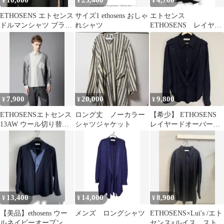
10,000
23,400
4,700
¥
¥
¥
ETHOSENS エトセンス
サイズ1 ethosens おしゃ
エトセンス
ドルマンシャツ ブラッ
れシャツ
ETHOSENS レイヤー
ク Sサイズ
ドシャツ E117-202 変
形
7,900
20,000
9,800
¥
¥
¥
ETHOSENSエトセンス
ロング丈 ノーカラー
【希少】 ETHOSENS
13AW ウール切り替え
シャツジャケット
レイヤードオーバーシ
シャツ
ャツ エトセンス
13,400
14,000
8,900
¥
¥
¥
【美品】ethosens ウー
メンズ ロングシャツ
ETHOSENS×Lui's /エト
ルネイビーオープンカ
センス×ルイス ストラ