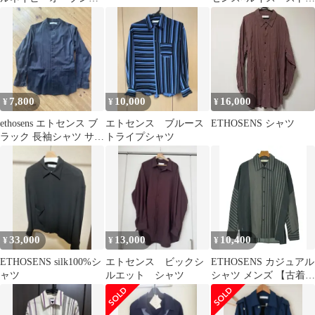
ラーシャツ
イプBigシャツ
7,800
10,000
16,000
¥
¥
¥
ethosens エトセンス ブ
エトセンス ブルース
ETHOSENS シャツ
ラック 長袖シャツ サイ
トライプシャツ
ズ1
33,000
13,000
10,400
¥
¥
¥
ETHOSENS silk100%シ
エトセンス ビックシ
ETHOSENS カジュアル
ャツ
ルエット シャツ
シャツ メンズ 【古着】
【中古】【送料無料】