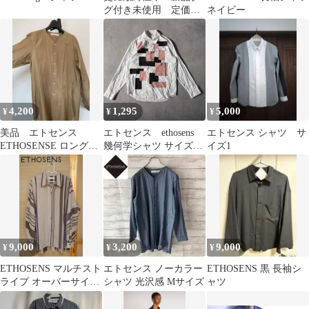
グ付き未使用 定価
ネイビー
33000円ETHOSENSお
しゃれシャツ
4,200
1,295
5,000
¥
¥
¥
美品 エトセンス
エトセンス ethosens
エトセンス シャツ サ
ETHOSENSE ロングシ
幾何学シャツ サイズ1
イズ1
ャツ
長袖シャツ BH56
9,000
3,200
9,000
¥
¥
¥
ETHOSENS マルチスト
エトセンス ノーカラー
ETHOSENS 黒 長袖シ
ライプ オーバーサイズ
シャツ 光沢感 Mサイズ
ャツ
シャツ サイズ1 日本製