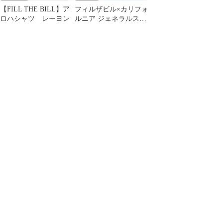
【FILL THE BILL】ア
フィルザビル×カリフォ
ロハシャツ レーヨン
ルニア ジェネラルスト
ア FILL THE BILL CGS
半袖シャツ アロハシャ
ツ リネン混 ペイズリー
柄 メンズ [s1009127]