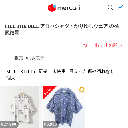
FILL THE BILL アロハシャツ・かりゆしウェア の検
索結果
並び替え
販売中のみ表示
新品、未使用
目立った傷や汚れなし
M
L
XL(LL)
個人
27,900
6,900
¥
¥