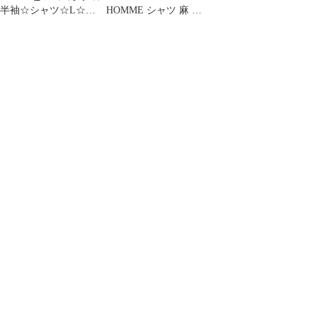
半袖☆シャツ☆L☆チ
HOMME シャツ 麻 メ
ェック☆オーバーサイ
ンズ 半袖
ズ☆モノトーン