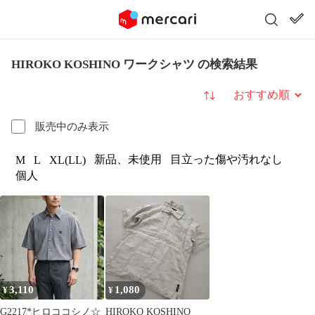
HIROKO KOSHINO ワークシャツ の検索結果
並び替え
販売中のみ表示
新品、未使用
目立った傷や汚れなし
M
L
XL(LL)
個人
3,110
1,080
¥
¥
G2217*ヒロココシノ☆
HIROKO KOSHINO