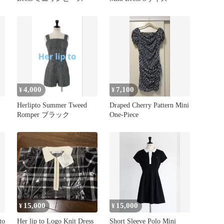
4,000
7,100
¥
¥
Herlipto Summer Tweed
Draped Cherry Pattern Mini
Romper ブラック
One-Piece
15,000
15,000
¥
¥
to
Her lip to Logo Knit Dress
Short Sleeve Polo Mini