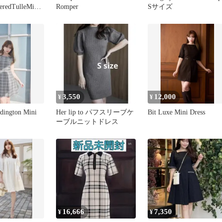
eredTulleMini
Romper
Sサイズ
3,550
12,000
¥
¥
ddington Mini
Her lip to パフスリーブケ
Bit Luxe Mini Dress
ーブルニットドレス
16,666
7,350
¥
¥