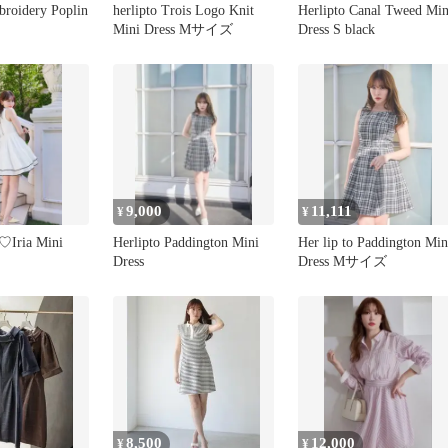
broidery Poplin
herlipto Trois Logo Knit
Herlipto Canal Tweed Min
Mini Dress Mサイズ
Dress S black
9,000
11,111
¥
¥
ia Mini
Herlipto Paddington Mini
Her lip to Paddington Min
Dress
Dress Mサイズ
8,500
12,000
¥
¥