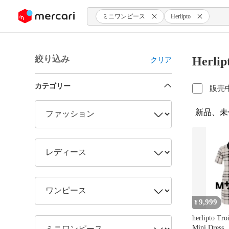
ンツにスキップ
ミニワンピース
Herlipto
絞り込み
Herl
クリア
カテゴリー
販売
新品、未
9,999
¥
herlipto Tro
Mini Dress