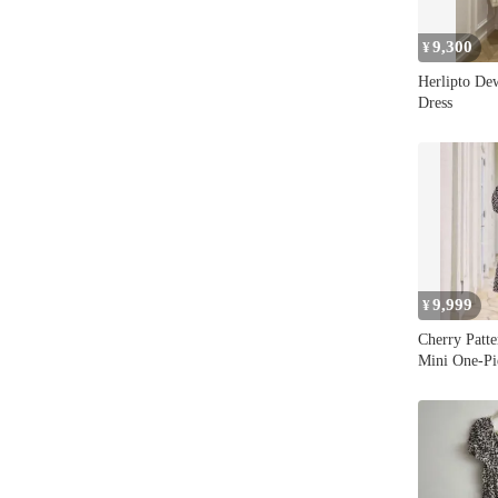
9,300
¥
Herlipto Dew
Dress
9,999
¥
Cherry Patt
Mini One-Pi