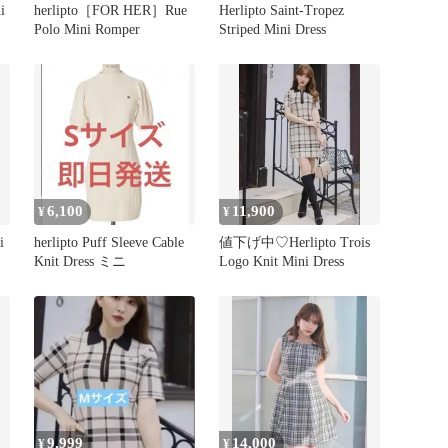
i
herlipto［FOR HER］Rue
Herlipto Saint-Tropez
Polo Mini Romper
Striped Mini Dress
6,100
11,900
¥
¥
i
herlipto Puff Sleeve Cable
値下げ中♡Herlipto Trois
Knit Dress ミニ
Logo Knit Mini Dress
9,999
14,000
¥
¥