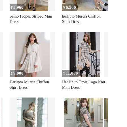
3,960
6,500
¥
¥
Saint-Tropez Striped Mini
herlipto Murcia Chiffon
Dress
Shirt Dress
9,000
11,000
¥
¥
Herlipto Murcia Chiffon
Her lip to Trois Logo Knit
Shirt Dress
Mini Dress