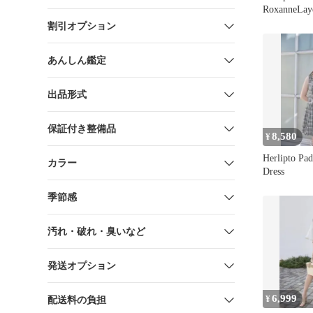
RoxanneLay
Dress
割引オプション
あんしん鑑定
出品形式
保証付き整備品
8,580
¥
Herlipto Pa
カラー
Dress
季節感
汚れ・破れ・臭いなど
発送オプション
6,999
¥
配送料の負担