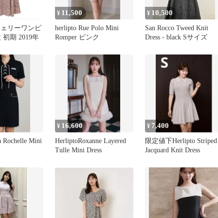
11,500
10,500
¥
¥
to チェリーワンピ
herlipto Rue Polo Mini
San Rocco Tweed Knit
初期 2019年
Romper ピンク
Dress - black Sサイズ
16,600
7,400
¥
¥
a Rochelle Mini
HerliptoRoxanne Layered
限定値下Herlipto Striped
Tulle Mini Dress
Jacquard Knit Dress