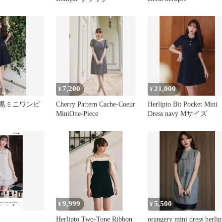
7,200
21,000
¥
¥
toの黒ミニワンピ
Cherry Pattern Cache-Coeur
Herlipto Bit Pocket Mini
MiniOne-Piece
Dress navy Mサイズ
9,999
5,500
¥
¥
Herlipto Two-Tone Ribbon
orangery mini dress herlip