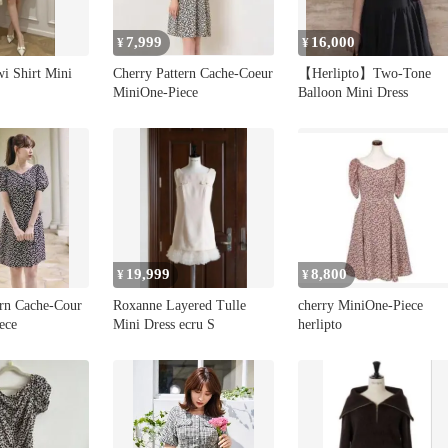
7,999
16,000
¥
¥
i Shirt Mini
Cherry Pattern Cache-Coeur
【Herlipto】Two-Tone
MiniOne-Piece
Balloon Mini Dress
19,999
8,800
¥
¥
ern Cache-Cour
Roxanne Layered Tulle
cherry MiniOne-Piece
ece
Mini Dress ecru S
herlipto