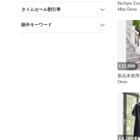
Herlipto Em
Mini Dress
タイムセール割引率
除外キーワード
21,000
¥
新品未使用♡Ir
Dress
4,200
¥