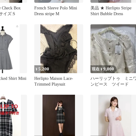
ne Check Box
French Sleeve Polo Mini
美品 ★ Herlipto Stripe
s サイズ:S
Dress stripe M
Shirt Bubble Dress
5,200
9,000
¥
現在 ¥
cked Shirt Mini
Herlipto Maison Lace-
ハーリップトゥ ミニ
Trimmed Playsuit
ンピース ツイード