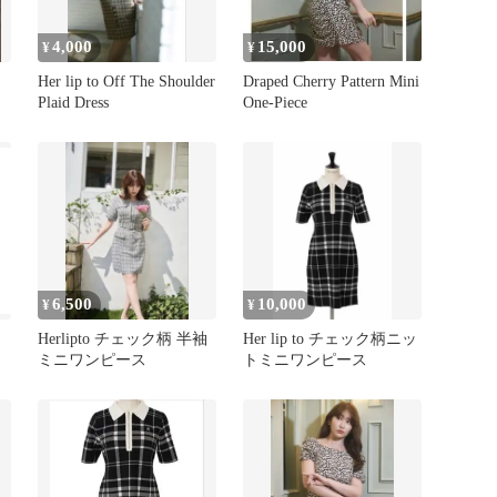
4,000
15,000
¥
¥
Her lip to Off The Shoulder
Draped Cherry Pattern Mini
Plaid Dress
One-Piece
6,500
10,000
¥
¥
Herlipto チェック柄 半袖
Her lip to チェック柄ニッ
ミニワンピース
トミニワンピース