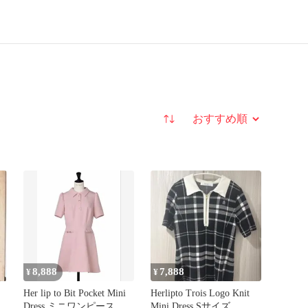
並び替え
8,888
7,888
¥
¥
Her lip to Bit Pocket Mini
Herlipto Trois Logo Knit
Dress ミニワンピース
Mini Dress Sサイズ