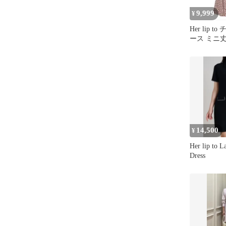
9,999
¥
Her lip 
ース ミニ丈 
14,500
¥
Her lip to L
Dress