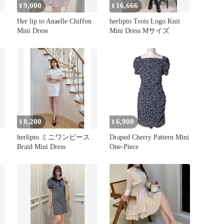
9,000
16,666
¥
¥
Her lip to Anaelle Chiffon
herlipto Trois Logo Knit
Mini Dress
Mini Dress Mサイズ
8,200
6,900
¥
¥
herlipto ミニワンピース
Draped Cherry Pattern Mini
Braid Mini Dress
One-Piece