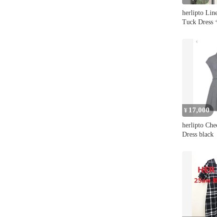
herlipto Li
Tuck Dres
17,000
¥
herlipto Che
Dress black