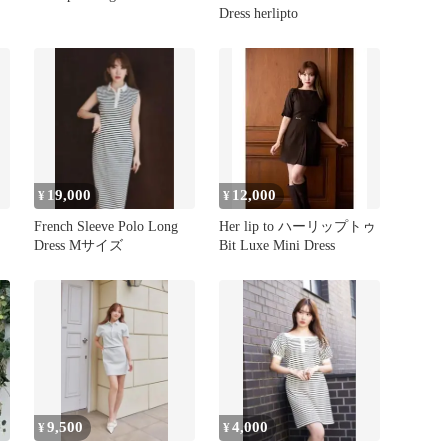
Dress herlipto
19,000
12,000
¥
¥
French Sleeve Polo Long
Her lip to ハーリップトゥ
Dress Mサイズ
Bit Luxe Mini Dress
9,500
4,000
¥
¥