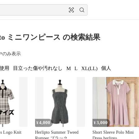
ipto ミニワンピース の検索結果
中のみ表示
使用
目立った傷や汚れなし
個人
M
L
XL(LL)
4,000
3,000
¥
¥
is Logo Knit
Herlipto Summer Tweed
Short Sleeve Polo Mini
Romper ブラック
Dress herlipto