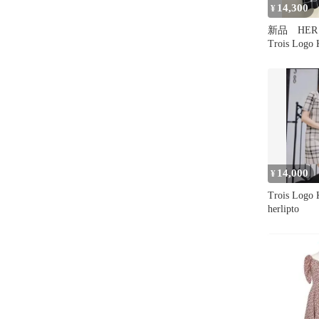
14,300
¥
新品 HER 
Trois Logo 
14,000
¥
Trois Logo 
herlipto