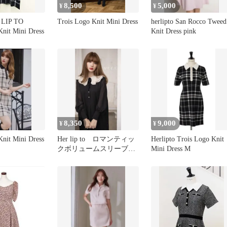
8,500
5,000
¥
¥
LIP TO
Trois Logo Knit Mini Dress
herlipto San Rocco Tweed
Knit Mini Dress
Knit Dress pink
8,350
9,000
¥
¥
Knit Mini Dress
Her lip to ロマンティッ
Herlipto Trois Logo Knit
クボリュームスリーブミ
Mini Dress M
ディドレス