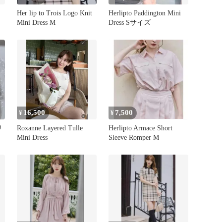
Her lip to Trois Logo Knit
Herlipto Paddington Mini
Mini Dress M
Dress Sサイズ
16,500
7,500
¥
¥
ワ
Roxanne Layered Tulle
Herlipto Armace Short
Mini Dress
Sleeve Romper M