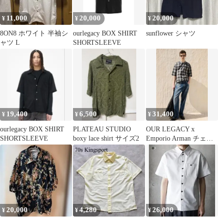
11,000
20,000
20,000
¥
¥
¥
8ON8 ホワイト 半袖シ
ourlegacy BOX SHIRT
sunflower シャツ
ャツ L
SHORTSLEEVE
19,400
6,500
31,400
¥
¥
¥
ourlegacy BOX SHIRT
PLATEAU STUDIO
OUR LEGACY x
SHORTSLEEVE
boxy lace shirt サイズ2
Emporio Arman チェッ
クシャツ
20,000
4,280
26,000
¥
¥
¥