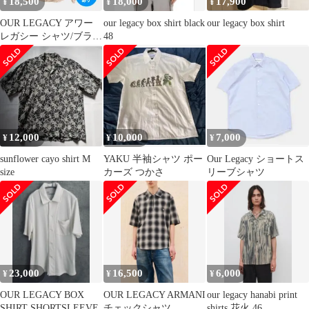
18,500
18,000
17,900
¥
¥
¥
OUR LEGACY アワー
our legacy box shirt black
our legacy box shirt
レガシー シャツ/ブラウ
48
ス 44 ピンク 無地 ボタ
ンダウン 長袖 ミドル丈
メンズ レディース
12,000
10,000
7,000
¥
¥
¥
sunflower cayo shirt M
YAKU 半袖シャツ ポー
Our Legacy ショートス
size
カーズ つかさ
リーブシャツ
23,000
16,500
6,000
¥
¥
¥
OUR LEGACY BOX
OUR LEGACY ARMANI
our legacy hanabi print
SHIRT SHORTSLEEVE
チェックシャツ
shirts 花火 46