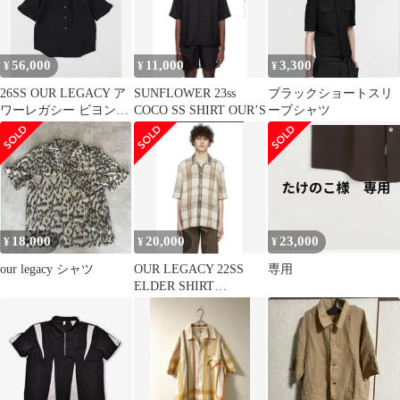
56,000
11,000
3,300
¥
¥
¥
26SS OUR LEGACY ア
SUNFLOWER 23ss
ブラックショートスリ
ワーレガシー ビヨンド
COCO SS SHIRT OUR’S
ーブシャツ
シャツ 黒 44
18,000
20,000
23,000
¥
¥
¥
our legacy シャツ
OUR LEGACY 22SS
専用
ELDER SHIRT
SHORTSLEEVE