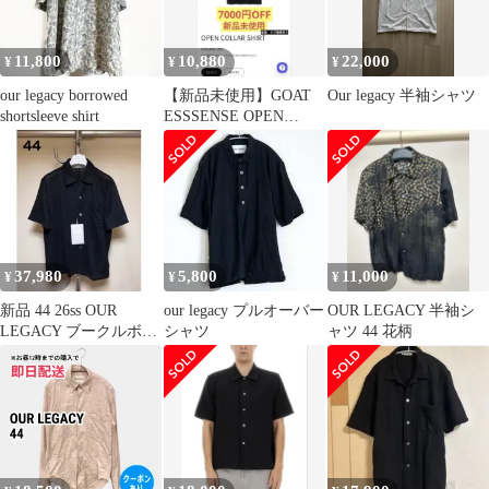
11,800
10,880
22,000
¥
¥
¥
our legacy borrowed
【新品未使用】GOAT
Our legacy 半袖シャツ
shortsleeve shirt
ESSSENSE OPEN
COLLAR SHIRT
37,980
5,800
11,000
¥
¥
¥
新品 44 26ss OUR
our legacy プルオーバー
OUR LEGACY 半袖シ
LEGACY ブークルボク
シャツ
ャツ 44 花柄
シー黒シャツ 19503