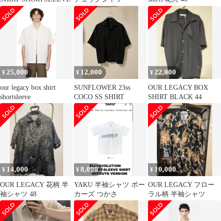
25,000
12,000
22,000
¥
¥
¥
our legacy box shirt
SUNFLOWER 23ss
OUR LEGACY BOX
shortsleeve
COCO SS SHIRT
SHIRT BLACK 44
14,000
8,000
10,000
¥
¥
¥
OUR LEGACY 花柄 半
YAKU 半袖シャツ ポー
OUR LEGACY フロー
袖シャツ 48
カーズ つかさ
ラル柄 半袖シャツ