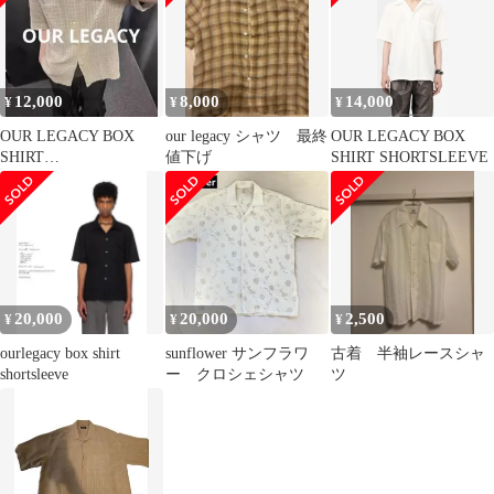
12,000
8,000
14,000
¥
¥
¥
OUR LEGACY BOX
our legacy シャツ 最終
OUR LEGACY BOX
SHIRT
値下げ
SHIRT SHORTSLEEVE
SHORTSLEEVE・
SIZE46
20,000
20,000
2,500
¥
¥
¥
ourlegacy box shirt
sunflower サンフラワ
古着 半袖レースシャ
shortsleeve
ー クロシェシャツ
ツ