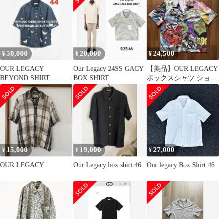
ー
50,000
20,000
24,500
¥
¥
¥
OUR LEGACY
Our Legacy 24SS GACY
【美品】OUR LEGACY
BEYOND SHIRT
BOX SHIRT
ボックスシャツ ショー
SHORTSLEEVE 44
トスリーブシャツ 半
袖
15,000
19,000
27,000
¥
¥
¥
OUR LEGACY
Our Legacy box shirt 46
Our legacy Box Shirt 46