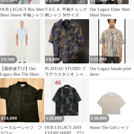
22,800
2,500
17,800
¥
¥
¥
OUR LEGACY Box Shirt
V.A.C.A. 半袖チェック
Our Legacy Elder Shirt
Short Sleeve 半袖シャツ
柄シャツ Mサイズ
Short Sleeve
9,500
8,000
21,999
¥
¥
¥
【最終値下げ】Our
PLATEAU STUDIO プ
Our Legacy hanabi print
Legacy Box Tile Short
ラテウスタジオ シャツ
shirts
Sleeve
ボタニカル 花柄
10,000
28,000
30,000
¥
¥
¥
シースルーシャツ フ
OUR LEGACY 26SS
Honor The Giftシャツ
ラワー
EVERY SHIRT アワー