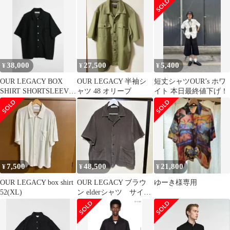
38,000
27,500
5,400
¥
¥
¥
OUR LEGACY BOX
OUR LEGACY 半袖シ
短丈シャツOUR’s ホワ
SHIRT SHORTSLEEVE
ャツ 48 オリーブ
イト 本日最終値下げ！
48
7,500
48,500
21,800
¥
¥
¥
OUR LEGACY box shirt
OUR LEGACY ブラウ
ゆーき様専用
52(XL)
ン elderシャツ サイズ
46