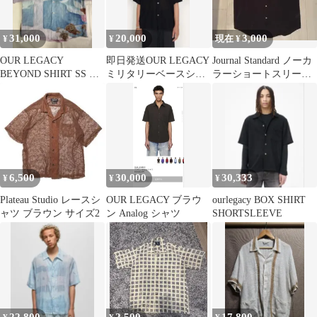
31,000
20,000
3,000
¥
¥
現在 ¥
OUR LEGACY
即日発送OUR LEGACY
Journal Standard ノーカ
BEYOND SHIRT SS シ
ミリタリーベースショ
ラーショートスリーブ
ルク混
ートスリーブシャツ シ
シャツ
アー
6,500
30,000
30,333
¥
¥
¥
Plateau Studio レースシ
OUR LEGACY ブラウ
ourlegacy BOX SHIRT
ャツ ブラウン サイズ2
ン Analog シャツ
SHORTSLEEVE