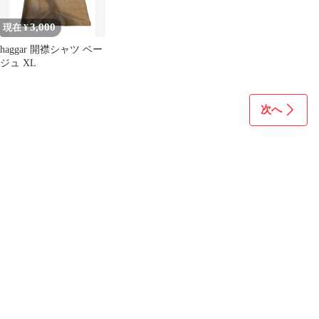
3,000
現在 ¥
haggar 開襟シャツ ベー
ジュ XL
次へ