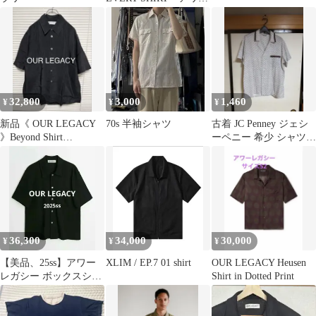
レガシー 半袖
32,800
3,000
1,460
¥
¥
¥
新品《 OUR LEGACY
70s 半袖シャツ
古着 JC Penney ジェシ
》Beyond Shirt
ーペニー 希少 シャツ
Shortsleeve
開襟シャツ 素材感◎
36,300
34,000
30,000
¥
¥
¥
【美品、25ss】アワー
XLIM / EP.7 01 shirt
OUR LEGACY Heusen
レガシー ボックスシャ
Shirt in Dotted Print
ツ 半袖 ブラック ブー
クレ