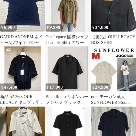
6,000
9,999
34,800
¥
¥
¥
GADID ANONEM ネイ
Our Legacy 開襟シャツ
【美品】OUR LEGACY
ビー/ホワイト Tシャツ
Chamois Shirt アワーレ
BOX SHIRT
サイズ0
ガシー
SHORTSLEEVE
47,480
17,000
24,900
¥
¥
¥
新品 52 26ss OUR
BlankRoom リネンハー
ours モーガン蔵人
LEGACY キュプラ半袖
フシャツ ブラック
SUNFLOWER SS23
シャツ 黒 19304
CAYO SS SHIRT