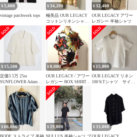
5,000
34,200
32,400
¥
¥
¥
vintage patchwork tops
極美品 OUR LEGACY
OUR LEGACY アワー
コットンリネンシャツ
レガシー 半袖シャツ
46
15,500
8,000
15,000
¥
¥
¥
定価3.5万 25ss
OUR LEGACY / アワー
OUR LEGACY リネン
SUNFLOWER Adam
レガシー BOX SHIRT
100％Tシャツ サイズ
Shirt Mサイズ
花柄
46
66,666
29,000
33,000
¥
¥
¥
BODE ストライプ 半袖
NULLUS 半袖シャツ ブ
OUR LEGACY