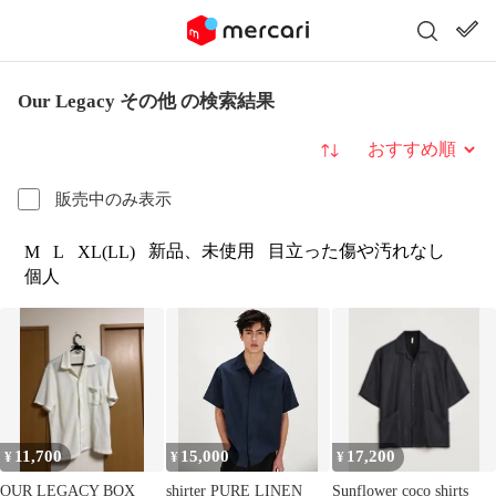
Our Legacy その他 の検索結果
並び替え
販売中のみ表示
新品、未使用
目立った傷や汚れなし
M
L
XL(LL)
個人
11,700
15,000
17,200
¥
¥
¥
OUR LEGACY BOX
shirter PURE LINEN
Sunflower coco shirts