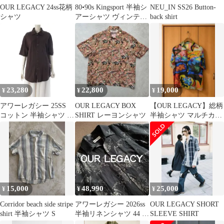
OUR LEGACY 24ss花柄
80•90s Kingsport 半袖シ
NEU_IN SS26 Button-
シャツ
アーシャツ ヴィンテー
back shirt
ジ 開襟 レトロ
23,280
22,800
19,000
¥
¥
¥
アワーレガシー 25SS
OUR LEGACY BOX
【OUR LEGACY】総柄
コットン 半袖シャツ ト
SHIRT レーヨンシャツ
半袖シャツ マルチカラ
ップス 51-231-10-
ー
011321 ブラウン 46【中
古】
15,000
48,990
25,000
¥
¥
¥
Corridor beach side stripe
アワーレガシー 2026ss
OUR LEGACY SHORT
shirt 半袖シャツ S
半袖リネンシャツ 44 ア
SLEEVE SHIRT
クネ ルメール 麻混 S