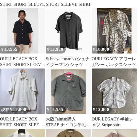
SHIRT SHORT SLEEVE
SHORT SLEEVE SHIRT
13,555
13,980
18,000
¥
¥
¥
OUR LEGACY BOX
Schnayderman’s (シュナ
OURLEGACY アワーレ
SHIRT SHORTSLEEVE
イダーマン) シャツ シ
ガシー ボックスシャツ
48
アサッカー
17,000
15,555
12,000
現在 ¥
¥
¥
OUR LEGACY BOX
大阪Falman購入
OUR LEGACY 半袖シ
SHIRT SHORT SLEEVE
STEAF ナイロン半袖シ
ャツ Stripe shirt
ホワイト
ャツ