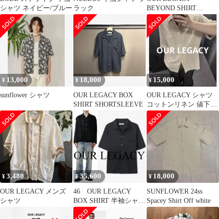
シャツ ネイビー/ブルー
ラック
BEYOND SHIRT
SHORTSLEEVE 44
13,000
18,000
15,000
¥
¥
¥
sunflower シャツ
OUR LEGACY BOX
OUR LEGACY シャツ
SHIRT SHORTSLEEVE
コットンリネン 値下げ
可能
3,480
35,600
18,000
¥
¥
¥
OUR LEGACY メンズ
46 OUR LEGACY
SUNFLOWER 24ss
シャツ
BOX SHIRT 半袖シャ
Spacey Shirt Off white
ツ 黒 アワーレガシ