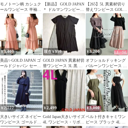
モノトーン柄 カシュク
【新品】 GOLD JAPAN
【265】5L 異素材切り
ールワンピース 半袖
＊ ドルマンワンピース
替えワンピース GOLD
LL
＊ 袖シアー ＊4L5L
JAPAN
3,400
999
3,200
¥
現在 ¥
¥
美品✨GOLD JAPAN ゴ
GOLD JAPAN 異素材切
オフショルドッキング
ールドジャパン セーラ
替ワンピース 3L 黒 ス
バルーンワンピース ブ
ーワンピース 3L ロン
トライプ ゆったり
ラック 4L ゴールドジ
グ
ャパン
2,777
2,499
3,000
¥
¥
¥
大きいサイズ ネイビー
Gold Japan大きいサイズ
ベルト付きキャミワン
ワンピース ゴールドジ
4L ワンピース・リボ
ピース ブラック 4L ゴ
ャパン プラスサイズ
ン・黒・韓国ファッシ
ールドジャパン