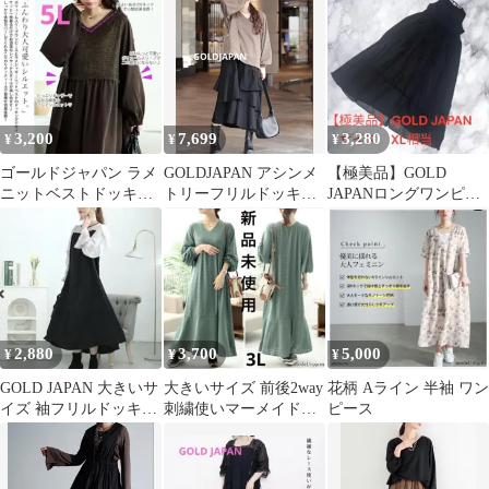
ョン
3,200
7,699
3,280
¥
¥
¥
ゴールドジャパン ラメ
GOLDJAPAN アシンメ
【極美品】GOLD
ニットベストドッキン
トリーフリルドッキン
JAPANロングワンピー
グフレアワンピース
グワンピース
ス 黒 XL相当 ブラック
fem-548 5L
マキシ丈
2,880
3,700
5,000
¥
¥
¥
GOLD JAPAN 大きいサ
大きいサイズ 前後2way
花柄 Aライン 半袖 ワン
イズ 袖フリルドッキン
刺繍使いマーメイドワ
ピース
グワンピース
ンピース ロング マキシ
丈