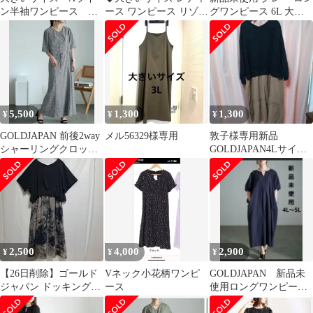
ン半袖ワンピース モ
ース ワンピース リゾー
グワンピース 6L 大き
ノトーン きれいめ
ト 新品未使用品タグ無
いサイズ ゴールドジャ
大人カジュアル
し 美品◆
パン 春物
5,500
1,300
1,300
¥
¥
¥
GOLDJAPAN 前後2way
メル56329様専用
敦子様専用新品
シャーリングクロップ
GOLDJAPAN4Lサイズ
ドブラウス＆キャミワ
マキシワンピ
ンピース
2,500
4,000
2,900
¥
¥
¥
【26日削除】ゴールド
Vネック小花柄ワンピ
GOLDJAPAN 新品未
ジャパン ドッキングワ
ース
使用ロングワンピース
ンピース LL-3L 花柄 黒
ネイビー