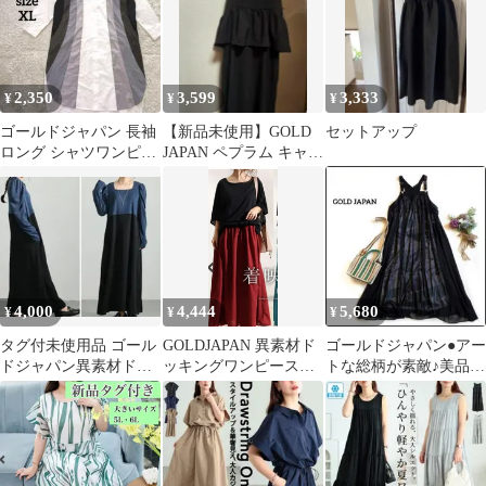
2,350
3,599
3,333
¥
¥
¥
ゴールドジャパン 長袖
【新品未使用】GOLD
セットアップ
ロング シャツワンピー
JAPAN ペプラム キャミ
ス XL 大きいサイズ
ワンピース ブラック
LL
4,000
4,444
5,680
¥
¥
¥
タグ付未使用品 ゴール
GOLDJAPAN 異素材ド
ゴールドジャパン●アー
ドジャパン異素材ドッ
ッキングワンピース
トな総柄が素敵♪美品◎
キングパワショルワン
LL-5L大きいサイズ
シアーロング丈ジャン
ピース大きいサイズ
スカワンピース