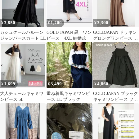
3,850
1,700
3,300
¥
¥
¥
カシュクールバルーン
GOLD JAPAN 黒 ワン
GOLDJAPAN ドッキン
ジャンパースカート LL
ピース 4XL 結婚式
グロングワンピース 大
きいサイズ （モカ）
1,699
3,499
4,860
¥
¥
¥
大人チュールキャミワ
重ね着風キャミワンピ
GOLD JAPAN ブラック
ンピース 5L
ース LL ブラック
キャミワンピース フレ
アシルエット