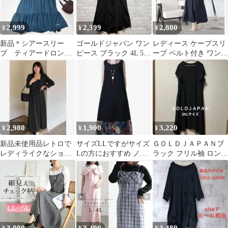
2,999
2,399
2,800
¥
¥
¥
新品＊シアースリー
ゴールドジャパン ワン
レディース ケープスリ
ブ ティアードロング
ピース ブラック 4L 5L
ーブ ベルト付き ワンピ
ワンピース 3L GOLD
大きいサイズ レイヤー
ース ネイビー
JAPAN
ド
2,980
1,900
3,220
¥
¥
¥
新品未使用品レトロで
サイズLLですがサイズ
ＧＯＬＤＪＡＰＡＮブ
レディライクなショー
Lの方におすすめ ノー
ラック フリル袖 ロング
トジャケット+肩紐ワン
スリーブワンピース
ワンピース3XLサイズ
ピーススーツ 4L