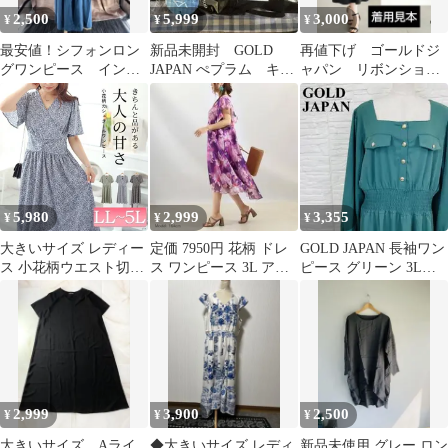
2,500
5,999
3,000
¥
¥
¥
最安値！シフォンロン
新品未開封 GOLD
再値下げ ゴールドジ
グワンピース インデ
JAPAN ぺプラム キャ
ャパン リボンショル
ィゴブルー 大きいサ
ミワンピース
ダージャンパースカー
イズNo.594
ト 5Ｌ
5,980
2,999
3,355
¥
¥
¥
大きいサイズ レディー
定価 7950円 花柄 ドレ
GOLD JAPAN 長袖ワン
ス 小花柄ウエスト切り
ス ワンピース 3L アシ
ピース グリーン 3L
替えカシュクールワン
メントリー 紫 ピンク
0597-A
ピース fem-496 LL
2L 3L 4L 5L
2,999
3,900
2,500
¥
¥
¥
大きいサイズ Aライ
◆大きいサイズ レディ
新品未使用 グレー ロン