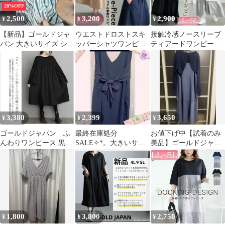
28%OFF
2,500
3,200
2,900
¥
¥
¥
【新品】ゴールドジャ
ウエストドロストスキ
接触冷感ノースリーブ
パン 大きいサイズ シー
ッパーシャツワンピー
ティアードワンピース
スルー半袖フレアワン
ス ベージュ 3L ゴール
ブルーグレー 3L ゴー
ピース 5L/6L
ドジャパン
ルドジャパン
3,380
2,399
3,650
¥
¥
¥
ゴールドジャパン ふ
最終在庫処分
お値下げ中【試着のみ
んわりワンピース 黒
SALE✧*。大きいサイ
美品】ゴールドジャパ
L〜3L タグ付き Aラ
ズ♡ロングワンピース
ン ニットボレロ&キャ
イン
4XL♡
ミワンピース
1,800
3,800
2,750
¥
¥
¥