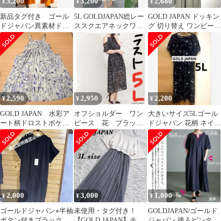
3,200
3,200
2,680
¥
¥
¥
新品タグ付き ゴール
5L GOLDJAPAN総レー
GOLD JAPAN ドッキン
ドジャパン異素材ドッ
ススクエアネックワン
グ 切り替え ワンピー
キングワンピース
ピース
ス サテン スカート
LL〜 3L
3L
2,590
2,950
2,200
¥
¥
¥
GOLD JAPAN 水彩ア
オフショルダー ワン
大きいサイズ5Lゴール
ート柄ドロストポケッ
ピース 花 ブラッ
ドジャパン 花柄 ネイビ
ト肩ギャザージャンパ
ク 大きいサイズ レ
ー ワンピース ウエスト
ースカート
ディース 5L
ゴム
2,000
3,000
1,000
¥
¥
¥
ゴールドジャパン⭐︎半袖
未使用・タグ付き！
GOLDJAPAN/ゴールド
ボタン付きブラックワ
【GOLD JAPAN】チュ
ジャパン 後ろピンタッ