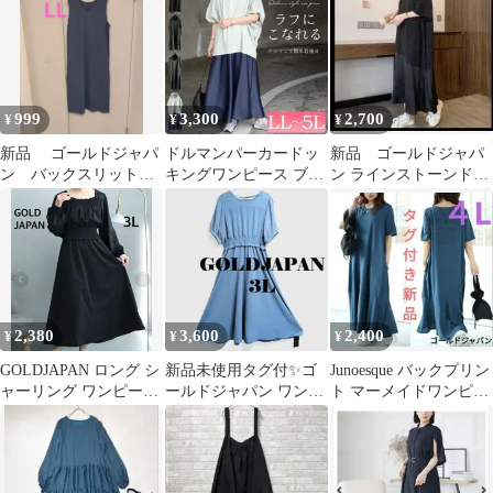
999
3,300
2,700
¥
¥
¥
新品 ゴールドジャパ
ドルマンパーカードッ
新品 ゴールドジャパ
ン バックスリットシ
キングワンピース ブラ
ン ラインストーンドッ
ャーリング ワンピース
ック 3L ゴールドジャ
ト異素材切り替えワン
LL
パン
ピース 五分袖 黒
2,380
3,600
2,400
¥
¥
¥
GOLDJAPAN ロング シ
新品未使用タグ付✨ゴ
Junoesque バックプリン
ャーリング ワンピース
ールドジャパン ワンピ
ト マーメイドワンピー
大きいサイズ 3L 黒
ース 3L サックス 大き
ス
いサイズ