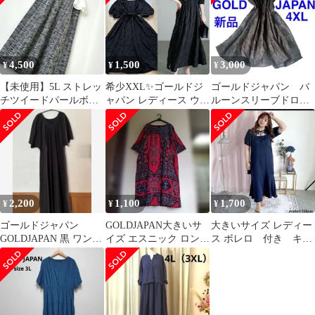
4,500
1,500
3,000
¥
¥
¥
【未使用】5L ストレッ
希少XXL✨ゴールドジ
ゴールドジャパン バ
チツイードパールボタ
ャパン レディース ウェ
ルーンスリーブドロス
ン付きレイヤード風ワ
ーブ柄ジャガードドロ
トギャザーロングワン
ンピース
ストワンピース
ピース
2,200
1,100
1,700
¥
¥
¥
ゴールドジャパン
GOLDJAPAN大きいサ
大きいサイズ レディー
GOLDJAPAN 黒 ワンピ
イズ エスニック ロング
ス ボレロ 付き キャ
ースLL〜3L
ワンピース 綿100%
ミ ワンピース セッ
ト