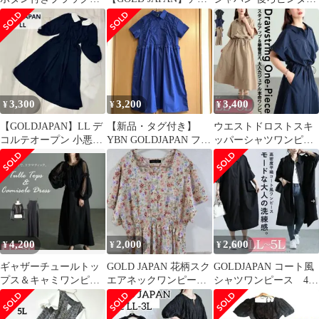
ンピースマキシ丈、5Ｌ
ール ドッキング ワ
クコットンワンピース
新品タグ付き
ンピース 3L
LL
3,300
3,200
3,400
¥
¥
¥
【GOLDJAPAN】LL デ
【新品・タグ付き】
ウエストドロストスキ
コルテオープン 小悪魔
YBN GOLDJAPAN フリ
ッパーシャツワンピー
ワンピース ネイビー
ルシャツワンピース 大
ス ブラック 4L ゴール
きい
ドジャパン
4,200
2,000
2,600
¥
¥
¥
ギャザーチュールトッ
GOLD JAPAN 花柄スク
GOLDJAPAN コート風
プス＆キャミワンピー
エアネックワンピース
シャツワンピース 4〜
ス2点セット ブラック 4
３L
5L
Ｌ-5Ｌ