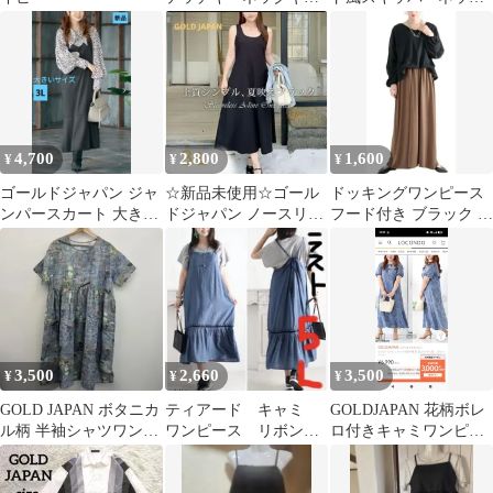
ザーワンピース
フレアワンピース 大き
いサイズ
4,700
2,800
1,600
¥
¥
¥
ゴールドジャパン ジャ
☆新品未使用☆ゴール
ドッキングワンピース
ンパースカート 大きい
ドジャパン ノースリー
フード付き ブラック ベ
サイズ 3L 新品 ジャン
ブAラインワンピー
ージュ LL-3L
スカ
ス ブラック３Ｌ
3,500
2,660
3,500
¥
¥
¥
GOLD JAPAN ボタニカ
ティアード キャミ
GOLDJAPAN 花柄ボレ
ル柄 半袖シャツワンピ
ワンピース リボン
ロ付きキャミワンピー
ース ロング丈L〜3L
大きいサイズ レディ
ス
ース 5L 水色