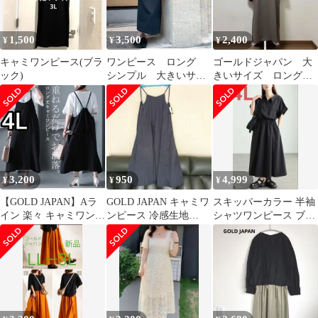
紺 ネイビー 5L 大き
いサイズレディース
1,500
3,500
2,400
¥
¥
¥
キャミワンピース(ブラ
ワンピース ロング
ゴールドジャパン 大
ック)
シンプル 大きいサイ
きいサイズ ロングワ
ズ
ンピース 大人 素
敵 ワンピース 薄手
3,200
950
4,999
¥
¥
¥
【GOLD JAPAN】Aラ
GOLD JAPAN キャミワ
スキッパーカラー 半袖
イン 楽々 キャミワンピ
ンピース 冷感生地
シャツワンピース ブラ
（4L）黒 新品
F(LL-5L)
ック 4L 黒