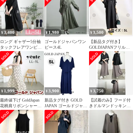
3,400
1,980
3,500
¥
¥
¥
ロング ギャザー5分袖
ゴールドジャパンワン
【新品タグ付き】
タックフレアワンピー
ピース4L
GOLDJAPANフリルス
ス 大きいサイズ
リーブAラインワンピ
ース黒 サイズ5L
1,999
3,900
3,750
¥
¥
¥
最終値下げ GoldJapan
新品タグ付き GOLD
【試着のみ】フード付
花柄肩リボンシャーリ
JAPAN ゴールドジャパ
きドルマンドッキング
ングワンピース clette
ン ウエストリボンロン
ワンピース 大きいサ
グワンピース レース白
イズ
襟 大きな襟 清楚 発表
会 さらさらワンピース