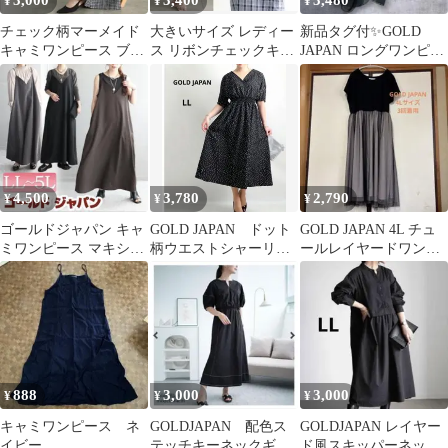
3,000
3,400
3,480
¥
¥
¥
チェック柄マーメイド
大きいサイズ レディー
新品タグ付✨GOLD
キャミワンピース ブラ
ス リボンチェックキャ
JAPAN ロングワンピー
ック 4L ゴールドジャ
ミワンピース3L新品タ
ス アシンメトリー 3L
パン
グ付き
4L
4,500
3,780
2,790
¥
¥
¥
ゴールドジャパン キャ
GOLD JAPAN ドット
GOLD JAPAN 4L チュ
ミワンピース マキシ丈
柄ウエストシャーリン
ールレイヤードワンピ
４Ｌ
グワンピース 大きい
ース
サイズLL
888
3,000
3,000
¥
¥
¥
キャミワンピース ネ
GOLDJAPAN 配色ス
GOLDJAPAN レイヤー
イビー
テッチキーネックギャ
ド風スキッパーネック