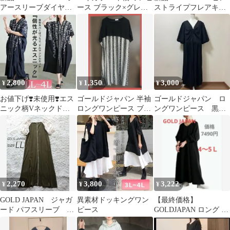
アースリーブダイヤモ
ース ブラック×グレー
ストライプフレアキャ
ンドネックワンピース
(2L — 4L)
ミワンピース/大きいサ
5L
イズ黒
2,800
1,350
3,000
¥
¥
¥
お値下げ❣️未使用❣️エス
ゴールドジャパン 半袖
ゴールドジャパン ロ
ニック柄Vネックドル
ロングワンピース ブラ
ングワンピース 黒
マンワンピース ブラッ
ック ストライプ 花柄
ブラック プリーツ
ク 2L-4L
可愛い 上品 素敵
2,270
3,800
3,222
¥
¥
¥
GOLD JAPAN ジャガ
異素材ドッキングワン
【最終価格】
ード パフスリーブ ロ
ピース
GOLDJAPAN ロング V
ングワンピース LL
ネックワンピース ボリ
ュームスリーブ