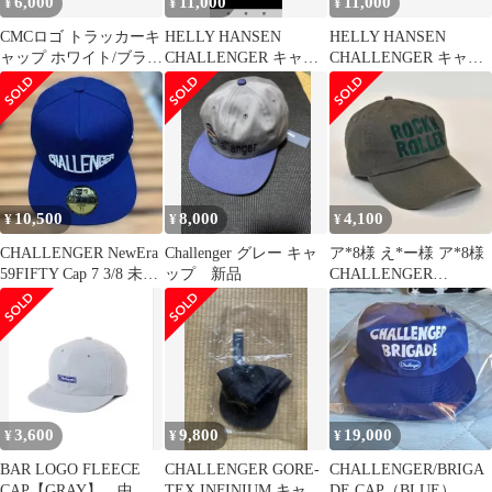
6,000
11,000
11,000
¥
¥
¥
CMCロゴ トラッカーキ
HELLY HANSEN
HELLY HANSEN
ャップ ホワイト/ブラッ
CHALLENGER キャッ
CHALLENGER キャッ
ク
プ
プ
10,500
8,000
4,100
¥
¥
¥
CHALLENGER NewEra
Challenger グレー キャ
ア*8様 え*ー様 ア*8様
59FIFTY Cap 7 3/8 未使
ップ 新品
CHALLENGER
用
ROLLER MAGAZIN
3,600
9,800
19,000
¥
¥
¥
BAR LOGO FLEECE
CHALLENGER GORE-
CHALLENGER/BRIGA
CAP【GRAY】 中古
TEX INFINIUM キャッ
DE CAP（BLUE）