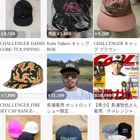
8,500
5,000
9,200
¥
現在 ¥
¥
CHALLENGER DAIWA
Kobe Talkers キャップ
CHALLENGER キャッ
GORE-TEX INFINIUM
ROK
プ ブラウン
キャップ
7,880
11,100
10,000
¥
¥
¥
CHALLENGER FIRE
長瀬着用 ホットロッド
【希少】長瀬智也さん
JET CAP RANGE-
ショー限定
着用 チャレンジャ
BLACK
CHALLENGER トラッ
ー つば切りメッシュ
カー キャップ 黒
cap