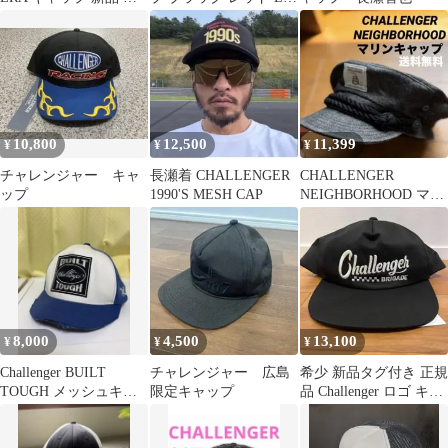
瀬
イズ
10,800
12,500
11,399
¥
¥
¥
チャレンジャー キャ
長瀬着 CHALLENGER
CHALLENGER
ップ
1990'S MESH CAP
NEIGHBORHOOD マリ
ンキャップ デニム
8,000
4,500
13,100
¥
¥
¥
Challenger BUILT
チャレンジャー 広島
希少 新品タグ付き 正規
TOUGH メッシュキャ
限定キャップ
品 Challenger ロゴ キャ
ップ ツバ切り
ップ チャレンジャー