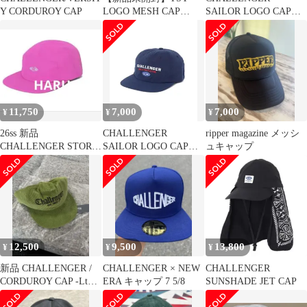
Y CORDUROY CAP
LOGO MESH CAP
SAILOR LOGO CAP
GREEN
NAVY キャップ
11,750
7,000
7,000
¥
¥
¥
26ss 新品
CHALLENGER
ripper magazine メッシ
CHALLENGER STORM
SAILOR LOGO CAP
ュキャップ
CAP ストーム キャップ
NAVY
12,500
9,500
13,800
¥
¥
¥
新品 CHALLENGER /
CHALLENGER × NEW
CHALLENGER
CORDUROY CAP -Lt
ERA キャップ 7 5/8
SUNSHADE JET CAP
Green-