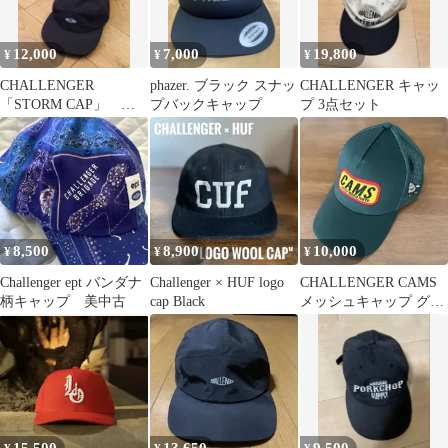
12,000
7,000
19,800
¥
¥
¥
CHALLENGER
phazer. ブラック スナッ
CHALLENGER キャッ
「STORM CAP」 ナ
プバックキャップ
プ 3点セット
イロン ジェットキャッ
プ
8,500
8,900
10,000
¥
¥
¥
Challenger ept バンダナ
Challenger × HUF logo
CHALLENGER CAMS
柄キャップ 美中古
cap Black
メッシュキャップ グリ
ーン