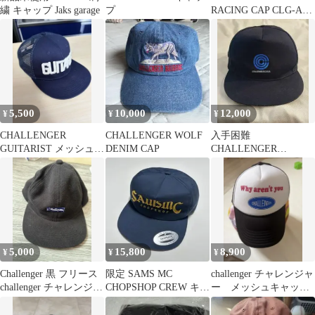
繍 キャップ Jaks garage
プ
RACING CAP CLG-AC
025-021
5,500
10,000
12,000
¥
¥
¥
CHALLENGER
CHALLENGER WOLF
入手困難
GUITARIST メッシュキ
DENIM CAP
CHALLENGER
ャップ ネイビー
RECORDS ブラックキ
ャップ
5,000
15,800
8,900
¥
¥
¥
Challenger 黒 フリース
限定 SAMS MC
challenger チャレンジャ
challenger チャレンジャ
CHOPSHOP CREW キャ
ー メッシュキャッ
ー
ップ ネイビー 新品
プ キャップ