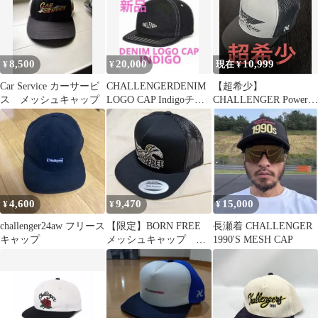
8,500
20,000
10,999
¥
¥
現在 ¥
Car Service カーサービ
CHALLENGERDENIM
【超希少】
ス メッシュキャップ
LOGO CAP Indigoチャ
CHALLENGER Power
レンジャー藍
Slidersメッシュキャッ
プ
4,600
9,470
15,000
¥
¥
¥
challenger24aw フリース
【限定】BORN FREE
長瀬着 CHALLENGER
キャップ
メッシュキャップ ア
1990'S MESH CAP
メカジ ハーレーhot
rod