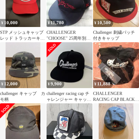
10,000
11,780
10,500
¥
¥
¥
STP メッシュキャップ
CHALLENGER
Challenger 刺繍パッチ
レッド トラッカーキャ
"CHOOSE" 25周年別注
付きキャップ
ップ
CAP NAVY 美品 刺繍
12,000
9,900
11,888
¥
¥
¥
challenger キャップ カ
challenger racing cap チ
CHALLENGER
モ柄
ャレンジャー キャップ
RACING CAP BLACK
ブラック
長瀬智也 黒 新品