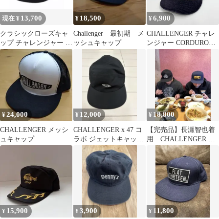
13,700
18,500
6,900
現在 ¥
¥
¥
クラシックローズキャ
Challenger 最初期 メ
CHALLENGER チャレ
ップ チャレンジャー 帽
ッシュキャップ
ンジャー CORDUROY
子 キャップ ベースボー
CURSIVE コーデュロイ
ル 小物
キャップ 帽子 白×ネイ
ビー ロゴ メンズ _201
24,000
12,000
18,800
¥
¥
¥
CHALLENGER メッシ
CHALLENGER x 47 コ
【完売品】長瀬智也着
ュキャップ
ラボ ジェットキャップ
用 CHALLENGER キ
ブラック
ャップ イーグル 刺繍
ブラック
15,900
3,900
11,800
¥
¥
¥