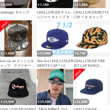
6,000
5,580
15,800
¥
¥
¥
challenger キャップ
CHALLENGER チャレ
CHALLENGER/BETTA
ンジャー キャップ 3th
CAP ベタ キャップ
ANNIVERSARY
15,000
13,000
9,700
¥
¥
¥
love ear art メッシュキ
New Era CHALLENGER
CHALLENGER FIRE
ャップ ラブイヤーア
59FIFTY CAP 7 1/2
JET CAP RANGE-
ート
BLACK
19,900
19,600
11,000
¥
¥
¥
CHALLENGER/VERSIT
【新品未開封】TSY
CHALLENGER