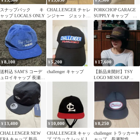
15,500
13,650
9,500
¥
¥
¥
スナップバック キ
CHALLENGER チャレ
PORKCHOP GARAGE
ャップ LOCALS ONLY
ンジャー ジェットキ
SUPPLY キャップ ブ
ャップ ブラック 美
ラック 黒
品
8,100
5,200
17,600
¥
¥
¥
送料込 SAM’S コーデ
challenger キャップ
【新品未開封】TSY
ュロイキャップ 長瀬智
LOGO MESH CAP
也 ショベル ハーレー
BROWN
美品
13,400
10,000
8,250
¥
¥
¥
CHALLENGER NEW
CHALLENGER キャッ
challenger トラッカーキ
ERA キャップ 新品 長
プ ブラック レッド Lサ
ャップ 長瀬智也