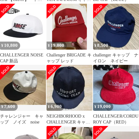
美品
プ
10,800
19,000
8,500
¥
¥
¥
CHALLENGER NOISE
Challenger BRIGADE キ
challenger キャップ ナ
CAP 新品
ャップ レッド
イロン ネイビー
7,600
6,900
19,000
¥
¥
¥
チャレンジャー キャ
NEIGHBORHOOD x
CHALLENGER/CORDU
ップ ノイズ noise
CHALLENGER キャッ
ROY CAP（RED）
プ