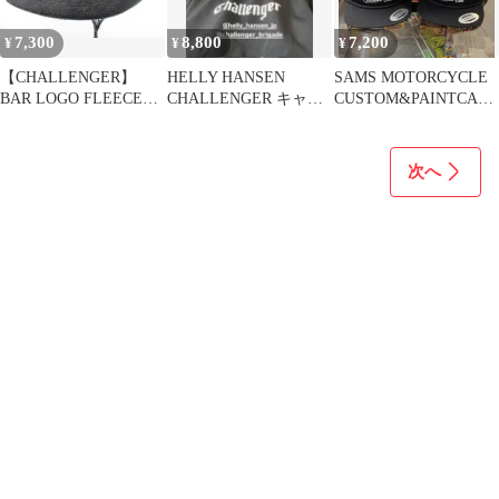
7,300
8,800
7,200
¥
¥
¥
【CHALLENGER】
HELLY HANSEN
SAMS MOTORCYCLE
BAR LOGO FLEECE
CHALLENGER キャッ
CUSTOM&PAINTCAP
CAP
プ
トラッカーキャップ
次へ