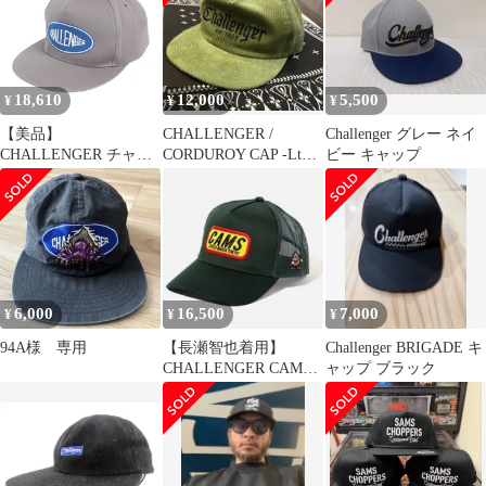
18,610
12,000
5,500
¥
¥
¥
【美品】
CHALLENGER /
Challenger グレー ネイ
CHALLENGER チャレ
CORDUROY CAP -Lt
ビー キャップ
ンジャー キャップ グレ
Green-
ー サイズ:FREE 21SS
オーバルロゴ ツイル 5
パネルキャップ (LOGO
TWILL CAP) ブランド
帽子【メンズ】【中
古】
6,000
16,500
7,000
¥
¥
¥
94A様 専用
【長瀬智也着用】
Challenger BRIGADE キ
CHALLENGER CAMS
ャップ ブラック
MESH CAP Green