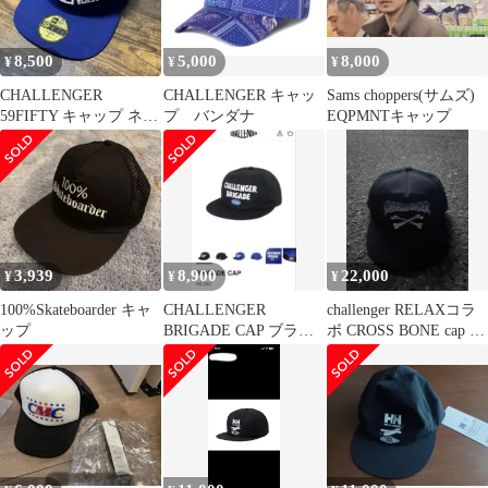
8,500
5,000
8,000
¥
¥
¥
CHALLENGER
CHALLENGER キャッ
Sams choppers(サムズ)
59FIFTY キャップ ネイ
プ バンダナ
EQPMNTキャップ
ビー 7 1/2
3,939
8,900
22,000
¥
¥
¥
100%Skateboarder キャ
CHALLENGER
challenger RELAXコラ
ップ
BRIGADE CAP ブラッ
ボ CROSS BONE cap キ
ク
ャップ