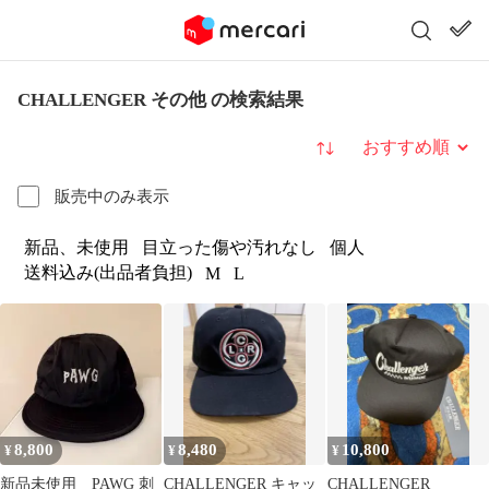
CHALLENGER その他 の検索結果
並び替え
販売中のみ表示
新品、未使用
目立った傷や汚れなし
個人
送料込み(出品者負担)
M
L
8,800
8,480
10,800
¥
¥
¥
新品未使用 PAWG 刺
CHALLENGER キャッ
CHALLENGER