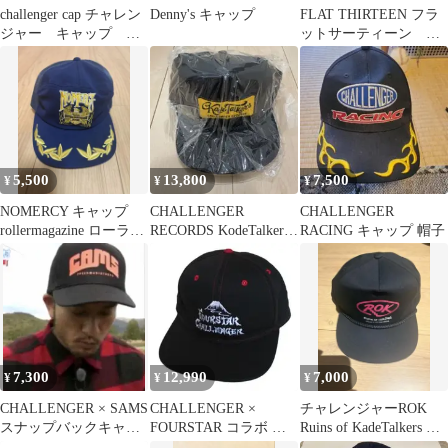
challenger cap チャレン
Denny's キャップ
FLAT THIRTEEN フラ
ジャー キャップ 帽
ットサーティーン キ
子 POP UP 限定
ャップ CAP 美品
5,500
13,800
7,500
¥
¥
¥
NOMERCY キャップ
CHALLENGER
CHALLENGER
rollermagazine ローラー
RECORDS KodeTalkers
RACING キャップ 帽子
マガジン
キャップ
7,300
12,990
7,000
¥
¥
¥
CHALLENGER × SAMS
CHALLENGER ×
チャレンジャーROK
スナップバックキャッ
FOURSTAR コラボ キ
Ruins of KadeTalkers キ
プ CAMS
ャップ 黒
ャップ 長瀬