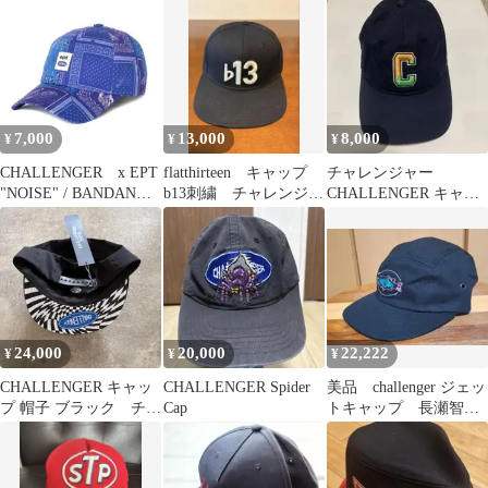
7,000
13,000
8,000
¥
¥
¥
CHALLENGER x EPT
flatthirteen キャップ
チャレンジャー
"NOISE" / BANDANA
b13刺繍 チャレンジャ
CHALLENGER キャッ
CAP
ー
プ 帽子 COLLEGE CAP
紺
24,000
20,000
22,222
¥
¥
¥
CHALLENGER キャッ
CHALLENGER Spider
美品 challenger ジェッ
プ 帽子 ブラック チャ
Cap
トキャップ 長瀬智
レンジャー チェッカ
也 チャレンジャー
ー
ブラック