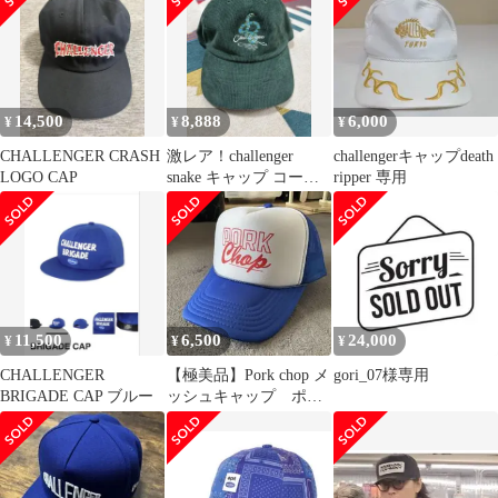
14,500
8,888
6,000
¥
¥
¥
CHALLENGER CRASH
激レア！challenger
challengerキャップdeath
LOGO CAP
snake キャップ コーデ
ripper 専用
ュロイ
11,500
6,500
24,000
¥
¥
¥
CHALLENGER
【極美品】Pork chop メ
gori_07様専用
BRIGADE CAP ブルー
ッシュキャップ ポー
クチョップ