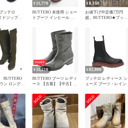
11,770
8,350
¥
¥
O ブッテロ
BUTTERO 未使用 ショー
お値下げ中定価7万円
サイドジップス
トブーツ インヒール サ
超。BUTTERO★ブッテ
ザーブーツ
イドジップ レザー サイ
ロ★ロングブーツ スウ
RH-HC ブラック
ズ39 ブーツ ボルドー レ
ード 35
ディース ブッテロ【中
古】6-0224G◎
5%OFF
11,210
82,800
¥
¥
BUTTERO
BUTTERO ブーツ レディ
ブッテロ レディース シ
ウン ロングブ
ース 【古着】【中古】
ューズ ブーツ・レイン
0 高級本革使用
【送料無料】
ーツ ショートブーツ
BUTTERO Black ブラッ
ク