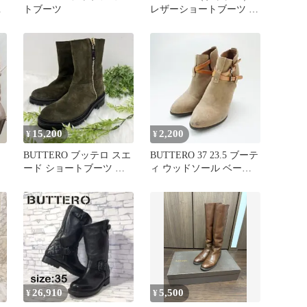
ラ
トブーツ
レザーショートブーツ ブ
ラック 36½
15,200
2,200
¥
¥
BUTTERO ブッテロ スエ
BUTTERO 37 23.5 ブーテ
ード ショートブーツ サ
ィ ウッドソール ベージ
イドジップ レザー
ュ/XC8
26,910
5,500
¥
¥