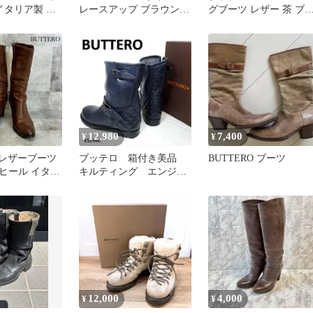
イタリア製 ス
レースアップ ブラウン
グブーツ レザー 茶 ブ
3.5
36 交換済み 裏貼り有り
ウン 36 23cm 靴 ■TC
12,980
7,400
¥
¥
O レザーブーツ
ブッテロ 箱付き美品
BUTTERO ブーツ
ヒール イタリ
キルティング エンジニ
RG525
アブーツ ネイビー レ
ザー EU36
12,000
4,000
¥
¥