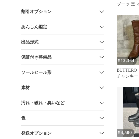
ブーツ 黒 
エード 23～2
割引オプション
あんしん鑑定
出品形式
保証付き整備品
12,364
¥
BUTTER
ソールヒール形
チャンキー
ア製 37 
素材
汚れ・破れ・臭いなど
色
4,500
¥
発送オプション