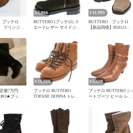
2,066
11,991
¥
¥
RO ブッテロ
BUTTERO (ブッテロ) ス
BUTTERO ブッテロ
ド フリンジ
エードレザー サイドジッ
【新品同様】B10121
ーツ ウエス
プ ハイカットブーツ カ
ROU-DC DALTON ダ
25cm
ーキ レディース B6222
ン サイドゴアブーツ 3
15,900
5,100
¥
¥
定価7万円
ブッテロ BUTTERO
ブッテロ BUTTERO シ
ERO★ブッテ
TOFANE DONNA トレッ
ートブーツ ヒール レザ
ブーツ スウェ
キングシューズ ショート
ー 茶 ブラウン 38 24㎝
ブーツ レザー キルティ
当
ング 37 茶 ブラウン /FF
■GY12