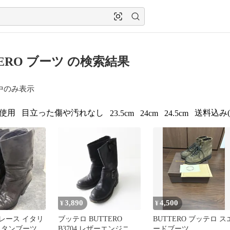
TERO ブーツ の検索結果
中のみ表示
使用
目立った傷や汚れなし
送料込み
23.5cm
24cm
24.5cm
3,890
4,500
¥
¥
O レース イタリ
ブッテロ BUTTERO
BUTTERO ブッテロ ス
スタンブーツ
B3704 レザーエンジニア
ードブーツ