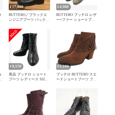
17,000
4,980
¥
¥
O
BUTTERO／ブラックエ
BUTTERO ブッテロ レザ
ンジニアブーツ バックル
ー×ファー ショートブー
付き 36 1/2
ツ 表記サイズ 36 1/2 (約
23.5cm) 靴 レディース ベ
ージュ系 DK1496
9,570
2,100
¥
¥
ョ
美品 ブッテロ ショート
ブッテロ BUTTERO スエ
ー
ブーツ レディース SIZE
ードショートブーツ フリ
37 (L) BUTTERO
ンジ バックジップ 38 茶
ブ
ブラウン /GV