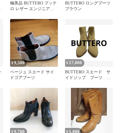
ン
極美品 BUTTERO ブッテ
BUTTERO ロングブーツ
ン
ロ レザー エンジニアブ
ブラウン
ーツ キルティング 黒
9,500
17,000
¥
¥
ー
ベージュ スエード サイ
BUTTERO スエード サ
ドゴアブーツ
イドジップ ブーツ 36
23cm 箱付き
9,700
5,800
¥
¥