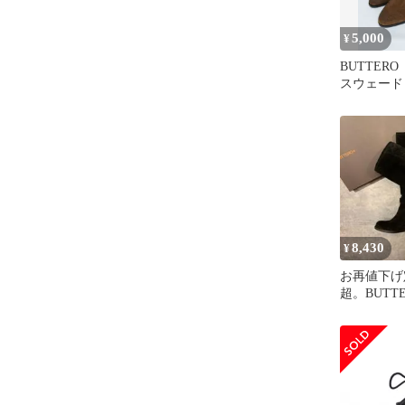
5,000
¥
BUTTE
スウェー
ショートブ
タンブーツ 
8,430
¥
お再値下げ
超。BUTT
ロ★ロング
ード 35