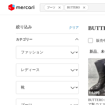
ンツにスキップ
ブーツ
BUTTERO
絞り込み
BUT
クリア
カテゴリー
販売
新品、未
4,200
¥
BUTTER
ア製 ウエ