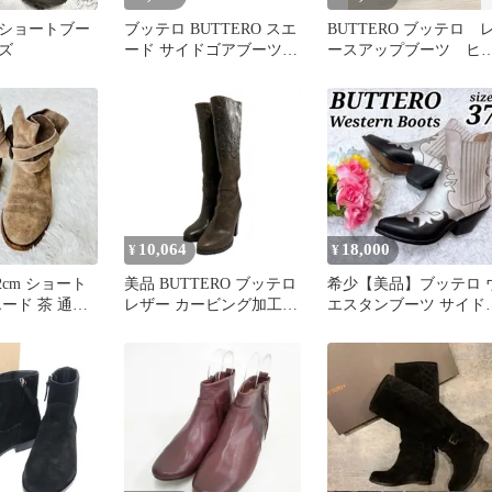
ショートブー
ブッテロ BUTTERO スエ
BUTTERO ブッテロ 
ズ
ード サイドゴアブーツ
ースアップブーツ ヒ
レディース JPN：37
ル ブラック 38
10,064
18,000
¥
¥
2cm ショート
美品 BUTTERO ブッテロ
希少【美品】ブッテロ 
ード 茶 通勤
レザー カービング加工
エスタンブーツ サイド
 本革 レザー
ハイヒール ロングブーツ
ア 本革 イタリア製 37 
サイズ37 24cm相当 ブラ
脚
ウン レディース 古着 中
古 USED