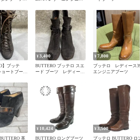
ック 23cm
ブーツ 35■ブラック キル
ティング シューズ ショ
ートブーツ
22cm【2400015092812】
3,400
7,800
¥
¥
RO】ブッテ
BUTTERO ブッテロ スエ
ブッテロ レディース3
 ショートブー
ード ブーツ レディー
エンジニアブーツ
アップ 37
ス ファッション
10,424
3,500
¥
¥
UTTERO 革
BUTTERO ロングブーツ
ブッテロ BUTTERO ロ