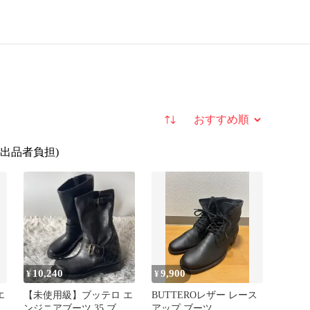
並び替え
(出品者負担)
10,240
9,900
¥
¥
エ
【未使用級】ブッテロ エ
BUTTEROレザー レース
ンジニアブーツ 35 ブラ
アップ ブーツ