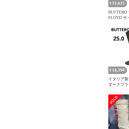
33,625
¥
BUTTER
FLOYD 
ウェードレ
B9170GO
39
18,390
¥
イタリア製 
ダークブラ
ーツ 25.