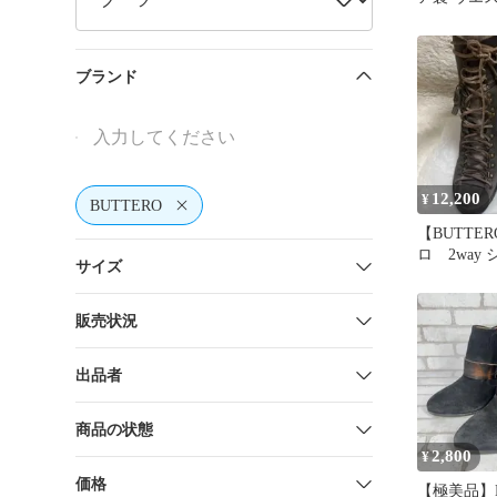
レザー ブラ
ブランド
12,200
¥
BUTTERO
【BUTTE
ロ 2way
サイズ
ツ レース
販売状況
出品者
商品の状態
2,800
¥
価格
【極美品】B