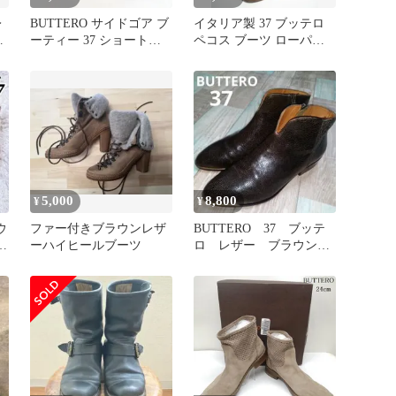
レ
BUTTERO サイドゴア ブ
イタリア製 37 ブッテロ
ー
ーティー 37 ショートブ
ペコス ブーツ ローパー
ーツ
レザー シューズ 本革 茶
5,000
8,800
¥
¥
ウ
ファー付きブラウンレザ
BUTTERO 37 ブッテ
ゴ
ーハイヒールブーツ
ロ レザー ブラウン
美
ブーティー サイドジッ
プ