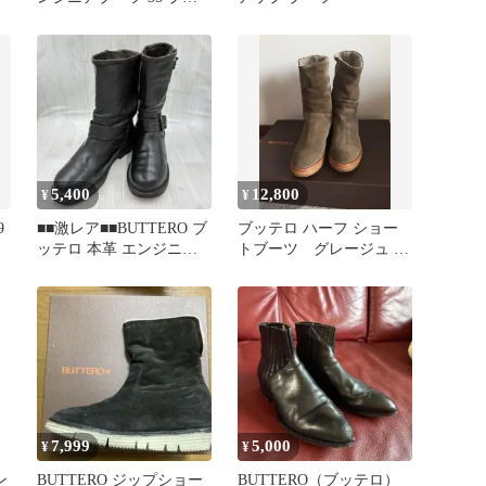
ック キルティング レザ
ー
5,400
12,800
¥
¥
9
■■激レア■■BUTTERO ブ
ブッテロ ハーフ ショー
ッテロ 本革 エンジニア
トブーツ グレージュ カ
ブーツ 22.5cm
ーキ オリーブ 37
7,999
5,000
¥
¥
ン
BUTTERO ジップショー
BUTTERO（ブッテロ）