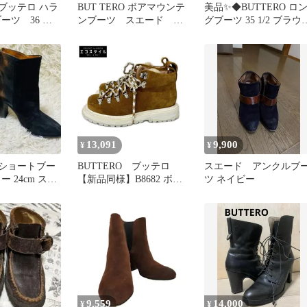
O ブッテロ ハラ
BUT TERO ボアマウンテ
美品✨◆BUTTERO ロ
ーツ 36 ブ
ンブーツ スエード ベ
グブーツ 35 1/2 ブラウ
ージュ
◆
13,091
9,900
¥
¥
O ショートブー
BUTTERO ブッテロ
スエード アンクルブ
ー 24cm スウ
【新品同様】B8682 ボア
ツ ネイビー
ックジップ
タン スエード アンクル
トレッキングブーツ 36
9,559
14,000
¥
¥