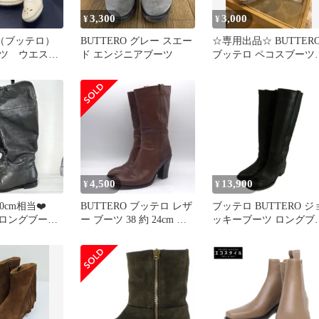
3,300
3,000
¥
¥
O（ブッテロ）
BUTTERO グレー スエー
☆専用出品☆ BUTTER
ツ ウエスタ
ド エンジニアブーツ
ブッテロ ペコスブーツ
ロングブー
37
4,500
13,900
¥
¥
4.0cm相当❤️
BUTTERO ブッテロ レザ
ブッテロ BUTTERO ジ
O ロングブーツ
ー ブーツ 38 約 24cm ブ
ッキーブーツ ロングブ
ラウン 本革
ツ レザー ラウンドトゥ
ローヒール 36 23cm 黒 
ラック /XZ ■GY19