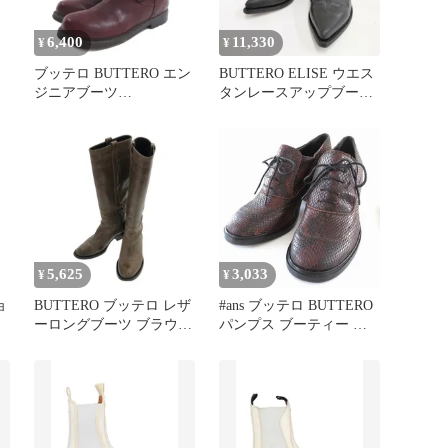
6,400
11,330
¥
¥
ブッテロ BUTTERO エン
BUTTERO ELISE ウエス
ジニアブーツ
タンレースアップブーツ
ルト
B3704DCGB 37 1/2 レザ
レザー 本革 定価49500円
6
ー 本革 ワインレッ
B7206 サイズ36 ブーツ
ド/HW
ブラック レディース ブ
ッテロ【中古】6-
0416G◎
5,625
3,033
¥
¥
ョ
BUTTERO ブッテロ レザ
#ans ブッテロ BUTTERO
ーロングブーツ ブラウン
パンプス ブーティー レ
相
B1201
ザー レースアップ 37 茶
レディース [732151]