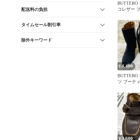
BUTTER
コレザー ブ
配送料の負担
ラック
タイムセール割引率
除外キーワード
4,400
¥
BUTTER
ツ ブーティ
ェード バ
3,600
¥