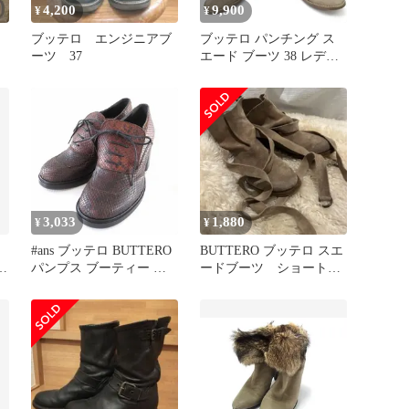
4,200
9,900
¥
¥
ブッテロ エンジニアブ
ブッテロ パンチング ス
ーツ 37
エード ブーツ 38 レディ
ェ
ース 24.0cm
ISItems【USED】【古
着】【中古】50151168
3,033
1,880
¥
¥
#ans ブッテロ BUTTERO
BUTTERO ブッテロ スエ
ブ
パンプス ブーティー レ
ードブーツ ショートブ
ザー レースアップ 36 茶
ーツ Y2K ブーツ
レディース [732153]