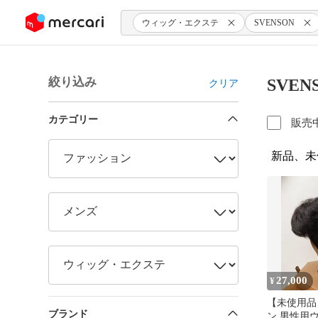
ンツにスキップ
ウィッグ・エクステ
SVENSON
絞り込み
SVE
クリア
カテゴリー
販売
新品、未
27,000
¥
【未使用品
ブランド
ン 男性用