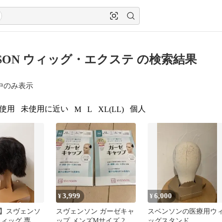
NSON ウィッグ・エクステ の検索結果
中のみ表示
使用
未使用に近い
個人
M
L
XL(LL)
3,999
6,000
¥
¥
】スヴェンソ
スヴェンソン ガーゼキャ
スベンソンの医療用ウ
ウィッグ 専用
ップ メンズMサイズ 2個
ッグスタンド