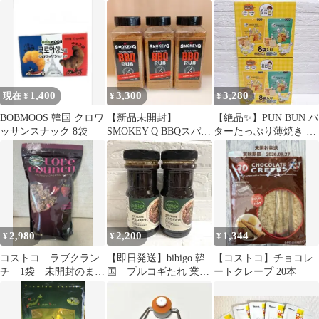
カークランド
1,400
3,300
3,280
現在 ¥
¥
¥
BOBMOOS 韓国 クロワ
【新品未開封】
【絶品✨】PUN BUN バ
ッサンスナック 8袋
SMOKEY Q BBQスパイ
ターたっぷり薄焼き ラ
ス600g×3個セット
スク 8袋入り× 2箱 お菓
子
2,980
2,200
1,344
¥
¥
¥
コストコ ラブクラン
【即日発送】bibigo 韓
【コストコ】チョコレ
チ 1袋 未開封のまま
国 プルコギたれ 業務
ートクレープ 20本
お届け オーガニック
用 コストコ 大容量2
グラノーラ
本