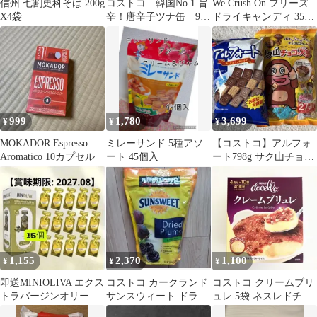
信州 七割更科そば 200g
コストコ 韓国No.1 旨
We Crush On フリーズ
X4袋
辛！唐辛子ツナ缶 9
ドライキャンディ 350g
個 HOT PEPPER
2袋
TUNA
999
1,780
3,699
¥
¥
¥
MOKADOR Espresso
ミレーサンド 5種アソ
【コストコ】アルフォ
Aromatico 10カプセル
ート 45個入
ート798g サク山チョコ
次郎 674g 大容量 個包
装
1,155
2,370
1,100
¥
¥
¥
即送MINIOLIVA エクス
コストコ カークランド
コストコ クリームブリ
トラバージンオリーブ
サンスウィート ドライ
ュレ 5袋 ネスレドチェ
オイル 15個 個包装 少
プルーン 1.58kg
ロ 卵不使用