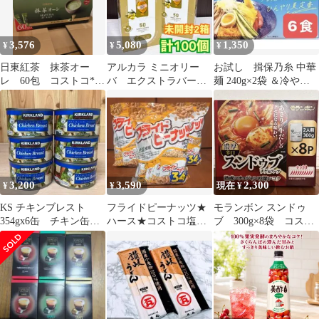
3,576
5,080
1,350
¥
¥
¥
日東紅茶 抹茶オー
アルカラ ミニオリー
お試し 揖保乃糸 中華
レ 60包 コストコ*2
バ エクストラバージ
麺 240g×2袋 ＆冷やし
個
ンオリーブオイル50個
中華スープ6袋セット
入×2箱 コストコ
コストコ
3,200
3,590
2,300
¥
¥
現在 ¥
KS チキンブレスト
フライドピーナッツ★
モランボン スンドゥ
354gx6缶 チキン缶
ハース★コストコ塩味
ブ 300g×8袋 コスト
鶏の水煮 2028年7月14
バタピー★小袋25g×34
コ 1箱 未開封
日
袋×3セット