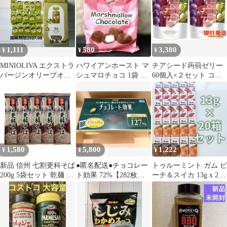
1,111
580
3,380
¥
¥
¥
MINIOLIVA エクストラ
ハワイアンホースト マ
チアシード蒟蒻ゼリー
バージンオリーブオイ
シュマロチョコ 1袋 お
60個入×２セット コス
ル 14ml 15個 コストコ
配り 人気 話題 お試し
トコ
1,580
5,800
1,222
¥
¥
¥
新品 信州 七割更科そば
●匿名配送●チョコレー
トゥルーミント ガム ピ
200g 5袋セット 乾麺 蕎
ト効果 72%【282枚
ーチ＆スイカ 13g x 20
麦 麺類 国産風味 コス
入】(47枚 X 6袋)
箱セット
トコ