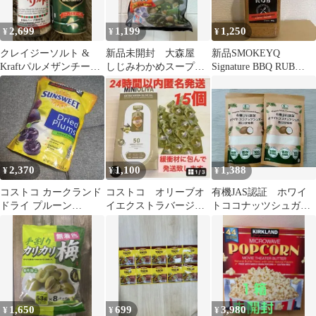
2,699
1,199
1,250
¥
¥
¥
クレイジーソルト &
新品未開封 大森屋
新品SMOKEYQ
Kraftパルメザンチーズ
しじみわかめスープ
Signature BBQ RUB
大容量 コストコ
３３袋入り コストコ
600gシーズニング
2,370
1,100
1,388
¥
¥
¥
コストコ カークランド
コストコ オリーブオ
有機JAS認証 ホワイ
ドライ プルーン
イエクストラバージオ
トココナッツシュガ
1.58kg ①
イル 使い切り ミニ
ー 低GI甘味料
オリーバ 小分け
200g×2袋セット
1,650
699
3,980
¥
¥
¥