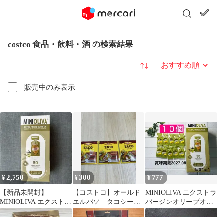
costco 食品・飲料・酒 の検索結果
並び替え
販売中のみ表示
2,750
300
777
¥
¥
¥
【新品未開封】
【コストコ】オールド
MINIOLIVA エクストラ
MINIOLIVA エクストラ
エルパソ タコシーズ
バージンオリーブオイ
バージン オリーブオイ
ニング30g［個数変更
ル 14ml 10個 コストコ