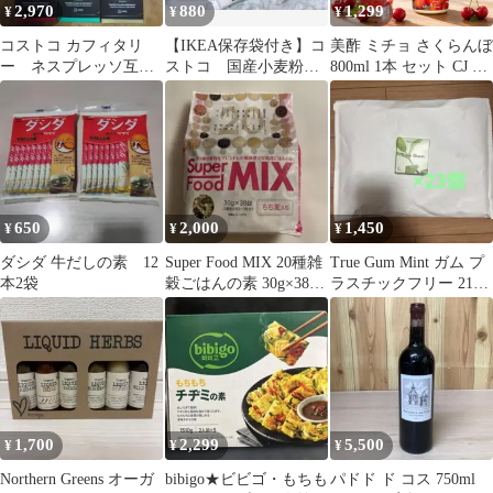
2,970
880
1,299
¥
¥
¥
コストコ カフィタリ
【IKEA保存袋付き】コ
美酢 ミチョ さくらんぼ
ー ネスプレッソ互換
ストコ 国産小麦粉
800ml 1本 セット CJ ミ
カプセル 3種 60個
100%使用 讃岐うど
チョ 飲むお酢 果実酢
ん 2袋1Kg①
お酢 ドリンク 果実発酵
酢 4倍希釈 炭酸割り 牛
乳割り 割り材 ギフト
フルーツ酢 健康 美容
コストコ 86707 送料無
料
650
2,000
1,450
¥
¥
¥
ダシダ 牛だしの素 12
Super Food MIX 20種雑
True Gum Mint ガム プ
本2袋
穀ごはんの素 30g×38
ラスチックフリー 21g
袋 コストコ
× 23個 ミント
1,700
2,299
5,500
¥
¥
¥
Northern Greens オーガ
bibigo★ビビゴ・もちも
パドド ド コス 750ml