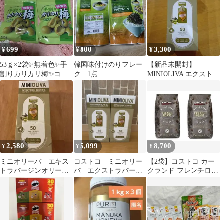
699
800
3,300
¥
¥
¥
53ｇ×2袋✨無着色✨手
韓国味付けのりフレー
【新品未開封】
割りカリカリ梅✨コス
ク 1点
MINIOLIVA エクストラ
トコ✨チャック付き
バージンオリーブオイ
ル 50個入り
2,580
5,099
8,700
¥
¥
¥
ミニオリーバ エキス
コストコ ミニオリー
【2袋】コストコ カー
トラバージンオリーブ
バ エクストラバージ
クランド フレンチロー
オイル コストコ 50
ンオリーブオイル50個
スト コーヒー豆
個
入×2箱
1.13kg×2袋