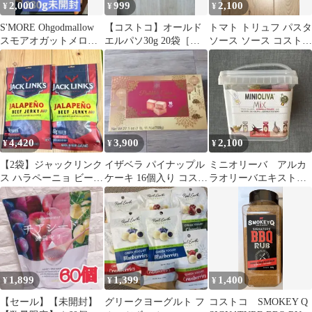
2,000
999
2,100
¥
¥
¥
S'MORE Ohgodmallow
【コストコ】オールド
トマト トリュフ パスタ
スモアオガットメロク
エルパソ30g 20袋［個
ソース ソース コストコ
リスピー お菓子
数変更可］
まとめ売り トマトソー
ス
4,420
3,900
2,100
¥
¥
¥
【2袋】ジャックリンク
イザベラ パイナップル
ミニオリーバ アルカ
ス ハラペーニョ ビーフ
ケーキ 16個入り コスト
ラオリーバエキストラ
ジャーキー 300g ×2個
コ
バージンオリーブ油 3
フレーバー
1,899
1,399
1,400
¥
¥
¥
【セール】【未開封】
グリークヨーグルト フ
コストコ SMOKEY Q