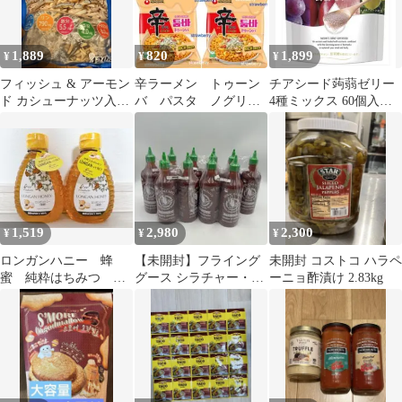
1,889
820
1,899
¥
¥
¥
フィッシュ & アーモン
辛ラーメン トゥーン
チアシード蒟蒻ゼリー
ド カシューナッツ入り
バ パスタ ノグリ
4種ミックス 60個入
420g
韓国 インスタント
コストコ
麺
1,519
2,980
2,300
¥
¥
¥
ロンガンハニー 蜂
【未開封】フライング
未開封 コストコ ハラペ
蜜 純粋はちみつ
グース シラチャー・チ
ーニョ酢漬け 2.83kg
250g×2本 コストコ 大
リソース 730ml × 10本
人気商品
セット