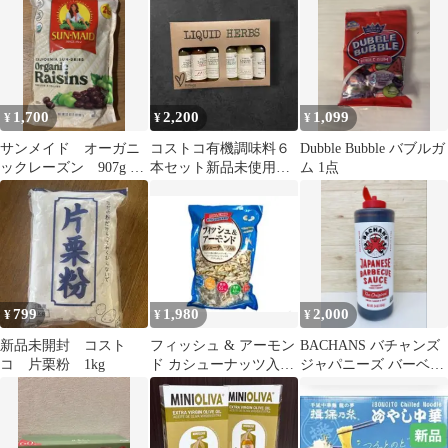
量
1,700
2,200
1,099
¥
¥
¥
サンメイド オーガニ
コストコ有機調味料６
Dubble Bubble バブルガ
ックレーズン 907g コ
本セット新品未使用品♪
ム 1点
ストコ
リキッドハーブ♪ガーリ
ック、バジルなど
799
1,980
2,000
¥
¥
¥
新品未開封 コスト
フィッシュ & アーモン
BACHANS バチャンズ
コ 片栗粉 1kg
ド カシューナッツ入り
ジャパニーズ バーベキ
420g
ューソース 964g