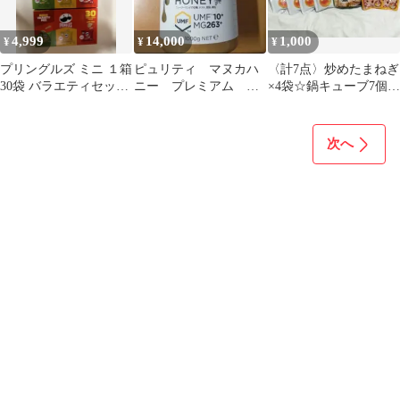
4,999
14,000
1,000
¥
¥
¥
プリングルズ ミニ １箱
ピュリティ マヌカハ
〈計7点〉炒めたまねぎ
30袋 バラエティセット
ニー プレミアム ①
×4袋☆鍋キューブ7個入
3箱
キロを３個 コスト
☆もち麦バー×2袋
コ 匿名
次へ