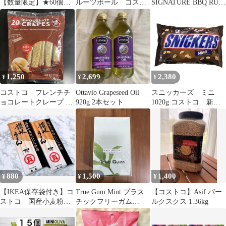
【数量限定】★60個★
ルーツボール コスト
SIGNATURE BBQ RUB
チアシード こんにゃく
コ
スパイス 1個
ゼリー コストコ
1,250
2,699
2,380
¥
¥
¥
コストコ フレンチチ
Ottavio Grapeseed Oil
スニッカーズ ミニ
ョコレートクレープ 20
920g 2本セット
1020g コストコ 新
本入 (1本30g) 600g
品 賞味期限2027年1月
以降
880
1,500
1,400
¥
¥
¥
【IKEA保存袋付き】コ
True Gum Mint プラス
【コストコ】Asif パー
ストコ 国産小麦粉
チックフリーガム
ルクスクス 1.36kg
100%使用 讃岐うど
21gx24個
ん 2袋1Kg③