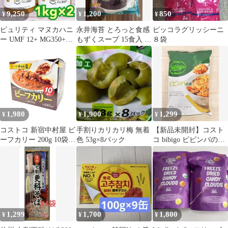
9,250
1,200
850
¥
¥
¥
ピュリティ マヌカハニ
永井海苔 とろっと食感
ピッコラグリッシーニ
ー UMF 12+ MG350+
もずくスープ 15食入 和
８袋
1kg ×2個
風しょうゆ味
1,980
1,900
1,299
¥
¥
¥
コストコ 新宿中村屋 ビ
手割りカリカリ梅 無着
【新品未開封】コスト
ーフカリー 200g 10袋
色 53g×8パック
コ bibigo ビビンバの素
レトルト カレー 中村屋
2人前×4袋 大人気商品
1,299
1,700
1,800
¥
¥
¥