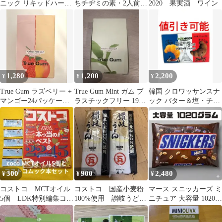
ニック リキッドハーブ
ちチヂミの素・2人前×5
2020 果実酒 ワイン
6本セット
袋・1510g・新品未開封
1,280
1,200
2,200
¥
¥
¥
True Gum ラズベリー +
True Gum Mint ガム プ
韓国 クロワッサンスナ
マンゴー24パッケー
ラスチックフリー 19個
ック バター＆塩・チョ
ジ プラスチックフリ
ミント
コ味 ２種8袋 セット
ーガム
300
900
2,480
¥
¥
¥
コストコ MCTオイル
コストコ 国産小麦粉
マース スニッカーズ ミ
5個 LDK特別編集コス
100%使用 讃岐うど
ニチュア 大容量 1020g
トコザ・ベスト2022
ん 2袋1㎏
SNICKERS