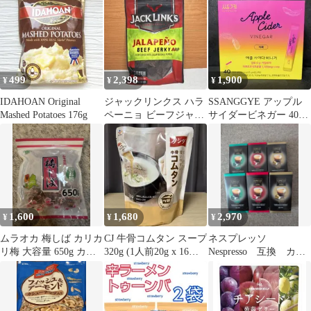
ル 50個
可］
499
2,398
1,900
¥
¥
¥
IDAHOAN Original
ジャックリンクス ハラ
SSANGGYE アップル
Mashed Potatoes 176g
ペーニョ ビーフジャー
サイダービネガー 40
キー 300g コストコ
本 韓国 リンゴ酢
1,600
1,680
2,970
¥
¥
¥
ムラオカ 梅しば カリカ
CJ 牛骨コムタン スープ
ネスプレッソ
リ梅 大容量 650g カリ
320g (1人前20g x 16個
Nespresso 互換 カフ
カリ梅
入り） 韓国
ィタリー 60個