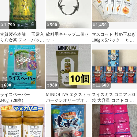
1,790
500
1,450
¥
¥
¥
古賀製茶本舗 玉露入
飲料用キャップ二個セ
マスコット 炒め玉ねぎ
り八女茶 ティーバッグ
ット
100g x 5パック たま
5g x 50袋
ねぎ オニオンスープ
作りに
600
980
11,600
¥
¥
¥
ライスペーパー
MINIOLIVA エクストラ
スイスミス ココア 300
240g（28枚）
バージンオリーブオイ
袋 大容量 コストコ 個
ル 10個
包装 5箱セット 送料無
料