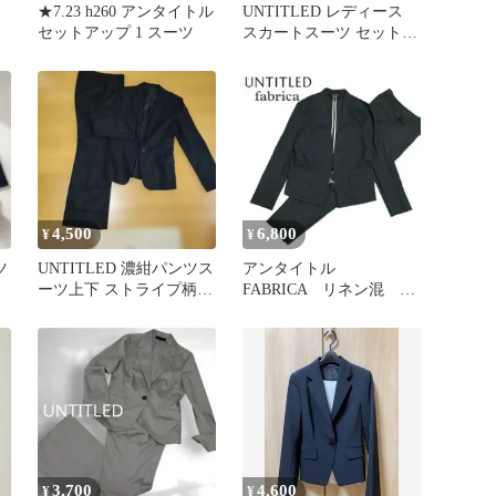
★7.23 h260 アンタイトル
UNTITLED レディース
セットアップ 1 スーツ
スカートスーツ セットア
ップ ネイビー
4,500
6,800
¥
¥
ツ
UNTITLED 濃紺パンツス
アンタイトル
ーツ上下 ストライプ柄
FABRICA リネン混 ノ
サイズ2
ーカラー パンツスー
ツ セットアップ
3,700
4,600
¥
¥