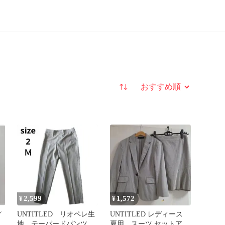
並び替え
2,599
1,572
¥
¥
／
UNTITLED リオペレ生
UNTITLED レディース
ビ
地 テーパードパンツ
夏用 スーツ セットアッ