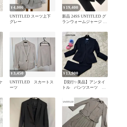
4,000
19,400
¥
¥
UNTITLED スーツ上下
新品 24SS UNTITLED グ
グレー
ランウォームジャージ セ
ットアップ M-L
3,450
13,900
¥
¥
ケ
UNTITLED スカートス
【現行✨美品】アンタイ
ーツ
トル パンツスーツ ノ
ーカラージャケット ブ
ラック L相当