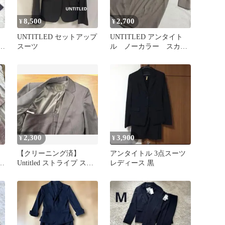
8,500
2,700
¥
¥
UNTITLED セットアップ
UNTITLED アンタイト
スーツ
ル ノーカラー スカー
ン
トスーツ セットアッ
プ M
2,300
3,900
¥
¥
【クリーニング済】
アンタイトル 3点スーツ
Untitled ストライプ スカ
レディース 黒
ートスーツ セットアップ