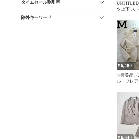
タイムセール割引率
UNTITL
ツ上下 ス
ラック 2 
除外キーワード
6,480
¥
✨極美品✨
ル フレア
ツ セット
ジュ M 
6,640
¥