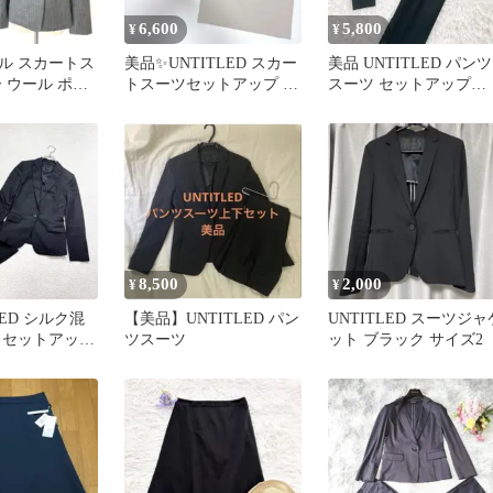
6,600
5,800
¥
¥
ル スカートス
美品✨UNTITLED スカー
美品 UNTITLED パンツ
 ウール ポリ
トスーツセットアップ 黒
スーツ セットアップ
6011
×グレージュ Lサイズ相
size1
当
8,500
2,000
¥
¥
LED シルク混
【美品】UNTITLED パン
UNTITLED スーツジャ
 セットアップ
ツスーツ
ット ブラック サイズ2
日本製 0