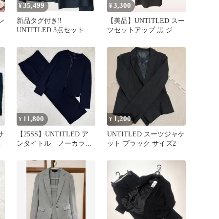
35,499
3,300
¥
¥
ン
新品タグ付き‼
【美品】UNTITLED スー
UNTITLED 3点セットス
ツセットアップ 黒 ジャ
ーツ ブラック スカー
ケット スカート S〜M
ト パンツ М
11,800
1,200
¥
¥
サ
【25SS】UNTITLED ア
UNTITLED スーツジャケ
ル
ンタイトル ノーカラ
ット ブラック サイズ2
ー ストレッチ XL ス
ーツ