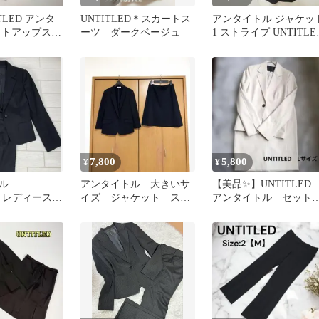
TLED アンタ
UNTITLED＊スカートス
アンタイトル ジャケッ
ットアップスー
ーツ ダークベージュ
1 ストライプ UNTITLE
スーツ 洗える
B0003
7,800
5,800
¥
¥
トル
アンタイトル 大きいサ
【美品✨】UNTITLE
ED レディース
イズ ジャケット スカ
アンタイトル セット
セットアップ
ート スーツ 44 LL
ップスーツL3