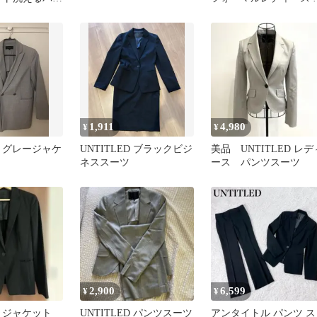
下
ジネスジャケットアイ
リ42
1,911
4,980
¥
¥
ED グレージャケ
UNTITLED ブラックビジ
美品 UNTITLED レデ
ネススーツ
ース パンツスーツ
2,900
6,599
¥
¥
ED ジャケット
UNTITLED パンツスーツ
アンタイトル パンツ ス