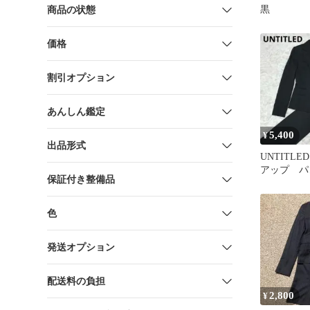
黒
商品の状態
価格
割引オプション
あんしん鑑定
5,400
¥
出品形式
UNTITL
アップ 
保証付き整備品
日本製 ブ
色
発送オプション
配送料の負担
2,800
¥