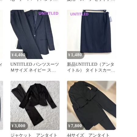
ボ
グレー Ｍ オフィス
プ 日本製 洗えるスー
薄手
ツ
4,400
1,480
¥
¥
ィ
UNTITLED パンツスーツ
新品UNTITLED（アンタ
Ｍサイズ ネイビー スト
イトル） タイトスカート
ライプ
濃紺ストライプ柄 Sサ
イズ
3,000
7,800
¥
¥
ジャケット アンタイト
44サイズ アンタイト