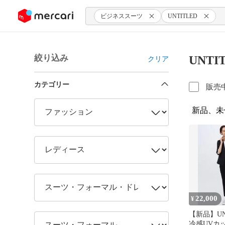
ンツにスキップ
ビジネススーツ
UNTITLED
絞り込み
UNT
クリア
カテゴリー
販売
新品、未
22,000
¥
【新品】UN
冷感UVカ