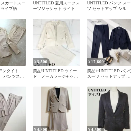
ED スカートスー
UNTITLED 夏用スーツス
UNTITLED パンツ スー
トライプ柄 ブ
ーツジャケット ライトグ
ツ セットアップ シルク
洗えるスカート
レー
混 背抜き ストライプ
3,500
17,600
¥
¥
アンタイト
美品❗️UNTITLED ツイー
美品✨UNTITLED パン
 パンツスー
ド ノーカラージャケッ
スーツ セットアップ ネ
アップ ベー
ト スカート セットア
イビー Lサイズ 3
総裏
ップ
4,800
4,500
¥
¥