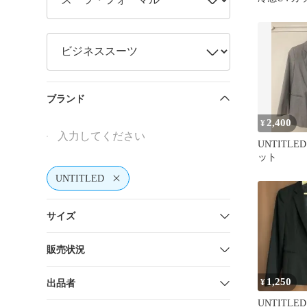
ツスーツ上
ブランド
2,400
¥
UNTITL
ット
UNTITLED
サイズ
販売状況
1,250
¥
出品者
UNTITL