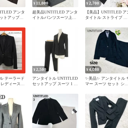
11,000
2,700
¥
¥
ITLED アンタ
超美品UNTITLED アンタ
【美品】UNTITLED ア
セットアップ
イトルパンツスーツ上下
タイトル ストライプ パ
ャケット ス
ストライプ ブラック 3
ンツ ネイビー 2 M
2,500
4,080
¥
¥
ル テーラード
アンタイトル UNTITLED
✨美品✨ アンタイトル 
 レディース
セットアップ スーツ 1 黒
マー スーツ セット シ
ブラック
ブラック シャドーストラ
ク 背抜き M
イプ 長袖 テーラードカ
ラー /CK28 ■ECD005