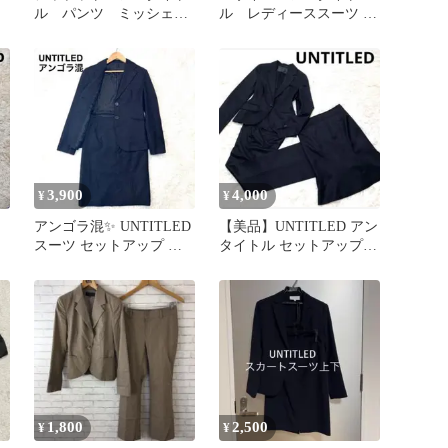
ル パンツ ミッシェ
ル レディーススーツ ３
ル・クラン 綿 セット
点セット スカート・パ
アップ ブラック
ンツ
3,900
4,000
¥
¥
アンゴラ混✨ UNTITLED
【美品】UNTITLED アン
スーツ セットアップ ス
タイトル セットアップ 3
カート 黒 Mサイズ相当
点 スカート シルク混
1,800
2,500
¥
¥