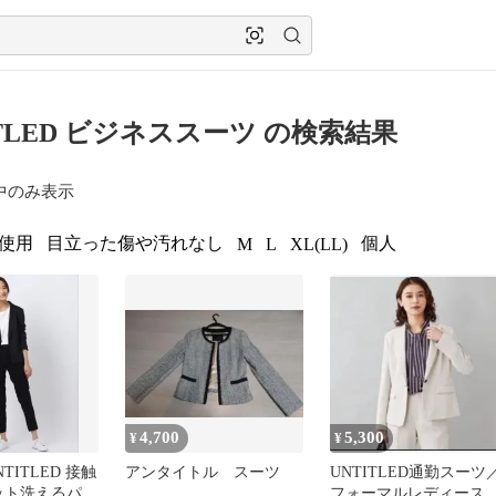
ITLED ビジネススーツ の検索結果
中のみ表示
使用
目立った傷や汚れなし
個人
M
L
XL(LL)
4,700
5,300
¥
¥
TITLED 接触
アンタイトル スーツ
UNTITLED通勤スーツ
ット洗えるパン
フォーマルレディース 