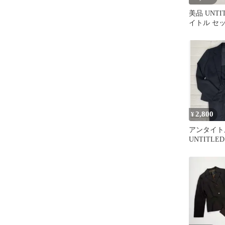
美品 UNTI
イトル セ
ツ パンツ
2,800
¥
アンタイ
UNTITL
スーツ 
ブラック