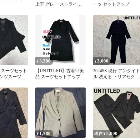
上下 グレー ストライ
ーツ セットアップ
プ 美品 夏に最適
3,388
3,000
¥
¥
ED スーツセット
【UNTITLED】古着♡美
2024SS 現行 アンタイト
パンツスーツ
品 スーツセットアップ
ル 洗える トリアセクロ
ラック
黒 M 毛100％ 日本製
ス セットアップ 黒
1,780
5,000
¥
現在 ¥