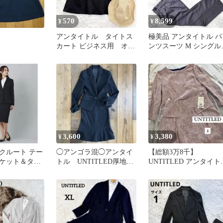
570
8,599
¥
¥
アンタイトル タイトス
極美品 アンタイトル パ
カート ビジネス用 オフ
ンツスーツ M シングル
ィス 通勤 黒 ブラッ
ハイウエスト ワイドパ
ク 1
ツ
3,600
3,380
¥
¥
クルート テー
◯アンゴラ混◯アンタイ
【総額3万8千】
ケット＆タイ
トル UNTITLED厚地な
UNTITLED アンタイト
S アンタイト
レディーススーツ ワー
ル 上下セットアップ
ルド