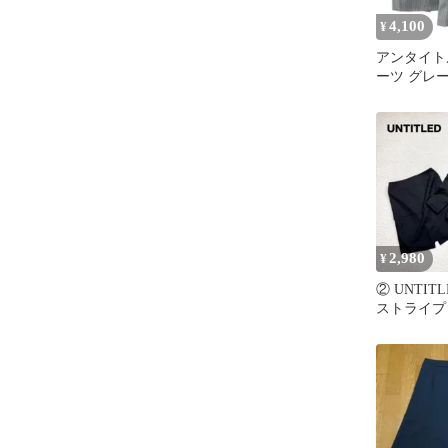
4,100
¥
アンタイト
ーツ グレー
エステル 1 C
2,980
¥
② UNTIT
ストライプ
スーツ 黒 