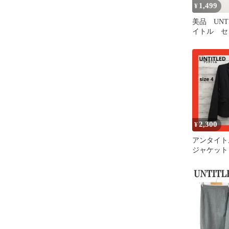
1,499
¥
美品 UNT
イトル 
スーツ ジ
カート
2,300
¥
アンタイト
ジャケット
サイズ4 