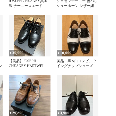
JOSEPH CHEANEY英国
ジョセフチーニー 靴べら
製 チーニースエード タ
シューホーン レザー紐
ッセルローファー保存袋
全長約37.5cm 幅約4.5cm
付
付属品なし JOSEPH
CHEANEY 現状品
6442770
35,000
10,000
¥
¥
【美品】JOSEPH
美品、黒✕白コンビ、ウ
ン
CHEANEY HARTWELL
イングチップシューズ、
チーニー 定価約10万
イングランド製26cm
29,800
3,900
¥
¥