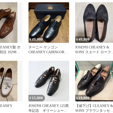
49,900
49,800
¥
¥
HEANEY製 ポ
チーニー ケンゴン
JOSEPH CHEANEY &
注 10298ラ
CHEANEY CAIRNGORM
SONS スエード ローフ
8F ブラック
ー
15,800
19,800
¥
¥
HEANEY
JOSEPH CHEANEY 125周
【値下げ】CLEANEY &
年記念 ギリーシュー
SONS ブラウンタッセ