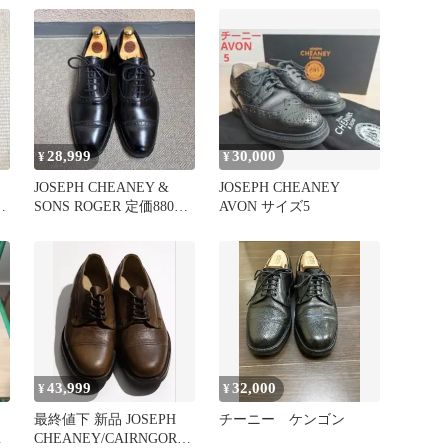
28,999
30,000
¥
¥
JOSEPH CHEANEY &
JOSEPH CHEANEY
ァ
SONS ROGER 定価88000
AVON サイズ5
円
43,999
32,000
¥
¥
最終値下 新品 JOSEPH
チーニー ケンゴン
ル
CHEANEY/CAIRNGORM