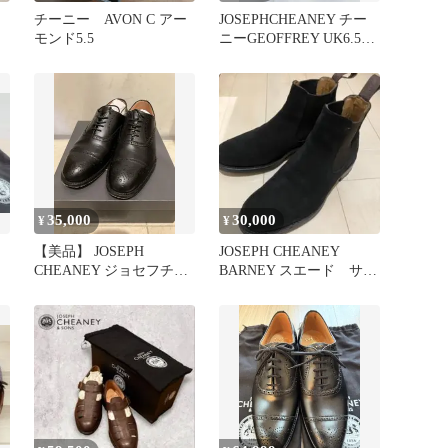
チーニー AVON C アー
JOSEPHCHEANEY チー
モンド5.5
ニーGEOFFREY UK6.5E
ウィズ6184
35,000
30,000
¥
¥
【美品】 JOSEPH
JOSEPH CHEANEY
CHEANEY ジョセフチー
BARNEY スエード サイ
ニー ウィルフレッド 革
ドゴアブーツ ブラック
靴