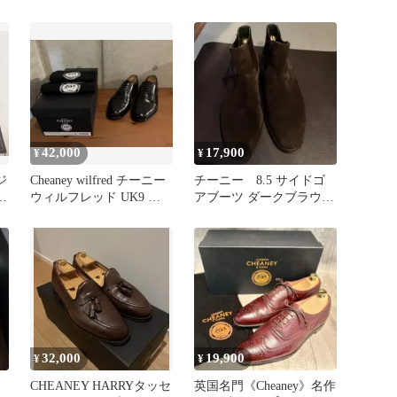
2Cシューズ
42,000
17,900
¥
¥
ジ
Cheaney wilfred チーニー
チーニー 8.5 サイドゴ
ィ
ウィルフレッド UK9 イ
アブーツ ダークブラウン
ギリス製
スエード
32,000
19,900
¥
¥
CHEANEY HARRYタッセ
英国名門《Cheaney》名作