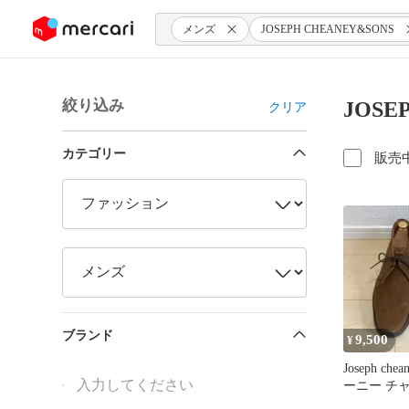
ンツにスキップ
メンズ
JOSEPH CHEANEY&SONS
絞り込み
JOSE
クリア
カテゴリー
販売
ブランド
9,500
¥
Joseph chea
ーニー チ