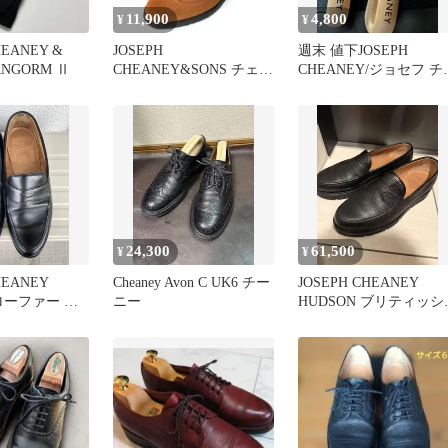
11,900
4,800
¥
¥
HEANEY &
JOSEPH
週末 値下JOSEPH
RNGORM Ⅱ
CHEANEY&SONS チェル
CHEANEY/ジョセフ チ
シーブーツ スウェード
ニーシューズキーパー 
サイドゴア
24,300
61,500
¥
¥
HEANEY
Cheaney Avon C UK6 チー
JOSEPH CHEANEY
 ローファー ブ
ニー
HUDSON ブリティッシ
メイド別注