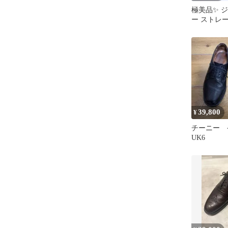
極美品✨ 
ー ストレ
3888ラスト
39,800
¥
チーニー 
UK6