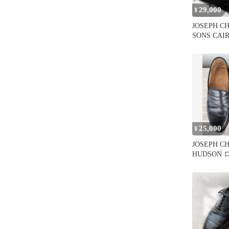
29,000
¥
JOSEPH C
SONS CAI
25,000
¥
JOSEPH C
HUDSON
ラック 6