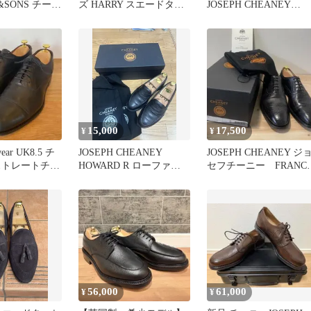
&SONS チーニ
ズ HARRY スエードタッ
JOSEPH CHEANEY
ICK
セルローファー 6.5
ALFRED R 7.5
15,000
17,500
¥
¥
wear UK8.5 チ
JOSEPH CHEANEY
JOSEPH CHEANEY ジ
ストレートチッ
HOWARD R ローファー
セフチーニー FRANCI
ク
ブラック 6
フランシス
56,000
61,000
¥
¥