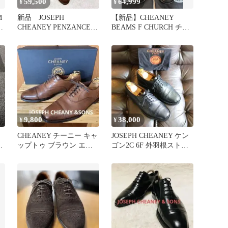
59,500
64,999
¥
¥
M
新品 JOSEPH
【新品】CHEANEY
ニ
CHEANEY PENZANCE 2
BEAMS F CHURCH チャ
グルカサンダル 6.5
ーチ 西口修平
9,800
38,000
¥
¥
ン
CHEANEY チーニー キャ
JOSEPH CHEANEY ケン
モ
ップトゥ ブラウン エデ
ゴン2C 6F 外羽根ストレ
ィフィス別注
ートチップ