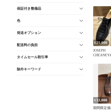
保証付き整備品
色
発送オプション
25,000
¥
配送料の負担
JOSEPH
CHEANEY
タイムセール割引率
ー WILFRED
除外キーワード
32,000
¥
期間限定価格