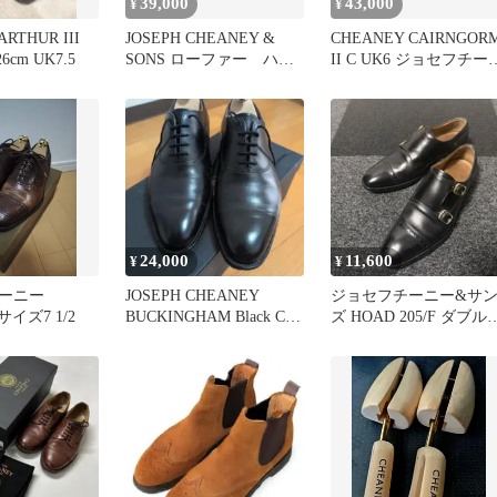
39,000
43,000
¥
¥
RTHUR III
JOSEPH CHEANEY &
CHEANEY CAIRNGOR
cm UK7.5
SONS ローファー ハド
II C UK6 ジョセフチー
ソン
ー ケンゴン
24,000
11,600
¥
¥
チーニー
JOSEPH CHEANEY
ジョセフチーニー&サ
サイズ7 1/2
BUCKINGHAM Black Calf
ズ HOAD 205/F ダブル
7F
ンク ストレートチップ