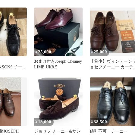
ズ 6 英国製
ローファー サイズ8
25,000
25,000
¥
¥
おまけ付きJoseph Cheaney
【希少】ヴィンテージ 
&SONS チーニ
LIME UK8.5
ョセフチーニー カーデ
 5.5F
ガン バーガンディ 7.0F
18,000
38,500
¥
¥
JOSEPH
ジョセフ チーニー&サン
値引不可 チーニー