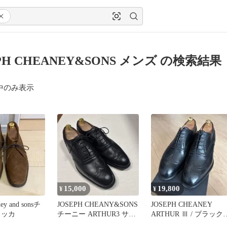
PH CHEANEY&SONS メンズ の検索結果
中のみ表示
15,000
19,800
¥
¥
ney and sonsチ
JOSEPH CHEANY&SONS
JOSEPH CHEANEY
ャッカ
チーニー ARTHUR3 サイ
ARTHUR Ⅲ / ブラック
ズ9
UK7.5