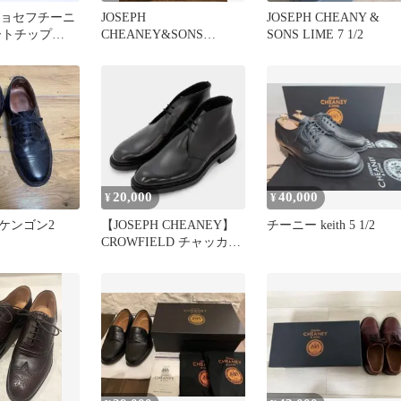
ジョセフチーニ
JOSEPH
JOSEPH CHEANY &
ートチップ
CHEANEY&SONS
SONS LIME 7 1/2
 UK7 黒
LOATLAND セミブロー
グシューズ
20,000
40,000
¥
¥
ケンゴン2
【JOSEPH CHEANEY】
チーニー keith 5 1/2
CROWFIELD チャッカブ
ーツ UK8