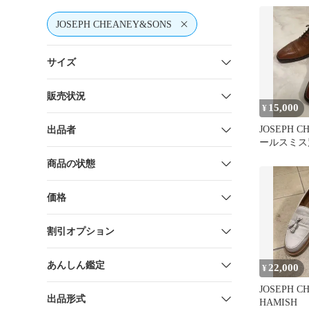
JOSEPH CHEANEY&SONS
サイズ
販売状況
15,000
¥
JOSEPH C
出品者
ールスミス別
スト 7.5F
商品の状態
価格
割引オプション
あんしん鑑定
22,000
¥
JOSEPH C
出品形式
HAMISH