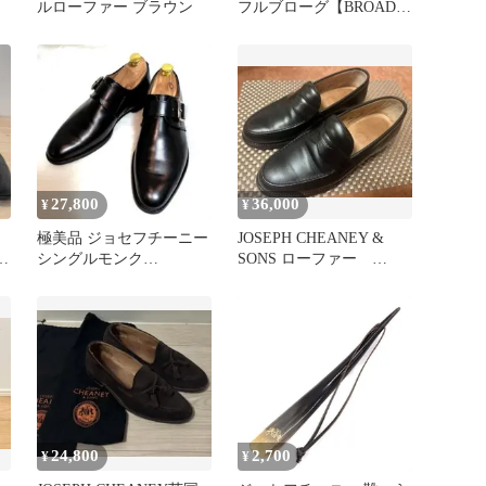
ルローファー ブラウン
フルブローグ【BROAD
II】7F
27,800
36,000
¥
¥
ョ
極美品 ジョセフチーニー
JOSEPH CHEANEY &
S
シングルモンク
SONS ローファー
MOORGATE 革靴 黒
HUDSONハドソン
UK6.5
24,800
2,700
¥
¥