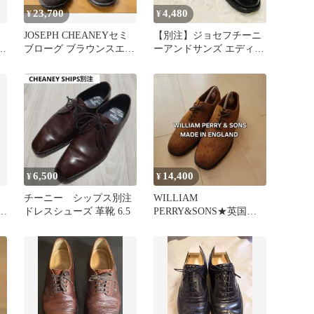
23,700
4,480
¥
¥
JOSEPH CHEANEYセミ
【別注】ジョセフチーニ
ー
ブローグ ブラウンスエー
ーアンドサンズ エディフ
S
ド UK6.5F 箱付
ィス ビジネスシュー
ズ 25cm
6,500
14,400
¥
¥
チーニー シップス別注
WILLIAM
ュ
ドレスシューズ 革靴 6.5
PERRY&SONS★英国製
フルブローグ シューズ
ウイング