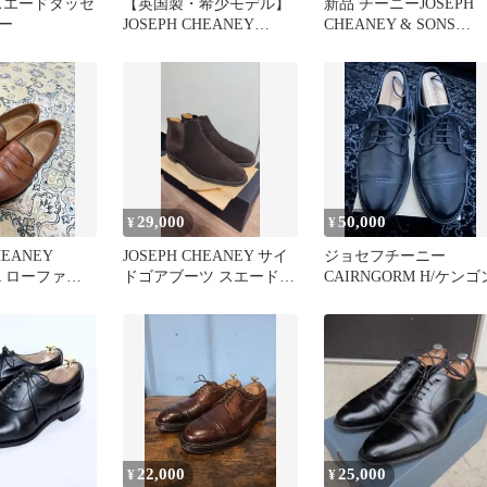
 スエードタッセ
【英国製・希少モデル】
新品 チーニーJOSEPH
ー
JOSEPH CHEANEY
CHEANEY & SONS
CLIFTON 7.5F
KEITH
29,000
50,000
¥
¥
HEANEY
JOSEPH CHEANEY サイ
ジョセフチーニー
 R ローファー
ドゴアブーツ スエード
CAIRNGORM H/ケンゴ
ブラウン
22,000
25,000
¥
¥