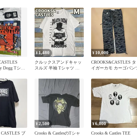
最終お値下げ
1,480
10,000
¥
¥
CASTLES
クルックスアンドキャッ
CROOKS&CASTLES タ
gy Dogg Tシャ
スルズ 半袖 Tシャツ ホ
イガーカモ カーゴパン
ワイト デスロウ 古着
【え739
2,500
6,000
¥
¥
 CASTLES ブ
Crooks & CastlesのTシャ
Crooks & Castles TEE