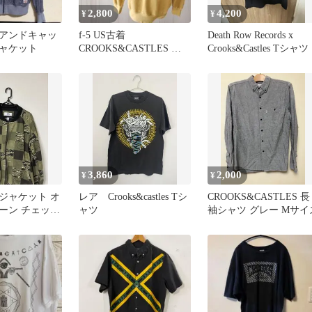
2,800
4,200
¥
¥
アンドキャッ
f-5 US古着
Death Row Records x
ャケット
CROOKS&CASTLES ク
Crooks&Castles Tシャツ
ルックスアンドキャッス
ルズ
3,860
2,000
¥
¥
ジャケット オ
レア Crooks&castles Tシ
CROOKS&CASTLES 長
ーン チェック
ャツ
袖シャツ グレー Mサイ