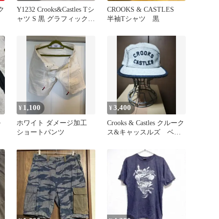
ク
Y1232 Crooks&Castles Tシ
CROOKS & CASTLES
ズ
ャツ S 黒 グラフィックプ
半袖Tシャツ 黒
ツ
リントT クルックスアン
ドキャッスルズ 古着卸
アメリカ仕入
1,100
3,400
¥
¥
ル
ホワイト ダメージ加工
Crooks & Castles クルーク
ショートパンツ
ス&キャッスルズ ベー
スボールキャップ