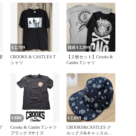
ーカモ
2,799
2,999
¥
現在 ¥
ト帽
CROOKS & CASTLES T
【２枚セット】Crooks &
シャツ
Castles Tシャツ
800
2,699
¥
¥
ップ
Crooks & Castles Tシャツ
CROOKS&CASTLES ク
ブラック Sサイズ
ルックス&キャッスルズ