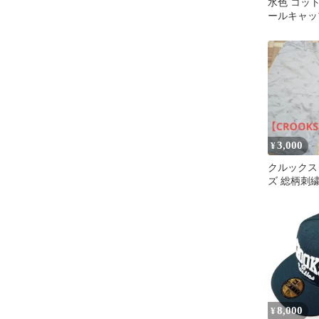
水色 コッ
ールキャッ
3,000
¥
クルックス
ズ 総柄刺
ンツ ベージ
プホップ
8,000
¥