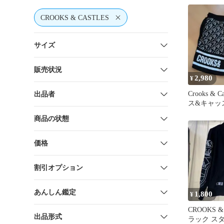
CROOKS & CASTLES
サイズ
販売状況
2,980
¥
Crooks & 
出品者
ス&キャッ
ートパンツ
商品の状態
価格
割引オプション
あんしん鑑定
1,800
¥
CROOKS &
出品形式
ラック ス