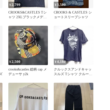
2,799
3,500
¥
¥
CROOKS&CASTLES Tシ
CROOKS & CASTLES シ
ャツ 2XLブラックメデュ
ョートスリーブシャツ
ーサ蛇 ビッグサイズ
2,500
4,180
¥
¥
crooks&castles 総柄 cap メ
クルックスアンドキャッ
ズ
デューサ y2k
スルズ Tシャツ クルーネ
ック 半袖 プリント M 墨
黒