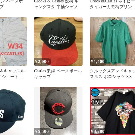
トン ベースボ
Crooks & Castles 総柄 ギ
Crooks&Castles ネイビー
プ
ャングスタ 半袖シャツ L
タイガーカモ柄プリン
サイズ
L スウェット
2,000
1,400
¥
¥
＆キャッスル
Castles 刺繍 ベースボール
クルックスアンドキャ
繍 ショートパ
キャップ
スルズ ポロシャツ XXL
ュW34❗ヒッ
グリーン ワンポイント
刺繍
5,500
3,780
¥
¥