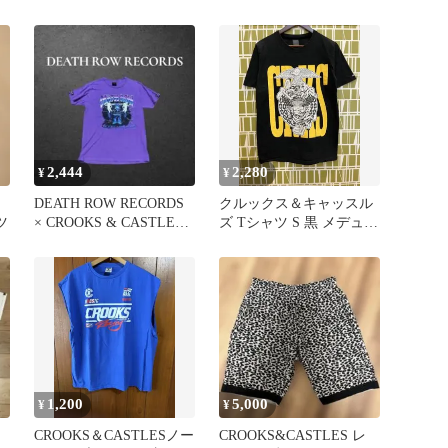
ペイズリー柄 キャップ
2,444
2,280
¥
¥
DEATH ROW RECORDS
クルックス＆キャッスル
ツ
× CROOKS & CASTLEST
ズ Tシャツ S 黒 メデュー
シャツ
サ 2010年代 ストリート
1,200
5,000
¥
¥
CROOKS＆CASTLESノー
CROOKS&CASTLES レ