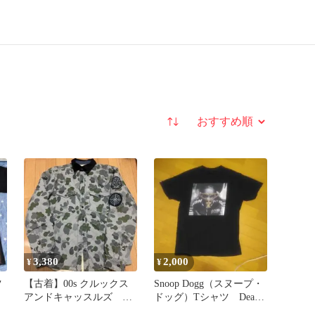
並び替え
3,380
2,000
¥
¥
ツ
【古着】00s クルックス
Snoop Dogg（スヌープ・
アンドキャッスルズ ジ
ドッグ）Tシャツ Death
ャケット ダックハンタ
Row