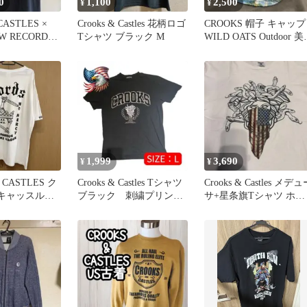
0
1,100
2,500
¥
¥
ASTLES ×
Crooks & Castles 花柄ロゴ
CROOKS 帽子 キャップ
W RECORDS
Tシャツ ブラック M
WILD OATS Outdoor 
館
1,999
3,690
¥
¥
 CASTLES ク
Crooks & Castles Tシャツ
Crooks & Castles メデ
キャッスルズ
ブラック 刺繍プリン
サ+星条旗Tシャツ ホワ
Ｌサイズ
ト Lサイズ
イト L