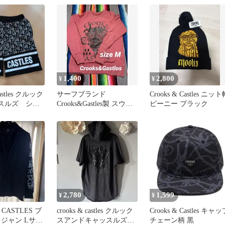
1,400
2,800
¥
¥
Castles クルック
サーフブランド
Crooks & Castles ニッ
スルズ ショ
Crooks&Gastles製 スウェ
ビーニー ブラック
ット size M
2,780
1,599
¥
¥
 CASTLES ブ
crooks & castles クルック
Crooks & Castles キャ
タジャン Lサイ
スアンドキャッスルズ
チェーン柄 黒