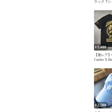
ラック Tシ
5,480
¥
【激レア】Cr
Castles X B
DeathRow
2,500
¥