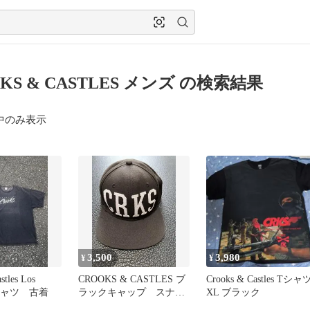
KS & CASTLES メンズ の検索結果
中のみ表示
3,500
3,980
¥
¥
stles Los
CROOKS & CASTLES ブ
Crooks & Castles Tシャ
 Tシャツ 古着
ラックキャップ スナッ
XL ブラック
プバック