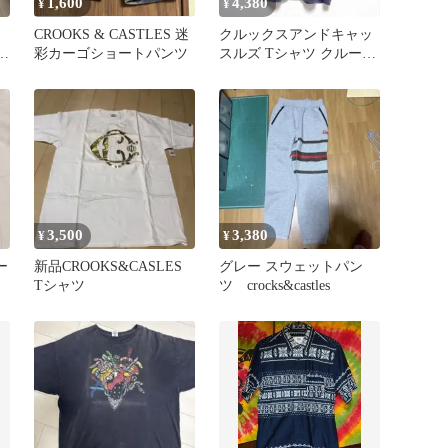
1,600
4,380
¥
¥
CROOKS & CASTLES 迷
クルックスアンドキャッ
美術
彩カーゴショートパンツ
スルズ Tシャツ クルーネ
ック 半袖 プリント M 墨
黒
3,500
3,380
¥
¥
ュー
新品CROOKS&CASLES
グレー スウェットパン
Tシャツ
ツ crocks&castles