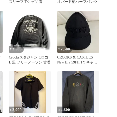
スリーブ Tシャツ 青
オパード柄ハーフパンツ
3,500
2,500
¥
¥
ツ
Crooksスタジャン Cロゴ
CROOKS & CASTLES
L 黒 フリーメーソン 古着
New Era 59FIFTY キャッ
プ
2,900
4,600
¥
¥