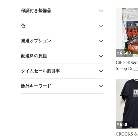
ズ
保証付き整備品
色
発送オプション
6,600
¥
配送料の負担
CROOKS&
Snoop Dog
タイムセール割引率
ツ 2XL
除外キーワード
680
¥
CROOKS &