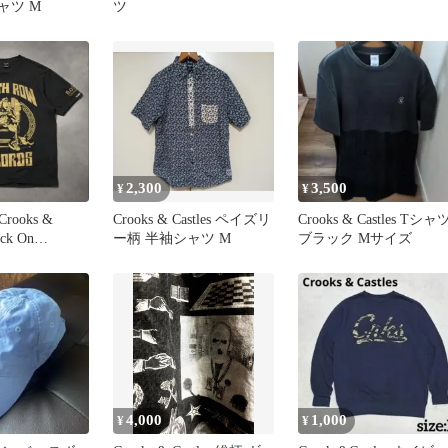
ャツ M
ツ
2,300
3,500
¥
¥
ooks &
Crooks & Castles ペイズリ
Crooks & Castles Tシャ
ack On
ー柄 半袖シャツ M
ブラック Mサイズ
4,000
1,000
¥
¥