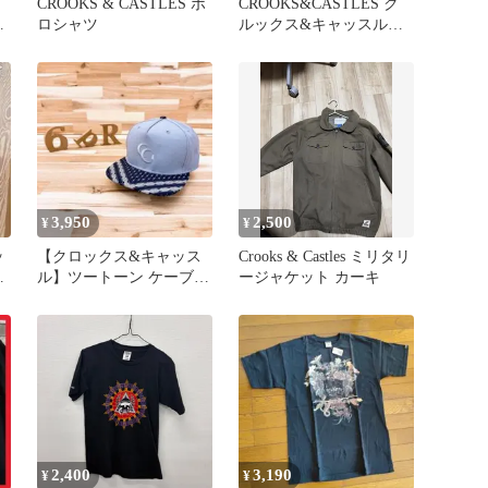
CROOKS & CASTLES ポ
CROOKS&CASTLES ク
ト
ロシャツ
ルックス&キャッスルズ
スウェット XL
3,950
2,500
¥
¥
ッ
【クロックス&キャッス
Crooks & Castles ミリタリ
ル】ツートーン ケーブル
ージャケット カーキ
柄アート 刺繍ロゴ キャ
ップ 青
2,400
3,190
¥
¥