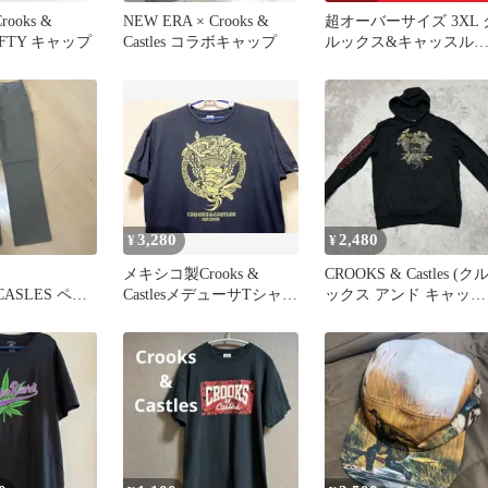
Crooks &
NEW ERA × Crooks &
超オーバーサイズ 3XL 
9FIFTY キャップ
Castles コラボキャップ
ルックス&キャッスル
デザイン Tシャツtシャ
3,280
2,480
¥
¥
メキシコ製Crooks &
CROOKS & Castles (ク
CASLES ペイ
CastlesメデューサTシャツ
ックス アンド キャッス
ツ
2XL古着Y2K蛇
ルズ) パーカー