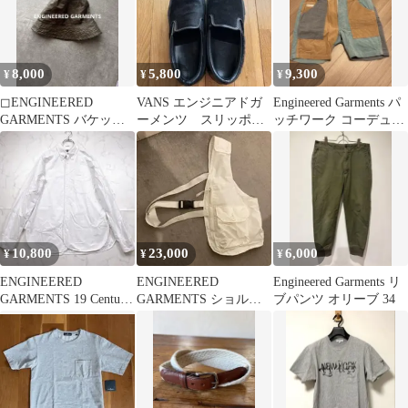
8,000
5,800
9,300
¥
¥
¥
◻︎ENGINEERED
VANS エンジニアドガ
Engineered Garments パ
GARMENTS バケット
ーメンツ スリッポン
ッチワーク コーデュロ
ハット
ブラック ハラコ レザー
イ ショーツ S
10,800
23,000
6,000
¥
¥
¥
ENGINEERED
ENGINEERED
Engineered Garments リ
GARMENTS 19 Century
GARMENTS ショルダ
ブパンツ オリーブ 34
BD Shirt
ーベスト ホワイト