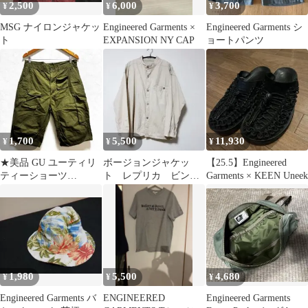
2,500
6,000
3,700
¥
¥
¥
MSG ナイロンジャケッ
Engineered Garments ×
Engineered Garments シ
ト
EXPANSION NY CAP
ョートパンツ
1,700
5,500
11,930
¥
¥
¥
★美品 GU ユーティリ
ボージョンジャケッ
【25.5】Engineered
ティーショーツ
ト レプリカ ビンテ
Garments × KEEN Uneek
ENGINEERED
ージボタンリメイク
GARMENTS
フランス軍
1,980
5,500
4,680
¥
¥
¥
Engineered Garments バ
ENGINEERED
Engineered Garments