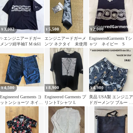
3,002
5,500
2,000
¥
¥
¥
✨エンジニアードガー
エンジニアードガーメ
EngineeredGarments Tシ
メンツ紺半袖T M tk61
ンツ ネクタイ 未使用
ャツ ネイビー S
4,500
8,900
4,980
¥
¥
¥
Engineered Garments コ
Engineered Garments プ
美品 USA製 エンジニア
ットンショーツ ネイビ
リントTシャツ L
ドガーメンツ ブルー イ
ー M お値下げ
ルカ ショートパンツ
XS