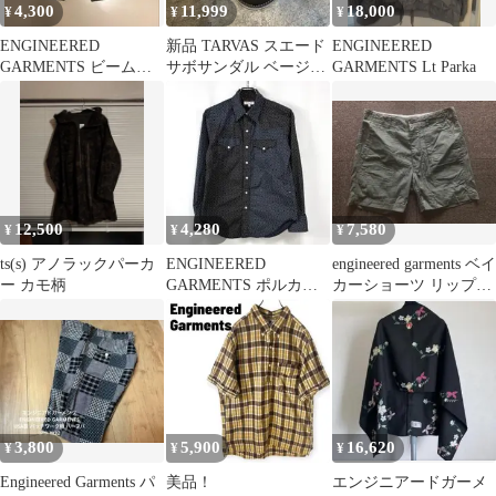
4,300
11,999
18,000
¥
¥
¥
ENGINEERED
新品 TARVAS スエード
ENGINEERED
GARMENTS ビームス
サボサンダル ベージュ
GARMENTS Lt Parka
プラス
ダーバス
12,500
4,280
7,580
¥
¥
¥
ts(s) アノラックパーカ
ENGINEERED
engineered garments ベイ
ー カモ柄
GARMENTS ポルカド
カーショーツ リップス
ット柄 ウエスタンシャ
トップ 米国製
ツ XS
3,800
5,900
16,620
¥
¥
¥
Engineered Garments パ
美品！
エンジニアードガーメ