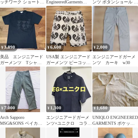
ッチワーク ショートパ
EngineeredGarments
ンツ ボタンショール 花
ンツ 32
POPOVERBDSHIRT/XX
柄刺繍 ネペンテス ニー
L
ドルズ
3,890
6,600
2,000
¥
¥
¥
美品 エンジニアード
USA製 エンジニアード
エンジニアードガーメ
ガーメンツ Tシャ
ガーメンツ ピーコック
ンツ カーキ w30
ツ xxs ユニセック
柄 ショーツ
ス カナダ製
7,000
1,300
1,680
¥
¥
¥
Arch Sapporo
エンジニアードガーメ
UNIQLO ENGINEERED
MSG&SONS ベイカー
ンツ×ユニクロ コラボ
GARMENTS ポケット
パンツ
ポロシャツ
スキッパーポロ