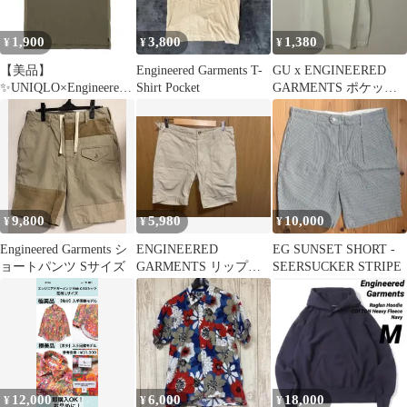
1,900
3,800
1,380
¥
¥
¥
【美品】
Engineered Garments T-
GU x ENGINEERED
✨UNIQLO×Engineered
Shirt Pocket
GARMENTS ポケットT
Garments ポロシャツ S
シャツ ホワイト S
9,800
5,980
10,000
¥
¥
¥
Engineered Garments シ
ENGINEERED
EG SUNSET SHORT -
ョートパンツ Sサイズ
GARMENTS リップス
SEERSUCKER STRIPE
トップファティーグシ
ョーツXS
12,000
6,000
18,000
¥
¥
¥