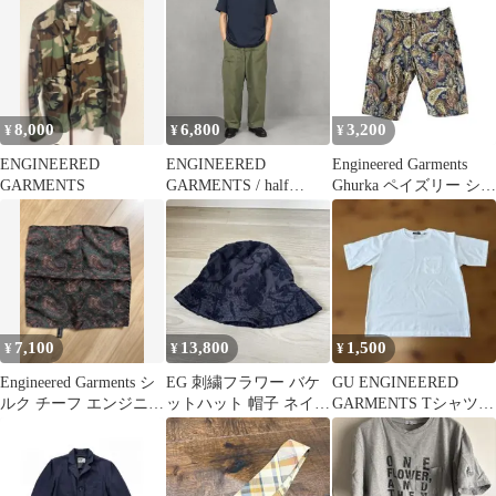
グショーツ S
8,000
6,800
3,200
¥
¥
¥
ENGINEERED
ENGINEERED
Engineered Garments
GARMENTS
GARMENTS / half
Ghurka ペイズリー ショ
sleeve T shirt
ーツ
7,100
13,800
1,500
¥
¥
¥
Engineered Garments シ
EG 刺繍フラワー バケ
GU ENGINEERED
ルク チーフ エンジニア
ットハット 帽子 ネイビ
GARMENTS Tシャツ
ドガーメンツ
ー 総柄 M USA製
白 XL 試着水洗済