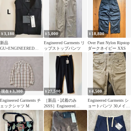
3,180
5,000
18,800
¥
¥
¥
新品
Engineered Garments リ
Over Pant Nylon Ripstop
GU×ENGINEERED
ップストップパンツ
ダークネイビー XXS
GARMENTS キューバ
シャツ（5分袖） 黒
3,300
27,500
4,500
現在 ¥
¥
¥
Engineered Garments チ
［新品・試着のみ
Engineered Garments シ
ェックシャツ M
26SS］Engineered
ョートパンツ 30メイド
Garments Pant
インUSA