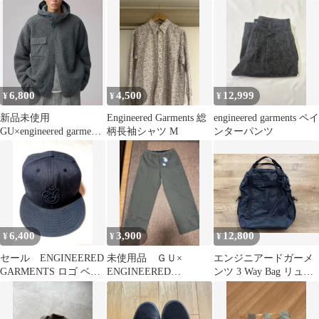
ンツ
ショーツ XS(M相当) 美
バックベスト
品
6,800
4,500
12,999
¥
¥
¥
新品未使用
Engineered Garments 総
engineered garments ペイ
GU×engineered garments
柄長袖シャツ M
ンターパンツ
フリースパーカXLGray
6,400
3,900
12,800
¥
¥
¥
セール ENGINEERED
未使用品 ＧＵ×
エンジニアードガーメ
GARMENTS ロゴ ベー
ENGINEERED
ンツ 3 Way Bag リュッ
スボールキャップ
GARMENTS スエット
ク バック
パンツ L