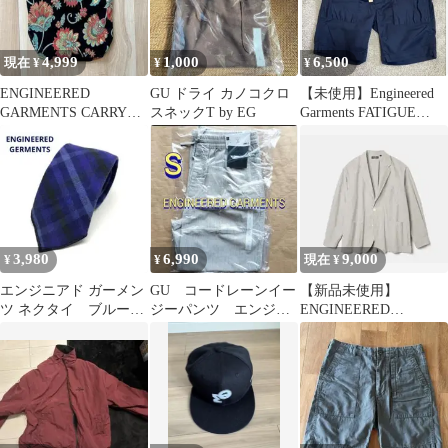
4,999
1,000
6,500
現在 ¥
¥
¥
ENGINEERED
GU ドライ カノコクロ
【未使用】Engineered
GARMENTS CARRY
スネックT by EG
Garments FATIGUE
ALL TOTE
SHORT
3,980
6,990
9,000
¥
¥
現在 ¥
エンジニアド ガーメン
GU コードレーンイー
【新品未使用】
ツ ネクタイ ブルー
ジーパンツ エンジニ
ENGINEERED
チェック柄 アメリカ
アドガーメンツ ライ
GARMENTS GU セット
製 綿100％
トグレー S
アップ/Ｌ