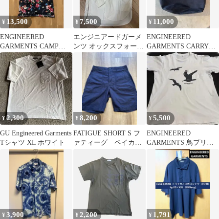
13,500
7,500
11,000
¥
¥
¥
ENGINEERED
エンジニアードガーメ
ENGINEERED
GARMENTS CAMP
ンツ オックスフォード
GARMENTS CARRY
SHIRTS ALOHA M
白ボタンダウン グラン
ALL TOTE
パ
2,300
8,200
5,500
¥
¥
¥
GU Engineered Garments
FATIGUE SHORT S フ
ENGINEERED
Tシャツ XL ホワイト
ァティーグ ベイカ
GARMENTS 鳥プリン
ー ショーツ ennoy
ト ポケットTシャツ
3,900
2,200
1,791
¥
¥
¥