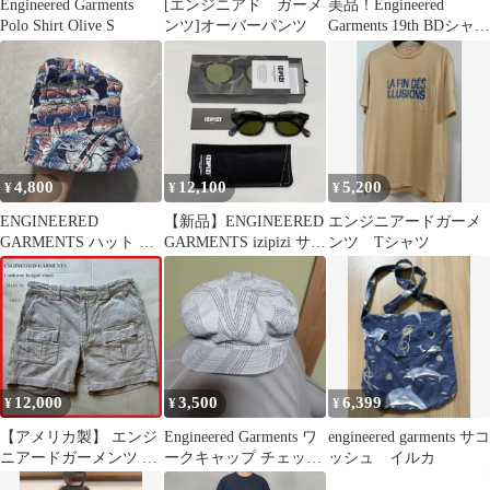
Engineered Garments
[エンジニアド ガーメ
美品！Engineered
Polo Shirt Olive S
ンツ]オーバーパンツ
Garments 19th BDシャツ
カーキM
4,800
12,100
5,200
¥
¥
¥
ENGINEERED
【新品】ENGINEERED
エンジニアードガーメ
GARMENTS ハット M
GARMENTS izipizi サン
ンツ Tシャツ
サイズ アメリカ製
グラス
12,000
3,500
6,399
¥
¥
¥
【アメリカ製】 エンジ
Engineered Garments ワ
engineered garments サコ
ニアードガーメンツ コ
ークキャップ チェック
ッシュ イルカ
ーデュロイファティー
柄