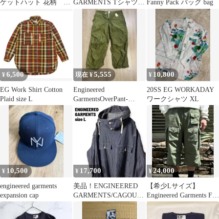
ケットハット 花柄 フ
GARMENTS Tシャツ
Fanny Pack バッグ bag
リークスストア
グレー
6,500
5,555
10,800
¥
現在 ¥
¥
EG Work Shirt Cotton
Engineered
20SS EG WORKADAY
Plaid size L
GarmentsOverPant-
ワークシャツ XL
MicroRipstop
10,500
17,700
24,000
¥
¥
¥
engineered garments
美品！ENGINEERED
【希少Lサイズ】
expansion cap
GARMENTS/CAGOULE
Engineered Garments FA
SHIRT/L
Shorts