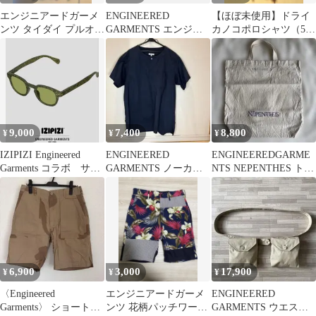
エンジニアードガーメ
ENGINEERED
【ほぼ未使用】ドライ
ンツ タイダイ プルオー
GARMENTS エンジニ
カノコポロシャツ（5分
バーシャツ S
アードガーメンツ プリ
袖） by EG
ント ポケット Tシャツ
半袖 サイズM カーキ
9,000
7,400
8,800
¥
¥
¥
IZIPIZI Engineered
ENGINEERED
ENGINEEREDGARME
Garments コラボ サン
GARMENTS ノーカラ
NTS NEPENTHES トー
グラス 新品
ー プルオーバーシャツ
トバッグ
L 紺
6,900
3,000
17,900
¥
¥
¥
〈Engineered
エンジニアードガーメ
ENGINEERED
Garments〉 ショートパ
ンツ 花柄パッチワーク
GARMENTS ウエスト