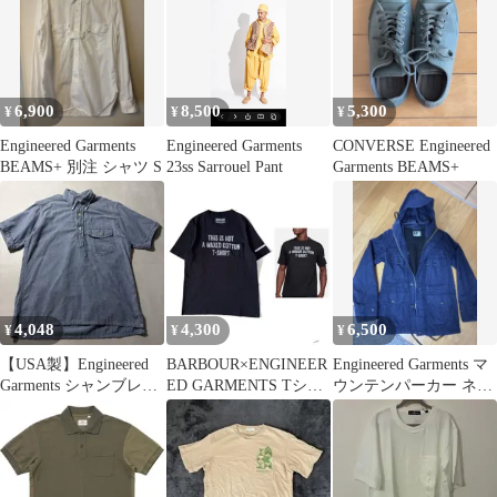
6,900
8,500
5,300
¥
¥
¥
Engineered Garments
Engineered Garments
CONVERSE Engineered
BEAMS+ 別注 シャツ S
23ss Sarrouel Pant
Garments BEAMS+
4,048
4,300
6,500
¥
¥
¥
【USA製】Engineered
BARBOUR×ENGINEER
Engineered Garments マ
Garments シャンブレー
ED GARMENTS Tシャ
ウンテンパーカー ネイ
シャツ S
ツ ジャケット S
ビー XS