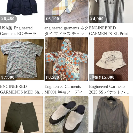
8,480
6,100
4,900
¥
¥
¥
USA製 Engineered
engineered garments ネク
ENGINEERED
Garments EG テーラー
タイ マドラス チェック
GARMENTS XL Printed
ドジャケット
春夏
Cross T
7,000
8,500
15,000
¥
¥
現在 ¥
ENGINEERED
Engineered Garments
Engineered Garments
GARMENTS MED Shirt
MP091 半袖フーディ
2025 SS バケットハッ
M
ト