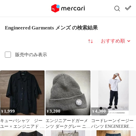
Engineered Garments メンズ の検索結果
並び替え
販売中のみ表示
1,999
3,200
4,300
¥
¥
¥
キューバシャツ ジー
エンジニアードガーメ
コードレーンイージー
ユー × エンジニアド ガ
ンツ ダークグレー ニッ
パンツ ENGINEERED
ーメンツ
ト帽
GARMENTS XS