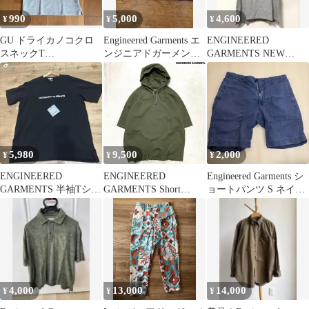
990
5,000
4,600
¥
¥
¥
GU ドライカノコクロ
Engineered Garments エ
ENGINEERED
スネックT
ンジニアドガーメンツ
GARMENTS NEW
ENGINEERED
メッシュベルト
YORK Tシャツ S
GARMENTS
5,980
9,500
2,000
¥
¥
¥
ENGINEERED
ENGINEERED
Engineered Garments シ
GARMENTS 半袖Tシャ
GARMENTS Short
ョートパンツ S ネイビ
ツ
Sleeve Hoody-Diamond
ー
Poly Knit パーカー フー
ディー チンストラップ
ドローコード オーバー
サイズ 半袖 Sサイズ カ
ーキグリーン オリーブ
緑系 エンジニアードガ
4,000
13,000
14,000
¥
¥
¥
ーメンツ