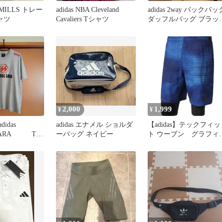
S MILLS トレー
adidas NBA Cleveland
adidas 2way バックパッ
ャツ
Cavaliers Tシャツ
ダッフルバッグ ブラッ
②
2,000
1,999
¥
¥
didas
adidas エナメル ショルダ
【adidas】テックフィッ
 SARA Tシ
ーバッグ ネイビー
ト ウーブン グラフィ
ク2in1ショーツ メン