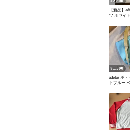
2,800
¥
【新品】adi
ツ ホワイト
乾素材
1,500
¥
adidas 
トブルー 