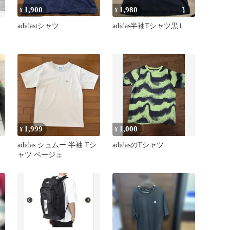
1,900
1,980
¥
¥
adidastシャツ
adidas半袖Tシャツ黒Ｌ
1,999
1,000
¥
¥
ッ
adidas シュムー 半袖 Tシ
adidasのTシャツ
ャツ ベージュ