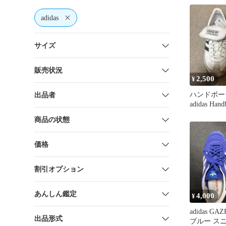
adidas
サイズ
販売状況
2,500
¥
ハンドボー
出品者
adidas Hand
ニーカー
商品の状態
価格
割引オプション
あんしん鑑定
4,000
¥
adidas GA
出品形式
ブルー ス