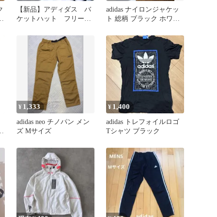
ク
【新品】アディダス バ
adidas ナイロンジャケッ
ク
ケットハット フリーサ
ト 総柄 ブラック ホワイ
イズ CLIMACOOL
ト
OSFA
1,333
1,400
¥
¥
adidas neo チノパン メン
adidas トレフォイルロゴ
ッ
ズ Mサイズ
Tシャツ ブラック
ズ