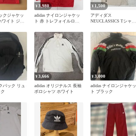
3,980
1,500
¥
¥
トラックジャケッ
adidas ナイロンジャケッ
アディダス
ホワイト ジャ
ト 赤 トレフォイルロ
NEUCLASSICS Tシャツ
ゴ アディダス
オフホワイト L HM1874
3,666
3,000
¥
¥
バックパック リュ
adidas オリジナルス 長袖
adidas ナイロンジャケ
ック
ポロシャツ ホワイト
ト ブラック