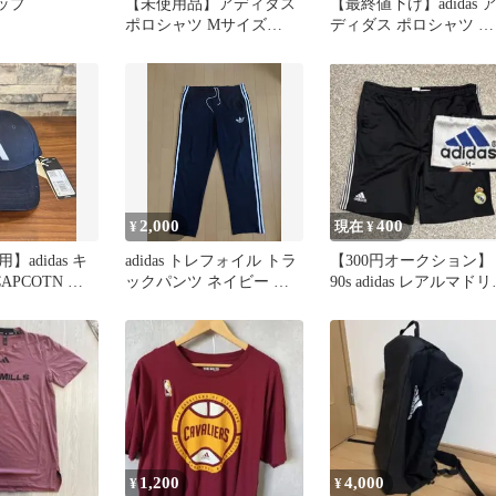
ャップ
【未使用品】アディダス
【最終値下げ】adidas 
ポロシャツ Mサイズ
ディダス ポロシャツ ブ
AEROREADY ホワイト
ラック L
半袖
2,000
400
¥
現在 ¥
adidas キ
adidas トレフォイル トラ
【300円オークション】
APCOTN ブ
ックパンツ ネイビー ジ
90s adidas レアルマド
ャージ
ド ハーフパンツ
1,200
4,000
¥
¥