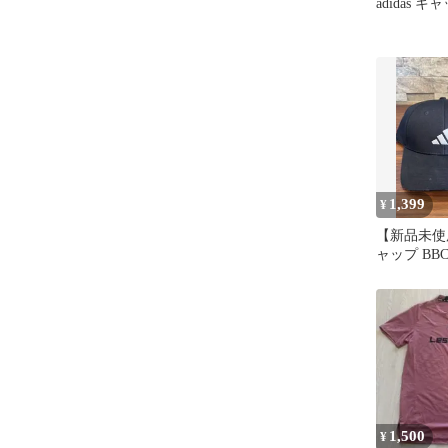
adidas キ
1,399
¥
【新品未使用】
ャップ BBC
ラック
1,500
¥