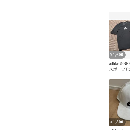
1,600
¥
adidas＆B
スポーツT
セックス）
1,800
¥