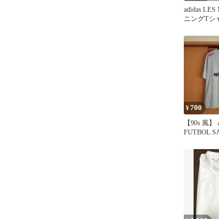
adidas LE
ニングTシ
700
¥
【90s 風】 a
FUTBOL
ャツ