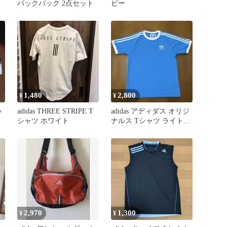
バックパック 2点セット
ビー
長
1,480
2,800
¥
¥
ッ
adidas THREE STRIPE T
adidas アディダス オリジ
シャツ ホワイト
ナルス Tシャツ ライトブ
ルー サイズXS
2,970
1,300
¥
¥