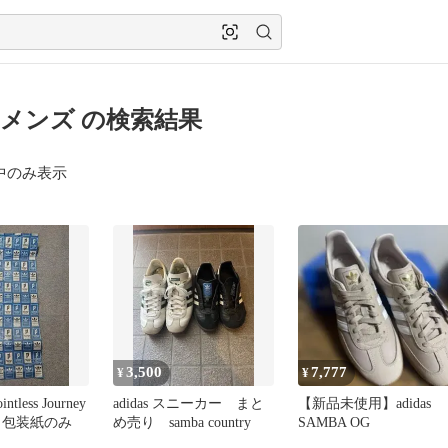
as メンズ の検索結果
中のみ表示
3,500
7,777
¥
¥
less Journey
adidas スニーカー まと
【新品未使用】adidas
 包装紙のみ
め売り samba country
SAMBA OG