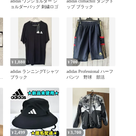
ア
adidas ワンショルダー シ
adidas climachill タンクト
ョルダーバッグ 刺繍ロゴ
ップ ブラック
1,880
700
¥
¥
adidas ランニングTシャツ
adidas Professional ハーフ
リー
ブラック
パンツ 野球 部活
2,499
3,700
¥
¥