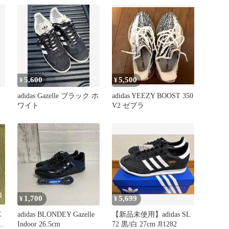
5,600
5,500
¥
¥
adidas Gazelle ブラック ホ
adidas YEEZY BOOST 350
ワイト
V2 ゼブラ
1,700
5,699
¥
¥
C
adidas BLONDEY Gazelle
【新品未使用】adidas SL
品
Indoor 26.5cm
72 黒/白 27cm JI1282