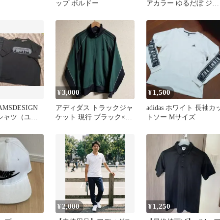
ップ ボルドー
アカラー ゆるだぼ ジャ
ージ ナイロン パンツ 
ズボン
3,000
1,500
¥
¥
EAMSDESIGN
アディダス トラックジャ
adidas ホワイト 長袖カ
シャツ（ユニ
ケット 現行 ブラック×グ
トソー Mサイズ
リーン 2XL XL相当
2,000
1,250
¥
¥