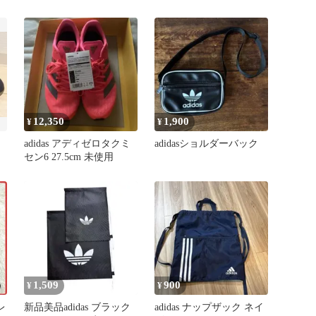
12,350
1,900
¥
¥
adidas アディゼロタクミ
adidasショルダーバック
セン6 27.5cm 未使用
1,509
900
¥
¥
レ
新品美品adidas ブラック
adidas ナップザック ネイ