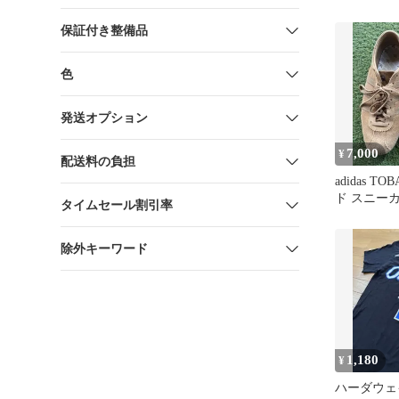
保証付き整備品
色
発送オプション
7,000
¥
配送料の負担
adidas T
ド スニー
タイムセール割引率
除外キーワード
1,180
¥
ハーダウェ