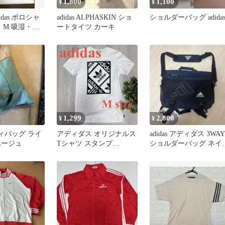
1,800
1,100
¥
¥
das ポロシャ
adidas ALPHASKIN ショ
ショルダーバッグ adida
 M 吸湿・速
ートタイツ カーキ
1,299
2,800
¥
¥
ボディバッグ ライ
アディダス オリジナルス
adidas アディダス 3WAY
ベージュ
Tシャツ スタンプ
ショルダーバッグ ネイ
CW2360 白 M
ー