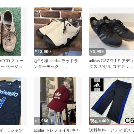
26.5cm
12,000
5,999
¥
¥
OBACCO スエー
な*う様 adidas ラッドラ
adidas GAZELLE アディ
カー ベージュ
ンダーモック
ダス ガゼル ゴアテック
RADLANDER MOC 27.
ス 28.0cm 黒
1,980
400
¥
現在 ¥
イ Tシャツ
adidas トレフォイル キャ
送料無料！アディダス 