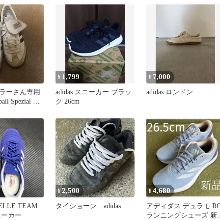
1,799
7,000
¥
¥
ラーさん専用
adidas スニーカー ブラッ
adidas ロンドン
ball Spezial ス
ク 26cm
2,500
4,680
¥
¥
ZELLE TEAM
タイショーン adidas
アディダス デュラモ R
ニーカー
ランニングシューズ 新