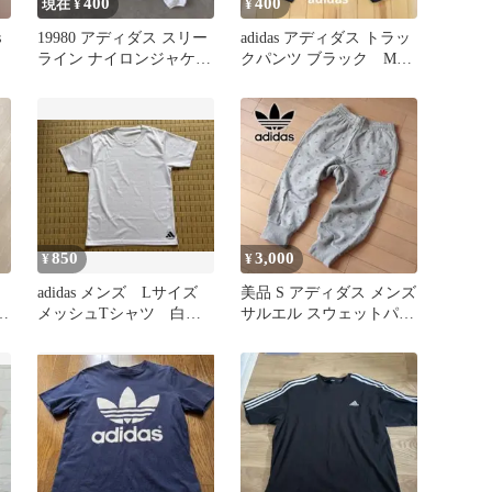
400
400
現在 ¥
¥
s
19980 アディダス スリー
adidas アディダス トラッ
ライン ナイロンジャケッ
クパンツ ブラック Мサ
ト
イズ
850
3,000
¥
¥
adidas メンズ Lサイズ
美品 S アディダス メンズ
ビ
メッシュTシャツ 白
サルエル スウェットパン
ホワイト
ツ グレー