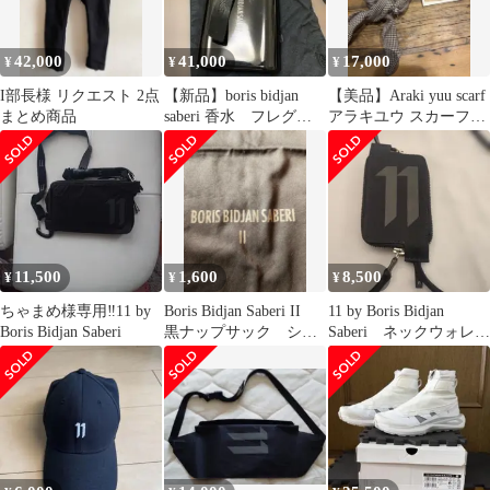
42,000
41,000
17,000
¥
¥
¥
I部長様 リクエスト 2点
【新品】boris bidjan
【美品】Araki yuu scarf
まとめ商品
saberi 香水 フレグラ
アラキユウ スカーフ
ンス
茶
11,500
1,600
8,500
¥
¥
¥
ちゃまめ様専用‼️11 by
Boris Bidjan Saberi II
11 by Boris Bidjan
Boris Bidjan Saberi
黒ナップサック ショ
Saberi ネックウォレッ
ッパー ロゴ
ト