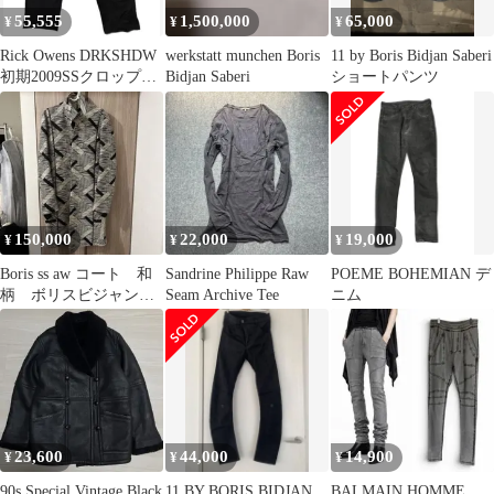
55,555
1,500,000
65,000
¥
¥
¥
Rick Owens DRKSHDW
werkstatt munchen Boris
11 by Boris Bidjan Saberi
初期2009SSクロップド
Bidjan Saberi
ショートパンツ
サルエルパンツ
150,000
22,000
19,000
¥
¥
¥
Boris ss aw コート 和
Sandrine Philippe Raw
POEME BOHEMIAN デ
柄 ボリスビジャンサ
Seam Archive Tee
ニム
ベリ
23,600
44,000
14,900
¥
¥
¥
90s Special Vintage Black
11 BY BORIS BIDJAN
BALMAIN HOMME