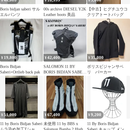
40,000
18,999
5,000
¥
¥
¥
Boris bidjan saberi サル
00s archive DIESEL Y2K
【中古】ヒグチユウコ
エルパンツ
Leather boots 美品
クリアトートバッグ
19,800
42,400
35,000
¥
¥
¥
Boris Bidjan
SALOMON 11 BY
ボリスビジャンサベ
Saberi×Ortlieb back pak
BORIS BIDJAN SABERI
リ パーカー
バックパック
51,000
67,400
9,200
¥
¥
¥
11 by Boris Bidjan Saberi
未使用 11 by BBS x
11 By Boris Bidjan
ムラ染め加工Tシャツ
Salomon Bamba 2 High
Saberi キャップ メンズ