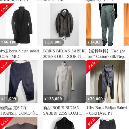
プ
66,100
110,000
14,820
¥
¥
¥
d*様 boris bidjan saberi
BORIS BIDJAN SABERI
【送料無料】"Bed j.w
COAT MID
2016SS OUTDOOR J1
ford" Cotton×Silk Nep
Coat ボリスビジャンサ
Trousers 関連イメージ
ベリ 16SS アーカイブ
ワード：デザイナーズ
アウトドア コート Sサ
コットンシルク パンツ
イズ
ドメブラ ネップ Loewe
Boris bidjan saberi M.A+
Devoa Rick
11,999
135,000
30,000
¥
¥
¥
極美品 定6.7万
新品 BORIS BIDJAN
11by Boris Bidjan Saberi
TRANSIT UOMO 立体
SABERI 22SS COAT1
- Cold Dyed PT
裁断 ワイドパンツ M
ミドルコート
伊製