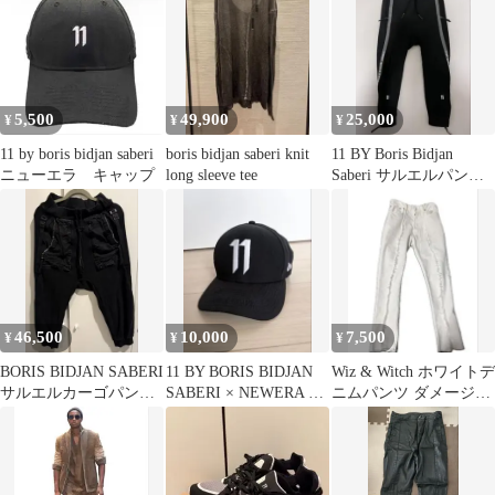
Pants タイトフィット
コーティング デニム パ
ンツ S ブラック バナナ
カット
5,500
49,900
25,000
¥
¥
¥
11 by boris bidjan saberi
boris bidjan saberi knit
11 BY Boris Bidjan
ニューエラ キャップ
long sleeve tee
Saberi サルエルパンツ
XS
46,500
10,000
7,500
¥
¥
¥
BORIS BIDJAN SABERI
11 BY BORIS BIDJAN
Wiz & Witch ホワイトデ
サルエルカーゴパンツ
SABERI × NEWERA キ
ニムパンツ ダメージ加
M ブラック
ャップ
工 archive