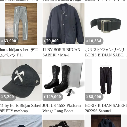
ブラック
【古着】【中古】【送
料無料】
63,000
70,000
10,334
¥
¥
¥
boris bidjan saberi デニ
11 BY BORIS BIDJAN
ボリスビジャンサベリ
ムパンツ P11
SABERI / MA-1
BORIS BIDJAN SABERI
11 By ロゴ刺繍 バック
ルベルト 小物 ブラック
黒
5,290
129,000
88,000
¥
¥
¥
11 by Boris Bidjan Saberi
JULIUS 15SS Platform
BORIS BIDJAN SABERI
9FIFTY meshcap
Wedge Long Boots
2022SS Sarouel
sweatpants ボリスビジャ
ンサベリ 22SS アーカ