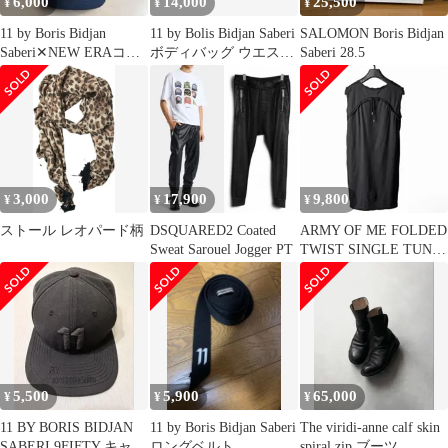
6,000
14,000
25,500
¥
¥
¥
11 by Boris Bidjan
11 by Bolis Bidjan Saberi
SALOMON Boris Bidjan
Saberi✕NEW ERAコラ
ボディバッグ ウエスト
Saberi 28.5
ボキャップ
バッグ
3,000
17,900
9,800
¥
¥
¥
ストール レオパード柄
DSQUARED2 Coated
ARMY OF ME FOLDED
Sweat Sarouel Jogger PT
TWIST SINGLE TUNK
TOP
5,500
5,900
65,000
¥
¥
¥
11 BY BORIS BIDJAN
11 by Boris Bidjan Saberi
The viridi-anne calf skin
SABERI 9FIFTY キャッ
ロングベルト
spiral zip ブーツ