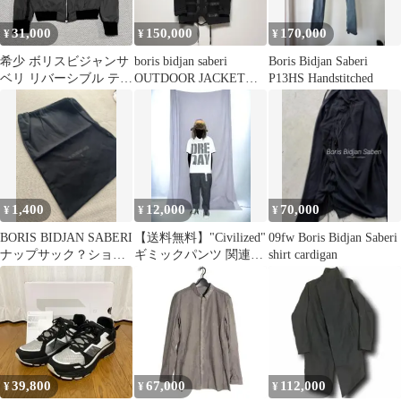
31,000
150,000
170,000
¥
¥
¥
希少 ボリスビジャンサ
boris bidjan saberi
Boris Bidjan Saberi
ベリ リバーシブル テー
OUTDOOR JACKET
P13HS Handstitched
プ ボンバージャケット
17aw
グレー
1,400
12,000
70,000
¥
¥
¥
BORIS BIDJAN SABERI
【送料無料】"Civilized"
09fw Boris Bidjan Saberi
ナップサック？ショッ
ギミックパンツ 関連イ
shirt cardigan
プ袋 保存袋
メージワード：ドメブ
ラ デザイナーズ
ACRONYM Attachment
アタッチメント 日本製
クロップド アルチザン
hokita soloist Boris
Bidjan Saberi
39,800
67,000
112,000
¥
¥
¥