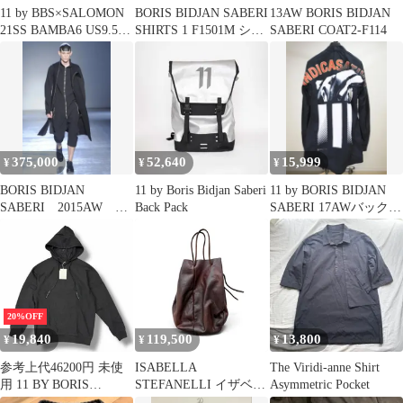
11 by BBS×SALOMON
BORIS BIDJAN SABERI
13AW BORIS BIDJAN
21SS BAMBA6 US9.5
SHIRTS 1 F1501M シャ
SABERI COAT2-F114
27.5
ツ
375,000
52,640
15,999
¥
¥
¥
BORIS BIDJAN
11 by Boris Bidjan Saberi
11 by BORIS BIDJAN
SABERI 2015AW コ
Back Pack
SABERI 17AWバックプ
ート3 L
リントシャツ
20%OFF
19,840
119,500
13,800
¥
¥
¥
参考上代46200円 未使
ISABELLA
The Viridi-anne Shirt
用 11 BY BORIS
STEFANELLI イザベラ
Asymmetric Pocket
BIDJAN SABERI ×
ステファネリ Speed bag