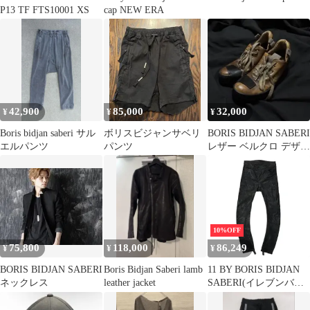
P13 TF FTS10001 XS
cap NEW ERA
42,900
85,000
32,000
¥
¥
¥
Boris bidjan saberi サル
ボリスビジャンサベリ
BORIS BIDJAN SABERI
エルパンツ
パンツ
レザー ベルクロ デザイ
ンスニーカー
10%OFF
75,800
118,000
86,249
¥
¥
¥
BORIS BIDJAN SABERI
Boris Bidjan Saberi lamb
11 BY BORIS BIDJAN
ネックレス
leather jacket
SABERI(イレブンバイ
ボリスビジャンサベリ)
Slim-Fit Coated Denim