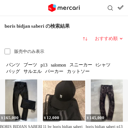
boris bidjan saberi の検索結果
並び替え
販売中のみ表示
パンツ
ブーツ
スニーカー
tシャツ
p13
salomon
バッグ
サルエル
パーカー
カットソー
165,000
12,000
145,000
¥
¥
¥
BORIS BIDJAN SABERI
11 by boris bidjan saberi
boris bidjan saberi p13