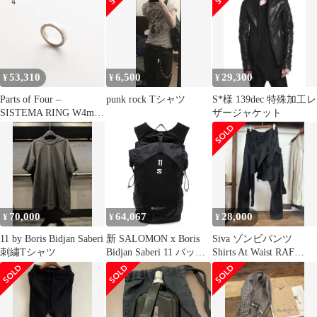
53,310
6,500
29,300
¥
¥
¥
Parts of Four –
punk rock Tシャツ
S*様 139dec 特殊加工レ
SISTEMA RING W4mm
ザージャケット
Size15
70,000
64,067
28,000
¥
¥
¥
11 by Boris Bidjan Saberi
新 SALOMON x Boris
Siva ゾンビパンツ
刺繍Tシャツ
Bidjan Saberi 11 バック
Shirts At Waist RAF
パック (新品)
SIMONS