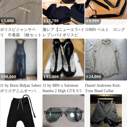
5,000
17,780
9,999
¥
¥
¥
ボリスビジャンサベ
激レア【ニューエラ×イ
11BBS ベルト ロング
リ 巾着袋 5枚セット
レブンバイボリスビジ
ャンサベリ】限定コラ
ボ キャップ 黒
98,000
83,400
24,000
¥
¥
¥
11 by Boris Bidjan Saberi
11 by BBS x Salomon
Daniel Andresen Knit-
ボリスデニムオーバー
Bamba 2 High GTX 9.5
Trim Band Collar
オール