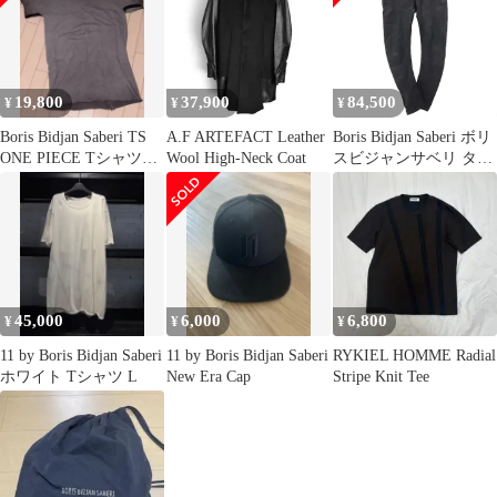
19,800
37,900
84,500
¥
¥
¥
Boris Bidjan Saberi TS
A.F ARTEFACT Leather
Boris Bidjan Saberi ボリ
ONE PIECE Tシャツ
Wool High-Neck Coat
スビジャンサベリ タイ
XS
トフィット コーティン
グデニムパンツ P13
TIGHT FIT FTS10001
ブラック XS
45,000
6,000
6,800
¥
¥
¥
11 by Boris Bidjan Saberi
11 by Boris Bidjan Saberi
RYKIEL HOMME Radial
ホワイト Tシャツ L
New Era Cap
Stripe Knit Tee