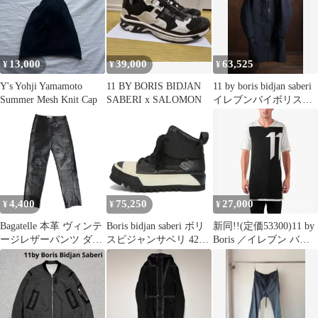
イブ サルエル スウェッ
トパンツ
13,000
39,000
63,525
¥
¥
¥
Y's Yohji Yamamoto
11 BY BORIS BIDJAN
11 by boris bidjan saberi
Summer Mesh Knit Cap
SABERI x SALOMON
イレブンバイボリスビ
ジャンサ
4,400
75,250
27,000
¥
¥
¥
Bagatelle 本革 ヴィンテ
Boris bidjan saberi ボリ
新同!!(定価53300)11 by
ージレザーパンツ ダー
スビジャンサベリ 42
Boris ／イレブン バ
クウェア アーカイブ
LEATHER SNEAKER
イ・Ｔシャツ
HI BAMBA2 16SS バン
バ ハイカット シャーク
ソール ブラック 黒
18002168