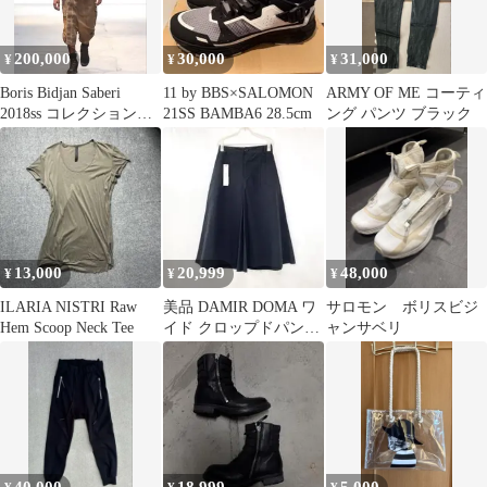
200,000
30,000
31,000
¥
¥
¥
Boris Bidjan Saberi
11 by BBS×SALOMON
ARMY OF ME コーティ
2018ss コレクションル
21SS BAMBA6 28.5cm
ング パンツ ブラック
ック
13,000
20,999
48,000
¥
¥
¥
ILARIA NISTRI Raw
美品 DAMIR DOMA ワ
サロモン ボリスビジ
Hem Scoop Neck Tee
イド クロップドパンツ
ャンサベリ
ブラック XS コットン