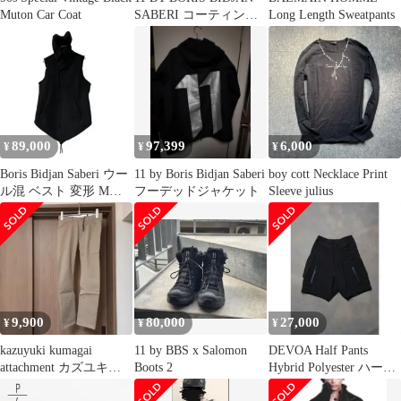
Muton Car Coat
SABERI コーティング
Long Length Sweatpants
カーブドスキニー
89,000
97,399
6,000
¥
¥
¥
Boris Bidjan Saberi ウー
11 by Boris Bidjan Saberi
boy cott Necklace Print
ル混 ベスト 変形 M相
フーデッドジャケット
Sleeve julius
当
9,900
80,000
27,000
¥
¥
¥
kazuyuki kumagai
11 by BBS x Salomon
DEVOA Half Pants
attachment カズユキク
Boots 2
Hybrid Polyester ハーフ
マガイ パンツ
パンツ