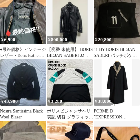
Reebok CONSTRUCTED
巾着レザーバッグ
HOODIE コラボスウェ
ットフーディー パーカ
ー イレブンバイボリス
ビジャンサベリ × リー
ボック ブラック XL
6,990
800,000
20,800
¥
¥
¥
（7616M）
♦最終価格》ビンテージ
【廃番 未使用】 BORIS
11 BY BORIS BIDJAN
レザー・Boris leather
BIDJAN SABERI J2 ジ
SABERI パッチポケッ
jacket ・L
ャケット L
トタオル
43,900
3,280
38,000
¥
¥
¥
Nostra Santissima Black
ボリスビジャンサベリ
FORME D
Wool Blazer
表記 切替 グラフィック
´EXPRESSION
半袖トップス ラグラン
Reversible Coat
M