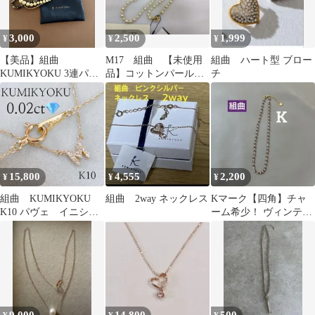
3,000
2,500
1,999
¥
¥
¥
【美品】組曲
M17 組曲 【未使用
組曲 ハート型 ブロー
KUMIKYOKU 3連パー
品】コットンパール
チ
ル ビーズネックレス ポ
軽い ネックレス ナ
ーチ付き
チュラル系 上品 フ
ォーマル
15,800
4,555
2,200
¥
¥
¥
組曲 KUMIKYOKU
組曲 2way ネックレス
Kマーク【四角】チャ
K10 パヴェ イニシャ
ーム希少！ ヴィンテー
ル M ネックレス
ジ 組曲 美人ネックレス
♪