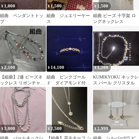
1,000
1,500
1,500
¥
¥
¥
組曲 ペンダントトッ
組曲 ジュエリーケー
組曲 ビーズ 十字架 ロ
プ
ス
ングネックレス
2,100
14,100
1,200
¥
¥
¥
【組曲】2連 ビーズネ
組曲 ピンクゴール
KUMIKYOKU ネックレ
ックレス リボンチャー
ド ダイアモンド付
ス パール クリスタル
ム付き パープル×ブラ
き ピンキーリング
ック系
3,000
2,500
2,999
¥
¥
¥
組曲 パールネックレ
【組曲】花モチーフ シ
組曲 シルバー925 ピ