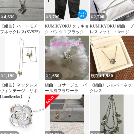
4,630
3,700
2,700
¥
¥
¥
【組曲】ハートモチー
KUMIKYOKU クミキョ
KUMIKYOKU 組曲 ブ
フネックレス(SV925)
ク パンツ 1 ブラック
レスレット silver ジル
レディース
コニア
1,190
1,650
1,980
¥
¥
現在 ¥
【組曲】ネックレス
組曲 コサージュ パ
《組曲》シルバーネッ
ヴィンテージ リボン
ール風フラワーラ
クレス
モチーフ
メ ホワイトベージ
ュ系 入園入学卒園卒
業等