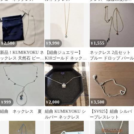
美品 袋付き 格安
2,580
9,990
1,555
¥
¥
¥
新品！KUMIKYOKU ネ
【組曲ジュエリー】
ネックレス 2点セット
ックレス 天然石 ビーズ
K10ゴールド ネックレ
ブルー ドロップ パール
ゴールドカラー
ス アクアマリン
999
2,000
3,500
¥
¥
¥
組曲 ネックレス 夏
組曲 KUMIKYOKU シ
【SV925】組曲 シルバ
ルバー ネックレス
ーブレスレット