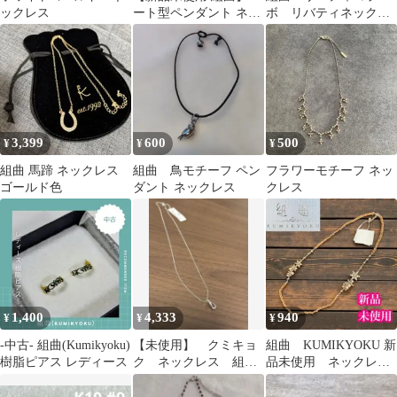
ックレス
ート型ペンダント ネッ
ボ リバティネックレ
クレス
ス
3,399
600
500
¥
¥
¥
組曲 馬蹄 ネックレス
組曲 鳥モチーフ ペン
フラワーモチーフ ネッ
ゴールド色
ダント ネックレス
クレス
1,400
4,333
940
¥
¥
¥
-中古- 組曲(Kumikyoku)
【未使用】 クミキョ
組曲 KUMIKYOKU 新
樹脂ピアス レディース
ク ネックレス 組
品未使用 ネックレ
曲 値札付き
ス オンワード樫山