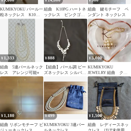
9,000
14,800
500
¥
¥
¥
KUMIKYOKU パール一
組曲 K10PG ハートネ
組曲 鍵モチーフ ペ
粒ネックレス K10ピ
ックレス ピンクゴー
ンダント ネックレス
ンクゴールド
ルド
1,333
888
3,000
¥
¥
¥
組曲 5連パールネック
【組曲】パール調 ビー
KUMIKYOKU
レス アレンジ可能⭐︎
ズネックレス シルバー
JEWELRY 組曲 クロ
カラー
ス パール ネックレス
1,180
499
1,500
¥
¥
¥
組曲 リボンモチーフ ビ
KUMIKYOKU 3連パー
組曲 レディースネッ
ジューネックレス
ルネックレス
クレス ほぼ未使用