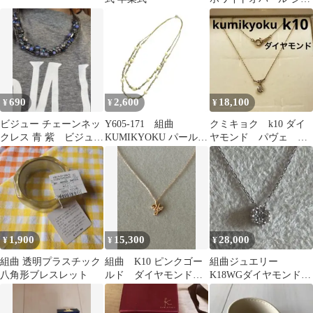
コニア ピアス
690
2,600
18,100
¥
¥
¥
ビジュー チェーンネッ
Y605-171 組曲
クミキョク k10 ダイ
クレス 青 紫 ビジュー
KUMIKYOKU パール調
ヤモンド パヴェ ネ
ネックレス 組曲
ロングネックレス
ックレス
1,900
15,300
28,000
¥
¥
¥
組曲 透明プラスチック
組曲 K10 ピンクゴー
組曲ジュエリー
八角形ブレスレット
ルド ダイヤモンド
K18WGダイヤモンドネ
イニシャル Y ネック
ックレス フラワーモ
レス
チーフ0.07ct