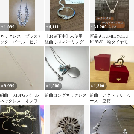
1,099
4,111
31,200
¥
¥
¥
ネックレス プラスチ
【お値下中】未使用
新品★KUMIKYOKU
ック パール ビジュ
組曲 シルバーリング
K18WG 1粒ダイヤモン
ー ボリューム シル
11号
ドネックレス 0.1ct
バー系 結婚式
9,999
1,500
1,300
¥
¥
¥
組曲 K10PG パール
組曲ロングネックレス
組曲 アクセサリーケ
ネックレス オンワー
ース 空箱
ド