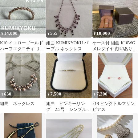
14,000
555
18,000
¥
¥
¥
K10 イエローゴールド
組曲 KUMIKYOKU パ
ケース付 組曲 K10WG
ハーフエタニティ リン
ープル ネックレス
メレダイヤ 刻印あり シ
グ
ルバー 指輪 記念日 誕
生日
630
7,500
7,200
¥
¥
¥
組曲 ネックレス
組曲 ピンキーリン
k18 ピンクトルマリン
グ 2.5号 シンプル
ピアス
k10