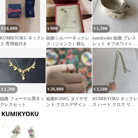
16,800
900
1,500
¥
¥
¥
KUMIKYOKU ネックレ
組曲シルバーネックレ
kumikyoku 組曲 ブレス
ス 専用箱付き
ス（ジャンク）箱なし
レット オフホワイト ベ
本体のみ！
ージュ 組曲
1,200
26,000
3,500
¥
¥
¥
組曲 フォーマル用ネッ
組曲K10WG ダイヤモ
KUMIKYOKU ネックレ
クレスセット
ンド クロスデザイン ピ
ス ハート クロス リン
ンキーリング1号
グチャーム