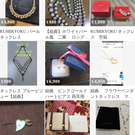
3,800
880
1,800
¥
¥
¥
KUMIKYOKU パール
【組曲】ホワイトパー
KUMIKYOKU ネックレ
ネックレス
ル風 二重 ロングネ
ス 空箱
ックレス
900
6,900
4,950
¥
¥
¥
ネックレス ブルービジ
組曲 ピンクゴールド
組曲 フラワーペンダ
ュー【組曲】
ハートピアス 両耳用
ントネックレス マル
チカラー