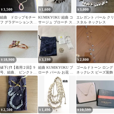
3,500
1,600
3,000
¥
¥
¥
組曲 ドロップモチー
KUMIKYOKU 組曲 コ
エレガント パール クリ
フ グラデーションスト
サージュ ブローチ スト
スタル ネックレス
ーン ネックレス SV
ライプ パール
シルバー
18,900
3,199
2,800
¥
¥
¥
値下げ❗【着用２回】9
組曲 KUMIKYOKU ブ
ゴールドトーン ロング
号、組曲、 ピンクトル
ローチ パール お花 新
ネックレス ビーズ装飾
マリンとペリドットの
品未使用
お花リング
2,500
1,490
10,599
¥
¥
¥