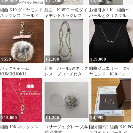
26,500
21,500
2,580
¥
¥
¥
組曲 K10 ダイヤモンド
組曲 K18PG 一粒ダイ
お値引き！K・組曲〜
ネックレス ゴールド フ
ヤモンドネックレス
パールとクリスタル 多
ラワー サークル デザイ
層ネックレス
ン
550
2,300
19,000
¥
¥
¥
バックチャーム
組曲 パール2連ネック
組曲ジュエリー ダイ
KUMIKUOKU
レス ブローチ付き
ヤモンド K10イエロ
ーゴールド ネックレ
ス ❇美品❇
15,000
1,200
4,999
¥
¥
¥
組曲 10K ネックレス
コサージュ グレー 入学
[証明書付] 組曲 K10 PG
式 卒業式
ホワイトオパール ジル