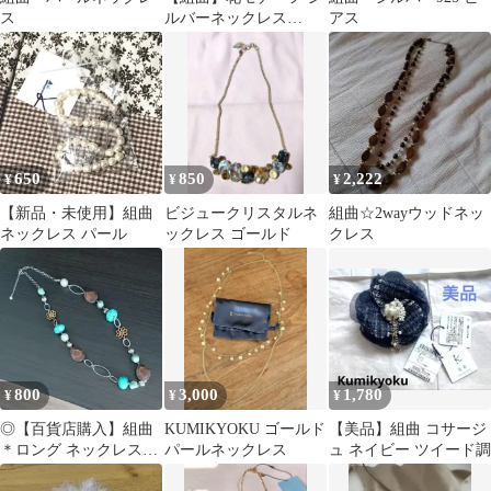
ス
ルバーネックレス
アス
❀.*・゜
650
850
2,222
¥
¥
¥
【新品・未使用】組曲
ビジュークリスタルネ
組曲☆2wayウッドネッ
ネックレス パール
ックレス ゴールド
クレス
800
3,000
1,780
¥
¥
¥
◎【百貨店購入】組曲
KUMIKYOKU ゴールド
【美品】組曲 コサージ
＊ロング ネックレス＊
パールネックレス
ュ ネイビー ツイード調
ターコイズ、ウッド、