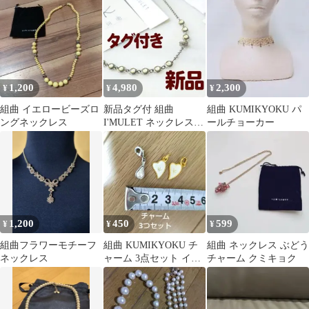
ト
1,200
4,980
2,300
¥
¥
¥
組曲 イエロービーズロ
新品タグ付 組曲
組曲 KUMIKYOKU パ
ングネックレス
I'MULET ネックレス
ールチョーカー
巾着付き
1,200
450
599
¥
¥
¥
組曲フラワーモチーフ
組曲 KUMIKYOKU チ
組曲 ネックレス ぶどう
ネックレス
ャーム 3点セット イニ
チャーム クミキョク
シャル K / ストーン