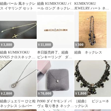
組曲パール 風ネックレ
組曲 KUMIKYOKU パ
KUMIKYOKU
ス イヤリング セット
ール ロング ネックレス
JEWELRY ハート ネッ
5連 フォーマル
クレス K10WG 組曲 未
使用
3,880
11,000
300
¥
¥
¥
組曲 KUMIKYOKU
本日販売終了、組曲
組曲 ネックレス
SV925 クロスネックレ
ピンキーリング ダイ
ス
ヤモンド0.04ct
2,800
70,000
1,800
¥
¥
¥
組曲ジュエリー ひと粒
Pt900 ダイヤモンド パ
［組曲］ ビジューネ
ネックレス シルバー
ヴェ 取り巻き ネックレ
ックレス
ス ハート&キューピッ