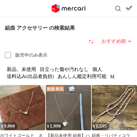
組曲 アクセサリー の検索結果
並び替え
販売中のみ表示
新品、未使用
目立った傷や汚れなし
個人
送料込み(出品者負担)
あんしん鑑定利用可能
M
9,000
1,990
1,555
¥
¥
¥
ホワイトゴールド ネ
【新品未使用 組曲】ハ
組曲・リバティコラ