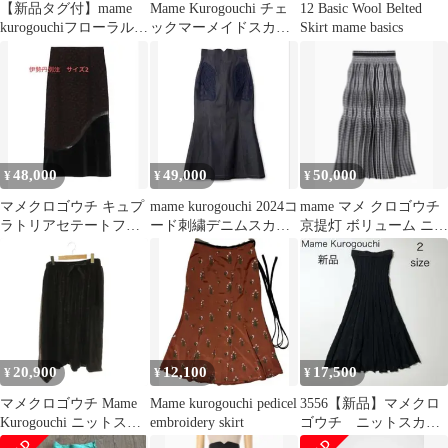
【新品タグ付】mame
Mame Kurogouchi チェ
12 Basic Wool Belted
kurogouchiフローラルジ
ックマーメイドスカー
Skirt mame basics
ャカードプリーツスカ
ト
ート
48,000
49,000
50,000
¥
¥
¥
マメクロゴウチ キュプ
mame kurogouchi 2024コ
mame マメ クロゴウチ
ラトリアセテートフロ
ード刺繍デニムスカー
京提灯 ボリューム ニッ
ーラルジャカードスカ
ト
ト スカート 25ss
ート 伊勢丹別注
20,900
12,100
17,500
¥
¥
¥
マメクロゴウチ Mame
Mame kurogouchi pedicel
3556【新品】マメクロ
Kurogouchi ニットスカ
embroidery skirt
ゴウチ ニットスカー
ート フレア アシンメト
ト ウォーターマークパ