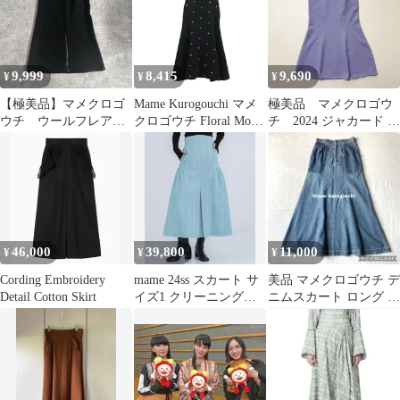
9,999
8,415
9,690
¥
¥
¥
【極美品】マメクロゴ
Mame Kurogouchi マメ
極美品 マメクロゴウ
ウチ ウールフレアロ
クロゴウチ Floral Motif
チ 2024 ジャカード ス
ングスカート
Embroidered Sweater
カート マーメイド
Skirt フローラル刺繍ス
ウェットスカート ブラ
ック 1 MM22PF-JS719
46,000
39,800
11,000
¥
¥
¥
Cording Embroidery
mame 24ss スカート サ
美品 マメクロゴウチ デ
Detail Cotton Skirt
イズ1 クリーニング済
ニムスカート ロング フ
み
レアスカート マーメイ
ド 手洗い