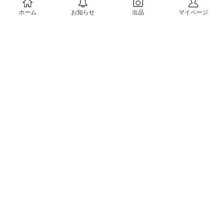
ホーム
お知らせ
出品
マイページ
会社概要（運営会社）
採用情報
プレスリリース
公式ブログ
プレスキット
メルカリUS
メルカリShops
m department（エムデパ）
ヘルプ
ヘルプセンター（ガイド・お問い合わせ）
メルカリShopsでショップを開設する
メルカリShops ショップ管理画面にログイン
メルカリShops出店者向けガイド
お問い合わせ一覧
フリーワードから商品をさがす
プライバシーと利用規約
メルカリ利用規約
メルカリShops利用規約
メルカリアンバサダー利用規約