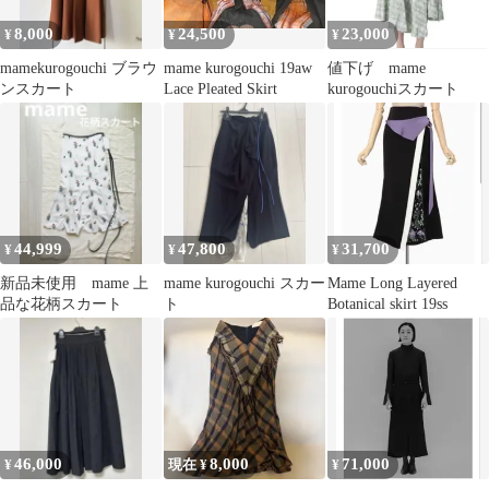
8,000
24,500
23,000
¥
¥
¥
mamekurogouchi ブラウ
mame kurogouchi 19aw
値下げ mame
ンスカート
Lace Pleated Skirt
kurogouchiスカート
44,999
47,800
31,700
¥
¥
¥
新品未使用 mame 上
mame kurogouchi スカー
Mame Long Layered
品な花柄スカート
ト
Botanical skirt 19ss
46,000
8,000
71,000
¥
現在 ¥
¥