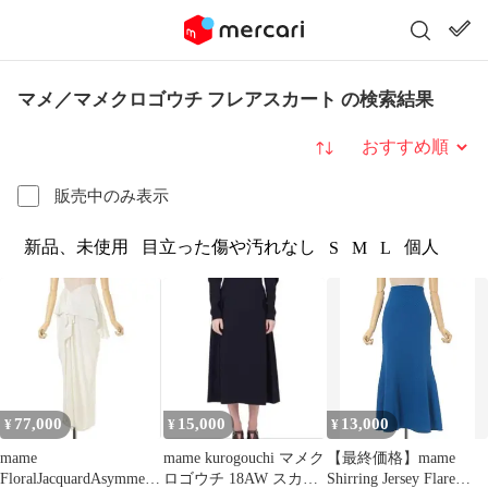
マメ／マメクロゴウチ フレアスカート の検索結果
並び替え
販売中のみ表示
新品、未使用
目立った傷や汚れなし
個人
S
M
L
77,000
15,000
13,000
¥
¥
¥
mame
mame kurogouchi マメク
【最終価格】mame
FloralJacquardAsymmetr
ロゴウチ 18AW スカー
Shirring Jersey Flare