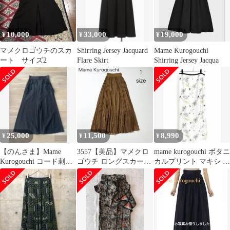
10,000
33,000
19,000
¥
¥
¥
マメクロゴウチのスカ
Shirring Jersey Jacquard
Mame Kurogouchi
ート サイズ2
Flare Skirt
Shirring Jersey Jacqua
25,000
11,500
8,990
¥
¥
¥
【のんさま】Mame
3557【美品】マメクロ
mame kurogouchi ボタニ
Kurogouchi コード刺繍
ゴウチ ロングスカート
カルプリント マキシ ス
フレアスカート
レース キャメル 透け
カート マメ
感 裏地付