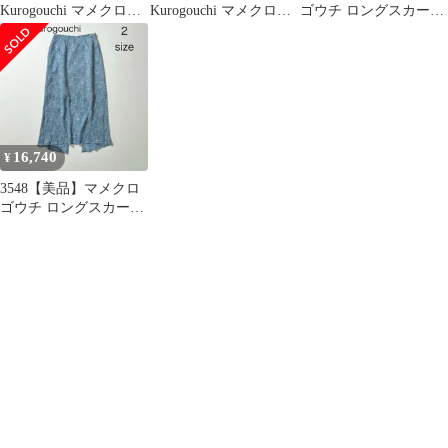
Kurogouchi マメクロゴ
Kurogouchi マメクロゴ
ゴウチ ロングスカート
ウチ Cupro Triacetate
ウチ Cord Embroidery
リネン プリーツ パ
Floral Jacquard Skirt 小
Detail Denim Skirt コー
ープル S
花柄ジャカードスカー
ド刺繍デニムフレアス
ト ネイビー 1
カート 1 MM24FW-
MM25FW-SK024
SK092
16,740
¥
3548【美品】マメクロ
ゴウチ ロングスカート
花柄 ライトブルー M