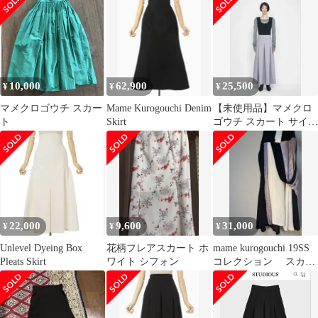
リー S ダークブラウン
ターン裏地付き
/CX ■OS ■MA
10,000
62,900
25,500
¥
¥
¥
マメクロゴウチ スカー
Mame Kurogouchi Denim
【未使用品】マメクロ
ト
Skirt
ゴウチ スカート サイズ
1
22,000
9,600
31,000
¥
¥
¥
Unlevel Dyeing Box
花柄フレアスカート ホ
mame kurogouchi 19SS
Pleats Skirt
ワイト シフォン
コレクション スカー
ト