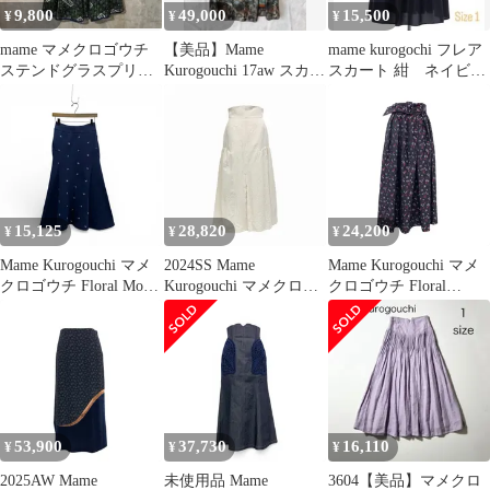
9,800
49,000
15,500
¥
¥
¥
mame マメクロゴウチ
【美品】Mame
mame kurogochi フレア
ステンドグラスプリン
Kurogouchi 17aw スカー
スカート 紺 ネイビー
トスカート
ト
マメクロゴウチ
15,125
28,820
24,200
¥
¥
¥
Mame Kurogouchi マメ
2024SS Mame
Mame Kurogouchi マメ
クロゴウチ Floral Motif
Kurogouchi マメクロゴ
クロゴウチ Floral
Embroidered Sweater
ウチ Unlevel Dyeing Box
Jacquard Flared Skirt フ
Skirt 小花刺繍スウェッ
Pleats Skirt ムラ染めジ
ローラルジャガードフ
トスカート ネイビー 1
ャガードスカート ホワ
レアスカート ブラック
MM22PF-JS502
イト 2 MM24SS-SK038
2 MM22PF-SK704
53,900
37,730
16,110
¥
¥
¥
2025AW Mame
未使用品 Mame
3604【美品】マメクロ