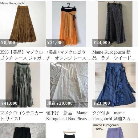
yDrapeSkirt
ト
Skirt
8,500
21,000
24,000
¥
¥
¥
3595【美品】マメクロ
⭐︎美品⭐︎マメクロゴウ
Mame Kurogouchi 新
ゴウチ レース ジャガー
チ オレンジ レース ス
品 ラメ ツイード
ド 花柄ロングスカート
カート
スカート マメ クロ
ゴウチ
41,000
20,000
23,800
¥
現在 ¥
¥
マメクロゴウチスカー
値下げ 新品 Mame
タグ付き mame
ト サイズ1
Kurogouchi Box Pleats
kurogouchi 刺繍スカー
Skirt
ト サイズ2